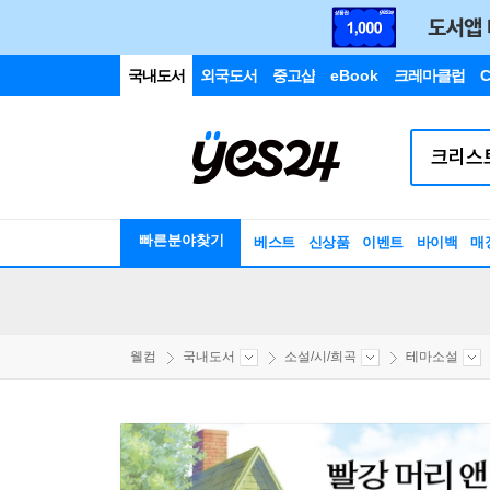
국내도서
외국도서
중고샵
eBook
크레마클럽
C
빠른분야찾기
베스트
신상품
이벤트
바이백
매
웰컴
국내도서
소설/시/희곡
테마소설