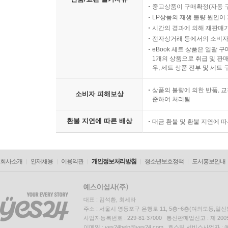
중고상품이 구매확정(자동 
LP상품의 재생 불량 원인이 기
시간의 경과에 의해 재판매가
전자상거래 등에서의 소비자
eBook 세트 상품은 일괄 
1개의 상품으로 취급 및 판매
우, 세트 상품 전부 및 세트
상품의 불량에 의한 반품, 교
소비자 피해보상
준하여 처리됨
환불 지연에 따른 배상
대금 환불 및 환불 지연에 
회사소개
인재채용
이용약관
개인정보처리방침
청소년보호정책
도서홍보안내
대표 : 김석환, 최세라
주소 : 서울시 영등포구 은행로 11, 5층~6층(여의도동,일신
사업자등록번호 : 229-81-37000 통신판매업신고 : 제 200
이메일 : yes24help@yes24.com 호스팅 서비스사업자 :