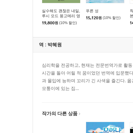
실수해도 괜찮은 내일,
푸른 성
착
루시 모드 몽고메리 영
본
15,120
원
(10% 할인)
어 필사
19,800
원
(10% 할인)
1
역 :
박혜원
심리학을 전공하고, 현재는 전문번역가로 활동
시간을 돌아 어릴 적 꿈이었던 번역에 입문했
과 몰입에 능하며 꼬리가 긴 사색을 즐긴다. 옮긴 
모퉁이에 있는 집...
작가의 다른 상품