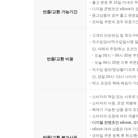
출고 완료 후 10일 이내의 
디지털 콘텐츠인 eBook의 
반품/교환 가능기간
중고상품의 경우 출고 완료일
모바일 쿠폰의 경우 유효기간(
고객의 단순변심 및 착오구
직수입양서/직수입일서중 일
단, 아래의 주문/취소 조건인
오늘 00시 ~ 06시 30분 
반품/교환 비용
오늘 06시 30분 이후 주문
직수입 음반/영상물/기프트 
단, 당일 00시~13시 사이
박스 포장은 택배 배송이 가
소비자의 책임 있는 사유로 
소비자의 사용, 포장 개봉에 
복제가 가능한 상품 등의 포장을 
소비자의 요청에 따라 개별
디지털 컨텐츠인 eBook, 
eBook 대여 상품은 대여 기
모바일 쿠폰 등록 후 취소/환
반품/교환 불가사유