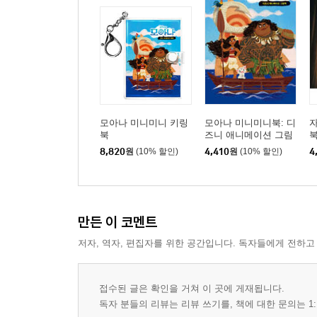
모아나 미니미니 키링
모아나 미니미니북: 디
북
즈니 애니메이션 그림
책 (한글판)
8,820
원
(10% 할인)
4,410
원
(10% 할인)
4
만든 이 코멘트
저자, 역자, 편집자를 위한 공간입니다. 독자들에게 전하고
접수된 글은 확인을 거쳐 이 곳에 게재됩니다.
독자 분들의 리뷰는 리뷰 쓰기를, 책에 대한 문의는 1: