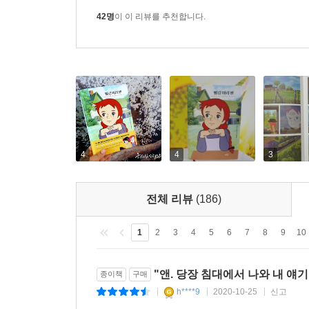
할 정도로 진한 향기가 아침 바람을 타고 창문으로
42명
이 이 리뷰를 추천합니다.
가면 하얗게 우거진 자작나무들이 있었다. ... “아
지 웃으면서 오는 소리가 들려요. 아침이 있다는 건
좋아해요.그래도 고통을 견디기에는 화창한 날이 더 좋
헤매는 유별난 아이. 누가 이런 아이를 집에 두고 싶
--- 「4장, 초록 지붕 집에서 맞은 아침」 중에서
“빨강 머리라면 착한 아이보다는 나쁜 아이가 되기 
느님이 뜻하신 바가 있어서 제 머리를 빨갛게 만드셨다
4
4
3
기도하고 싶을 때 이렇게 하겠어요. 혼자서 넓디넓
다보는 거예요. 그러면 정말 기도하는 느낌이 들 거
전체 리뷰
(186)
--- 「7장, 앤이 기도하다」 중에서
1
2
3
4
5
6
7
8
9
10
“이런, 확실히 두 사람이 얼굴을 보고 결정한 것은 
니? 게다가 머리는 홍당무처럼 빨갛고!”
"앤. 당장 침대에서 나와 내 얘기를
종이책
구매
앤은 머리부터 발끝까지 부들부들 떨면서, 발까지 
h****9
2020-10-25
신고
|
|
|
“저는 아주머니가 싫어요. 아주머니 같은 사람 싫어