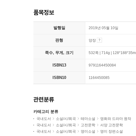
품목정보
발행일
2019년 05월 10일
판형
양장
쪽수, 무게, 크기
532쪽 | 714g | 128*188*35
ISBN13
9791164450084
ISBN10
1164450085
관련분류
카테고리 분류
국내도서
소설/시/희곡
테마소설
영화와 드라마 원작
국내도서
소설/시/희곡
고전문학
서양 고전문학
국내도서
소설/시/희곡
영미소설
영미 장편소설