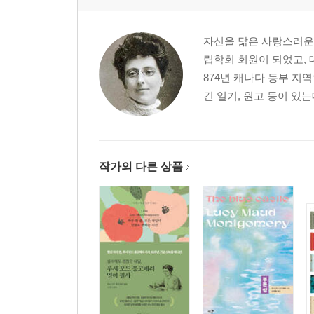
31장 개울과 강이 만나는 곳에서
32장 합격자 명단이 발표되다
자신을 닮은 사랑스러운 
33장 호텔 발표회
립학회 회원이 되었고, 
34장 퀸스의 여학생
874년 캐나다 동부 지
35장 퀸스에서 보낸 겨울
긴 일기, 원고 등이 있는
36장 꿈과 영광
37장 죽음이라는 이름의 신
38장 길모퉁이에서
작가의 다른 상품
작품 해설
작가 연보