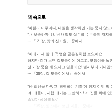
책 속으로
“마릴라 아주머니, 내일을 생각하면 기분 좋지 않으
“내 보증하마. 앤, 넌 내일도 실수를 수두룩이 저지를
--- 「.21장, 맛의 신기원」 중에서
“미래가 제 앞에 쭉 뻗은 곧은길처럼 보였어요.
하지만 걷다 보면 길모퉁이에 이르고, 모퉁이를 돌면
전 가장 좋은 게 있다고 믿을래요! 벌써부터 기대감
--- 「38장, 길 모퉁이에서」 중에서
“난 최선을 다했고 ‘경쟁하는 기쁨’이 뭔지 이제 
야. 얘들아, 시험 얘기는 그만하자! 저 집들 위에
습일까 상상해 봐.”
--- 「35장, 퀸스에서 보낸 겨울」 중에서