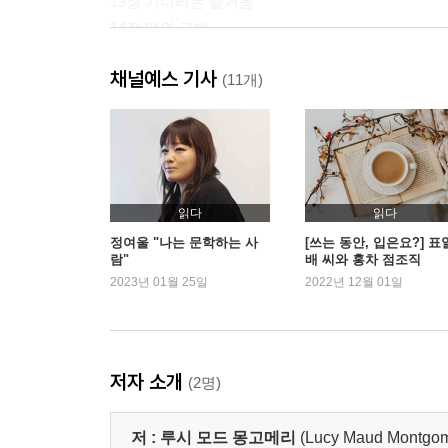
13장 기다리는 즐거움
14장 앤의 고백
15장 학교에서 일어난 대소동
채널예스 기사
16장 다이애나를 초대했지만 비극으로 끝나다
(11개)
17장 인생의 새로운 재미
18장 앤이 생명을 구하다
19장 발표회와 불행한 사건 그리고 고백
20장 지나친 상상력
21장 맛의 신기원
읽다
읽다
22장 앤이 목사관에 초대받다
정여울 "나는 문학하는 사
[쓰는 동안, 입은요?] 표
람"
배 씨와 홍차 점조직
23장 자존심을 지키려다 슬픔에 빠지다
2023년 01월 25일
2022년 12월 01일
24장 스테이시 선생님과 학생들이 발표회를 계획
25장 매슈가 퍼프 소매를 고집하다
26장 이야기 클럽을 만들다
27장 허영심과 마음의 고통
저자 소개
(2명)
28장 불쌍한 백합 아가씨
29장 앤의 삶에 획기적인 사건이 일어나다
저 :
루시 모드 몽고메리
(Lucy Maud Montgom
30장 퀸스 입시 준비반이 만들어지다