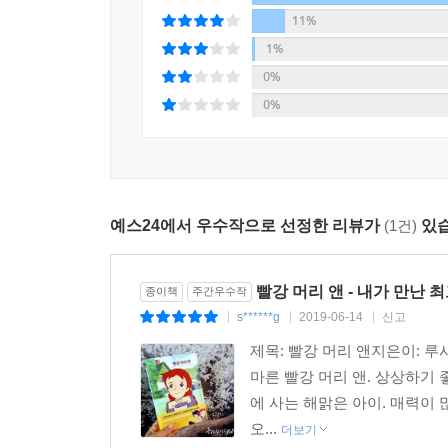
상상했죠.”
11%
--- 「8장, 앤의 교육이 시작되다」 중에서
1%
0%
“프린스에드워드 섬은 세상에서 가장 아름다운 섬이라
0%
으로 알아야 할 온갖 것을 생각하면 신나지 않으세
만약 우리가 모르는 게 없이 다 알고 있다면 재미가
용히 하고 있을까요? 그러시라면 그럴게요. 마음만 먹
--- 「2장, 매슈 커스버트가 놀라다」 중에서
예스24에서 우수작으로 선정한 리뷰가
(1건)
있습
“코딜리어라고 불러 주시겠어요? ... 아뇨, 제 
이름은 하나도 낭만적이지 않단 말이에요. ... 절 앤
빨강 머리 앤 - 내가 만난 최
종이책
주간우수작
있어 보이거든요.”
s******g
2019-06-14
신고
|
|
|
--- 「3장, 마릴라 커스버트가 놀라다」 중에서
제목: 빨강 머리 앤지은이: 루시
마른 빨강 머리 앤. 상상하기 
앤은 6월의 아침을 물끄러미 바라봤다. 아, 정말 아름
에 사는 해맑은 아이. 매력이 
있는데, 무척 가까워서 벚나무 가지가 집을 톡톡 건
오...
더보기
집 옆은 사과나무 과수원이었고, 다른 한쪽은 벚나