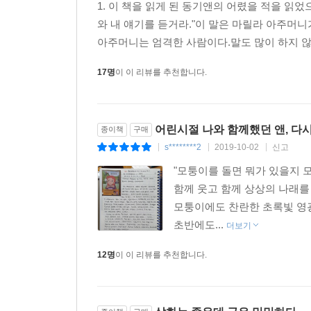
1. 이 책을 읽게 된 동기앤의 어렸을 적을 읽었
정도 없는 사람이에요! 뚱뚱하고 둔하고 상상력이라고
와 내 얘기를 듣거라."이 말은 마릴라 아주머니
--- 「9장, 레이철 린드 부인이 제대로 충격을 받다
아주머니는 엄격한 사람이다.말도 많이 하지 않으
“얘들아, 가끔씩 시험이 인생의 전부처럼 느껴질 때
17명
이 이 리뷰를 추천합니다.
런 건 별로 중요하지 않다는 생각이 들어.”
--- 「35장, 퀸스에서 보낸 겨울」 중에서
어린시절 나와 함께했던 앤, 다시
종이책
구매
퀸스에서 돌아와 창가에 앉았던 그날 밤 이후로 앤 
s********2
2019-10-02
신고
|
|
|
따라 잔잔한 행복의 꽃이 피어나리라는 것을 알고 
그 무엇도 타고난 앤의 상상력과 꿈이 가득한 이상 
"모퉁이를 돌면 뭐가 있을지 모
함께 웃고 함께 상상의 나래를
--- 「38장, 길모퉁이에서」 중에서
모퉁이에도 찬란한 초록빛 영광
초반에도...
더보기
12명
이 이 리뷰를 추천합니다.