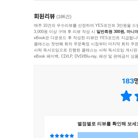
마릴라는 앤을 차분하고 평온한 성품의 아이로 키우
회원리뷰
만큼이나 낯설고 불가능한 일이었다. 서글프지만 
(186건)
되면 ‘고통의 나락’으로 거꾸러졌고, 반대로 기대가
매주 10건의 우수리뷰를 선정하여 YES포인트 3만원을 드
3,000원 이상 구매 후 리뷰 작성 시
일반회원 300원, 마니아
얌전하고 반듯한 모범생으로 만들겠다던 생각을 거의
eBook은 다운로드 후 작성한 리뷰만 YES포인트 지급됩니
--- 「22장, 앤이 목사관에 초대받다」 중에서
클래스는 첫번째 회차 주문확정 시점부터 마지막 회차 주문
사락 독서모임으로 진행된 클래스는 사락 독서모임 게시판
앤과 다이애나는 집으로 돌아오는 길이 처음 출발할 
eBook 페이백, CD/LP, DVD/Blu-ray, 패션 및 판매금
다. ... “아, 살아 있다는 것도, 집에 돌아간다는 것도 
--- 「29장, 앤의 삶에 획기적인 사건이 일어나다」
183
“앤은 무지개처럼 여러 빛깔이 있고 그 색색마다 다
나게 만드는 사람이 좋아. 내가 사랑하려고 애써 수
--- 「35장, 퀸스에서 보낸 겨울」 중에서
“토머스 아주머니 댁에서 살 때, 저는 책장 유리에
별점별로 리뷰를 확인해 보세
고 우리는 굉장히 친했어요. (...) 케이티 모리스
처의 작고 푸른 골짜기에 정말 멋진 메아리가 살았