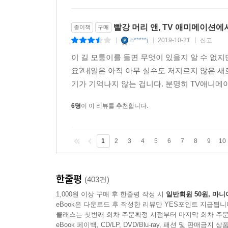
빨강 머리 앤, TV 애미메이션에서
종이책
구매
h*****j
2019-10-21
신고
|
|
|
이 길 모퉁이를 돌면 무엇이 있을지 알 수 없지
요?내일은 아직 아무 실수도 저지르지 않은 새로
기가 기억나지 않는 겁니다. 분명히 TV애니메이
6명
이 이 리뷰를 추천합니다.
1
2
3
4
5
6
7
8
9
10
한줄평
(403건)
1,000원 이상 구매 후 한줄평 작성 시
일반회원 50원, 마니
eBook은 다운로드 후 작성한 리뷰만 YES포인트 지급됩니
클래스는 첫번째 회차 주문확정 시점부터 마지막 회차 주문
eBook 페이백, CD/LP, DVD/Blu-ray, 패션 및 판매금