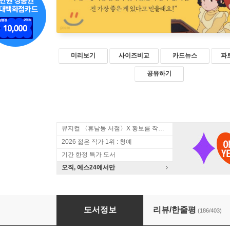
미리보기
사이즈비교
카드뉴스
파
공유하기
뮤지컬 〈휴남동 서점〉X 황보름 작가 북토크
2026 젊은 작가 1위 : 청예
기간 한정 특가 도서
오직, 예스24에서만
빨강 머리 앤
도서정보
리뷰/한줄평
(186/403)