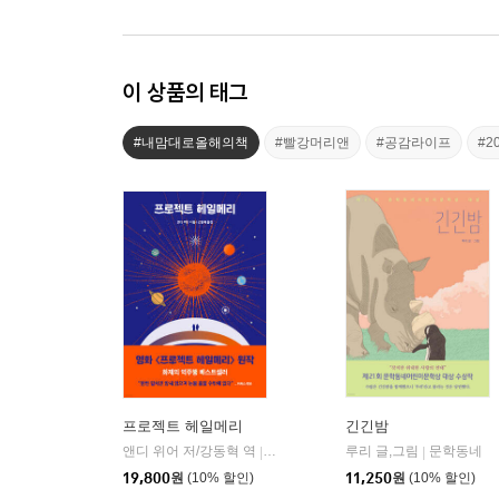
이 상품의 태그
#내맘대로올해의책
#빨강머리앤
#공감라이프
#
프로젝트 헤일메리
긴긴밤
앤디 위어 저/강동혁 역
알에이치코리아(RHK)
루리 글,그림
문학동네
|
|
19,800
원
(10% 할인)
11,250
원
(10% 할인)