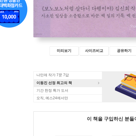
미리보기
사이즈비교
공유하기
나민애 작가 7문 7답
이동진 선정 최고의 책
기간 한정 특가 도서
오직, 예스24에서만
이 책을 구입하신 분