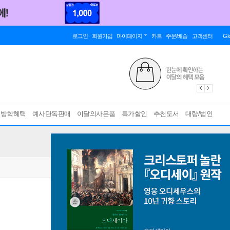
로그인
회원가입
마이페이지
카트
주문/배송
고객센터
Gl
름방학혜택
예사단독판매
이달의사은품
특가할인
추천도서
대량/법인