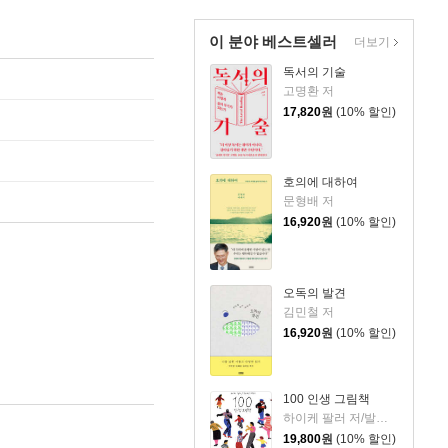
이 분야 베스트셀러
더보기
독서의 기술
고명환 저
17,820
원
(10% 할인)
호의에 대하여
문형배 저
16,920
원
(10% 할인)
오독의 발견
김민철 저
16,920
원
(10% 할인)
100 인생 그림책
하이케 팔러 저/발레리오 비달리 그림/김서정 역
19,800
원
(10% 할인)