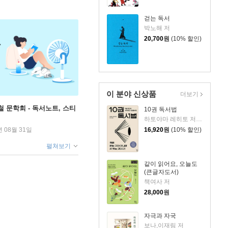
걷는 독서
박노해 저
20,700
원
(10% 할인)
이 분야 신상품
더보기
철 문학회 - 독서노트, 스티
10권 독서법
하토야마 레히토 저/원선미 역
16,920
원
(10% 할인)
년 08월 31일
펼쳐보기
같이 읽어요, 오늘도
(큰글자도서)
책여사 저
28,000
원
자극과 자국
보나,이재림 저