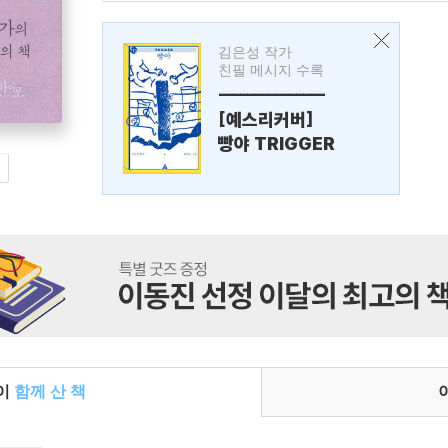
김은성 작가
친필 메시지 수록
---------------
[예스리커버]
빵야 TRIGGER
들이
함께 산 책