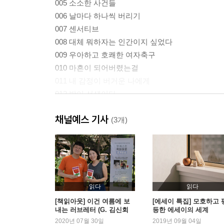
005 소소한 사건들
006 날마다 하나씩 버리기
007 센서티브
008 대체 뭐하자는 인간이지 싶었다
009 우아하고 호쾌한 여자축구
010 마흔이 되어버렸는걸
011 내 감정이 버거운 나에게
012 밤이 선생이다
013 요가 매트만큼의 세계
채널예스 기사
014 연인노트
(3개)
015 자존감 수업
016 헝거
017 랩 걸
018 익숙한 새벽 세 시
019 아홉 살 마음 사전
읽다
읽다
020 행복한 그림자의 춤
[책읽아웃] 이건 여름에 보
[에세이 특집] 모호하고 
내는 러브레터 (G. 김신회
등한 에세이의 세계
021 잘돼가? 무엇이든
작가)
2020년 07월 30일
2019년 09월 04일
022 사과에 대한 고집