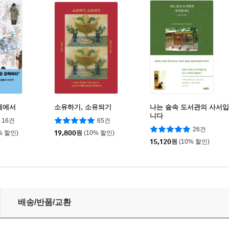
계에서
소유하기, 소유되기
나는 숲속 도서관의 사서입
니다
16건
65건
26건
% 할인)
19,800
원
(10% 할인)
15,120
원
(10% 할인)
배송/반품/교환