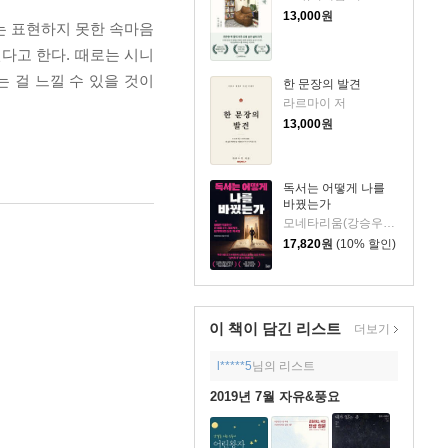
13,000
원
는 표현하지 못한 속마음
다고 한다. 때로는 시니
 걸 느낄 수 있을 것이
한 문장의 발견
라르마이 저
13,000
원
독서는 어떻게 나를
바꿨는가
모네타리움(강승우) 저
17,820
원
(10% 할인)
이 책이 담긴
리스트
더보기
l*****5
님의 리스트
2019년 7월 자유&풍요