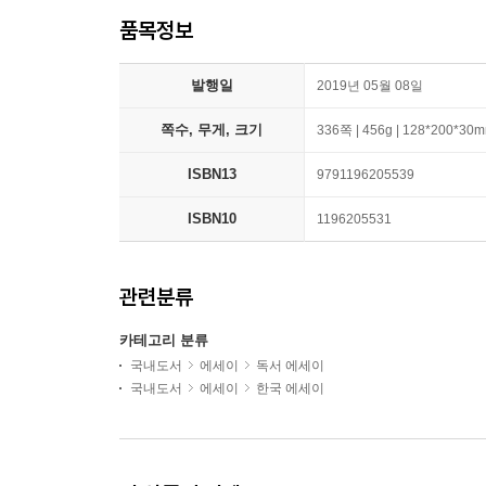
품목정보
발행일
2019년 05월 08일
쪽수, 무게, 크기
336쪽 | 456g | 128*200*30
ISBN13
9791196205539
ISBN10
1196205531
관련분류
카테고리 분류
국내도서
에세이
독서 에세이
국내도서
에세이
한국 에세이