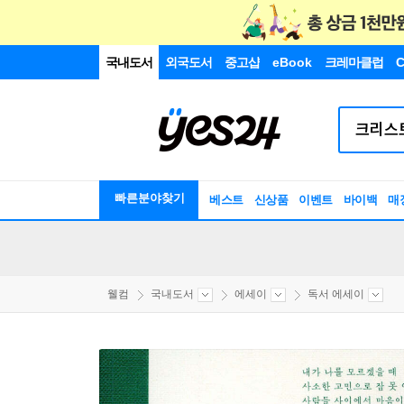
국내도서
외국도서
중고샵
eBook
크레마클럽
C
빠른분야찾기
베스트
신상품
이벤트
바이백
매
웰컴
국내도서
에세이
독서 에세이