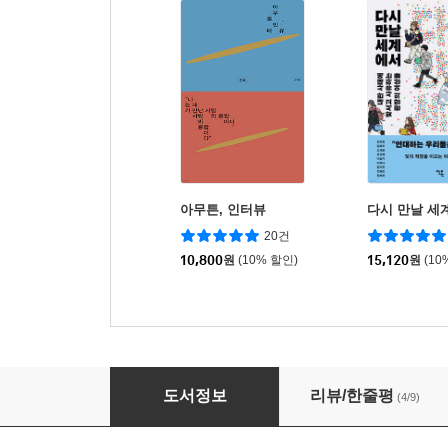
아무튼, 인터뷰
다시 만날 세
20건
10,800
원
(10% 할인)
15,120
원
(10
오늘 마음은 이 책
도서정보
리뷰/한줄평
(4/9)