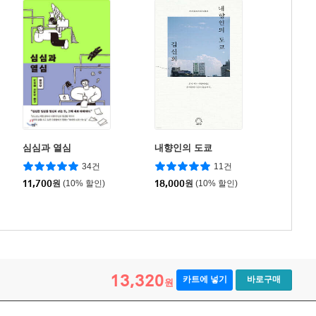
심심과 열심
내향인의 도쿄
34건
11건
11,700
원
(10% 할인)
18,000
원
(10% 할인)
13,320
카트에 넣기
바로구매
원