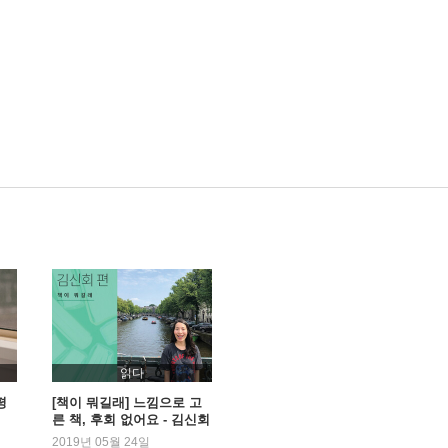
읽다
평
[책이 뭐길래] 느낌으로 고
른 책, 후회 없어요 - 김신회
편
2019년 05월 24일