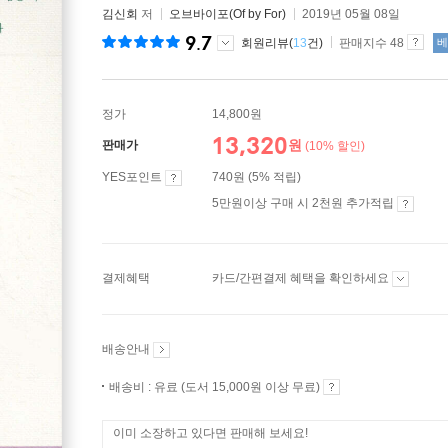
김신회
저
오브바이포(Of by For)
2019년 05월 08일
9.7
회원리뷰(
13
건)
판매지수 48
베
정가
14,800원
13,320
원
판매가
(10% 할인)
YES포인트
740원 (5% 적립)
5만원이상 구매 시 2천원 추가적립
결제혜택
카드/간편결제 혜택을 확인하세요
배송안내
배송비 : 유료 (도서 15,000원 이상 무료)
이미 소장하고 있다면 판매해 보세요!