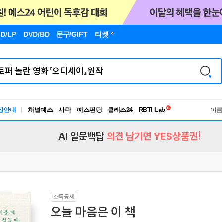
D/LP
DVD/BD
문구
/GIFT
티켓
독서유형검사
RBTI Lab
장안내
채널예스
사락
예스펀딩
클래스24
독서유형검사
여
AI 일문백답
의견 남기면 YES상품권!
소득공제
오늘 마음은 이 책