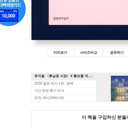
미리보기
사이즈비교
공유하기
뮤지컬 〈휴남동 서점〉X 황보름 작가 북토크
2026 젊은 작가 1위 : 청예
기간 한정 특가 도서
오직, 예스24에서만
이 책을 구입하신 분