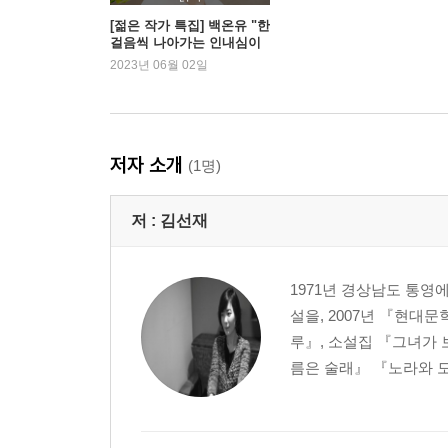
[젊은 작가 특집] 백온유 "한
걸음씩 나아가는 인내심이
필요한 작업"
2023년 06월 02일
저자 소개
(1명)
저 :
김선재
1971년 경상남도 통영
설을, 2007년 『현대
루』, 소설집 『그녀가
름은 술래』 『노라와 모