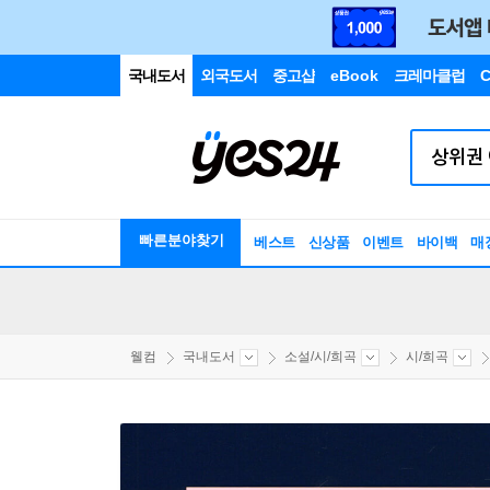
국내도서
외국도서
중고샵
eBook
크레마클럽
C
빠른분야찾기
베스트
신상품
이벤트
바이백
매
웰컴
국내도서
소설/시/희곡
시/희곡