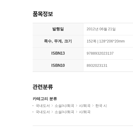
품목정보
발행일
2012년 06월 21일
쪽수, 무게, 크기
152쪽 | 128*206*20mm
ISBN13
9788932023137
ISBN10
8932023131
관련분류
카테고리 분류
국내도서
소설/시/희곡
시/희곡
한국 시
국내도서
소설/시/희곡
시/희곡