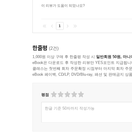
부분이면서 어느덧 전체가 된 나를,
이 리뷰가 도움이 되었나요?
알지는 못하지만 그렇다고 모르는 사이도 아닌 사이
날을 세운 날은 아니지만
나면서 당신이고,
1
당신이지만 나인
시간을 견뎌요
한줄평
(2건)
[……]
통증을 용서해요 나를 잊어요
1,000원 이상 구매 후 한줄평 작성 시
일반회원 50원, 마니
eBook은 다운로드 후 작성한 리뷰만 YES포인트 지급됩니
? 「가시를 위하여」 부분
클래스는 첫번째 회차 주문확정 시점부터 마지막 회차 주문
eBook 페이백, CD/LP, DVD/Blu-ray, 패션 및 판매금
사랑과 이별의 전 과정은 꿈처럼 모든 것이 모호
지배하는 그 통증의 세계 속에서 감각의 주체는 서로
평점
지울” 수밖에 없다. 시간을 견뎌서 잊을 수 있길 기다
한글 기준 50자까지 작성가능
김선재의 이번 시집은 현재의 생에 지속되는 통증
솔직한 토로가 담겨 있다. 마치 이명처럼 울려서 들