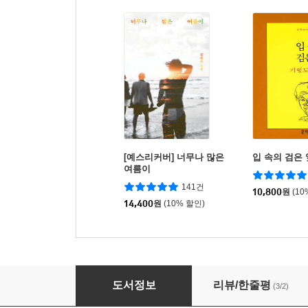
[예스리커버] 너무나 많은
입 속의 검은 
여름이
141건
10,800
원
(10
14,400
원
(10% 할인)
얼룩의 탄생
도서정보
리뷰/한줄평
(3/2)