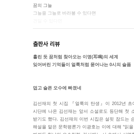
꿈의 그늘
그늘을 그늘로 바라볼 수 있다면
견딜 수 있다면
필요 이상의 피로와 이상(異常)을 지난
출판사 리뷰
지금 여기는 수상(水上)의 들판
내 말은 흔들려 수풀처럼
홀린 듯 꿈처럼 찾아오는 이명(耳鳴)의 세계
내 말은 지워져 소망 없이
잊어버린 기억들이 얼룩처럼 묻어나는 0시의 슬픔
덥고 슬픈 오수에 빠졌네 나는 내 말을 되돌릴 수 
는 들판 한 무리의 양들이 구름을 몰고 떠난 자리는
덥고 슬픈 오수에 빠졌네
하나씩 사라지네 한때 사랑한다 믿었던 오래된 사
김선재의 첫 시집 『얼룩의 탄생』이 2012년 
슬프다고 생각하면 꿈이 되는 슬픈 잠
시단에 나온 김선재는 앞서 소설로도 등단해 첫 
외롭다고 생각하면 잠이 되는 외로운 꿈
받기도 했다. 김선재의 이번 시집은 설핏 잠드는 
해설을 맡은 문학평론가 이광호는 이에 대해 “읽을 
어느 날 아무도 깨우지 않는 오수에 빠졌네