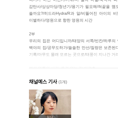
감탄사/상상마당/청년기/용기가 필요해/혀끝을 맴
쓸까요?/히드라Hydra/R과 알/비뚤어진 아이의
이별하다/영원으로 향한 영원의 시간
2부
우리의 집은 어디입니까/태양의 서쪽/빈칸/하루의 
백야의 집/공무도하가/쓸쓸한 만선/질량은 보존된다
기록/아무도 몰래 모르는 곳으로/태풍이 지나간 거리
해설 얼룩의 시간, 풍경 없는 잠 이광호
채널예스 기사
(1개)
읽다