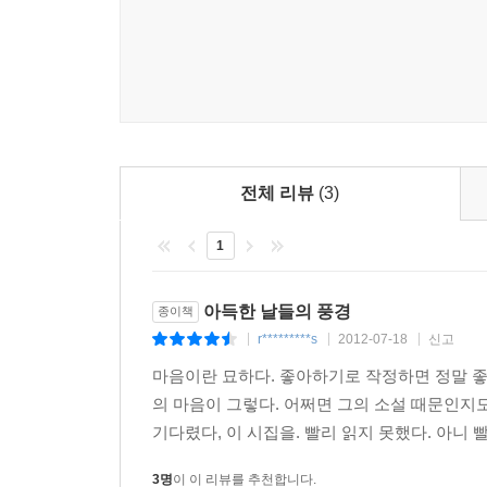
나는 기원에서 멀어졌다 이미 나는 숲의 변형이며 
그의 잠 속은 ‘풍경 없는 꿈’으로 가득하다. 전혀
이제 사라진 내용이지만, 여전히 전체를 제압한다 
모든 것이 흐리고 모호한 알 수 없는 곳이다. 잠과
부재한 시간 속에서 나는 ‘나와 너 사이’로 다른 
나는 혀의 어순이다 돌기들 사이에서 벌겋게 달아오
이야기이자 더 이상 발화할 수 없는 잊어버린 기억에
바늘인지, 짠맛인지 쓴맛인지 수시로 아픔을 확인
이 기이한 만남과 결별의 순간에 서서 ‘나’는 잊었
같은 온도를 갖기 이전에 우리는 서로 아무것도 아
전체 리뷰
(3)
모든 얼룩이 평등해지는 시간
때로 실감의 모서리에 손을 베일 때마다 차가운 그
1
때로 나는 말의 어법을 가졌지만 통증으로 변이된,
지금은 오래된 얼룩에게 용서를 구할 시간
모든 얼룩이 평등해지는 시간
아득한 날들의 풍경
종이책
혀끝으로 나를 찾는 당신,
얼룩을 덮은 얼룩이 서로에게 기대는 시간
r*********s
2012-07-18
신고
|
|
|
피 흘리지 않고 아팠지만
저녁의 새들이 물고 온 종이에 그려진 종이 혼자 우
다가설 수도,
마음이란 묘하다. 좋아하기로 작정하면 정말 좋
물러설 수도 없는
의 마음이 그렇다. 어쩌면 그의 소설 때문인지
하루를 지나온 숲은 서늘한 입김으로 어제보다 조금
날을 세운 날들은 아니었지만
기다렸다, 이 시집을. 빨리 읽지 못했다. 아니 빨
늙어서 기쁜 시간으로
찾는 순간 서로를 지울 우리
시간의 끝으로 달려간 어느 날,
3명
이 이 리뷰를 추천합니다.