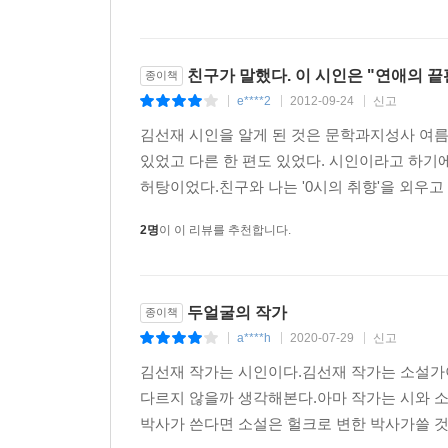
슬프지 않았다고 말할 수 있는 시간으로
통증을 용서해요 나를 잊어요
이 별의 모든 사잇길이 걸어갑니다
친구가 말했다. 이 시인은 "연애의 
종이책
? 「저녁 숲의 고백」 부분
--- p.129
e****2
2012-09-24
신고
|
|
|
김선재 시인을 알게 된 것은 문학과지성사 여름 
있었고 다른 한 편도 있었다. 시인이라고 하기
얼룩은 본바탕에 의도하지 않게 생긴 다른 빛깔의
허탕이었다.친구와 나는 '0시의 취향'을 외우고 
것이다. 살아오면서 생긴 과거의 상처들이 기억 속
현재에도 과거에도 속하지 않은 고유한 시간성
2명
이 이 리뷰를 추천합니다.
구체적으로는 알 수 없지만 언젠가 시간의 끝에 섰
마음이 쓸쓸하다.
두얼굴의 작가
종이책
a****h
2020-07-29
신고
|
|
|
이제 그만 슬픔을 잊어요
김선재 작가는 시인이다.김선재 작가는 소설가
다르지 않을까 생각해본다.아마 작가는 시와 소
박사가 쓴다면 소설은 헐크로 변한 박사가쓸 것
통증을 용서해요