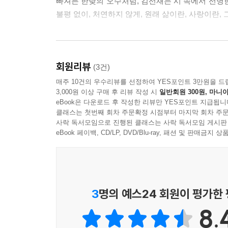
빠져든 한낮의 오수처럼, 김선재는 시 속에서 선명
버려진 정원에 버린 나를 보며 버려진 내가 우는
불평 없이, 처연하지 않게, 원래 삶이란, 사랑이란, 
오수의 풍경 없는 꿈
0시, 잊어버린 기억에 대한 잃어버린 이야기
--- p.12
회원리뷰
(3건)
매주 10건의 우수리뷰를 선정하여 YES포인트 3만원을 드
3,000원 이상 구매 후 리뷰 작성 시
일반회원 300원, 마니아
거친 잠이 조금만 다정해진다면 나는 나와 너 사이에
가시를 위하여
eBook은 다운로드 후 작성한 리뷰만 YES포인트 지급됩니
되는 꿈
클래스는 첫번째 회차 주문확정 시점부터 마지막 회차 주문
사락 독서모임으로 진행된 클래스는 사락 독서모임 게시판
통증을 용서해요
옛날이야기를 해줄까 그리 오래되지 않은 잊어버린
eBook 페이백, CD/LP, DVD/Blu-ray, 패션 및 판매금
부분이면서 어느덧 전체가 된 나를,
잠에 대해 12시에서 12시까지
알지는 못하지만 그렇다고 모르는 사이도 아닌 사이
날을 세운 날은 아니지만
사랑한다 말하지 말아요, 12시에서 0시까지
나이면서 당신이고,
미워한다고도 말하지 말아요, 0시에서 12시까지
3
명의 예스24 회원이 평가한
당신이지만 나인
? 「0시의 취향」 부분
시간을 견뎌요
8.