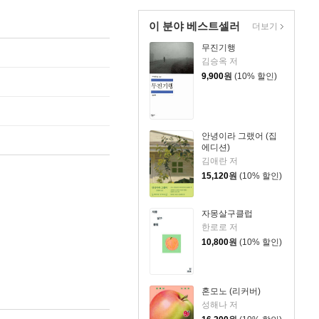
이 분야 베스트셀러
더보기
무진기행
김승옥 저
9,900
원
(10% 할인)
안녕이라 그랬어 (집
에디션)
김애란 저
15,120
원
(10% 할인)
자몽살구클럽
한로로 저
10,800
원
(10% 할인)
혼모노 (리커버)
성해나 저