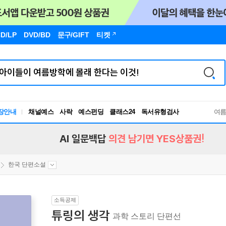
D/LP
DVD/BD
문구
/GIFT
티켓
장안내
채널예스
사락
예스펀딩
클래스24
독서유형검사
여
RBTI Lab
독서유형검사
AI 일문백답
의견 남기면 YES상품권!
한국 단편소설
소득공제
튜링의 생각
과학 스토리 단편선