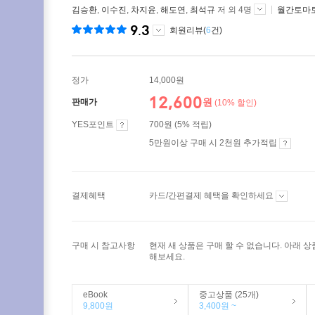
김승환
,
이수진
,
차지윤
,
해도연
,
최석규
저 외 4명
월간토마
9.3
회원리뷰(
6
건)
정가
14,000원
12,600
원
판매가
(10% 할인)
YES포인트
700원 (5% 적립)
5만원이상 구매 시 2천원 추가적립
결제혜택
카드/간편결제 혜택을 확인하세요
구매 시 참고사항
현재 새 상품은 구매 할 수 없습니다. 아래 
해보세요.
eBook
중고상품 (25개)
9,800원
3,400원 ~