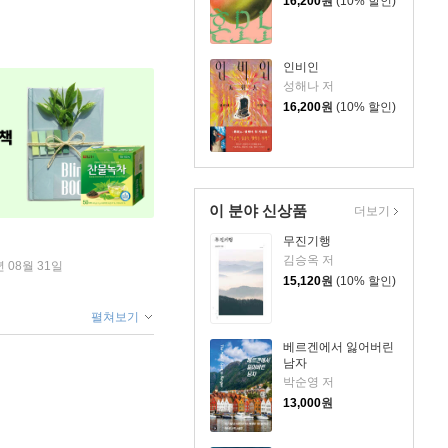
16,200
원
(10% 할인)
인비인
성해나 저
16,200
원
(10% 할인)
이 분야 신상품
더보기
무진기행
김승옥 저
년 08월 31일
15,120
원
(10% 할인)
펼쳐보기
베르겐에서 잃어버린
남자
박순영 저
13,000
원