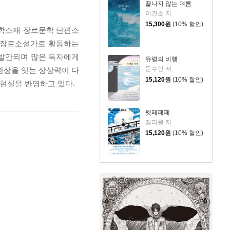
끝나지 않는 여름
이건호 저
15,300
원
(10% 할인)
과학소재 장르문학 단편소
서 장르소설가로 활동하는
 발간되며 많은 독자에게
유령의 비행
문수인 저
환상을 잇는 상상력이 다
15,120
원
(10% 할인)
 현실을 반영하고 있다.
펫페페페
짐리원 저
15,120
원
(10% 할인)