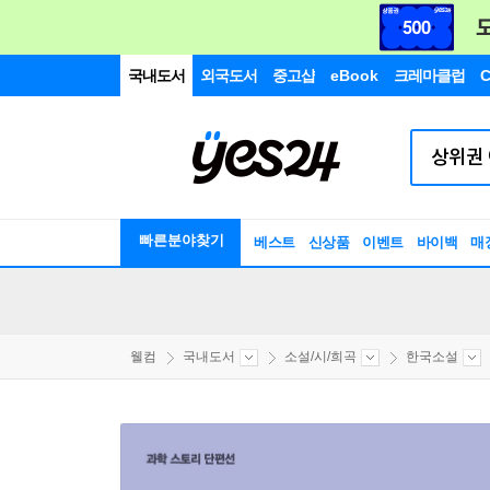
국내도서
외국도서
중고샵
eBook
크레마클럽
C
빠른분야찾기
베스트
신상품
이벤트
바이백
매
웰컴
국내도서
소설/시/희곡
한국소설