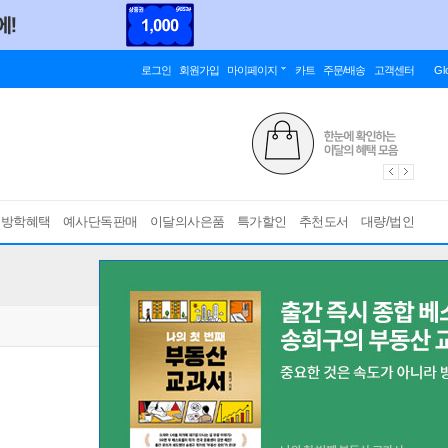
로그인
회원가입
마이페이지
카트
주문/배송
고객센터
Gl
름방학혜택
예사단독판매
이달의사은품
특가할인
추천도서
대량/법인