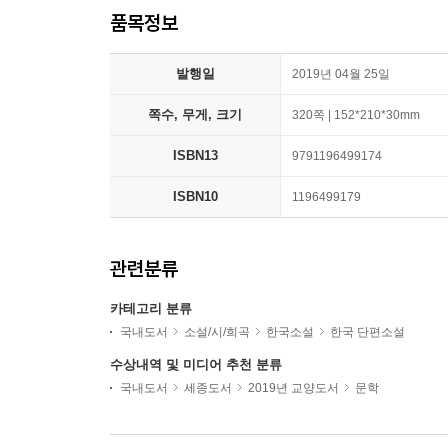
품목정보
발행일
2019년 04월 25일
쪽수, 무게, 크기
320쪽 | 152*210*30mm
ISBN13
9791196499174
ISBN10
1196499179
관련분류
카테고리 분류
국내도서
소설/시/희곡
한국소설
한국 단편소설
수상내역 및 미디어 추천 분류
국내도서
세종도서
2019년 교양도서
문학