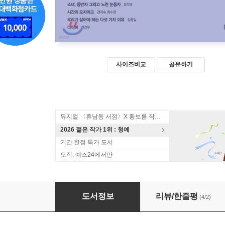
사이즈비교
공유하기
뮤지컬 〈휴남동 서점〉X 황보름 작가 북토크
2026 젊은 작가 1위 : 청예
기간 한정 특가 도서
오직, 예스24에서만
튜링의 생각
도서정보
리뷰/한줄평
(4/2)