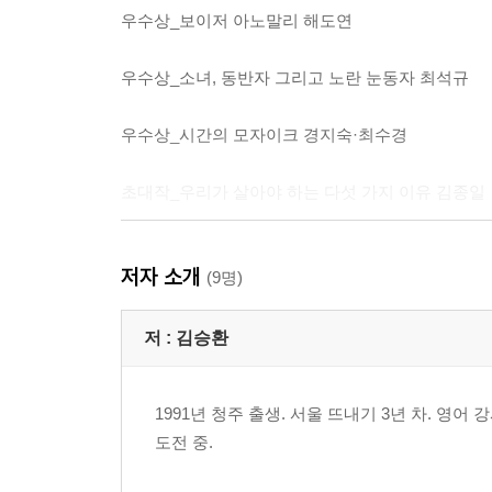
우수상_보이저 아노말리 해도연
우수상_소녀, 동반자 그리고 노란 눈동자 최석규
우수상_시간의 모자이크 경지숙·최수경
초대작_우리가 살아야 하는 다섯 가지 이유 김종일
초대작_다이버 전건우
저자 소개
(9명)
저 :
김승환
1991년 청주 출생. 서울 뜨내기 3년 차. 영
도전 중.