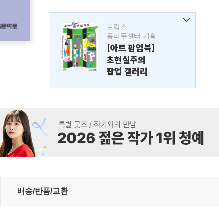
프랑스
퐁피두센터 기획
[아트 팝업북]
초현실주의
팝업 갤러리
배송/반품/교환