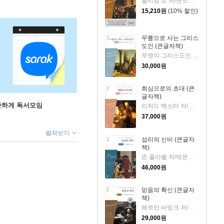
윌리엄 로 저/앤드류 머레이 편/서문강 역
15,210
원
(10% 할인)
무릎으로 사는 그리스
도인 (큰글자책)
무명의 그리스도인 저/박문재 역
30,000
원
회심으로의 초대 (큰
글자책)
꾸준하게 독서모임
리처드 백스터 저/박문재 역
37,000
원
펼쳐보기
섭리의 신비 (큰글자
책)
존 플라벨 저/박문재 역
46,000
원
믿음의 확신 (큰글자
책)
헤르만 바빙크 저/임경근 역
29,000
원