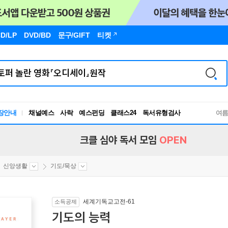
D/LP
DVD/BD
문구
/GIFT
티켓
장안내
채널예스
사락
예스펀딩
클래스24
독서유형검사
여
RBTI Lab
독서유형검사
크클 심야 독서 모임
OPEN
신앙생활
기도/묵상
세계기독교고전-61
소득공제
기도의 능력