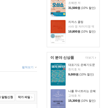
조혜련 저
31,500
원
(10% 할인)
지저스 콜링
사라 영 저/이지영 역
10,800
원
(10% 할인)
이 분야 신상품
더보기
대표기도 은혜기도문
펼쳐보기
한치호 저
9,000
원
(10% 할인)
나를 무너트리는 은혜
고재호 저
 알림신청
작가 파일
15,300
원
(10% 할인)