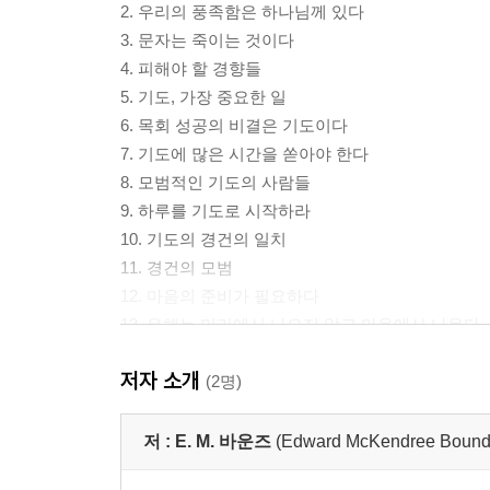
2. 우리의 풍족함은 하나님께 있다
3. 문자는 죽이는 것이다
4. 피해야 할 경향들
5. 기도, 가장 중요한 일
6. 목회 성공의 비결은 기도이다
7. 기도에 많은 시간을 쏟아야 한다
8. 모범적인 기도의 사람들
9. 하루를 기도로 시작하라
10. 기도의 경건의 일치
11. 경건의 모범
12. 마음의 준비가 필요하다
13. 은혜는 머리에서 나오지 않고 마음에서 나온다
14. 거룩한 열정이 필요하다
저자 소개
15. 거룩한 열정, 진정한 복음 설교의 표지
(2명)
16. 많이 기도하는 것이 거룩한 열정을 얻는 조건이
17. 기도는 영적 지도력의 표지이다
저 :
E. M. 바운즈
(Edward McKendree Bound
18. 설교자에게는 기도하는 교인들이 필요하다