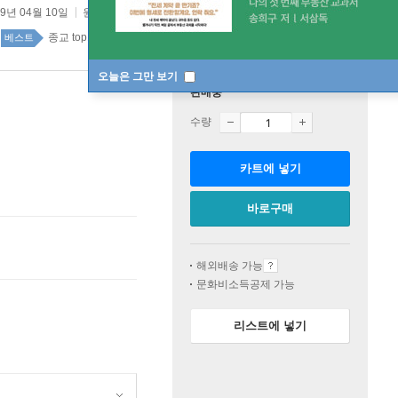
19년 04월 10일
원제 :
Power Through Prayer
종교 top100 1주
베스트
오늘은 그만 보기
판매중
수량
카트에 넣기
바로구매
해외배송 가능
문화비소득공제 가능
리스트에 넣기