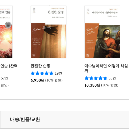
연습 (완역
완전한 순종
예수님이라면 어떻게 하실
까
19건
57건
56건
6,930
원
(10% 할인)
 할인)
10,350
원
(10% 할인)
배송/반품/교환