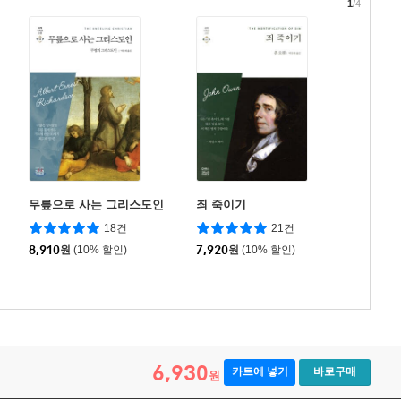
1
/4
무릎으로 사는 그리스도인
죄 죽이기
18건
21건
8,910
원
(10% 할인)
7,920
원
(10% 할인)
6,930
카트에 넣기
바로구매
원