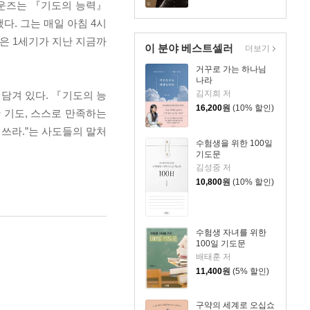
 바운즈는 『기도의 능력』
다. 그는 매일 아침 4시
들은 1세기가 지난 지금까
이 분야 베스트셀러
더보기
거꾸로 가는 하나님
나라
김지희 저
담겨 있다. 『기도의 능
16,200
원
(10% 할인)
 기도, 스스로 만족하는
힘쓰라.”는 사도들의 말처
수험생을 위한 100일
기도문
김성중 저
10,800
원
(10% 할인)
수험생 자녀를 위한
100일 기도문
배태훈 저
11,400
원
(5% 할인)
구약의 세계로 오십쇼