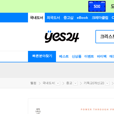
국내도서
외국도서
중고샵
eBook
크레마클럽
C
빠른분야찾기
베스트
신상품
이벤트
바이백
매
웰컴
국내도서
종교
기독교(개신교)