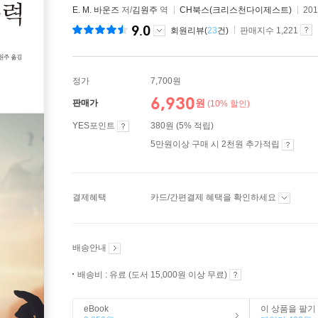
E. M. 바운즈
저/
김원주
역
CH북스(크리스천다이제스트)
20
9.0
회원리뷰(
23
건)
판매지수 1,221
정가
7,700원
6,930
원
판매가
(10% 할인)
YES포인트
380원 (5% 적립)
5만원이상 구매 시 2천원 추가적립
결제혜택
카드/간편결제 혜택을 확인하세요
배송안내
배송비 : 유료 (도서 15,000원 이상 무료)
eBook
이 상품을 팔기