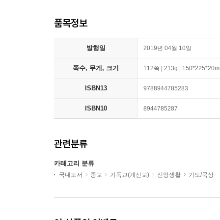
품목정보
발행일
2019년 04월 10일
쪽수, 무게, 크기
112쪽 | 213g | 150*225*20
ISBN13
9788944785283
ISBN10
8944785287
관련분류
카테고리 분류
국내도서
종교
기독교(개신교)
신앙생활
기도/묵상