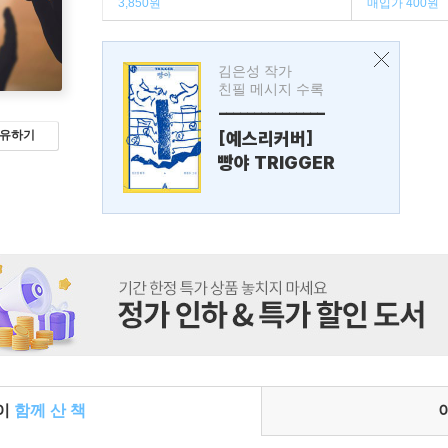
3,850원
매입가 400원
김은성 작가
친필 메시지 수록
---------------
[예스리커버]
유하기
빵야 TRIGGER
들이
함께 산 책