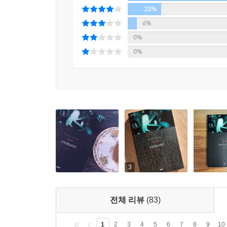
프랑켄슈타인의 가족이 보내는 여러 서한들, 괴물이 
7
서사 구조를 취하며 텍스트의 깊이를 더한다.
22%
6%
『프랑켄슈타인』은 사랑과 결속이 결핍된 가정에서
0%
어머니를 잃은 후 자신을 질시하는 계모와 이복형
0%
박탈당해 독학으로 지적 허기를 채워나가야 했다
자유분방하게 수학하는 모습이나, 괴물이 우연히 
극진히 아끼며 더없이 화목했던 프랑켄슈타인의 가
작가의 열망이 드러나기도 한다. 이러한 점에서 
작품으로 볼 수 있을 것이다.
3
전체 리뷰
(83)