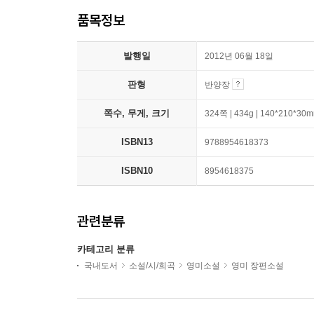
품목정보
발행일
2012년 06월 18일
판형
반양장
쪽수, 무게, 크기
324쪽 | 434g | 140*210*30
ISBN13
9788954618373
ISBN10
8954618375
관련분류
카테고리 분류
국내도서
소설/시/희곡
영미소설
영미 장편소설