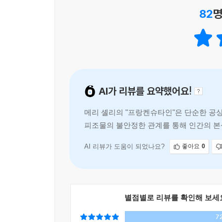
82
명
생명의 원리에 대한 호기심으로 무생물에 생명을 
그러나 성공의 흥분이 가라앉기도 전에 프랑켄슈타
상태로 세상에 나타난다. 흉물스러운 모습 때문에 
축사에 숨어 살며 단란한 가족의 모습을 관찰하고,
어울려 사는 삶을 열망했던 괴물은 가족에게 다가가
AI가 리뷰를 요약했어요!
자신을 이토록 흉측한 존재로 만든 창조주에 대
자리에서 괴물은 자신과 똑같은 ‘이성’의 존재를
메리 셸리의 "프랑켄슈타인"은 단순한 공
극에 달한 괴물의 분노는 엄청난 비극을 불러일으킨
피조물의 불안정한 관계를 통해 인간의 본
적 감정을 반영한다. 이 작품
프랑켄슈타인의 피조물이 육성으로 전하는 메시지는
AI 리뷰가 도움이 되었나요?
좋아요
0
자신과 닮은 존재와 더불어 단란하고 행복한 삶을
납득시키기에는 충분하다. 인간이 느끼는 모든
희생자로만 볼 수 없게 하며, 인간 사회에 대한 날
별점별로 리뷰를 확인해 보세
이 작품은 당시로서는 파격적이라 할 수 있는 독