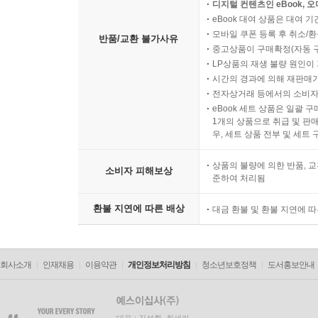
소비자의 요청에 따라 개별
디지털 컨텐츠인 eBook, 
eBook 대여 상품은 대여 기
모바일 쿠폰 등록 후 취소/환
반품/교환 불가사유
중고상품이 구매확정(자동 
LP상품의 재생 불량 원인이 기
시간의 경과에 의해 재판매가
전자상거래 등에서의 소비자
eBook 세트 상품은 일괄 
1개의 상품으로 취급 및 판매
우, 세트 상품 전부 및 세트
상품의 불량에 의한 반품, 교
소비자 피해보상
준하여 처리됨
환불 지연에 따른 배상
대금 환불 및 환불 지연에 
회사소개
인재채용
이용약관
개인정보처리방침
청소년보호정책
도서홍보안내