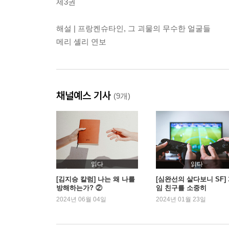
제3권
해설 | 프랑켄슈타인, 그 괴물의 무수한 얼굴들
메리 셸리 연보
채널예스 기사
(9개)
읽다
읽다
[김지승 칼럼] 나는 왜 나를
[심완선의 살다보니 SF]
방해하는가? ②
임 친구를 소중히
2024년 06월 04일
2024년 01월 23일