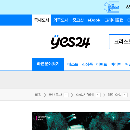
국내도서
외국도서
중고샵
eBook
크레마클럽
C
빠른분야찾기
베스트
신상품
이벤트
바이백
매
웰컴
국내도서
소설/시/희곡
영미소설