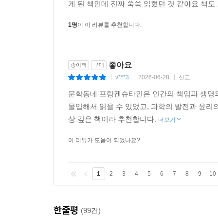
책 상태도 좋았고 하루만에 도착해서 정말 좋
게 된 책인데 진짜 쑥쑥 읽혔던 것 같아요 책도
1명
이 이 리뷰를 추천합니다.
좋아요
종이책
구매
v***3
2026-06-28
신고
|
|
|
문학동네 프랑켄슈타인은 인간의 책임과 생명의
몰입해서 읽을 수 있었고, 과학의 발전과 윤리
상 깊은 책이라 추천합니다.
더보기
이 리뷰가 도움이 되었나요?
1
2
3
4
5
6
7
8
9
10