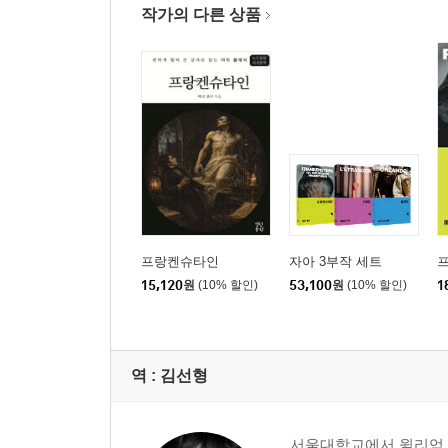
작가의 다른 상품
프랑켄슈타인
자아 3부작 세트
15,120
원
(10% 할인)
53,100
원
(10% 할인)
1
역 :
김선형
서울대학교에서 윌리엄 