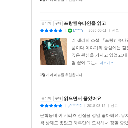
2명
이 이 리뷰를 추천합니다.
프랑켄슈타인을 읽고
종이책
구매
k*****r
2026-05-11
신고
|
|
|
리 셸리의 소설 『프랑켄슈타
품이다.이야기의 중심에는 젊
깊은 관심을 가지고 있었고,대
험 끝에 그는...
더보기
1명
이 이 리뷰를 추천합니다.
읽으면서 좋았어요
종이책
구매
g*******2
2018-08-12
신고
|
|
|
문학동네 이 시리즈 전집을 정말 좋아해요. 뮤