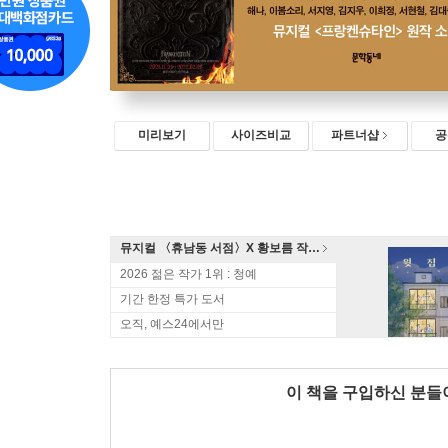
미리보기
사이즈비교
파트너샵
공
뮤지컬 〈휴남동 서점〉X 황보름 작가 북토크
2026 젊은 작가 1위 : 청예
기간 한정 특가 도서
오직, 예스24에서만
이 책을 구입하신 분