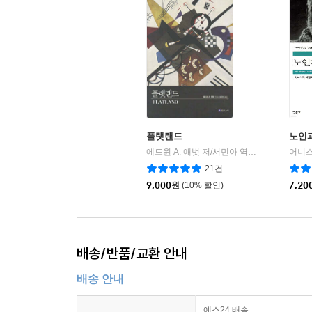
플랫랜드
노인
에드윈 A. 애벗 저/서민아 역
필로소픽
|
21건
9,000
원
(10% 할인)
7,20
배송/반품/교환 안내
배송 안내