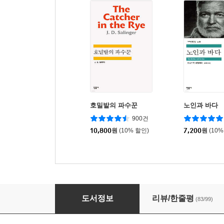
호밀밭의 파수꾼
노인과 바다
900건
10,800
원
(10% 할인)
7,200
원
(10%
프랑켄슈타인
도서정보
리뷰/한줄평
(83/99)