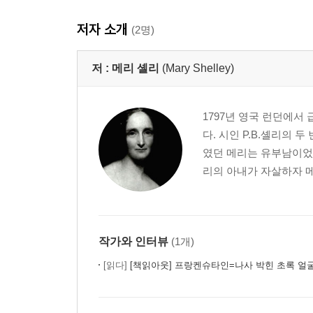
저자 소개
(2명)
저 :
메리 셸리
(Mary Shelley)
1797년 영국 런던에
다. 시인 P.B.셸리의 
였던 메리는 유부남이었던
리의 아내가 자살하자 메
작가와 인터뷰
(1개)
[읽다]
[책읽아웃] 프랑켄슈타인=나사 박힌 초록 얼