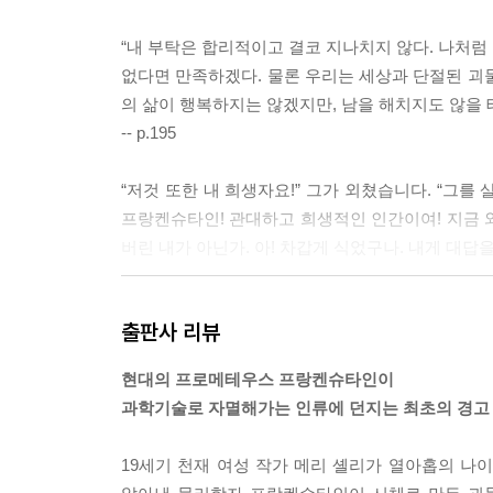
“내 부탁은 합리적이고 결코 지나치지 않다. 나처럼 
없다면 만족하겠다. 물론 우리는 세상과 단절된 괴
의 삶이 행복하지는 않겠지만, 남을 해치지도 않을 테
-- p.195
“저것 또한 내 희생자요!” 그가 외쳤습니다. “그를
프랑켄슈타인! 관대하고 희생적인 인간이여! 지금 와
버린 내가 아닌가. 아! 차갑게 식었구나. 내게 대답
--- p.298
출판사 리뷰
현대의 프로메테우스 프랑켄슈타인이
과학기술로 자멸해가는 인류에 던지는 최초의 경고
19세기 천재 여성 작가 메리 셸리가 열아홉의 나