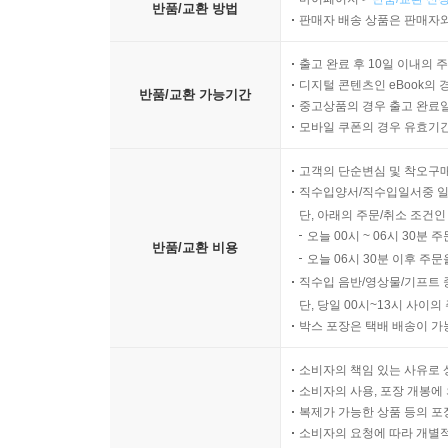
마이페이지 >
반품/교환 신청
반품/교환 방법
판매자 배송 상품은 판매자와
출고 완료 후 10일 이내의 
디지털 콘텐츠인 eBook의 
반품/교환 가능기간
중고상품의 경우 출고 완료일
모바일 쿠폰의 경우 유효기간(
고객의 단순변심 및 착오구
직수입양서/직수입일서중 일
단, 아래의 주문/취소 조건인
오늘 00시 ~ 06시 30분 
반품/교환 비용
오늘 06시 30분 이후 주문
직수입 음반/영상물/기프트 
단, 당일 00시~13시 사이
박스 포장은 택배 배송이 가
소비자의 책임 있는 사유로 
소비자의 사용, 포장 개봉에 
복제가 가능한 상품 등의 포장을 