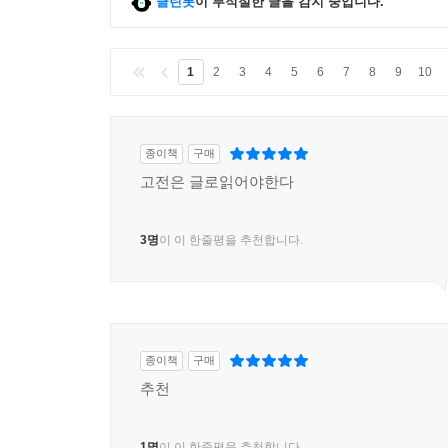
클린봇
이 부적절한 글을 감지 중입니다.
1
2
3
4
5
6
7
8
9
10
종이책
구매
고전은 글로읽어야한다
3명
이 이 한줄평을 추천합니다.
종이책
구매
추천