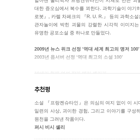
알아낸 물리학자 프랑켄슈타인이 시체로 만든 괴물
대한 증오심에서 복수를 꾀한다. 과학기술이 야기
로봇』, 카렐 차페크의 『R. U. R.』 등의 과
관자놀이에 박힌 괴물의 강렬한 시각적 이미지는
유명한 공포소설 중 하나로 만들었다.
2009년 뉴스 위크 선정 ‘역대 세계 최고의 명저 100’
2003년 옵서버 선정 ‘역대 최고의 소설 100’
19세기 천재 여성 작가 메리 셸리가
열아홉 살의 놀라운 상상력으로 탄생시킨 과학소설
추천평
‘프랑켄슈타인’ 하면 무엇이 떠오르는가? 거대한 
소설 『프랑켄슈타인』은 의심의 여지 없이 이 시대
나사못. 그런데 사실 ‘프랑켄슈타인’은 이 끔찍한
일련의 사상, 괴이한 경험, 그리고 이야기를 구성
모습을 비유할 때‘프랑켄슈타인’이라는 단어를 붙
원천을 그려낸 작품이다.
이미지 덕분일 것이다.
퍼시 비시 셸리
『프랑켄슈타인』만큼 20세기 대중문화사에서 무한 