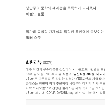
소재가 무수히 차용되었고, 아이작 아시모프의 『아
낭만주의 문학의 세계관을 독특하게 묘사했다.
「터미네이터」 등 유명 영화 역시 『프랑켄슈타인
해럴드 블룸
인류를 일찌감치 예견하고 이에 대해 경고를 보내는
우리 본성의 알 수 없는 두려움을 일깨워 소름 돋
작가의 독창적 천재성과 적절한 표현력이 돋보이는 
빨라지는 그런 이야기를 쓰고 싶었다. _메리 셸리
월터 스콧
메리 셸리는 1816년 제네바에 머무르던 시절, 
흥미롭게 해줄 괴담을 하나씩 짓기로 약속하고 작
열망에서 열아홉의 나이에 엄청난 상상력으로 인
회원리뷰
(83건)
여성 작가였다.
매주 10건의 우수리뷰를 선정하여 YES포인트 3만원을 드
3,000원 이상 구매 후 리뷰 작성 시
일반회원 300원, 마니아
메리 셸리는 1831년에 기존 1818년 판본을 
eBook은 다운로드 후 작성한 리뷰만 YES포인트 지급됩니
클래스는 첫번째 회차 주문확정 시점부터 마지막 회차 주문
연구와 번역의 원전으로 쓰이는 일이 많았으나, 
사락 독서모임으로 진행된 클래스는 사락 독서모임 게시판
문학동네 세계문학전집으로 출간된 『프랑켄슈타인』은
eBook 페이백, CD/LP, DVD/Blu-ray, 패션 및 판매금
‘다르다’는 이유로 절대 고독에 빠진 괴물의 무수한