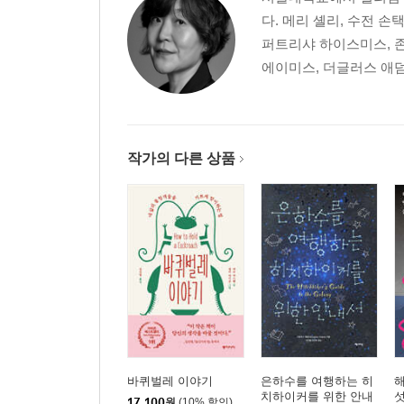
다. 메리 셸리, 수전 손
퍼트리샤 하이스미스, 존
에이미스, 더글러스 애덤스
작가의 다른 상품
바퀴벌레 이야기
은하수를 여행하는 히
치하이커를 위한 안내
섯
17,100
원
(10% 할인)