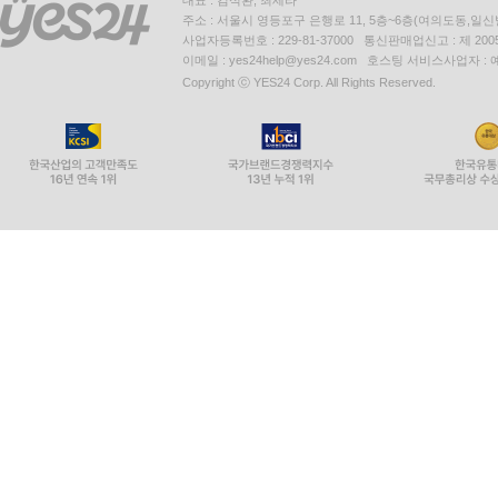
대표 : 김석환, 최세라
주소 : 서울시 영등포구 은행로 11, 5층~6층(여의도동,일신
사업자등록번호 : 229-81-37000 통신판매업신고 : 제 200
이메일 : yes24help@yes24.com 호스팅 서비스사업자 :
Copyright ⓒ YES24 Corp. All Rights Reserved.