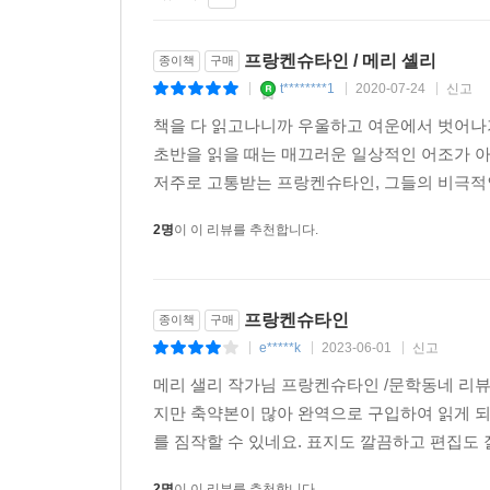
1
2
3
4
5
6
7
8
9
10
프랑켄슈타인 / 메리 셸리
종이책
구매
t********1
2020-07-24
신고
|
|
|
책을 다 읽고나니까 우울하고 여운에서 벗어나
초반을 읽을 때는 매끄러운 일상적인 어조가 아
저주로 고통받는 프랑켄슈타인, 그들의 비극적인
2명
이 이 리뷰를 추천합니다.
프랑켄슈타인
종이책
구매
e*****k
2023-06-01
신고
|
|
|
메리 샐리 작가님 프랑켄슈타인 /문학동네 리뷰
지만 축약본이 많아 완역으로 구입하여 읽게 되
를 짐작할 수 있네요. 표지도 깔끔하고 편집도 