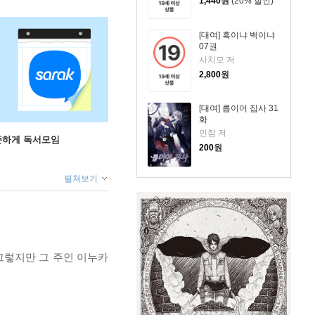
1,440
원
(20% 할인)
[대여] 흑이냐 백이냐
07권
사치모 저
2,800
원
[대여] 롭이어 집사 31
화
인잠 저
꾸준하게 독서모임
200
원
펼쳐보기
그렇지만 그 주인 이누카