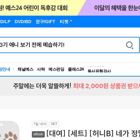
D/LP
DVD/BD
문구
/GIFT
티켓
독서유형검사
RBTI Lab
장안내
채널예스
사락
예스펀딩
클래스24
독서유형검사
주말에는 더욱 알뜰하게!
최대 2,000원 상품권 받으
7일 대여
SET
[대여] [세트] [허니B] 네가
eBook