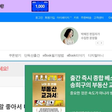
로그인
회원가입
마이페이지
카트
주문/배송
고객센터
Gl
쿠폰받기
단독선출간
eBook필기방법
eBook리더기
디지털머니
세요!
 정말 좋아서 미치겠어 (총18화/완결)