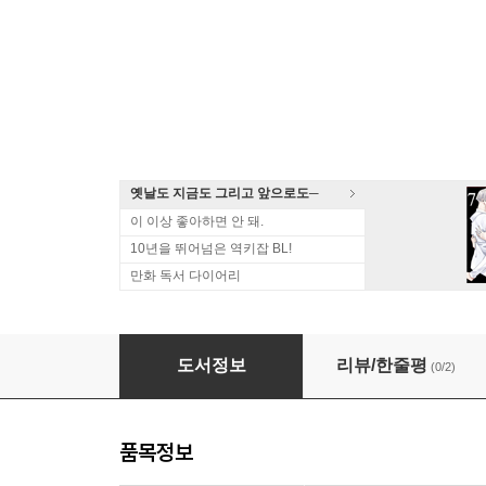
옛날도 지금도 그리고 앞으로도─
이 이상 좋아하면 안 돼.
10년을 뛰어넘은 역키잡 BL!
만화 독서 다이어리
[대여] [세트] [허니B] 네가 정말 좋아서 미치겠어
도서정보
리뷰/한줄평
(0/2)
품목정보