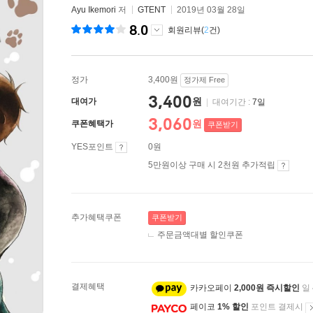
Ayu Ikemori
저
GTENT
2019년 03월 28일
8.0
회원리뷰(
2
건)
정가
3,400원
정가제 Free
3,400
원
대여가
|
대여기간 :
7일
3,060
원
쿠폰혜택가
쿠폰받기
YES포인트
0원
5만원이상 구매 시 2천원 추가적립
추가혜택쿠폰
쿠폰받기
주문금액대별 할인쿠폰
결제혜택
카카오페이
2,000원 즉시할인
일
페이코
1% 할인
포인트 결제시