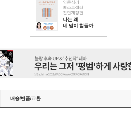
인문심리
베스트셀러
전면개정판
나는 왜
네 말이 힘들까
 (총18화/완결)
배송/반품/교환