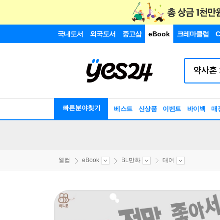
국내도서
외국도서
중고샵
eBook
크레마클럽
C
빠른분야찾기
베스트
신상품
이벤트
바이백
매
웰컴
eBook
BL만화
대여