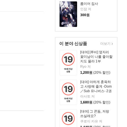
롭이어 집사
인잠 저
300
원
이 분야 신상품
더보기
[대여] [루비] 옆자리
꽃미남이 나를 좋아할
지도 몰라 1부
Ryo 저
1,200
원
(20% 할인)
[대여] 야하게 훈육하
고 사랑해 줄게 -Dom
／Sub 유니버스- 2권
아사토 저
1,680
원
(20% 할인)
[대여] 그 콘돔, 저랑
쓰실래요?
쿠로이 카유 저