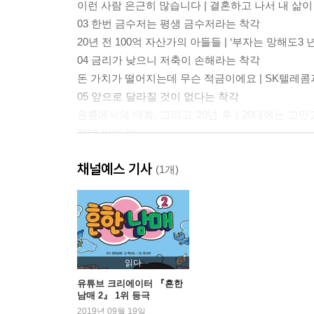
이런 사람 은근히 많습니다 | 결혼하고 나서 내 삶이
03 한번 금수저는 평생 금수저라는 착각
20년 전 100억 자산가의 아들들 | ‘부자는 망해도3
04 금리가 낮으니 저축이 손해라는 착각
돈 가치가 떨어지는데 무슨 적금이에요 | SK텔레
05 앞으로 달라질 것이 없다는 착각
원룸에서의 대화, 그리고 20년 후 | 20대에는 고만
정태 씨의 말
06 돈만 모으면 된다는 착각
채널예스 기사
매월 60만원을 미래에 투자하는 익현 씨 | 적금으로
(1개)
07 부자가 되고 싶다는 청년에게
2장 월급쟁이 맞춤형 목돈마련 시스템은 따로 있다
01 종잣돈 모을 때는 버티면 이깁니다
만기까지 유지만 해도 목돈은 무조건 만들어집니다 
읽다
02 시작부터 다른 월급쟁이 부자들의 통장 관리법
유튜브 크리에이터 『흔한
남매 2』 1위 등극
월급통장부터 정리해봅시다 | 지출통장은 이렇게 
2019년 09월 19일