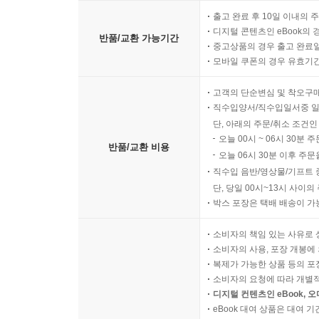
출고 완료 후 10일 이내의 
디지털 콘텐츠인 eBook의 
반품/교환 가능기간
중고상품의 경우 출고 완료일
모바일 쿠폰의 경우 유효기간(
고객의 단순변심 및 착오구
직수입양서/직수입일서중 일
단, 아래의 주문/취소 조건인
오늘 00시 ~ 06시 30분 
반품/교환 비용
오늘 06시 30분 이후 주문
직수입 음반/영상물/기프트 
단, 당일 00시~13시 사이
박스 포장은 택배 배송이 가
소비자의 책임 있는 사유로 
소비자의 사용, 포장 개봉에 
복제가 가능한 상품 등의 포장을 
소비자의 요청에 따라 개별
디지털 컨텐츠인 eBook, 
eBook 대여 상품은 대여 기