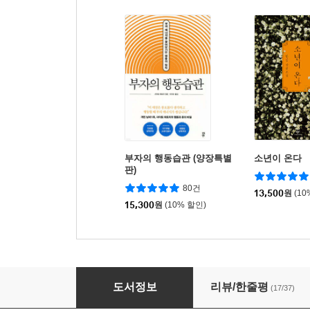
부자의 행동습관 (양장특별
소년이 온다
판)
80건
13,500
원
(10
15,300
원
(10% 할인)
월급쟁이 부자들
도서정보
리뷰/한줄평
(17/37)