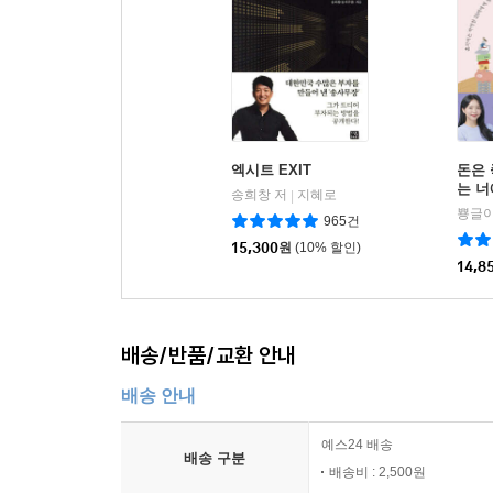
엑시트 EXIT
돈은
는 
송희창 저
지혜로
|
뿅글이
965건
15,300
원
(10% 할인)
14,8
배송/반품/교환 안내
배송 안내
예스24 배송
배송 구분
배송비 : 2,500원