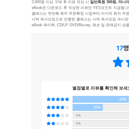
3,000원 이상 구매 후 리뷰 작성 시
일반회원 300원, 마니아
3. 월급쟁이 부자들, 가정경제 로드맵을 훔쳐라
으는 재미를 느끼게 하는 것을 말합니다. 작은 돈이
eBook은 다운로드 후 작성한 리뷰만 YES포인트 지급됩니
그동안 우리 사회에서는 통장관리, 주식투자, 부
너지를 보태고 싶어 방법을 제시하고자 합니다.
클래스는 첫번째 회차 주문확정 시점부터 마지막 회차 주문
동안에 겪게 되는 가정경제의 여러 복병들은 도외시한
사락 독서모임으로 진행된 클래스는 사락 독서모임 게시판
eBook 페이백, CD/LP, DVD/Blu-ray, 패션 및 판매금
--- 「7장 월급쟁이 부자들의 조언」 중에서
그런데 월급쟁이로 40대에 경제적 자유를 얻은 사
그들은 재테크를 단순히 돈을 불리는 문제로 보지 않
17
명
시작부터 다른 월급쟁이 부자들의 통장관리법부터 부
씨의 신나는 7,000만원 사교육비 절약통장까지
월급쟁이 부자들이 살았던 2,30대 속으로 들어가 
별점별로 리뷰를 확인해 보세
65%
35%
0%
0%