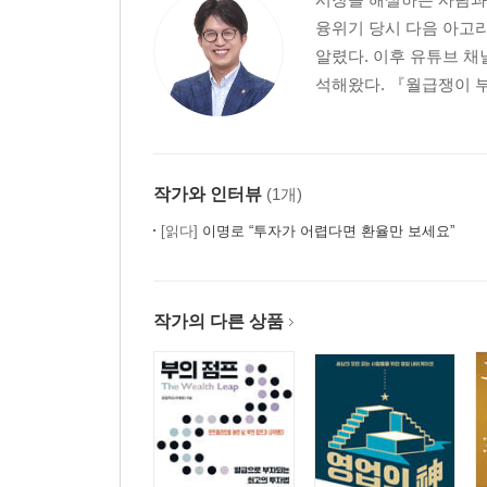
01 돈에 대한 태도가 단호하고 깔끔합니다
융위기 당시 다음 아고
부모님께 빌린 돈을 꼬박꼬박 이자까지 갚은 선숙 
알렸다. 이후 유튜브 채
02 자신의 직업과 일에 더 투자해야 합니다
석해왔다. 『월급쟁이 부자들
재테크를 넘어 진짜부자가 된 비결
03 문제가 생기면 근본적인 해결책을 찾습니다
월수입 200만원, 성준 씨 부부는 어떻게 건물주가
04 가족이 가장 큰 자산입니다
작가와 인터뷰
(1개)
유 사장님을 일으킨 아내의 한마디 | 나를 울게 한 
[읽다]
이명로 “투자가 어렵다면 환율만 보세요”
7장 월급쟁이 부자들의 조언
01 20대가 반드시 가져야 할 부자습관
무조건 5만원 더 저축하는 습관 | 작지만 큰 재태크 
작가의 다른 상품
02 30대가 반드시 가져야 할 부자습관
돈을 빌려주지 않는 습관 | 상의하는 습관 | 투자할
03 40대가 반드시 가져야 할 부자습관
개인기보다는 매니징 능력을 키우는 습관 | 인품을 경
04 여유를 만드는 방법
여유는 언제쯤 생기게 될까요 | 지지 않는 펀드투자