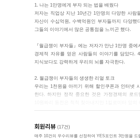
1. 나는 1만명에게 부자 되는 법을 배웠다
흔히 월급쟁이 부자들은 가계부를 꼼꼼히 쓸 것이라
저자는 직업상 지난 10년간 1만명의 다양한 사람들
각보다 많지 않습니다. 우리는 1천원을 아끼기 위해
자산이 수십억원, 수백억원인 부자들까지 다양했다
테크에 발을 디뎠다고 뿌듯해 합니다. 물론 1천원
그들의 이야기에서 많은 공통점을 느끼곤 했다.
드맵을 잘못 그려 오히려 수백, 수천만원이 틈새로 
『월급쟁이 부자들』에는 저자가 만난 1만명 중에서 
40대 월급쟁이 부자들의 시원한 해결책
경제적 자유를 얻은 사람들의 이야기를 담았다. 
그동안 우리 사회에서는 통장관리, 주식투자, 부동산
지식보다도 강력하게 우리의 뇌를 자극한다.
서 마주치는 정말 중요한 가정경제 이야기에 대해서 
중요하지만 민감하고 어려운 이야기이기에 외면해 
2. 월급쟁이 부자들의 생생한 리얼 토크
좌우하는데도 말이죠. 그래서 저는 바로 이런 가정의
우리는 1천원을 아끼기 위해 할인쿠폰과 인터넷 사
이 책은 시작부터 다른 월급쟁이 부자들의 통장관리법
한다. 하지만 정작 중요한 것은 가정경제의 로드
관리, 부모님의 용돈 문제, 은서 씨의 7천만원 사교
10원짜리 동전은 척척 찾아내지만 1킬로미터 앞의
「머리말」 중에서
월급쟁이로 40대에 경제적 자유를 얻은 사람들의 
여유를 만드는 방법 중 하나
회원리뷰
나의 상황과 오버랩되며 진짜 중요한 경제적 판단의
(17건)
모든 문제를 기성세대의 지난날과 비교하는 것은 무
매주 10건의 우수리뷰를 선정하여 YES포인트 3만원을 드
제는 얼마 되지 않는 돈을 모으고 굴리려면 과학적