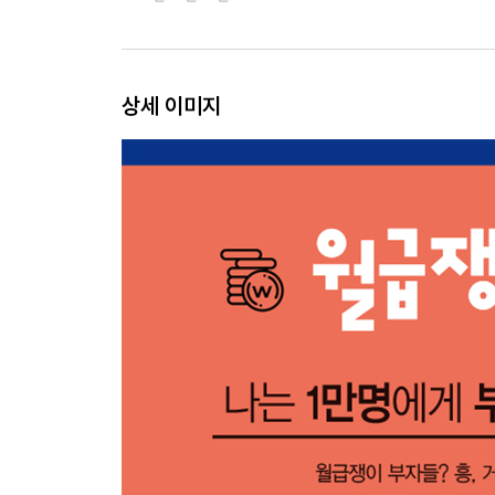
저축률을 높이는 단계적 통장 활용법 | 적금통장, 
03 은행 적금 이자는 왜 항상 생각보다 적을까요?
적금 이자의 비밀 | 복리의 비밀
04 재테크 기초체력, 이렇게 키워요
상세 이미지
입사 3년 세영 씨가 5,000만원 모은 비결 | 적금통
05 이름표를 붙여, 내 통장에!
25세 초등교사의 특별한 통장 이름
06 금리, 수익률보다 중요한 게 있어요
살아보니 토끼보다 꾸준한 거북이가 빠릅니다
07 적금/예금/보험 안 깨는 법
나영 씨의 적금통장 쪼개기 | 나영 씨의 예금통장 쪼
3장 가정경제, 월급쟁이 부자들과 터놓고 이야기합
01 연봉 7000만원 홍준 씨, 마이너스 통장이 왜 
정말 저축보다 빚 갚는 게 먼저일까요 | 목표 하나
병렬적으로 모아야 합니다
02 부부 수입 각자 관리 VS 공동관리, 뭐가 더 좋을
남편 통장 지출 따로, 내 통장 지출 따로 | 남편(