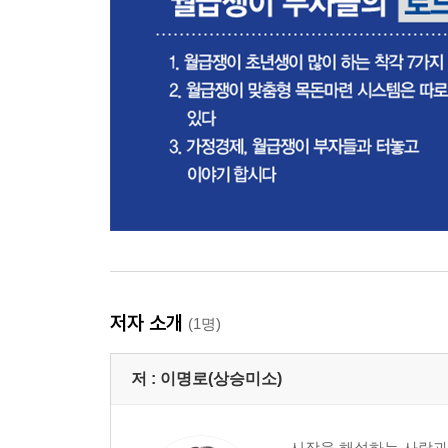
재테크 비법은 멀리 있지 않습니다 | 경제지표는 
03 월급쟁이 부자 옆에는 항상 부자 멘토가 있습니
재영 씨의 경제 나침반1?제조업체 사장 | 재영 씨의
가장 뛰어난 직업군은?
04 은행이 우리에게 가르쳐주지 않는 것들 191
은행 VIP 룸에 들어가는 것을 좋아하지 마세요
05 월급쟁이 부자는 금융회사 상대법부터 다릅니다
고금리 적금/예금 찾는 법 | 예금금리 협상으로 150
종훈 씨가 은행이나 증권사에서 자주 하는 말
06 보험공부는 꼭 해야 합니다
종신보험, 정기보험이란 | 보험료를 절약하는 ‘실손
| 운전자보험은 가입하는 게 좋을까요 | 보험 리모
저자 소개
07 월급쟁이 부자들의 분산투자는 시작부터 다릅
(1명)
재테크도 두 줄로 세워야 합니다 | 계란을 한 바구
분산투자입니다 | 금융자산 10억원, 재춘 씨는 어
저 :
이명로(상승미소)
6장 내가 만난 월급쟁이 부자들의 공통점
시장을 해설하는 사람과 