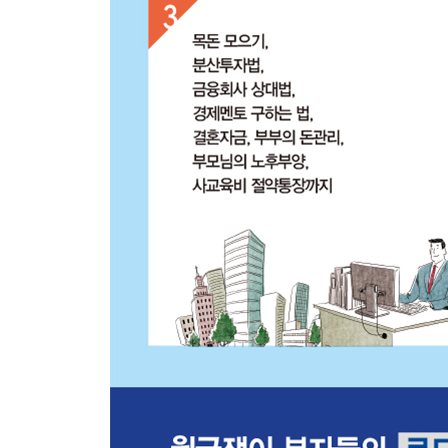
투자 성공 확률에 대한 착각 | 왜 기존의 재테크 방
사람이 성공한다 | 3세대 재테크?큰 판세가 바뀌는 
04 나는 투자에 실패하지 않을 것이라는 착각
투자에 관한 한 자신을 믿지 마세요 | 권 사장님이 ‘
05 은퇴 준비는 여유 있어야 가능하다는 착각
인생은 3-3-3입니다 | 적은 돈은 정말 노후에 도움
06 급한 것이 곧 중요한 것이라는 착각
문제의 핵심을 외면하지 않고 다시 일어선 김 대리 |
07 혼자 일해도 될 것이라는 착각
부부 상담을 하면서 가끔 하는 말
08 창업하면 잘될 것이라는 착각
혹시 괜찮은 사업 아이템 있나요 | ‘무엇을’보다 어떻
5장 월급쟁이 부자는 큰 그림에 강합니다
01 언제 펑펑 울어보셨습니까?
1993년 여름, 전 엉엉 울었습니다 | 지금 힘든가요
02 선숙 씨는 어떻게 오피스텔의 고점을 맞추었을