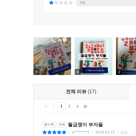
0%
5
4
2
전체 리뷰
(17)
1
2
월급쟁이 부자들
종이책
구매
s*********7
2019-03-15
신고
|
|
|