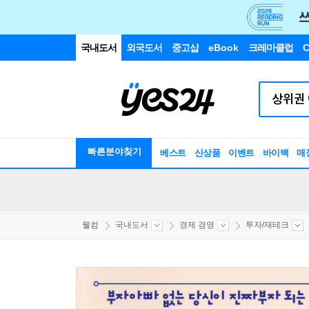
국내도서
외국도서
중고샵
eBook
크레마클럽
C
빠른분야찾기
베스트
신상품
이벤트
바이백
매
웰컴
국내도서
경제 경영
투자/재테크