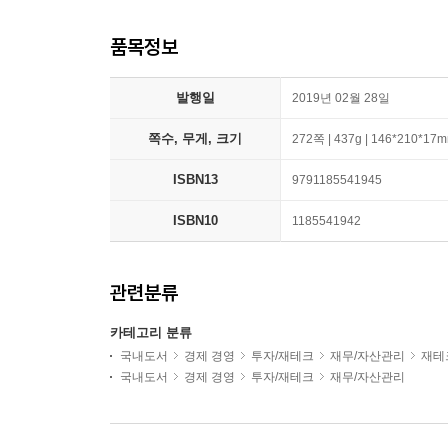
품목정보
발행일
2019년 02월 28일
쪽수, 무게, 크기
272쪽 | 437g | 146*210*17
ISBN13
9791185541945
ISBN10
1185541942
관련분류
카테고리 분류
국내도서
경제 경영
투자/재테크
재무/자산관리
재테
국내도서
경제 경영
투자/재테크
재무/자산관리