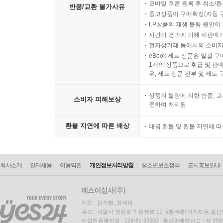
모바일 쿠폰 등록 후 취소/환
반품/교환 불가사유
중고상품이 구매확정(자동 
LP상품의 재생 불량 원인이 기
시간의 경과에 의해 재판매가
전자상거래 등에서의 소비자
eBook 세트 상품은 일괄 
1개의 상품으로 취급 및 판매
우, 세트 상품 전부 및 세트
상품의 불량에 의한 반품, 교
소비자 피해보상
준하여 처리됨
환불 지연에 따른 배상
대금 환불 및 환불 지연에 
회사소개
인재채용
이용약관
개인정보처리방침
청소년보호정책
도서홍보안내
대표 : 김석환, 최세라
주소 : 서울시 영등포구 은행로 11, 5층~6층(여의도동,일신
사업자등록번호 : 229-81-37000 통신판매업신고 : 제 200