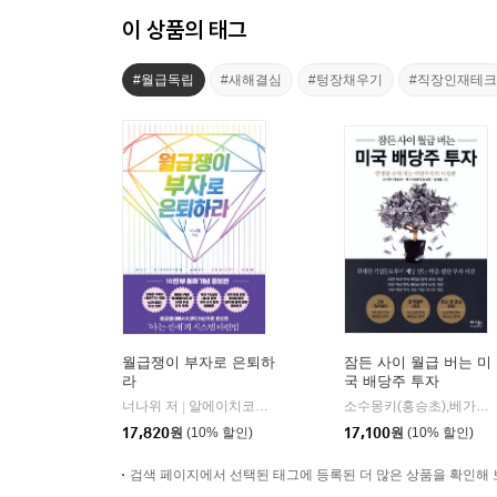
이 상품의 태그
#월급독립
#새해결심
#텅장채우기
#직장인재테크
월급쟁이 부자로 은퇴하
잠든 사이 월급 버는 미
라
국 배당주 투자
너나위 저
알에이치코리아(RHK)
소수몽키(홍승초),베가스풍류객,윤재홍 공저
|
17,820
원
(10% 할인)
17,100
원
(10% 할인)
검색 페이지에서 선택된 태그에 등록된 더 많은 상품을 확인해 