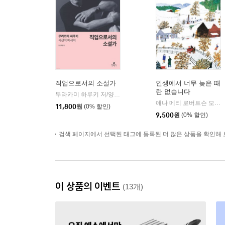
직업으로서의 소설가
인생에서 너무 늦은 때
란 없습니다
무라카미 하루키 저/양윤옥 역
현대문학
|
애나 메리 로버트슨 모지스 저/류승경 역
11,800
원
(0% 할인)
9,500
원
(0% 할인)
검색 페이지에서 선택된 태그에 등록된 더 많은 상품을 확인해 
이 상품의 이벤트
(13개)