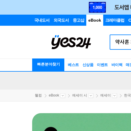
국내도서
외국도서
중고샵
eBook
크레마클럽
C
빠른분야찾기
베스트
신상품
이벤트
바이백
매
웰컴
eBook
에세이 시
에세이
한국