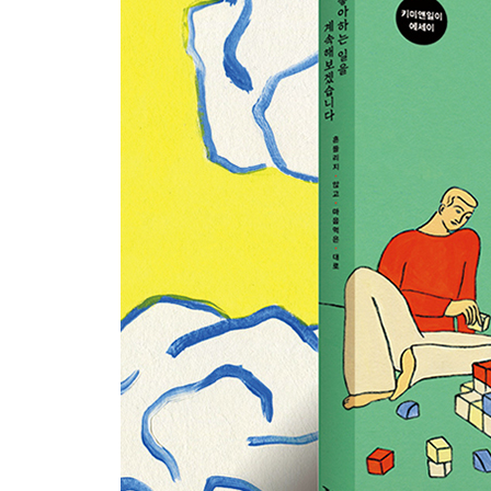
가을타기 좋은 날
그리운 남해
소파베드
캠핑 대신, 야외 테이블
주변 정리
가고 싶다, 여행
남해의 아이러니
단 하나의 프리미엄이라는 상술
5장
충전의 시간
사랑할 수 있을까, 아파트
상상을 현실로 만든다는 것
청개구리 심보
기우
나는 미역이 싫다
돈. 돈. 돈
한때는 신세대