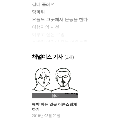
길티 플레져
당파워
오늘도 그곳에서 운동을 한다
여행자의 시선
이루고 싶은 로망
소박한 아침이 주는 여유로움
채널예스 기사
2장
(1개)
되는대로 살아도 괜찮아
눈을 감으니, 비로소 들리는 것들
좋아하는 일이 직업이 된다면
포장하는 마음
보통의 어른
읽다
심플한 디자인을 좋아하세요?
해야 하는 일을 어른스럽게
하기
I hate PET
2019년 03월 21일
부전시장
따뜻한 냉커피