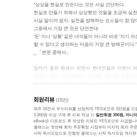
“상상을 현실로 만든다는 것은 사실 간단하다.
현실로 만들기 위해서 상상했던 것들을 조금씩 실천
사실 말이야 쉽지. 실천을 방해하는 요소들이 참 많
그중에서 가장 큰 것은 단언컨대
‘돈’ 이나 ‘상황’ 같은 녀석들이 아니라 바로 ‘자기 자
할 수 없다고 생각하는 마음이 가장 큰 방해꾼이다.”
_ 「본문 중에서」
일하기 좋은 환경이 되면서 현대인들은 더욱더 바
못하고 산다. 도시에서는 ‘가만히’ 있으면 뒤처
좋아하는 공간에서 좋아하는 일을 하며 하루하루 살
거야’라며 코웃음을 칠 테지만, 과연 그럴까? 작가
회원리뷰
(19건)
“지원금이나 대출 제도를 잘 활용할 뿐 돈이 많아서
매주 10건의 우수리뷰를 선정하여 YES포인트 3만원을 드
3,000원 이상 구매 후 리뷰 작성 시
일반회원 300원, 마니아
않는다는 거예요. 이걸 해야겠다고 마음먹으면 실현시
eBook은 다운로드 후 작성한 리뷰만 YES포인트 지급됩니
클래스는 첫번째 회차 주문확정 시점부터 마지막 회차 주문
작가는 시골에서의 생활이 도시에서의 생활보다 한
사락 독서모임으로 진행된 클래스는 사락 독서모임 게시판