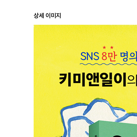
꼰대와 오지랖
상세 이미지
3장
스몰웨딩
오늘도 보통의 하루가 지나가
좋아하는 것엔 ‘이유’가 없다
부부 여러분, 잘 싸워봅시다
희은투어 1
희은투어 2
희은투어 3
치톤피드
우리는 미안하다
괜찮아, 사랑이야
4장
최연소 이장이 되겠다는 꿈
봄과 파초