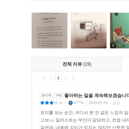
좋은 것을 온전히 누릴 수 있는 공간(4장), 남에
삶이 되기에 지금 누구를 만나고, 무슨 일을 하며,
키미앤일이의 글과 50여 컷의 그림이 담긴 『좋
하루하루를 견뎌내듯 살아내느라 가장 중요한 걸 그
보내는 것이라는 사실을 자연스레 깨닫는다. 작가는
하자고 말하는 것처럼, 할아버지, 할머니가 되
3
순간순간을 소중하고 감사하며 살고 싶은 모든 독자
전체 리뷰
(19)
1
좋아하는 일을 계속해보겠습니
종이책
구매
n****u
2019-07-29
신고
|
|
|
표지를 보는 순간, 어디서 본 것 같은 느낌의
고보니, 일러스트는 부인이 담당하고, 컨셉 내
같은데, 내용에 깊이가 있지는 않지만 산뜻한 