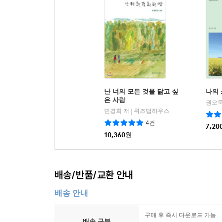
난 너의 모든 것을 닮고 싶
나의
은 사람
권오욱
민경희 저
위즈덤하우스
|
4건
7,20
10,360
원
배송/반품/교환 안내
배송 안내
구매 후 즉시 다운로드 가능
배송 구분