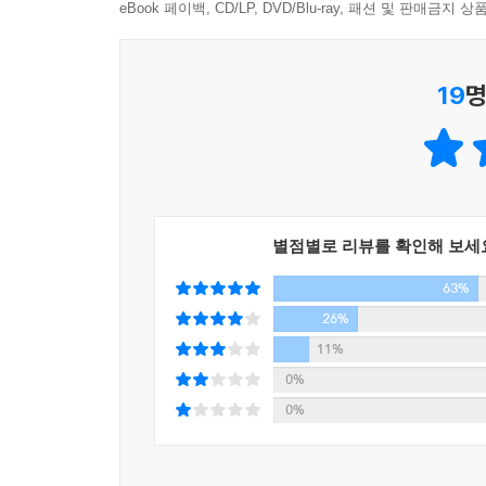
눈과 귀를 자극 하는 것들이 많이 없어지면서 온전
eBook 페이백, CD/LP, DVD/Blu-ray, 패션 및 판매금
수 있다는 것이다. 틀에 짜인 생각만 하는 사람은
만들어 가는 부부 작가의 일상을 통해 독자는 자신이 
19
명
할아버지, 할머니가 되어도
좋아하는 일을 계속할 수 있기를.
되는대로 살아도 괜찮아
좋아하는 일이 직업이 된다면
별점별로 리뷰를 확인해 보세
최연소 이장이 되겠다는 꿈
63%
상상을 현실로 만든다는 것
언제나 떠날 준비를 한다
26%
오늘도 보통의 하루가 지나가
11%
이루고 싶은 로망
0%
완벽한 사람이 아니라 잘 맞는 사람을 만날 것
0%
책은 좋아하는 일을 계속하기 위해 꼭 해내야 하는 일