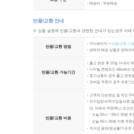
배송비 : 무료배송
반품/교환 안내
※ 상품 설명에 반품/교환과 관련한 안내가 있는경우 아래 
마이페이지 >
반품/교환 신청
반품/교환 방법
판매자 배송 상품은 판매자와
출고 완료 후 10일 이내의 
디지털 콘텐츠인 eBook의 
반품/교환 가능기간
중고상품의 경우 출고 완료일
모바일 쿠폰의 경우 유효기간(
고객의 단순변심 및 착오구
직수입양서/직수입일서중 일
단, 아래의 주문/취소 조건인
오늘 00시 ~ 06시 30분 
반품/교환 비용
오늘 06시 30분 이후 주문
직수입 음반/영상물/기프트 