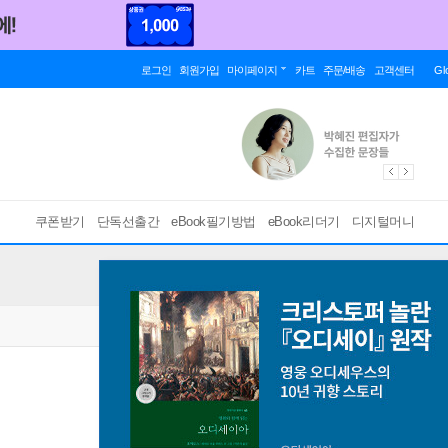
로그인
회원가입
마이페이지
카트
주문/배송
고객센터
Gl
쿠폰받기
단독선출간
eBook필기방법
eBook리더기
디지털머니