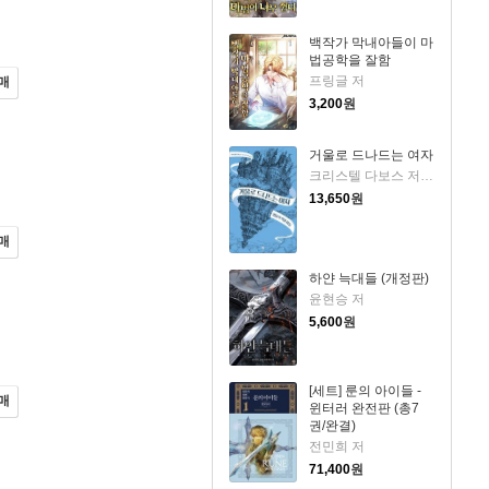
백작가 막내아들이 마
법공학을 잘함
프링글 저
매
3,200
원
거울로 드나드는 여자
크리스텔 다보스 저/이진희 역
13,650
원
매
하얀 늑대들 (개정판)
윤현승 저
5,600
원
[세트] 룬의 아이들 -
매
윈터러 완전판 (총7
권/완결)
전민희 저
71,400
원