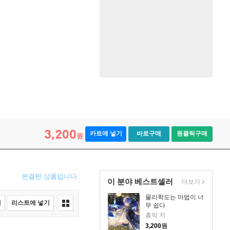
3,200
카트에 넣기
바로구매
원클릭구매
원
완결된 상품입니다.
이 분야 베스트셀러
더보기
물리학도는 마법이 너
매
리스트에 넣기
무 쉽다
흠박 저
3,200
원