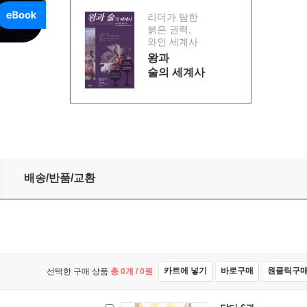
리더가 탐한
붉은 권력,
와인 세계사
왕과
술의 세계사
배송/반품/교환
카트에 넣기
바로구매
원클릭구
선택한 구매 상품
총
0
개 /
0
원