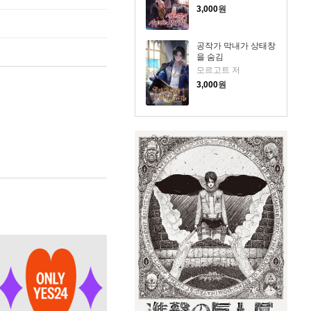
3,000
원
공작가 막내가 상태창
을 숨김
모르고트 저
3,000
원