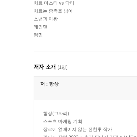
치료 마스터 vs 닥터
치료는 종족을 넘어
소년과 마왕
레인맨
평민
저자 소개
(1명)
저 :
항상
항상(그자리)
스포츠 마케팅 기획
장르에 얽매이지 않는 전천후 작가