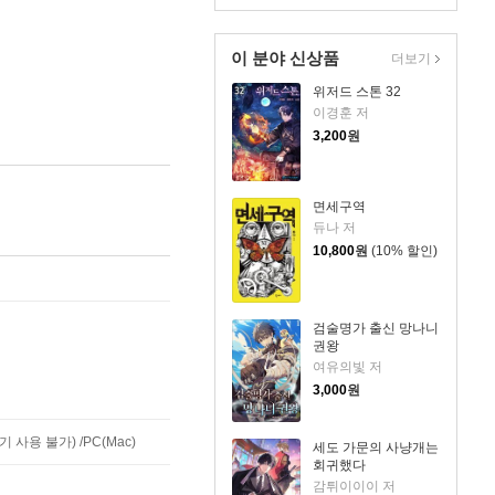
이 분야 신상품
더보기
위저드 스톤 32
이경훈 저
3,200
원
면세구역
듀나 저
10,800
원
(10% 할인)
검술명가 출신 망나니
권왕
여유의빛 저
3,000
원
사용 불가) /PC(Mac)
세도 가문의 사냥개는
회귀했다
감튀이이이 저