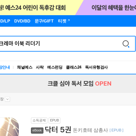
D/LP
DVD/BD
문구
/GIFT
티켓
장안내
채널예스
사락
예스펀딩
클래스24
독서유형검사
RBTI Lab
독서유형검사
크클 심야 독서 모임
OPEN
장
소득공제
EPUB
닥터 5권
돈키호테 삼총사
[ EPUB ]
eBook