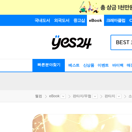
국내도서
외국도서
중고샵
eBook
크레마클럽
C
빠른분야찾기
베스트
신상품
이벤트
바이백
매
웰컴
eBook
판타지/무협
판타지
소