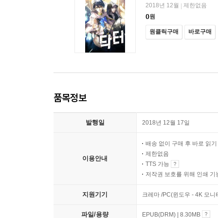
2018년 12월
제한없음
|
0
원
원클릭구매
바로구매
품목정보
발행일
2018년 12월 17일
배송 없이 구매 후 바로 읽
제한없음
이용안내
TTS 가능
저작권 보호를 위해 인쇄 기
지원기기
크레마 /PC(윈도우 - 4K 모
파일/용량
EPUB(DRM) | 8.30MB