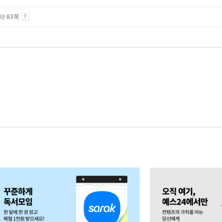
 약 83쪽