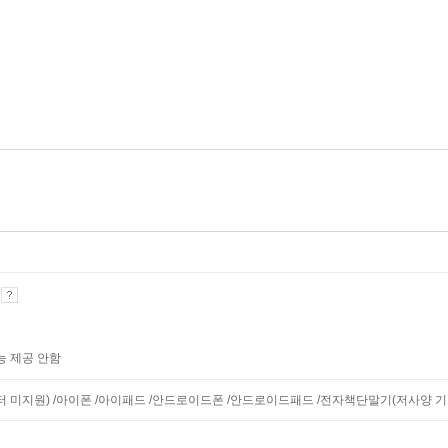
기
능 제공 안함
니터 미지원) /아이폰 /아이패드 /안드로이드폰 /안드로이드패드 /전자책단말기(저사양 기기 