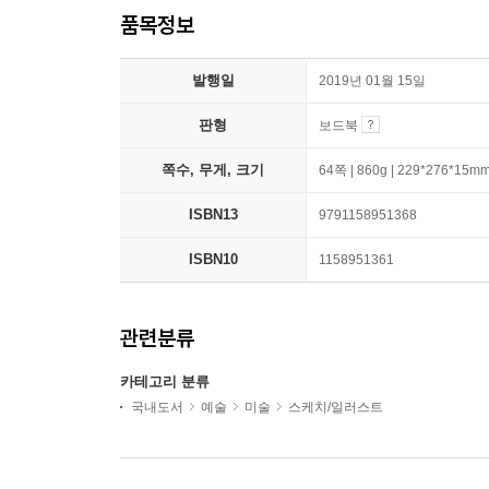
품목정보
발행일
2019년 01월 15일
판형
보드북
쪽수, 무게, 크기
64쪽 | 860g | 229*276*15m
ISBN13
9791158951368
ISBN10
1158951361
관련분류
카테고리 분류
국내도서
예술
미술
스케치/일러스트