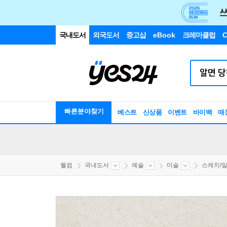
국내도서
외국도서
중고샵
eBook
크레마클럽
C
빠른분야찾기
베스트
신상품
이벤트
바이백
매
웰컴
국내도서
예술
미술
스케치/