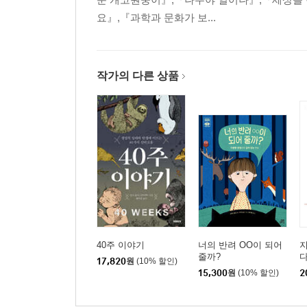
요』,『과학과 문화가 보...
작가의 다른 상품
40주 이야기
너의 반려 OO이 되어
지
줄까?
17,820
원
(10% 할인)
15,300
원
(10% 할인)
2