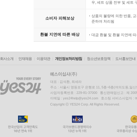
우, 세트 상품 전부 및 세트
상품의 불량에 의한 반품, 교
소비자 피해보상
준하여 처리됨
환불 지연에 따른 배상
대금 환불 및 환불 지연에 
회사소개
인재채용
이용약관
개인정보처리방침
청소년보호정책
도서홍보안내
대표 : 김석환, 최세라
주소 : 서울시 영등포구 은행로 11, 5층~6층(여의도동,일신
사업자등록번호 : 229-81-37000 통신판매업신고 : 제 200
이메일 : yes24help@yes24.com 호스팅 서비스사업자 :
Copyright ⓒ YES24 Corp. All Rights Reserved.