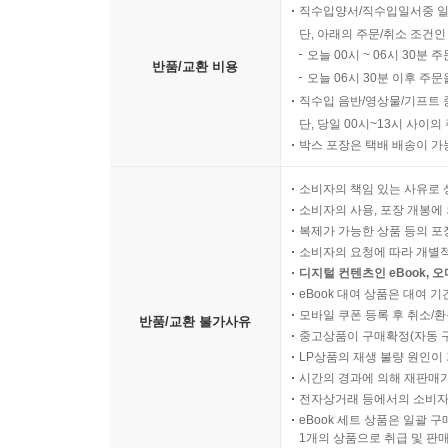
직수입양서/직수입일서중 일
단, 아래의 주문/취소 조건인
오늘 00시 ~ 06시 30분 
반품/교환 비용
오늘 06시 30분 이후 주문
직수입 음반/영상물/기프트 
단, 당일 00시~13시 사이
박스 포장은 택배 배송이 가
소비자의 책임 있는 사유로 
소비자의 사용, 포장 개봉에 
복제가 가능한 상품 등의 포장을 
소비자의 요청에 따라 개별
디지털 컨텐츠인 eBook, 
eBook 대여 상품은 대여 기
모바일 쿠폰 등록 후 취소/환
반품/교환 불가사유
중고상품이 구매확정(자동 
LP상품의 재생 불량 원인이 기
시간의 경과에 의해 재판매가
전자상거래 등에서의 소비자
eBook 세트 상품은 일괄 
1개의 상품으로 취급 및 판매