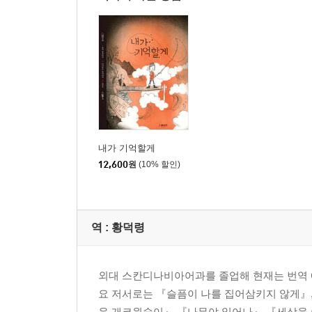
내가 기억할게
12,600
원
(10% 할인)
역 :
황덕령
외대 스칸디나비아어과를 졸업해 현재는 번역 
요 저서로는 『슬픔이 나를 집어삼키지 않게』
운 개코원숭이』,『나무야 일어나』,『세상을 이루는 