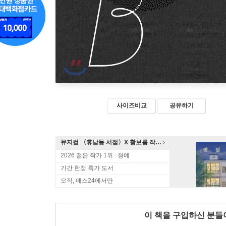
사이즈비교
공유하기
뮤지컬 〈휴남동 서점〉X 황보름 작가 북토크
2026 젊은 작가 1위 : 청예
기간 한정 특가 도서
오직, 예스24에서만
이 책을 구입하신 분