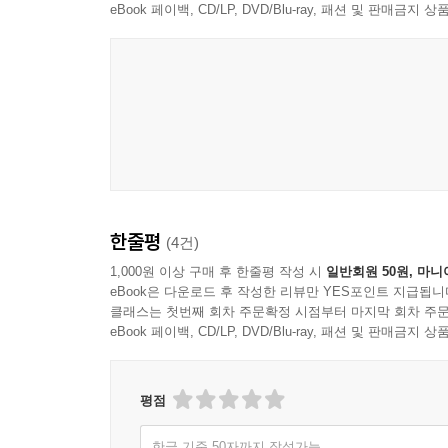
eBook 페이백, CD/LP, DVD/Blu-ray, 패션 및 판매금
제목이 암시하듯, 불확실하고 불충분한 ‘보기’와 
『동반자』에서와는 달리, 『잘 못 보이고 잘 못 말해
그녀 주위에서 보이는 모든 움직임들을 집요하게 쫓는
글쓰기의 기본일 수 있는 이 두 질문에 대해, 이 글
것이다.
『최악을 향하여』
한줄평
(4건)
글쓰기의 실패를 전제로 하고서 그 과정 자체를 점
남는다. 글을 쓰고 고치고 다시 쓰는 과정만으로
1,000원 이상 구매 후 한줄평 작성 시
일반회원 50원, 마니
eBook은 다운로드 후 작성한 리뷰만 YES포인트 지급됩니
말하기는 (“잘 못”을 넘어) “잘못” 말해지고, 이
클래스는 첫번째 회차 주문확정 시점부터 마지막 회차 주문
불충분하더라도 보거나 말하려고 애쓰던 때가 있었다면
eBook 페이백, CD/LP, DVD/Blu-ray, 패션 및 판매금
그리하여 베케트는 이러한 실패 자체를, 오직 그것만
실패 앞에서, 베케트는 오히려 글쓰기를 해부해서 
때까지. 말들을 정말로 떠나게 될 때까지. 그때까지
평점
향해 가기. 더 나빠지기를 기다리며, 다시 실패한다.
한글 기준 50자까지 작성가능