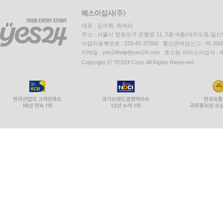
대표 : 김석환, 최세라
주소 : 서울시 영등포구 은행로 11, 5층~6층(여의도동,일신
사업자등록번호 : 229-81-37000 통신판매업신고 : 제 200
이메일 : yes24help@yes24.com 호스팅 서비스사업자 :
Copyright ⓒ YES24 Corp. All Rights Reserved.