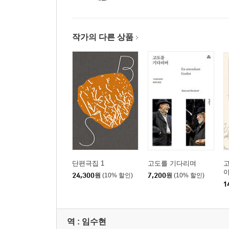
작가의 다른 상품
단편극집 1
고도를 기다리며
24,300
원
(10% 할인)
7,200
원
(10% 할인)
의
1
역 :
임수현