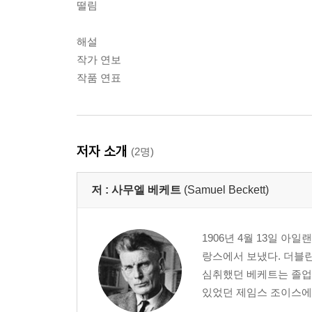
떨림
해설
작가 연보
작품 연표
저자 소개
(2명)
저 :
사무엘 베케트
(Samuel Beckett)
1906년 4월 13일 
랑스에서 보냈다. 더블
심취했던 베케트는 졸업 
있었던 제임스 조이스에게