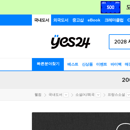
국내도서
외국도서
중고샵
eBook
크레마클럽
C
빠른분야찾기
베스트
신상품
이벤트
바이백
매
20
웰컴
국내도서
소설/시/희곡
프랑스소설