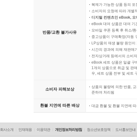
복제가 가능한 상품 등의 포장을 
소비자의 요청에 따라 개별
디지털 컨텐츠인 eBook, 
eBook 대여 상품은 대여 기
모바일 쿠폰 등록 후 취소/환
반품/교환 불가사유
중고상품이 구매확정(자동 
LP상품의 재생 불량 원인이 기
시간의 경과에 의해 재판매가
전자상거래 등에서의 소비자
eBook 세트 상품은 일괄 
1개의 상품으로 취급 및 판매
우, 세트 상품 전부 및 세트
상품의 불량에 의한 반품, 교
소비자 피해보상
준하여 처리됨
환불 지연에 따른 배상
대금 환불 및 환불 지연에 
회사소개
인재채용
이용약관
개인정보처리방침
청소년보호정책
도서홍보안내