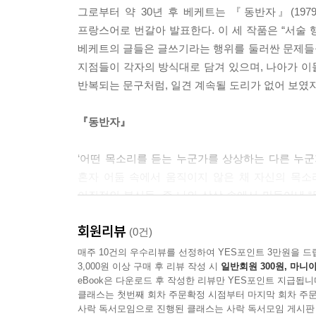
는. 더 적어질 도리가 없는. 더 나빠질 도리가 없는. 
그로부터 약 30년 후 베케트는 『동반자』(1979
프랑스어로 번갈아 발표한다. 이 세 작품은 “서술 행
그의 소위 정신에서는 일종의 소음 같은 것이 요란
베케트의 글들은 글쓰기라는 행위를 둘러싼 문제들
고 오 끝나버린다. 어떻게든지 어디서든지. 시간과 
지점들이 각자의 방식대로 담겨 있으며, 나아가 
반복되는 문구처럼, 일견 계속될 도리가 없어 보였지만,
--- p.106
『동반자』
‘어떤 목소리를 듣는 누군가를 상상하는 다른 누군가’의
혼자 어둠 속에서 움직이지 않은 채 자신의 목소리를
이질적인 분신들, 즉 나의 상상 속에서 만들어낸 
존재들을 만들어낸다. “상상하는 자가 상상된 자를 
회원리뷰
글쓰기를 통해 “동반자”를 불러내기. 베케트의 이전 
(0건)
과정의 기록이라면, 『동반자』는 “나”의 부재로
매주 10건의 우수리뷰를 선정하여 YES포인트 3만원을 드
3,000원 이상 구매 후 리뷰 작성 시
일반회원 300원, 마니아
글들의 시작이기도 하다.
eBook은 다운로드 후 작성한 리뷰만 YES포인트 지급됩니
클래스는 첫번째 회차 주문확정 시점부터 마지막 회차 주문
『잘 못 보이고 잘 못 말해진』
사락 독서모임으로 진행된 클래스는 사락 독서모임 게시판