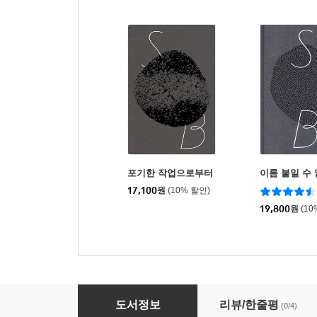
포기한 작업으로부터
이름 붙일 수 
17,100
원
(10% 할인)
19,800
원
(10
동반자 / 잘 못 보이고 잘 못 말해진 / 최악을 향하
도서정보
리뷰/한줄평
(0/4)