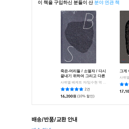
이 책을 구입하신 분들이 산
분야 연관 책
죽은-머리들 / 소멸자 / 다시
그게 
끝내기 위하여 그리고 다른
사뮈엘
실패작들
사뮈엘 베케트 저/임수현 역
워크룸프레스
|
2건
17,1
16,200
원
(10% 할인)
배송/반품/교환 안내