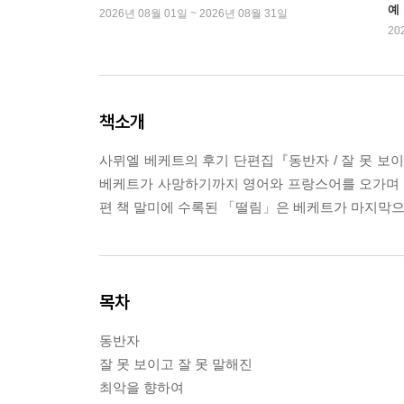
예
2026년 08월 01일 ~ 2026년 08월 31일
20
책소개
사뮈엘 베케트의 후기 단편집『동반자 / 잘 못 보이고
베케트가 사망하기까지 영어와 프랑스어를 오가며 쓰고
편 책 말미에 수록된 「떨림」은 베케트가 마지막으
목차
동반자
잘 못 보이고 잘 못 말해진
최악을 향하여