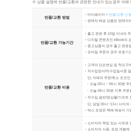
※ 상품 설명에 반품/교환과 관련한 안내가 있는경우 아래 
마이페이지 >
반품/교환 신청
반품/교환 방법
판매자 배송 상품은 판매자와
출고 완료 후 10일 이내의 
디지털 콘텐츠인 eBook의 
반품/교환 가능기간
중고상품의 경우 출고 완료일
모바일 쿠폰의 경우 유효기간(
고객의 단순변심 및 착오구
직수입양서/직수입일서중 일
단, 아래의 주문/취소 조건인
오늘 00시 ~ 06시 30분 
반품/교환 비용
오늘 06시 30분 이후 주문
직수입 음반/영상물/기프트 
단, 당일 00시~13시 사이
박스 포장은 택배 배송이 가
소비자의 책임 있는 사유로 
소비자의 사용, 포장 개봉에 