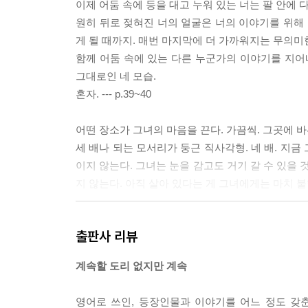
이제 어둠 속에 등을 대고 누워 있는 너는 팔 안에 
원히 뒤로 젖혀진 너의 얼굴은 너의 이야기를 위해 
게 될 때까지. 매번 마지막에 더 가까워지는 무의미한
함께 어둠 속에 있는 다른 누군가의 이야기를 지어
그대로인 네 모습.
혼자. --- p.39~40
어떤 장소가 그녀의 마음을 끈다. 가끔씩. 그곳에 바
세 배나 되는 모서리가 둥근 직사각형. 네 배. 지금
이지 않는다. 그녀는 눈을 감고도 거기 갈 수 있을 
지 않는다. 아직 살아 있다는 게 그녀에게는 마치 불행이
계속. 계속이라고 말하기. 계속이라고 말해지기. 어떻
출판사 리뷰
말해지기. 잘못 말해지기. 이제부터 말하기는 잘못 말해지
계속할 도리 없지만 계속
이제 그만. 갑자기 그만. 갑자기 아득해진다. 아무 
대로 흐릿한 빛 속에서. 드넓은 거리를 두고 떨어진
영어로 쓰인, 등장인물과 이야기를 어느 정도 갖춘