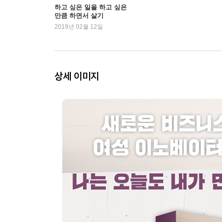
하고 싶은 일을 하고 싶은
만큼 하면서 살기
05
2019년 02월 12일
연현주 / 생활연구소 대표
‘그림자 노동’의 그림자를 걷어내고
가사 노동의 가치를 재정립하다
상세 이미지
06
이민경 / 봄알람 공동대표
페미니즘의 봄을 알리며
행동하고 기록하는 여성들의 공동체
07
조소담 / 닷페이스 대표
새로운 상식을 묻는
밀레니얼들의 미디어 커뮤니티
08