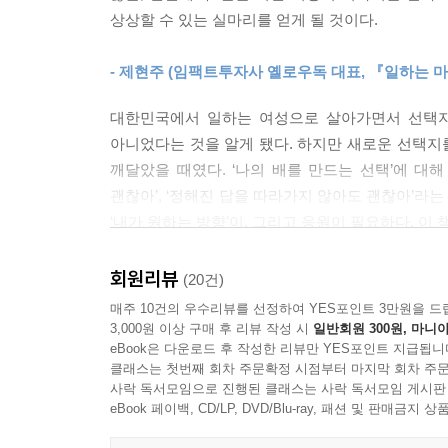
기록해야겠다고 결심한 이유이기도 하다.” (_프롤로
“내가 에누마에서 만든 교육용 애플리케이션이 세계 
상상할 수 있는 실마리를 얻게 될 것이다.
은 우리 팀에 대한 이야기이다. 내가 세계 최고라는
고 생각한다. 그런 이야기를 들을 가치가 있는 사람들은
- 제현주 (임팩트투자사 옐로우독 대표, 『일하는 마
새로운 일터의 형식과 일하는 방식을 고민하는 ‘프로
자신의 일터를 스스로 만든 여성들을 만나다
--- 「이수인 ‘에누마’ 대표」 중에서
대한민국에서 일하는 여성으로 살아가면서 선택지
아니었다는 것을 알게 됐다. 하지만 새로운 선택지를
『나는 오늘도 내가 만든 일터에 출근합니다』의
깨달았을 때였다. ‘나의 배를 만드는 선택’에 대해
파트타이머라고 부를 수 없는 고용의 형태를 처음으
괜찮아’, ‘정해진 답을 따라가지 않아도 괜찮아’라는
부른다. N잡러는 2개 이상의 복수를 뜻하는 ‘N’과 
‘내가 원하는 방향’이, 그리고 응원이 필요하다. 
사람’이라는 뜻이다. 홍진아 작가는 사회생활을 시
- 엄윤미 (벤처기부펀드 C프로그램 대표)
할까?’라는 질문에 대한 답을 찾기 위해 자신의 일
회원리뷰
(20건)
실험’이었다. 이를 통해 한 개인이 자신의 일에
매주 10건의 우수리뷰를 선정하여 YES포인트 3만원을 드
사회에 제시하며 많은 주목을 받았다.
3,000원 이상 구매 후 리뷰 작성 시
일반회원 300원, 마니아
eBook은 다운로드 후 작성한 리뷰만 YES포인트 지급됩니
『나는 오늘도 내가 만든 일터에 출근합니다』는 
클래스는 첫번째 회차 주문확정 시점부터 마지막 회차 주문
사락 독서모임으로 진행된 클래스는 사락 독서모임 게시판
없던 판을 만들어 나가는 여성들을 만나 그들의 지난
eBook 페이백, CD/LP, DVD/Blu-ray, 패션 및 판매금
하고, 또 그 일을 통해 다른 사람들에게 좋은 영향
하는 희망이 생겼다”고 이야기한다. 실제로 저자