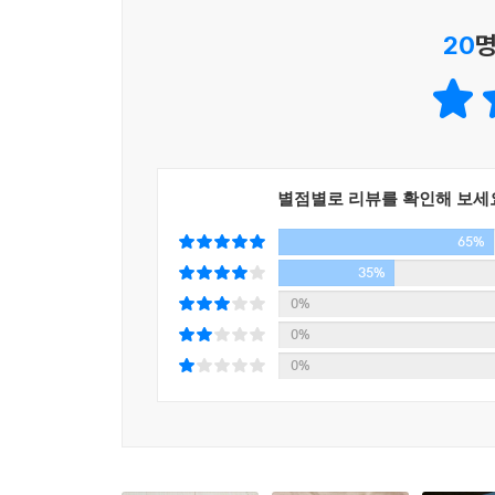
시작하며, 자신만의 일터를 스스로 만들어낸 또 한
20
명
만나 일의 지속가능성을 함께 고민하고 더 대담한 
우리에겐 더 많은 ‘괜찮아’가
더 다양한 ‘내가 원하는 방향’이 필요하다
별점별로 리뷰를 확인해 보세
책 속에는 자신이 가장 잘 할 수 있는 방법으로 ‘나
65%
상사의 성희롱 문제를 제기하며 회사를 상대로 4년
35%
수식이 익숙한 ‘이은의 법률사무소’의 대표 변호사
0%
이름을 내건 법률사무소를 열게 된 이유, 여성을 위한
0%
0%
‘스쿨오브무브먼트’의 최하란 공동대표는 잘 나가
비롯해 위험 상황에서 여성이 자신을 효과적으로 방
판매하며 일회용 생리대 중심의 월경용품 시장에서
더 많은 선택지가 필요한 이유와 여성이 자신의 몸