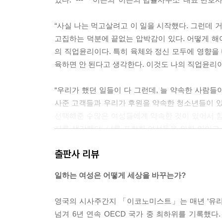
“사실 나는 먹고살려고 이 일을 시작했다. 그런데
고집하는 덕분에 끝없는 압박감이 있다. 어떻게 해
의 직업윤리이다. 특히 육체와 정신 모두에 영향을 
육하면 안 된다고 생각한다. 이것도 나의 직업윤리이
“우리가 했던 일들이 다 그런데, 늘 약속한 사람들
사준 고객들과 우리가 후원을 약속한 청소년들이 있
선택해준 수많은 여성들에게 약속한 것이 있어서 힘들
지를 생각했다. 나를 포함한 여성들을 위한 일이고
넘을 수 있는 것 같다.” --- 「안지혜 ‘이지앤모어’ 
출판사 리뷰
“나는 내 일도 하지만 일하는 여성들 전체의 베이
일하는 여성은 어떻게 세상을 바꾸는가?
과정에서 찾아오는 불안을 불편해하지 않도록 돕는 
이, 자신이 지금 해내고 있는 일을 통해 다음 세대
영국의 시사주간지 「이코노미스트」는 매년 ‘유리천장
가 올려둔 베이스캠프를 발판 삼아서 더 다양한 방식으
넘겨 6년 연속 OECD 국가 중 최하위를 기록했다