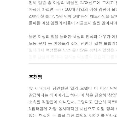
전체 임원 중 여성의 비율은 2.7퍼센트에 그치고 
“가사 노동 역시 아웃소싱이 보편적으로 여겨지는 
자료에 따르면, 국내 100대 기업의 여성 임원이 올
보이지 않던 노동을 형태와 과정이 분명한 노동으로 
200명 첫 돌파’, ‘5년 만에 2배’ 등의 헤드라인
끼며 정서적인 교감의 시간을 갖는 것인데, 아이와 
돌파한 여성 임원의 비율이 지금보다 훨씬 많아져야
른 사람이 해줄 수 있는 일은 다른 사람에게 맡겨야
일들이 있지 않은가. 고객들이 이런 소중한 것들을 지
물론 여성의 일을 둘러싼 세상의 인식과 대우가 이전
소’ 대표」 중에서
노동 문제 등 여성들의 삶의 전반에 걸친 불합리
일터에서 여성들은 남성 못지않은 능력과 열정을 
“나의 의도와는 무관하게 바깥에서 벌어진 일의 결과에
경우 남성의 몫이다. 일하는 여성들의 모습과 그들의
‘앞으로 우리가 무엇을 하려고 하는가’에 주목해야 
가 해냈을 때의 성취를 기준으로 삼고 우리만의 승리의
『나는 오늘도 내가 만든 일터로 출근합니다』는 이
추천평
성공적으로 자신의 일을 해나가는 여성들의 이야기는
“우리는 한 명 한 명이 무척 중요한 조직이기 때문
다른 여성 동료들을 만나 일의 지속가능성을 함께 
스타트업보다 개인주의 성향이 훨씬 강하다. 성장을
앞 세대에게 당연했던 일의 모델이 더 이상 당연
두려움을 뚫고 나만의 일터를 스스로 만든 여성들의
고, 그 사람이 끝까지 책임지고 실행하는 과정에서
갈급하다는 의미이기도 하다. 이 책은 단순히 ‘창업’
는 이유는 자신의 강점이 뭔지 알고 더 키우도록 하기
소속된 직장인이 아니면서, 그렇다고 단순히 파트타
“누군가가 들려주는 구체적인 일의 서사는 지금 
을 제대로 하면 된다.” --- 「조소담 ‘닷페이스’ 대
N잡러답게 가장 동시대적인 시선으로 여덟 명의 
외롭지 않게 일할 수 있다. 그것이 더 많은 여
않는, 현실에 두 발을 디딘 희망의 이야기를 만나