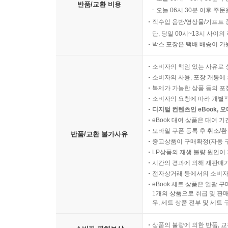
반품/교환 비용
오늘 06시 30분 이후 주문
직수입 음반/영상물/기프트 
단, 당일 00시~13시 사이
박스 포장은 택배 배송이 가
소비자의 책임 있는 사유로 
소비자의 사용, 포장 개봉에 
복제가 가능한 상품 등의 포장을 
소비자의 요청에 따라 개별
디지털 컨텐츠인 eBook, 
eBook 대여 상품은 대여 기
모바일 쿠폰 등록 후 취소/환
반품/교환 불가사유
중고상품이 구매확정(자동 
LP상품의 재생 불량 원인이 기
시간의 경과에 의해 재판매가
전자상거래 등에서의 소비자
eBook 세트 상품은 일괄 
1개의 상품으로 취급 및 판매
우, 세트 상품 전부 및 세트
상품의 불량에 의한 반품, 교