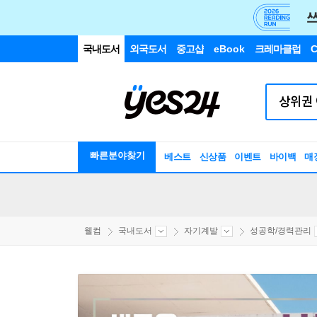
국내도서
외국도서
중고샵
eBook
크레마클럽
C
빠른분야찾기
베스트
신상품
이벤트
바이백
매
웰컴
국내도서
자기계발
성공학/경력관리