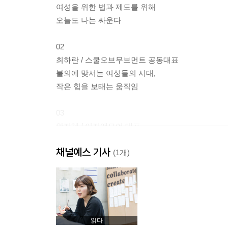
여성을 위한 법과 제도를 위해
오늘도 나는 싸운다
02
최하란 / 스쿨오브무브먼트 공동대표
불의에 맞서는 여성들의 시대,
작은 힘을 보태는 움직임
03
안지혜 / 이지앤모어 대표
여성들에게 더 많은
채널예스 기사
선택의 권리가 필요한 이유
(1개)
04
김희정 / 째깍악어 대표
돌봄이 필요한 찰나의 순간에
함께하는 플랫폼
읽다