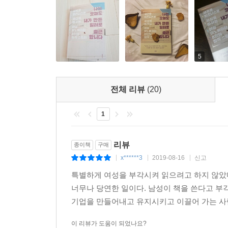
아이 돌봄 서비스 ‘째깍악어’의 김희정 대표는 일
모바일 기반 종합 홈 플랫폼 ‘생활연구소’의 연
이야기하며 여성에게만 유독 무거운 의무로 짐 지워지
5
『우리에겐 언어가 필요하다』라는 책을 필두로 여
대표와 ‘밀레니얼 세대를 위한 새로운 저널리즘’을
내는 방식과 기성세대와는 다른 밀레니얼들만의 조직
전체 리뷰
(20)
장애 아동을 위해 만든 수학 교육 애플리케이션
1
지금까지 누적 투자액 100억 원을 유치한 교육 
달리고 있는 초기 여성 창업가들에게 좋은 나침반이
리뷰
종이책
구매
x******3
2019-08-16
신고
|
|
|
『나는 오늘도 내가 만든 일터로 출근합니다』를 위
특별하게 여성을 부각시켜 읽으려고 하지 않았
느낀 문제적 상황을 그냥 견디고 버티는 것에 그
너무나 당연한 일이다. 남성이 책을 쓴다고 부
이들이 보여준 용기 있는 한 걸음이 저자가 자신의
기업을 만들어내고 유지시키고 이끌어 가는 사람
일을 되돌아보고 새롭게 도전하고 성장해 나아가는
바꾸어 나가는 중인 여성들의 이야기『나는 오늘
이 리뷰가 도움이 되었나요?