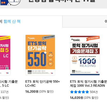
들이
함께 산 책
정기시험 기출문
ETS 토익 단기공략 550+
ETS 토익 정기시험 기출문
. 5 LC
LC+RC
제집 1000 Vol.3 READIN
G 리딩
16,200
원
(10% 할인)
117건
504건
% 할인)
16,020
원
(10% 할인)