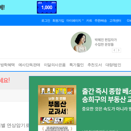
로그인
회원가입
마이페이지
카트
주문/배송
고객센터
Gl
름방학혜택
예사단독판매
이달의사은품
특가할인
추천도서
대량/법인
세요!
별 연상암기로 토익 영단어 30일 완성!
[ 최신 기출 어휘+출제포인