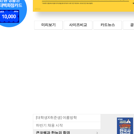
미리보기
사이즈비교
카드뉴스
공
[대학생X취준생] 여름방학
하반기 채용 시작
큰코쌤과 한능검 합격