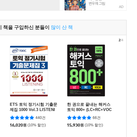
AD
이 책을 구입하신 분들이
많이 산 책
2
/4
ETS 토익 정기시험 기출문
한 권으로 끝내는 해커스
제집 1000 Vol.3 LISTENI
토익 800+ (LC+RC+VOC
NG 리스닝
A)
440건
66건
16,020
원
(10% 할인)
15,930
원
(10% 할인)