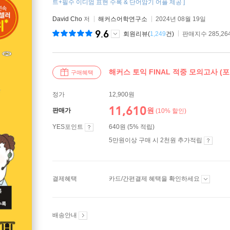
트+필수 이디엄 표현 수록 & 단어암기 어플 제공 ]
David Cho
저
해커스어학연구소
2024년 08월 19일
9.6
회원리뷰(
1,249
건)
판매지수 285,26
해커스 토익 FINAL 적중 모의고사 (
구매혜택
정가
12,900원
11,610
원
판매가
(10% 할인)
YES포인트
640원 (5% 적립)
5만원이상 구매 시 2천원 추가적립
결제혜택
카드/간편결제 혜택을 확인하세요
배송안내