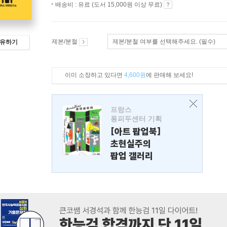
배송비 : 유료 (도서 15,000원 이상 무료)
제본/분철
제본/분철 여부를 선택해주세요. (필수)
유하기
이미 소장하고 있다면
4,600원
에 판매해 보세요!
프랑스
퐁피두센터 기획
[아트 팝업북]
초현실주의
팝업 갤러리