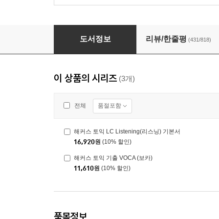
해커스 토익 기출 VOCA (보카)
도서정보
리뷰/한줄평
(431/818)
이 상품의 시리즈
(3개)
품절포함
전체
해커스 토익 LC Listening(리스닝) 기본서
16,920
원
(10% 할인)
해커스 토익 기출 VOCA (보카)
11,610
원
(10% 할인)
품목정보