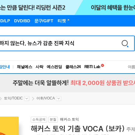
D/LP
DVD/BD
문구
/GIFT
티켓
독서유형검사
장안내
채널예스
사락
예스펀딩
클래스24
RBTI Lab
여
독서유형검사
주말에는 더욱 알뜰하게!
최대 2,000원 상품권 받으
토익/TOEIC
어휘/VOCA
해커스 토익
소득공제
분철
해커스 토익 기출 VOCA (보카)
주제