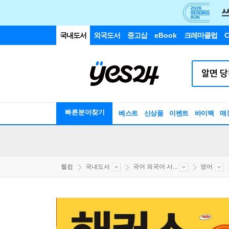
국내도서
외국도서
중고샵
eBook
크레마클럽
C
빠른분야찾기
베스트
신상품
이벤트
바이백
매
웰컴
국내도서
국어 외국어 사...
영어