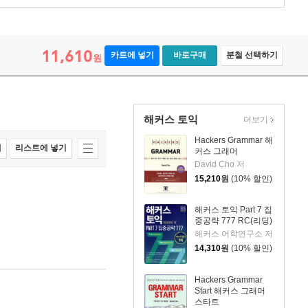
11,610
카트에 넣기
바로구매
분철 선택하기
원
해커스 토익
더보기
Hackers Grammar 해
매
리스트에 넣기
커스 그래머
David Cho 저
15,210
원
(10% 할인)
해커스 토익 Part 7 집
중공략 777 RC(리딩)
해커스 어학연구소 저
14,310
원
(10% 할인)
Hackers Grammar
Start 해커스 그래머
스타트