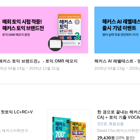
해커스 토익 브랜드전』 - 토익 OMR 메모지
해커스 AI 레벨테스트 - 
26년 04월 14일 ~ 2026년 12월 31일
2026년 04월 13일 ~ 2026
첫토익 LC+RC+V
한 권으로 끝내는 해커스 토
CA) + 토익 기출 VOC
회분
전2권, 묶음상품
해커스어학연구소
2021년 05월 24일
David Cho,해커스어학
|
|
29,430
원
(10% 할인)