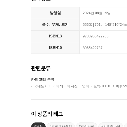
발행일
2024년 08월 19일
쪽수, 무게, 크기
556쪽 | 701g | 148*210*24
ISBN13
9788965422785
ISBN10
8965422787
관련분류
카테고리 분류
국내도서
국어 외국어 사전
영어
토익/TOEIC
어휘/V
이 상품의 태그
#분철
#토익초보추천
#토익보카
#신유형반영