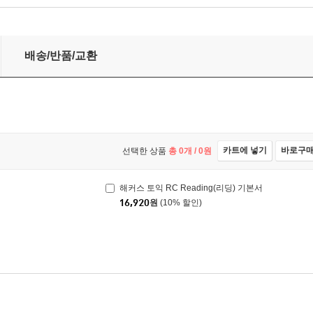
배송/반품/교환
카트에 넣기
바로구
선택한 상품
총
0
개 /
0
원
해커스 토익 RC Reading(리딩) 기본서
16,920
원
(10% 할인)