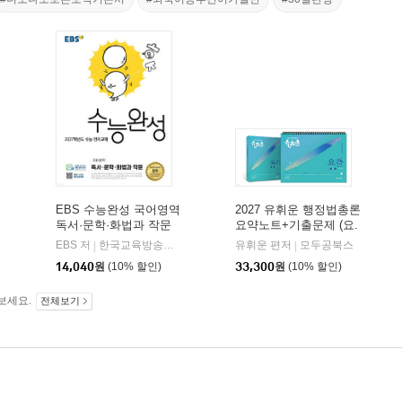
EBS 수능완성 국어영역
2027 유휘운 행정법총론
독서·문학·화법과 작문
요약노트+기출문제 (요.
(2026년)
플.)
비상교육
EBS 저
한국교육방송공사
유휘운 편저
모두공북스
|
|
|
14,040
원
(10% 할인)
33,300
원
(10% 할인)
보세요.
전체보기