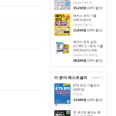
David Cho 저
15,210
원
(10% 할인)
해커스 토익 기출
VOCA (보카)
David Cho 저
11,610
원
(10% 할인)
해커스 토익 실전
LC+RC 2 + 토익 기출
VOCA(보카) 세트
David Cho,해커스 어학연구소 저
28,620
원
(10% 할인)
이 분야 베스트셀러
더보기
ETS 토익 기출보카
(VOCA)
ETS저
13,500
원
(10% 할인)
한 권으로 끝내는 해