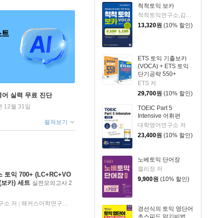
척척토익 보카
척척토익연구소,김대중 저
13,320
원
(10% 할인)
ETS 토익 기출보카
(VOCA) + ETS 토익
단기공략 550+
LC+RC 세트
ETS 저
29,700
원
(10% 할인)
영어 실력 무료 진단
년 12월 31일
TOEIC Part 5
Intensive 어휘편
펼쳐보기
대학영어연구소 저
23,400
원
(10% 할인)
노베토익 단어장
켈리정 저
익 700+ (LC+RC+VO
9,900
원
(10% 할인)
A(보카) 세트
실전모의고사 2
연구소 저
해커스어학연구소
2021년 12월 31일
|
|
경선식의 토익 영단어
초스피드 암기비법