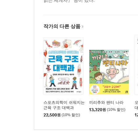
읽는 세계사』 등이 있다.
26. 증기선 - 인류 역사상 최대 규모의 민족 이동을
27. 백화점 - 자본주의 경제가 낳은 상품 백과사전
28. 지하철과 전철 - 도시의 확장으로 탄생하다
작가의 다른 상품
29. 금 - 세계 금융을 지탱한 귀금속
30. 철 - 강철의 가능성을 보여준 에펠탑
31. 신문 - 민족주의에 이용된 대중의 읽을거리
32. 전화 - ‘실시간으로’ 연결되는 새로운 커뮤니케
제5장 글로벌 세계-세계화의 진행
큰 역사의 흐름 - 미국을 축으로 돌아가는 대량 소비
33. 자동차 - T형 포드가 연 자동차 시대
스포츠의학이 쉬워지는
끼리추와 팬티 나라
근육 구조 대백과
13,320
원
(10% 할인)
34. 체인 스토어 - 슈퍼마켓의 기원이 되다
22,500
원
(10% 할인)
1
35. 냉장, 냉동고 - 신선 식품이 세계를 날아다니다
36. 달러 - 세계 경제를 주도한 지폐
37. 비행기 - 세계 규모의 네트워크