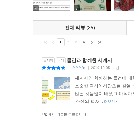
『물건으로 읽는 세계사』에는 일상과 동떨어진 역
보이지 않는 생활의 세계사를 만나보자. 꼬리에 
4
2
있다. 세계사를 처음 접해보는 독자들과, 색다른 세
전체 리뷰
(35)
1
2
3
4
물건과 함께한 세계사
종이책
구매
k*******n
2019-10-05
신고
|
|
|
세계사와 함께하는 물건에 대
소소한 역사에서단초를 찾을 수
않은 것을많이 배웠고 아직까지
'조선의 백자...
더보기
1명
이 이 리뷰를 추천합니다.