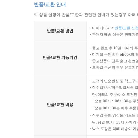
반품/교환 안내
※ 상품 설명에 반품/교환과 관련한 안내가 있는경우 아래 
마이페이지 >
반품/교환 신청
반품/교환 방법
판매자 배송 상품은 판매자와
출고 완료 후 10일 이내의 
디지털 콘텐츠인 eBook의 
반품/교환 가능기간
중고상품의 경우 출고 완료일
모바일 쿠폰의 경우 유효기간(
고객의 단순변심 및 착오구
직수입양서/직수입일서중 일
단, 아래의 주문/취소 조건인
오늘 00시 ~ 06시 30분 
반품/교환 비용
오늘 06시 30분 이후 주문
직수입 음반/영상물/기프트 
단, 당일 00시~13시 사이
박스 포장은 택배 배송이 가