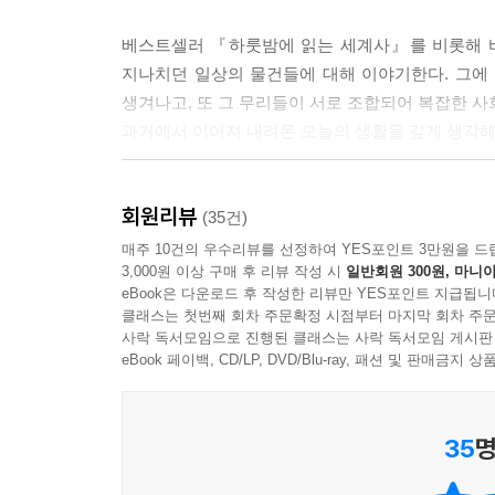
없었으리라.
베스트셀러 『하룻밤에 읽는 세계사』를 비롯해 바
-「지하철과 전철 · 도시의 확장으로 탄생하다」중
지나치던 일상의 물건들에 대해 이야기한다. 그에 
생겨나고, 또 그 무리들이 서로 조합되어 복잡한 사
--- 본문 중에서
과거에서 이어져 내려온 오늘의 생활을 깊게 생각해 
『물건으로 읽는 세계사』는 고대부터 21세기까지
회원리뷰
네트워크로 이어진 전 세계 등 세계사의 주요 무
(35건)
파란만장한 운명을 파헤친다. 집에서 흔히 볼 수 
매주 10건의 우수리뷰를 선정하여 YES포인트 3만원을 드
3,000원 이상 구매 후 리뷰 작성 시
일반회원 300원, 마니아
eBook은 다운로드 후 작성한 리뷰만 YES포인트 지급됩니
바지를 입으면 야만인? ‘오랑캐의 옷’ 바지가 유럽
클래스는 첫번째 회차 주문확정 시점부터 마지막 회차 주문
토마토는 야하다? 영국에서 토마토를 금지한 이유
사락 독서모임으로 진행된 클래스는 사락 독서모임 게시판
평범한 물건들의 대단한 역사를 말하다
eBook 페이백, CD/LP, DVD/Blu-ray, 패션 및 판매금
한국을 발칵 뒤집어놓았던 메르스(MERS)를 기억
35
명
낙타가 실제로 세상을 멸망시킬 뻔한 적이 있었다면
나섰다. 이 대정복 운동의 결과로 로마와 페르시아