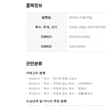
품목정보
발행일
2018년 12월 05일
쪽수, 무게, 크기
216쪽 | 288g | 140*210*20
ISBN13
9791187142652
ISBN10
1187142654
관련분류
카테고리 분류
국내도서
역사
역사와 문화 교양서
국내도서
역사
주제로 읽는 역사
사회문화사
국내도서
역사
주제로 읽는 역사
문명사
국내도서
역사
주제로 읽는 역사
생활/풍속사
수상내역 및 미디어 추천 분류