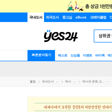
국내도서
외국도서
중고샵
eBook
크레마클럽
C
빠른분야찾기
베스트
신상품
이벤트
바이백
매
웰컴
국내도서
역사
역사와 문화 교...