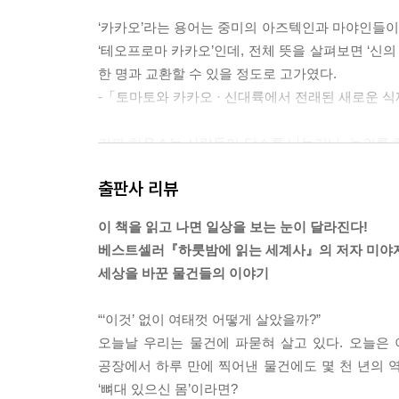
‘카카오’라는 용어는 중미의 아즈텍인과 마야인들이 
‘테오프로마 카카오’인데, 전체 뜻을 살펴보면 ‘신
한 명과 교환할 수 있을 정도로 고가였다.
-「토마토와 카카오 · 신대륙에서 전래된 새로운 
커피 하우스는 사람들이 담소를 나누거나, 논의를 
동 등 각종 집회의 장으로도 이용되었다. 그래서 당시
출판사 리뷰
령을 내릴 정도였다. 국왕의 칙령에 국민들이 강하게
-「보험 · 커피하우스에서 시작된 이유」중에서
이 책을 읽고 나면 일상을 보는 눈이 달라진다!
베스트셀러『하룻밤에 읽는 세계사』의 저자 미야
1765년, 파리에서 불랑제라는 사람이 ‘레스토랑’
세상을 바꾼 물건들의 이야기
기를 회복시킨다라는 의미이므로, 현재로 치면 ‘스태
제공하는 가게를 ‘레스토랑’이라고 부르기로 정했다
“‘이것’ 없이 여태껏 어떻게 살았을까?”
-「펍과 레스토랑 · 시민 혁명으로 풍요로워진 소
오늘날 우리는 물건에 파묻혀 살고 있다. 오늘은 이
공장에서 하루 만에 찍어낸 물건에도 몇 천 년의 역
당시의 지하철은 역 위로 커다란 환기구를 마련하고 
‘뼈대 있으신 몸’이라면?
러나 증기기관차는 때때로 주행 중에 검은 연기를 