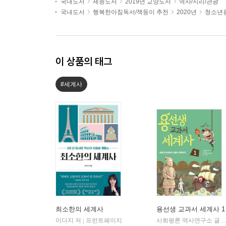
국내도서
세종도서
2019년 교양도서
역사/지리/관광
국내도서
행복한아침독서/책둥이 추천
2020년
청소년용
이 상품의 태그
#세계사
최소한의 세계사
용선생 교과서 세계사 1
이다지 저
프런트페이지
사회평론 역사연구소 글/뭉선생,이우일 그림/전국초등사회교과모임 감수
|