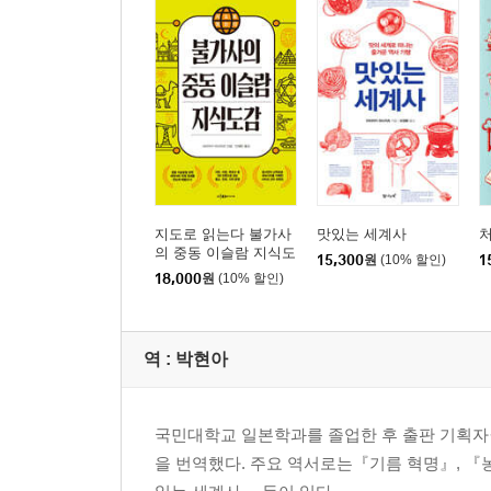
14. 캐러벨선 - 삼각돛으로 시작된 대항해시대
15. 토마토와 카카오 - 신대륙에서 전래된 새로운 
16. 은 - 지구를 연결한 신대륙의 물건
17. 설탕 - 자본주의 경제를 일으킨 조미료
18. 튤립 - 네덜란드 경제의 빛과 어둠
19. 청어와 양 - 네덜란드와 영국의 패권 쟁탈전
20. 보험 - 커피 하우스에서 시작된 이유
지도로 읽는다 불가사
맛있는 세계사
처
의 중동 이슬람 지식도
제4장 산업 도시-산업혁명이 일으킨 세계사의 큰 
15,300
원
(10% 할인)
1
감
18,000
원
(10% 할인)
큰 역사의 흐름 - 유럽의 산업혁명, 그리고 네트워크
역 :
박현아
21. 국기 - 왕족, 귀족의 문장에서 근대 국가의 상
22. 캘리코 - 산업혁명을 일으킨 인도의 면
23. 증기기관 - 자본주의 경제를 약동시킨 새로운 
국민대학교 일본학과를 졸업한 후 출판 기획자·전
24. 펍과 바, 레스토랑 - 시민 혁명으로 풍요로워진
을 번역했다. 주요 역서로는『기름 혁명』, 『
25. 철도 - 지구를 한없이 좁힌 신흥 산업