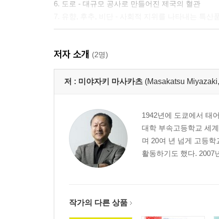
6. 도로 - 대규모 공사로 만들어진 제국의 혈관
7. 유향, 후추, 비단 - 사회적 지위를 나타내는 특산
제2장 대초원-유목민의 진격과 동서 문명의 대교류
저자 소개
(2명)
큰 역사의 흐름 - 이슬람 제국의 번영과 몽골 제국의
저 :
미야자키 마사카츠
(Masakatsu Miya
8. 단봉낙타 - 이슬람 사회를 지탱한 사막의 유능한
9. 다우선과 정크선 - 거대한 아시아의 양 끝이 바
1942년에 도쿄에서 
10. 커피와 위스키 - 이슬람에서 전파된 기호품
대학 부속고등학교 세계
11. 바지와 벨트 - 유목 사회가 낳은 기능적 장신구
며 20여 년 넘게 고등
12. 말 - 거대한 제국 탄생의 원동력
활동하기도 했다. 200
13. 화약 - 유럽에 무적의 힘을 가져다 준 비약
제3장 대양-‘신대륙’의 개발과 자본주의 경제의 융
작가의 다른 상품
큰 역사의 흐름 - 바다를 지배하는 국가가 세계를 