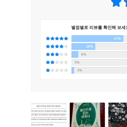
있었던 것이다.
마사카츠에 따르면 물건에는 운명의 순간이 있다. 오
천대받았고, 이탈리아의 국민 음식 토마토는 정
별점별로 리뷰를 확인해 보세
여겨져 방문 금지령이 내려지기도 했다.『물건으로
61%
자리하기까지, 우리가 미처 몰랐던 숨겨진 이야기들을 
보는 물건일수록 새로운 눈으로 바라보게 된다.
28%
8%
5,000년 세계사를 이해하는 가장 친밀한 방법
0%
더 가깝고 더 알기 쉬운 일상의 역사를 만나다
3%
역사가 재미있다는 사람과 생각만 해도 지루하다는
『물건으로 읽는 세계사』는 오직 세계사를 ‘더 
사람들이 나온다. 중요한 연도도 빼놓지 않고 넣
표기했다. 대신 책에 등장하는 물건이 어떻게 
노력했다. 요점정리처럼 사실들만 마구 나열하기보다