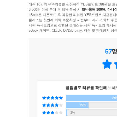
매주 10건의 우수리뷰를 선정하여 YES포인트 3만원을 드
어려운 예술을 친절하게 설명하는 그가 그동안 다
3,000원 이상 구매 후 리뷰 작성 시
일반회원 300원, 마니아
문화심리학자 김정운, 건축가 유현준 등을 비롯하여
eBook은 다운로드 후 작성한 리뷰만 YES포인트 지급됩니
저자가 우리에게 주는 메시지는 이것이다. 정말 좋은
클래스는 첫번째 회차 주문확정 시점부터 마지막 회차 주문
사락 독서모임으로 진행된 클래스는 사락 독서모임 게시판
아니라, 오늘 나에게 좋은 것을 충분히 즐기는 데
eBook 페이백, CD/LP, DVD/Blu-ray, 패션 및 판매금
알게 된다. 그리하여 중요한 것에 집중하는 에너지를
돌이켜 생각해보면 세기의 명화도 모두 처음에는 
진가를 알아봐 준 이들이 있었기에 존재할 수 있었다
57
명
다시 생기있게 만드는 ‘심미안 수업’을 만나보자.
별점별로 리뷰를 확인해 보세
70
29%
2%