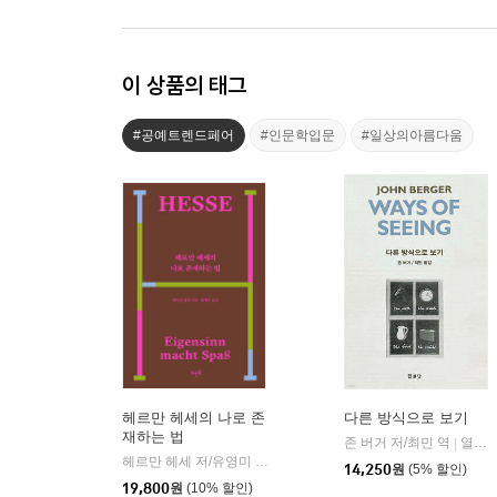
이 상품의 태그
#공예트렌드페어
#인문학입문
#일상의아름다움
헤르만 헤세의 나로 존
다른 방식으로 보기
재하는 법
존 버거 저/최민 역
열화당
|
헤르만 헤세 저/유영미 역
뜨인돌
|
14,250
원
(5% 할인)
19,800
원
(10% 할인)