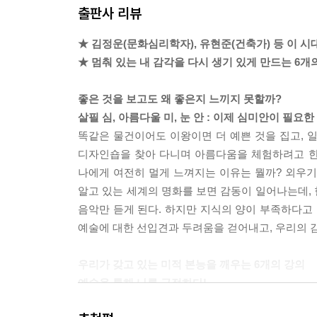
출판사 리뷰
혼자만의 시간을 가져보지 못한 이들은 좋아하는 음악
악을 들어보자. 자신이 무엇을 좋아하는지 훨씬 더 
★ 김정운(문화심리학자), 유현준(건축가) 등 이 
다. 자신과 음이 진지하게 마주하는 경험을 한 이들
★ 멈춰 있는 내 감각을 다시 생기 있게 만드는 6개
클래식 공연을 들을 때 언제 박수를 쳐야 하는지와 
--- [Part 3 지금 이 순간만 사는 행복_음악] 중에서
좋은 것을 보고도 왜 좋은지 느끼지 못할까?
살필 심, 아름다울 미, 눈 안 : 이제 심미안이 필요
특별한 공간에 누군가와 함께 들어간다면, 그 누군
똑같은 물건이어도 이왕이면 더 예쁜 것을 집고, 일
여기고 있다는 느낌을 준다. 그러니 사랑하는 이와 
디자인숍을 찾아 다니며 아름다움을 체험하려고 한다.
--- [Part 4 나를 둘러싼 공간이 확장되는 마술_건축
나에게 여전히 멀게 느껴지는 이유는 뭘까? 외우기
알고 있는 세계의 명화를 보면 감동이 일어나는데,
브라질의 사진가 세바스치앙 살가두의 사진을 보고
음악만 듣게 된다. 하지만 지식의 양이 부족하다고 
라는 매체가 할 수 있는 일이 무궁무진하다는 걸 깨닫
예술에 대한 선입견과 두려움을 걷어내고, 우리의 
한 사진들은 항상 이 질문을 던진다. “당신은 무엇을
든다. 정답이 없다는 것만이 위안이다.
우리가 갖고 있는 미적 본능을 깨우는 6개의 강의
--- [Part 5 인생에서 정말 중요한 것에 주목하는 힘
예술을 통해 나를 긍정하다!
‘심미안 수업’은 우리가 당연하다고 생각했으나 
바야흐로 디자인의 시대이다. 같은 값이면 ‘예쁜 걸’ 