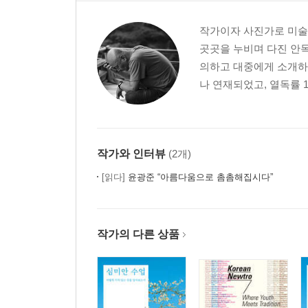
작가이자 사진가로 미술,
곳곳을 누비며 다진 안목
의하고 대중에게 소개하는
나 연재되었고, 열독률 1
작가와 인터뷰
(2개)
[읽다]
윤광준 “아름다움으로 촘촘해집시다”
작가의 다른 상품