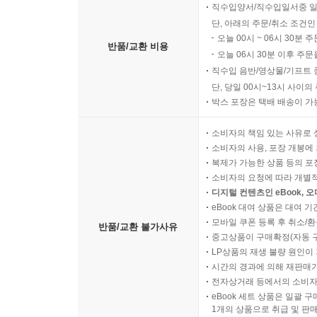
직수입양서/직수입일서중 일
단, 아래의 주문/취소 조건인
오늘 00시 ~ 06시 30분 
반품/교환 비용
오늘 06시 30분 이후 주문
직수입 음반/영상물/기프트 
단, 당일 00시~13시 사이
박스 포장은 택배 배송이 가
소비자의 책임 있는 사유로 
소비자의 사용, 포장 개봉에 
복제가 가능한 상품 등의 포장을 
소비자의 요청에 따라 개별
디지털 컨텐츠인 eBook, 
eBook 대여 상품은 대여 기
모바일 쿠폰 등록 후 취소/환
반품/교환 불가사유
중고상품이 구매확정(자동 
LP상품의 재생 불량 원인이 기
시간의 경과에 의해 재판매가
전자상거래 등에서의 소비자
eBook 세트 상품은 일괄 
1개의 상품으로 취급 및 판매