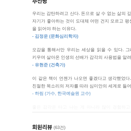
추천평
아름답게 느껴질까? 왜 꼭 미술관에 가서 그림을
박물관, 역사적 유물을 보러 돌아다녔다면, 이제는 
지었을까? 멋진 사진이란 결국 우연히 찍히는 게 아
열광하는 걸까. 좋은 디자인의 기준은 무엇일까. 좋
우리는 감탄하려고 산다. 돈으로 살 수 없는 삶의 
『심미안 수업』은 이런 질문들을 바탕으로 ‘우리
있는 질문은 아니지만, 디자인을 이해하는 데 필요한
자기가 좋아하는 것이 도대체 어떤 건지 모르고 평생
녹아 있는 예술에 대한 이야기를 모두 6개의 주
--- [Part 6 일상의 욕망을 다독이는 지혜_디자인] 
을 읽어야 하는 이유다.
재미있는 사례들과 감상자의 입장에서 참고할만한 실
- 김정운 (문화심리학자)
관심을 갖는 법, 똑같은 곡으로 느껴지는 클래식
아름다움을 파악하고 경험하게 되면, 스스로의 인식
감상하는 법 등을 알려준다. 여기에 현대인들의 
순환이 시작되는 것이다. 이런 순환의 시간들을 갖게
오감을 통해서만 우리는 세상을 읽을 수 있다. 
예술사 중심의 책이 아니라, 오로지 수용하는 사람
키우며 살아온 인생의 선배가 감각의 사용법을 알려
자기 감각에 자신이 생기면, 남들이 무턱대고 
--- [Part 6 일상의 욕망을 다독이는 지혜_디자인] 중에서
- 유현준 (건축가)
있다.”라는 저자의 말처럼, 자신의 관점에서 아름
것으로 바뀌는 행복의 선순환이 시작된다. 이런 시간
이 같은 책이 언젠가 나오면 좋겠다고 생각했었다. 
친절한 목소리의 저자를 따라 심미안의 세계로 들어
친절한 아트 워커 윤광준과 함께
- 하림 (가수, 한국예술원 교수)
감각의 사용 매뉴얼을 익히다!
좋은 감각은 타고 나는 게 아니라 많이 경험하고
『심미안 수업』의 저자 윤광준은 일찍부터 기자보
발견하게 된다. 이 책을 통해 더 많은 이들이 자신
스타일의 에세이스트로 유명하다. 스스로 특정 
- 손홍주 (사진작가, [씨네21] 선임기자)
생각하는 그의 주변에는 언제나 다양한 분야의 예술
회원리뷰
(63건)
때문이다.