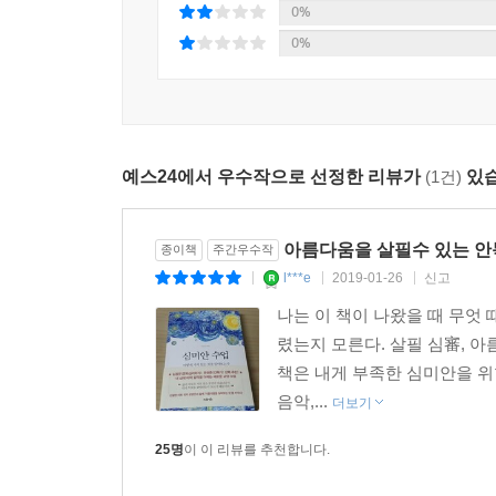
0%
0%
예스24에서 우수작으로 선정한 리뷰가
(1건)
있습
아름다움을 살필수 있는 안
종이책
주간우수작
l***e
2019-01-26
신고
|
|
|
나는 이 책이 나왔을 때 무엇 
렸는지 모른다. 살필 심審, 아름
책은 내게 부족한 심미안을 위
음악,...
더보기
25명
이 이 리뷰를 추천합니다.