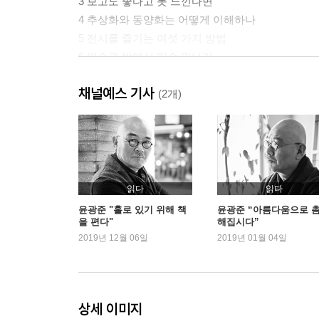
3 보고도 좋다고 못 느낀다면
4 추상화와 동양화는 어떻게 이해하나
5 전시를 즐기는 여섯 가지 방법
6 미술관 밖에서 미술 만나기
채널예스 기사
Part 3 지금 이 순간만 사는 행복_음악
(2개)
1 시간의 질서를 느끼다
2 사라지기에 가슴에 남는다
3 우리는 왜 국악이 지겨울까
4 거듭 부활하는 아름다움, 클래식
5 귀가 예민해야 음악을 좋아하게 될까
읽다
읽다
6 음악을 즐기는 능력이 계속 성장하려면
윤광준 "홀로 있기 위해 책
윤광준 “아름다움으로 
을 편다"
해집시다”
2019년 12월 06일
2019년 01월 04일
Part 4 나를 둘러싼 공간이 확장되는 마술_건축
1 인간이 공들여 만든 것에 대한 감탄
2 크기의 예술로서 감상하기
3 건축미의 기본, 비례와 균형
상세 이미지
4 드러나지 않은 부분까지 살펴보기