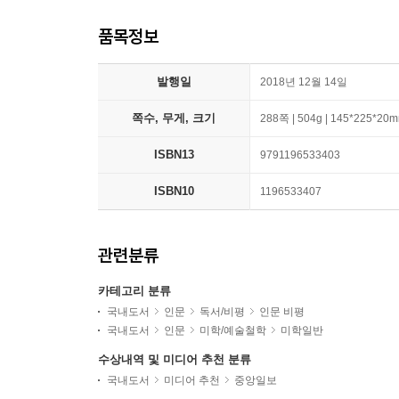
품목정보
발행일
2018년 12월 14일
쪽수, 무게, 크기
288쪽 | 504g | 145*225*20
ISBN13
9791196533403
ISBN10
1196533407
관련분류
카테고리 분류
국내도서
인문
독서/비평
인문 비평
국내도서
인문
미학/예술철학
미학일반
수상내역 및 미디어 추천 분류
국내도서
미디어 추천
중앙일보