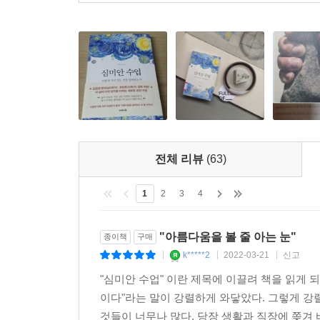
전체 리뷰
(63)
1
2
3
4
"아름다움을 볼 줄 아는 눈"
종이책
구매
k*****2
2022-03-21
신고
|
|
|
"심미안 수업" 이란 제목에 이끌려 책을 읽게 
이다"라는 말이 강렬하게 와닿았다. 그렇게 강
것들이 너무나 많다. 당장 생활과 직장에 쫒겨