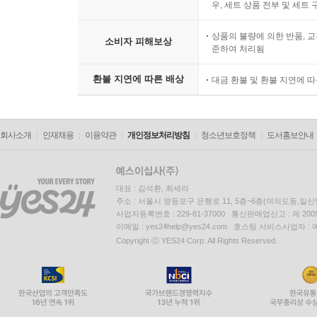
우, 세트 상품 전부 및 세트
상품의 불량에 의한 반품, 교
소비자 피해보상
준하여 처리됨
환불 지연에 따른 배상
대금 환불 및 환불 지연에 
회사소개
인재채용
이용약관
개인정보처리방침
청소년보호정책
도서홍보안내
대표 : 김석환, 최세라
주소 : 서울시 영등포구 은행로 11, 5층~6층(여의도동,일신
사업자등록번호 : 229-81-37000 통신판매업신고 : 제 200
이메일 : yes24help@yes24.com 호스팅 서비스사업자 :
Copyright ⓒ YES24 Corp. All Rights Reserved.