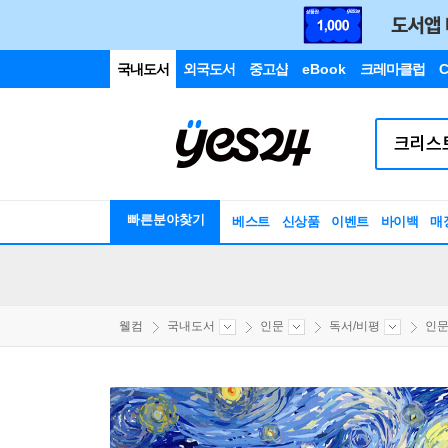
국내도서
외국도서
중고샵
eBook
크레마클럽
C
빠른분야찾기
베스트
신상품
이벤트
바이백
매
웰컴
국내도서
인문
독서/비평
인문