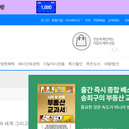
로그인
회원가입
마이페이지
카트
주문/배송
고객센터
Gl
름방학혜택
예사단독판매
이달의사은품
특가할인
추천도서
대량/법인
와 세계 그리고 우리