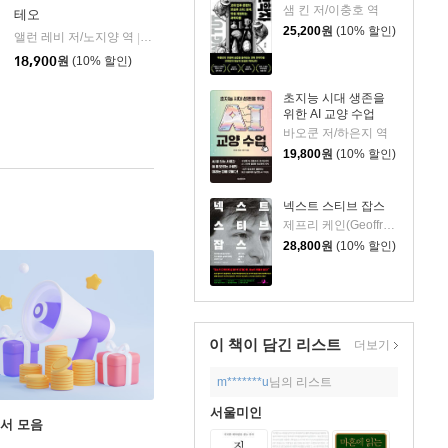
샘 킨 저/이충호 역
테오
25,200
원
(10% 할인)
앨런 레비 저/노지양 역
오팬하우스
|
18,900
원
(10% 할인)
초지능 시대 생존을
위한 AI 교양 수업
바오쿤 저/하은지 역
19,800
원
(10% 할인)
넥스트 스티브 잡스
제프리 케인(Geoffrey Cain) 저/이민석 역
28,800
원
(10% 할인)
이 책이 담긴
리스트
더보기
m*******u
님의 리스트
서울미인
도서 모음