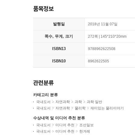
품목정보
발행일
2018년 11월 07일
쪽수, 무게, 크기
272쪽 | 145*210*20mm
ISBN13
9788962622508
ISBN10
8962622505
관련분류
카테고리 분류
국내도서
자연과학
과학
과학 일반
국내도서
자연과학
물리학
재미있는 물리이야기
수상내역 및 미디어 추천 분류
국내도서
미디어 추천
조선일보
국내도서
미디어 추천
한겨레