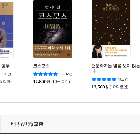
 공부
코스모스
천문학자는 별을 보지 않는
다
110건
2,302건
401건
% 할인)
19,800
원
(10% 할인)
13,500
원
(10% 할인)
배송/반품/교환