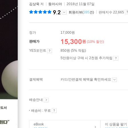
김상욱
저
동아시아
2018년 11월 07일
9.2
회원리뷰(
395
건)
판매지수 22,665
정가
17,000원
15,300
원
판매가
(10% 할인)
YES포인트
850원 (5% 적립)
5만원이상 구매 시 2천원 추가적립
결제혜택
카드/간편결제 혜택을 확인하세요
배송안내
배송비 : 무료
eBook
이 상품을 팔기