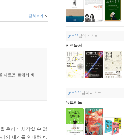
펼쳐보기
g****2
님의 리스트
진로독서
을 새로운 틀에서 바
g******4
님의 리스트
뉴트리노
을 우리가 체감할 수 없
물리의 세계를 안내하며,