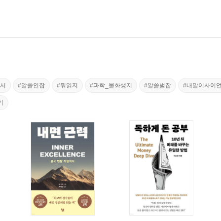
도서
#알쓸인잡
#뭐읽지
#과학_물화생지
#알쓸범잡
#내말이사이
기