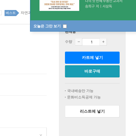
자연과학 34위
국내도서 top100 7주
베스트
오늘은 그만 보기
판매중
수량
카트에 넣기
바로구매
국내배송만 가능
문화비소득공제 가능
리스트에 넣기