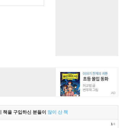
원
AD
이 책을 구입하신 분들이
많이 산 책
1
/4