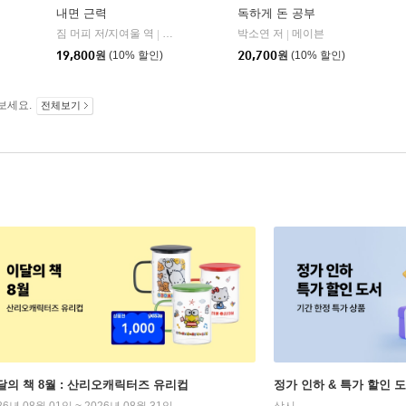
내면 근력
독하게 돈 공부
짐 머피 저/지여울 역
현대지성
윌북(willbook)
박소연 저
메이븐
|
|
|
19,800
원
(10% 할인)
20,700
원
(10% 할인)
보세요.
전체보기
달의 책 8월 : 산리오캐릭터즈 유리컵
정가 인하 & 특가 할인 