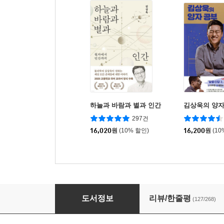
하늘과 바람과 별과 인간
김상욱의 양자
297건
16,020
원
(10% 할인)
16,200
원
(10
떨림과 울림
도서정보
리뷰/한줄평
(127/268)