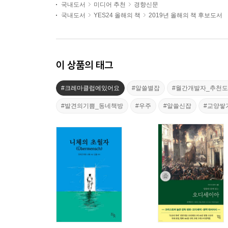
국내도서
미디어 추천
경향신문
국내도서
YES24 올해의 책
2019년 올해의 책 후보도서
이 상품의 태그
#크레마클럽에있어요
#알쓸별잡
#월간개발자_추천
#발견의기쁨_동네책방
#우주
#알쓸신잡
#교양쌓