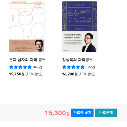
문과 남자의 과학 공부
김상욱의 과학공부
847건
122건
15,750
원
(10% 할인)
16,200
원
(10% 할인)
15,300
카트에 넣기
바로구매
원