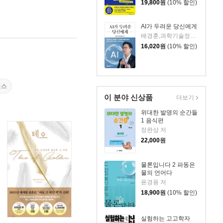
19,800
원
(10% 할인)
AI가 두려운 당신에게
배경훈,과학기술정보통신부 저
16,020
원
(10% 할인)
언스
이 분야 신상품
더보기
위대한 발명의 순간들
1 음식편
정완상 저
22,000
원
물론입니다 2 파동은
물의 언어다
윤경용 저
18,900
원
(10% 할인)
실험하는 고고학자