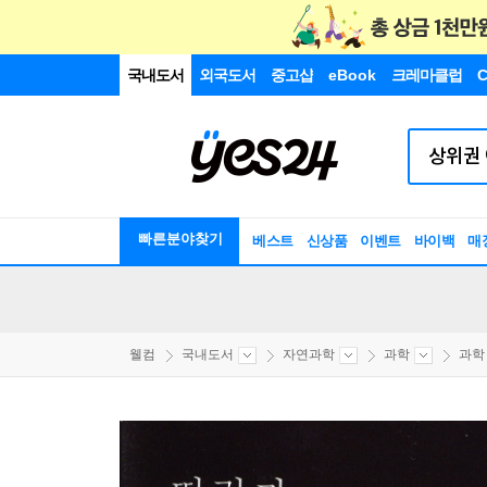
국내도서
외국도서
중고샵
eBook
크레마클럽
C
빠른분야찾기
베스트
신상품
이벤트
바이백
매
웰컴
국내도서
자연과학
과학
과학