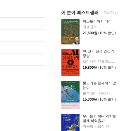
이 분야 베스트셀러
더보기
히스토리아 비테이
최재천 저
21,600
원
(10% 할인)
AI, 신의 탄생 인간의
종말
엘리에저 유드코스키,네이트 소아레스 공저/고영훈 역
19,800
원
(10% 할인)
물고기는 존재하지 않
는다
룰루 밀러 저/정지인 역
15,300
원
(10% 할인)
우리는 어쩌다 과학을
믿게 되었을까
이근희,김갑진 저