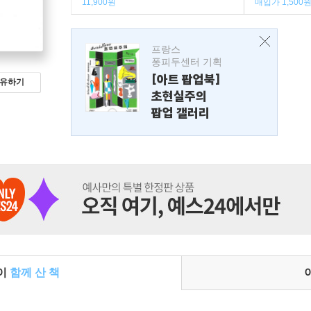
11,900원
매입가 1,500
프랑스
퐁피두센터 기획
[아트 팝업북]
유하기
초현실주의
팝업 갤러리
들이
함께 산 책