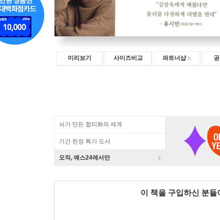
미리보기
사이즈비교
파트너샵
공
뇌가 만든 합리화의 세계
기간 한정 특가 도서
오직, 예스24에서만
이 책을 구입하신 분