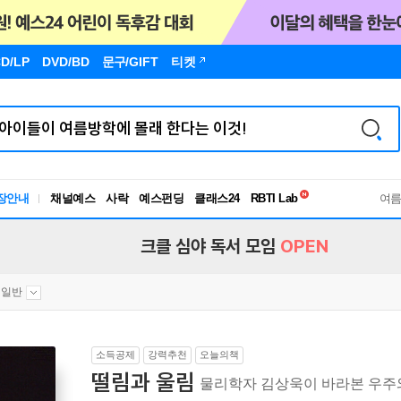
D/LP
DVD/BD
문구
/GIFT
티켓
독서유형검사
장안내
채널예스
사락
예스펀딩
클래스24
RBTI Lab
여
독서유형검사
크클 심야 독서 모임
OPEN
 일반
소득공제
강력추천
오늘의책
떨림과 울림
물리학자 김상욱이 바라본 우주