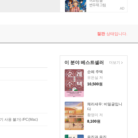
AD
절판
상태입니다.
이 분야 베스트셀러
더보기
순례 주택
유은실 저
10,500
원
체리새우: 비밀글입니
다
황영미 저
사용 불가) /PC(Mac)
8,100
원
유진과 유진