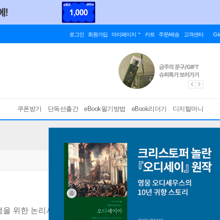
로그인
회원가입
마이페이지
카트
주문/배송
고객센터
Gl
쿠폰받기
단독선출간
eBook필기방법
eBook리더기
디지털머니
생을 위한 논리사고력
[ PDF ]