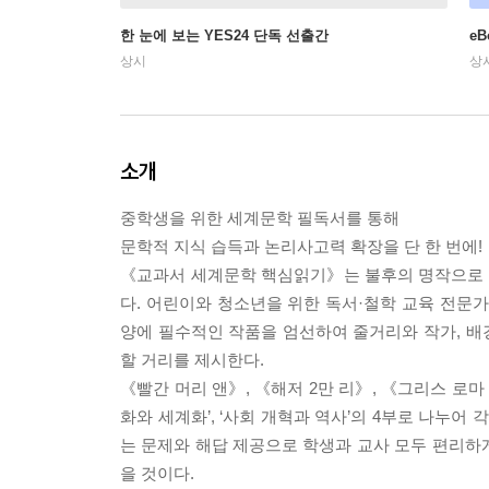
한 눈에 보는 YES24 단독 선출간
e
상시
상
소개
중학생을 위한 세계문학 필독서를 통해
문학적 지식 습득과 논리사고력 확장을 단 한 번에!
《교과서 세계문학 핵심읽기》는 불후의 명작으로 
다. 어린이와 청소년을 위한 독서·철학 교육 전
양에 필수적인 작품을 엄선하여 줄거리와 작가, 배경
할 거리를 제시한다.
《빨간 머리 앤》, 《해저 2만 리》, 《그리스 로마 
화와 세계화’, ‘사회 개혁과 역사’의 4부로 나누어
는 문제와 해답 제공으로 학생과 교사 모두 편리하게
을 것이다.