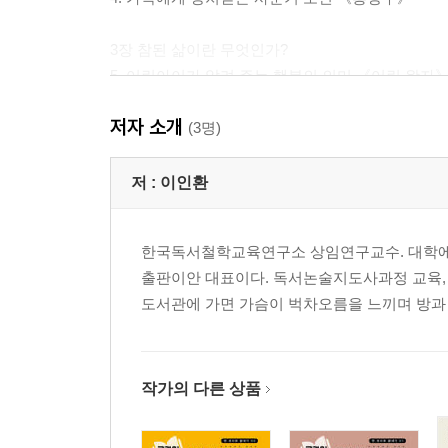
3장 참된 삶이란 무엇인가?
5. 어린아이가 알려 주는 행복의 의미 《어린 왕자
6. 문학으로 철학하기 《톨스토이 단편선》
저자 소개
7. 유대 민족을 강성하게 한 지혜의 보고 《탈무드
(3명)
제2부 문학적 상상력과 과학
저 :
이인환
4장 문학적 상상력과 과학의 쾌거
8. 과학 발전을 촉진한 작가의 상상력 《해저 2만 
한국독서철학교육연구소 상임연구교수. 대학에서
9. 공상으로 만들어 낸 미래 세계 《타임머신》
출판이안 대표이다. 독서논술지도사과정 교육, 
도서관에 가면 가슴이 벅차오름을 느끼며 방과 
5장 추리와 상상력이 중요한 이유는 무엇인가?
10. 오랜 저주와 죽음의 미스터리를 풀다 《바스커
11. 무한한 상상력으로 펼쳐지는 환상의 세계 《
12. 마법의 세계에 빗대 현실을 비판하다 《오즈의
작가의 다른 상품
제3부 문화와 세계화