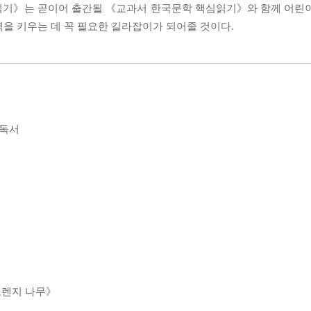
심읽기》는 곧이어 출간될 《교과서 한국문학 핵심읽기》와 함께 어린
을 키우는 데 꼭 필요한 길라잡이가 되어줄 것이다.
 독서
오렌지 나무》