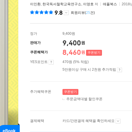
이인환
,
한국독서철학교육연구소
,
이영호
저
애플북스
2018
9.8
회원리뷰(
25
건)
정가
9,400원
9,400
원
판매가
8,460
원
쿠폰혜택가
쿠폰받기
YES포인트
470원 (5% 적립)
5만원이상 구매 시 2천원 추가적립
추가혜택쿠폰
쿠폰받기
주문금액대별 할인쿠폰
결제혜택
카드/간편결제 혜택을 확인하세요