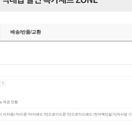
배송/반품/교환
기
능 제공 안함
니터 미지원) /아이폰 /아이패드 /안드로이드폰 /안드로이드패드 /전자책단말기(저사양 기기 