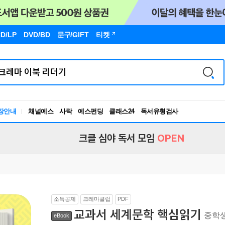
D/LP
DVD/BD
문구
/GIFT
티켓
독서유형검사
장안내
채널예스
사락
예스펀딩
클래스24
RBTI Lab
독서유형검사
크클 심야 독서 모임
OPEN
소득공제
크레마클럽
PDF
교과서 세계문학 핵심읽기
중학
eBook