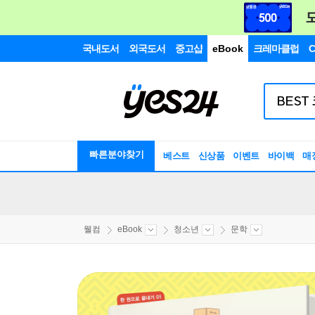
국내도서
외국도서
중고샵
eBook
크레마클럽
C
빠른분야찾기
베스트
신상품
이벤트
바이백
매
웰컴
eBook
청소년
문학