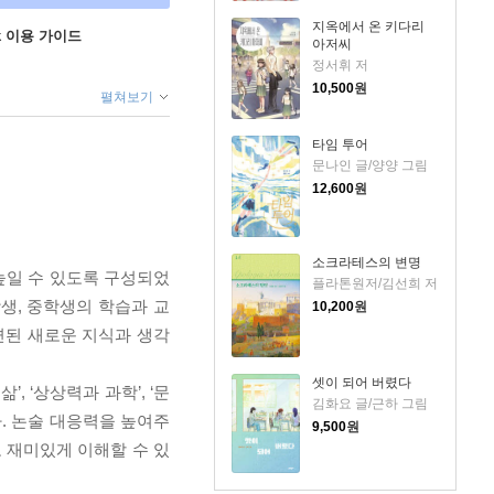
지옥에서 온 키다리
ok 이용 가이드
아저씨
정서휘 저
10,500
원
펼쳐보기
타임 투어
문나인 글/양양 그림
12,600
원
소크라테스의 변명
높일 수 있도록 구성되었
플라톤원저/김선희 저
생, 중학생의 학습과 교
10,200
원
련된 새로운 지식과 생각
셋이 되어 버렸다
 ‘상상력과 과학’, ‘문
김화요 글/근하 그림
다. 논술 대응력을 높여주
9,500
원
 재미있게 이해할 수 있