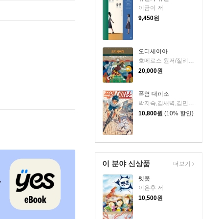
이금이 저
9,450
원
오디세이아
호메로스 원저/질리언 크로스 글/닐 패커 그림/윤영 역/장은수 해설
20,000
원
폭염 대피소
박지숙,김새벽,김민정 저
10,800
원
(10% 할인)
이 분야 신상품
더보기
펫폿
이은후 저
10,500
원