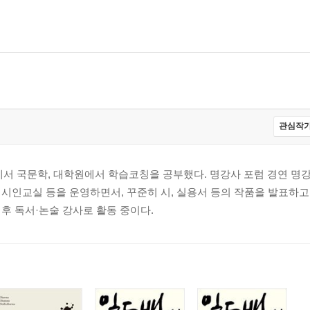
》
》
관심작가
리》
 국문학, 대학원에서 학습코칭을 공부했다. 명강사 포럼 경연 명
시인교실 등을 운영하면서, 꾸준히 시, 실용서 등의 작품을 발표하고 
후 독서·논술 강사로 활동 중이다.
빌 가문의 개》
이상한 나라의 앨리스》
 마법사》