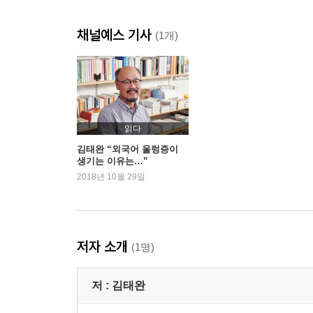
3년간 매달린 학술서 번역
채널예스 기사
박사과정 입학과 일본어, 중국어, 프랑스어 공부
(1개)
비로소 이해하게 된 영어의 언어적 특성
2장 언어의 지도와 나침반
/
태초에 말씀이 있었다
읽다
초기 언어는 어떤 형태였을까
김태완 “외국어 울렁증이
생기는 이유는…”
정관사를 발명한 고대 희랍
2018년 10월 29일
세계를 이해하는 중요한 통로, 언어
헬렌 켈러가 깨달은 것
철자만 배워도 이미 많이 배운 것이다
외국어 공부의 동기와 목표
저자 소개
(1명)
우리 학문을 외국에 전하겠다는 포부
문법은 한 세계의 체계를 이해하는 일
저 :
김태완
언어의 유형별 특성: 고립어, 포합어, 교착어, 굴절
고립어, 교착어, 굴절어의 “나는 너를 사랑한다”