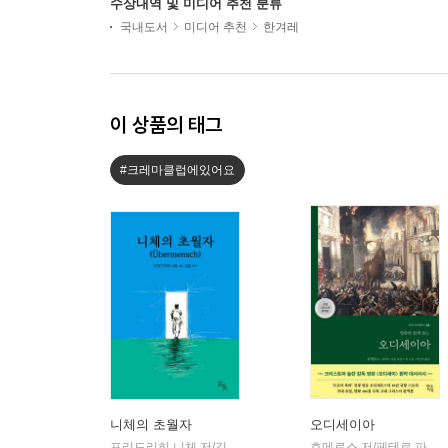
수상내역 및 미디어 추천 분류
국내도서
미디어 추천
한겨레
이 상품의 태그
#크레마클럽에있어요
니체의 초월자
오디세이아
프리드리히 니체 저/김철 편역
히읏
호메로스 저/페테르 파울 루벤스 그림/박문재 역