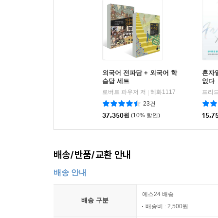
외국어 전파담 + 외국어 학
혼자일
습담 세트
없다
로버트 파우저 저
혜화1117
|
23건
37,350
원
(10% 할인)
15,7
배송/반품/교환 안내
배송 안내
예스24 배송
배송 구분
배송비 : 2,500원