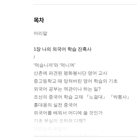
목차
머리말
1장 나의 외국어 학습 잔혹사
/
‘먹습니까’와 ‘먹니껴’
산촌에 파견된 평화봉사단 영어 교사
중고등학교 때 망쳐버린 영어 학습의 기초
외국어 공부는 역관이나 하는 일?
조선의 중국어 학습 교재 『노걸대』 『박통사』
홍대용의 실전 중국어
외국어를 배워서 어디에 쓸 것인가
기초 부실이 오히려 다행?
데칸쇼와 독일어
동양학에 대한 관심과 한문 공부