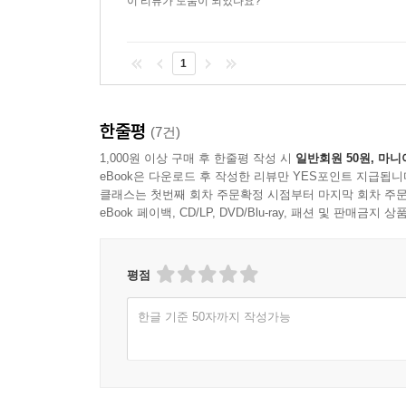
이 리뷰가 도움이 되었나요?
형태론적으로 특이한 포합어를 제외하고 세 가지 유
1
1) 고립어는 단어의 형태가 변하지 않으며 접사가
결정된다. 고전 한문과 현대 중국어가 그 예다. 중국어
사랑한다’는 뜻으로서 단순히 어순을 바꿨을 뿐인데
한줄평
(7건)
2) 교착어는 어근에 접사가 결합하여 단어가 형
1,000원 이상 구매 후 한줄평 작성 시
일반회원 50원, 마니
언어가 대체로 교착어이다. 일본어와 한국어가 그 
eBook은 다운로드 후 작성한 리뷰만 YES포인트 지급됩니
바꾸어도 뉘앙스는 조금 달라질 수 있지만 뜻은 변
클래스는 첫번째 회차 주문확정 시점부터 마지막 회차 주문
3) 굴절어는 관사, 명사, 형용사, 동사의 어미가
eBook 페이백, CD/LP, DVD/Blu-ray, 패션 및 판매금
이탈리아어, 러시아어 등이 그 예다. (다만 현대
굴절어인 독일어는 명사, 형용사, 관사 어미가 성, 
평점
‘Ich liebe dich’이다. 동사원형 lieben은 인칭
liebt(그녀는 사랑한다).
한글 기준 50자까지 작성가능
이 밖에도 저자는 굴절어의 특징을 가진 영어의 구
운문과 한문·유럽의 운문에서 운(韻, rhyme)과 율
접근하는 지름길을 소개한다.