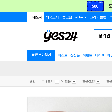
국내도서
외국도서
중고샵
eBook
크레마클럽
C
빠른분야찾기
베스트
신상품
이벤트
바이백
매
웰컴
국내도서
인문
인문/교양
인