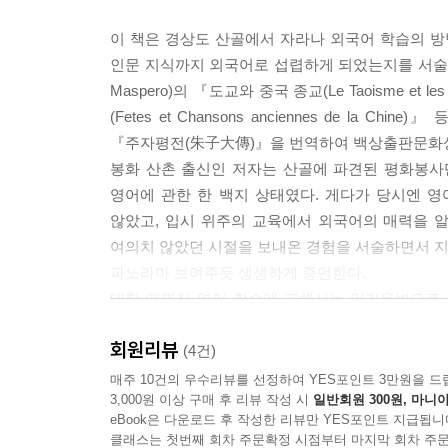
5. 외국어 학습에도 베껴 쓰기가 통한다
6. 교차 학습으로 두 언어를 동시에 잡자
이 책은 경상도 산골에서 자라나 외국어 학습의 방
7. 끝나기 5분 전이라도 출석을 하라
인문 지식까지 외국어로 섭렵하게 되었는지를 서술한 
8. 낙제만 아니면 다음 단계로 올라가라
Maspero)의 『도교와 중국 종교(Le Taoisme et le
9. 사전을 내 몸같이 여기라
(Fetes et Chansons anciennes de 
10. 직접 번역하는 습관 들이기
『주자평전(朱子大傳)』을 번역하여 백상출판문화상 
봉화 산촌 출신인 저자는 산골에 파견된 평화봉사
부록 2 한문, 중국어, 일본어 번역의 실제
영어에 관한 한 백지 상태였다. 게다가 당시엔 
/
않았고, 입시 위주의 교육에서 외국어의 매력을 알
1. 『맹자』
여의치 않았던 시절을 보내온 경험을 서술하면서 지금
2. 주돈이, 「애련설」
파노라마 보여주듯 생생하게 증언한다.
3. 소식, 「적벽부」
대학 때까지 영어 학습에 관해서는 임기응변으로 
4. 이황이 기대승에게 보낸 편지
학문 연구에는 언어가 필요불가결한 수단이며, 특히
5. 기대승이 이황에게 보낸 편지
회원리뷰
그리하여 석·박사과정을 거치면서 고전 한문, 불어
(4건)
6. 김용, 『소오강호』
심경을 누구보다 잘 아는 저자는 각 외국어의 구
매주 10건의 우수리뷰를 선정하여 YES포인트 3만원을 드
7. 가와바타 야스나리, 『설국』
3,000원 이상 구매 후 리뷰 작성 시
일반회원 300원, 마니아
기술하는 등 외국어 학습자를 위한 조언을 아끼지 
eBook은 다운로드 후 작성한 리뷰만 YES포인트 지급됩니
부록에는 한문, 중국어, 일본어 번역의 실제를 수
클래스는 첫번째 회차 주문확정 시점부터 마지막 회차 주문
참고문헌