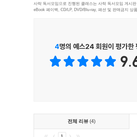
예문은 『맹자』, 주돈이의 「애련설」, 소식의
사락 독서모임으로 진행된 클래스는 사락 독서모임 게시판
「소오강호」, 일본어 예문은 가와바타 야스나리의 
eBook 페이백, CD/LP, DVD/Blu-ray, 패션 및 판매금
2. 조선 시대의 역관 제도, 외국어 학습 교재, 어학연
언어 천재 신숙주, 홍대용의 실전 중국어 등등
전통시대 외국어 학습 풍경과 한자 문화권의
4
명의 예스24 회원이 평가한
독특한 교류 방식까지 살펴보는 흥미진진한 인문 
9.
저자는 동양문화와 우리 전통문화에 대한 해박한 
인물들에 얽힌 흥미진진한 일화를 소개하면서 외국어
조선 시대에는 외교와 교류를 위해 한학(漢學), 왜
(使行: 사신으로 외국에 다녀오는 일) 때는 질문
사역원 산하 통역사 양성 기관인 우어청에서 돌아가
외국어 학습 교재는 있었을까? 훈민정음을 창제한 
같은 교재에 언문을 붙여서 중국어 학습에 활용했는데
요소를 두루 갖추고 있다.
전체 리뷰
(4)
조선 지식인들은 어떤 목적으로 외국어를 배웠을까? 조
1