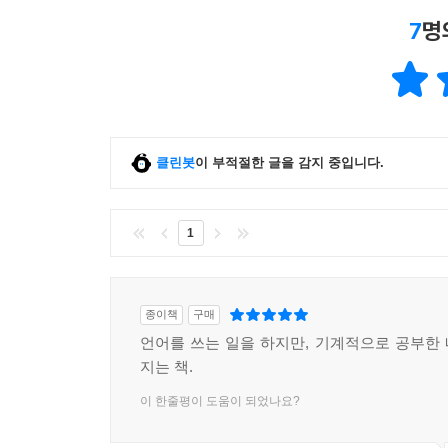
7
명
4. 동아시아의 라틴어인 고전 한문에 입문하는 길
한문과 따로 또 같이 배우는 중국어와 일본어 학습
15세기 조선 지식인 최보(崔溥, 1454~1504)는
고향 나주로 오다가 풍랑을 만나 중국 땅에 표착
클린봇
이 부적절한 글을 감지 중입니다.
겪었지만 최보가 가까스로 조선 관인(官人)임을 입증
중국 강남 지역의 사회생활과 인문지리의 실상을 
교류의 수준과 양식을 증언하는 기록이다. 하지만
1
중국인과 의사소통을 한 주된 수단은 바로 필담(筆談
동아시아 전근대 사회는 나름의 고유한 문화를 함께
월남(베트남)이 공유한 한문은 서유럽의 라틴어와
종이책
구매
영위하였다. 공유하는 문자가 있어 음성언어로 의사
언어를 쓰는 일을 하지만, 기계적으로 공부한
지는 책.
이 책은 한자 문명권의 언어인 한문, 중국어, 일본
이 한줄평이 도움이 되었나요?
파악하게 했다.