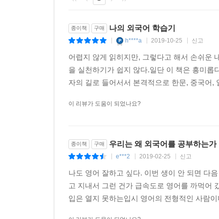
통달했고 심지어 인도와 아랍의 문자까지 터득한 
주도하면서 국제사회에서 조선의 위상을 정립하는 
한편 1765년 청의 수도 연경(북경)에 다녀온 북학
나의 외국어 학습기
종이책
구매
시사하는 바가 크다. 홍대용이 연행(燕行)의 전
h****a
2019-10-25
신고
|
|
|
문물을 보고 배우기 위해 얼마나 철저히 준비하였
어렵지 않게 읽히지만, 그렇다고 해서 손쉬운 
만나자 한 마디도 알아들을 수 없어 고군분투한 
을 실천하기가 쉽지 않다.일단 이 책은 흥미롭
마주하는 언어의 절벽을 보여준다. 또 차츰 중국어
자의 길로 들어서서 본격적으로 한문, 중국어, 일
돌아온 뒤에도 그들과 평생 영향을 주고받았던 일은
문인들이 외국어를 공부했음을 말해준다. 저자 또한
이 리뷰가 도움이 되었나요?
가진 이들에게 도움이 되고자 이 책을 집필했음을 
3. 성인 학습자에게 필요한 외국어 공부법은 따로 있
우리는 왜 외국어를 공부하는가
종이책
구매
언어를 유형별로 파악하고 구조를 익힌 후
e***2
2019-02-25
신고
|
|
|
영어 등 인도-유럽어를 공부하는 특별한 비법
나도 영어 잘하고 싶다. 이번 생이 안 되면 다
고 지내서 그런 건가 급속도로 영어를 까먹어 갔다
20대 중반이 되어서야 외국어에 흥미를 느끼고 
입은 열지 못하는입시 영어의 전형적인 사람이다.
나이가 들어서 외국어를 배운다는 것은 해당 언어의
지구상에 있는 수천 종의 언어를 유형별로 나누면