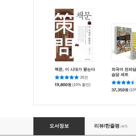
책문, 이 시대가 묻는다
외국어 전파담
습담 세트
26건
19,800
원
(10% 할인)
37,350
원
(1
나의 외국어 학습기
도서정보
리뷰/한줄평
(4/7)