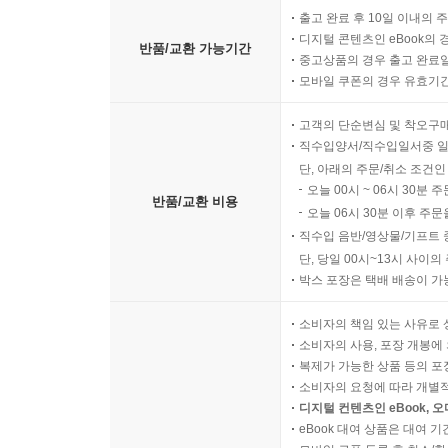
출고 완료 후 10일 이내의 
디지털 콘텐츠인 eBook의 
반품/교환 가능기간
중고상품의 경우 출고 완료일
모바일 쿠폰의 경우 유효기간(
고객의 단순변심 및 착오구
직수입양서/직수입일서중 일
단, 아래의 주문/취소 조건인
오늘 00시 ~ 06시 30분 
반품/교환 비용
오늘 06시 30분 이후 주문
직수입 음반/영상물/기프트 
단, 당일 00시~13시 사이
박스 포장은 택배 배송이 가
소비자의 책임 있는 사유로 
소비자의 사용, 포장 개봉에 
복제가 가능한 상품 등의 포장을 
소비자의 요청에 따라 개별
디지털 컨텐츠인 eBook, 
eBook 대여 상품은 대여 기