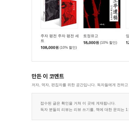
고전 한문의 다양한 문체
문장에 활력을 불어넣는 수사법
고전 한문의 행문 습관
한문 고유명사의 늪
주자 평전 주자 평전 세
토정유고
양
4장 중국어, 일본어 공부
트
18,000
원
(10% 할인)
1
108,000
원
(10% 할인)
/
중국어는 한문이 아니다
중국어는 화제 중심 언어
중국어의 보어
만든 이 코멘트
중국어 품사의 역할
저자, 역자, 편집자를 위한 공간입니다. 독자들에게 전하고
선先 한문, 후後 중국어 학습의 좋은 점
1980년대 일본어 학습 열풍
일본어에 대한 근거 없는 자만심의 배경
접수된 글은 확인을 거쳐 이 곳에 게재됩니다.
한자 읽기와 관용 표현의 벽
독자 분들의 리뷰는 리뷰 쓰기를, 책에 대한 문의는 1:
일본어와 한국어의 유사점과 차이점
일본어 동사의 활용