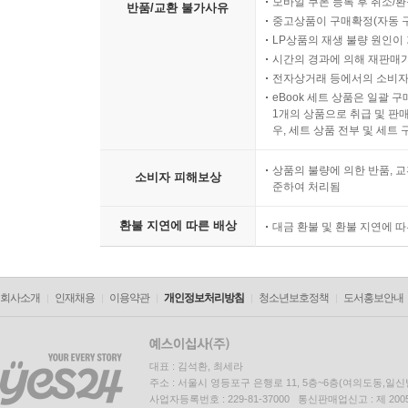
모바일 쿠폰 등록 후 취소/환
반품/교환 불가사유
중고상품이 구매확정(자동 
LP상품의 재생 불량 원인이 기
시간의 경과에 의해 재판매가
전자상거래 등에서의 소비자
eBook 세트 상품은 일괄 
1개의 상품으로 취급 및 판매
우, 세트 상품 전부 및 세트
상품의 불량에 의한 반품, 교
소비자 피해보상
준하여 처리됨
환불 지연에 따른 배상
대금 환불 및 환불 지연에 
회사소개
인재채용
이용약관
개인정보처리방침
청소년보호정책
도서홍보안내
대표 : 김석환, 최세라
주소 : 서울시 영등포구 은행로 11, 5층~6층(여의도동,일신
사업자등록번호 : 229-81-37000 통신판매업신고 : 제 200