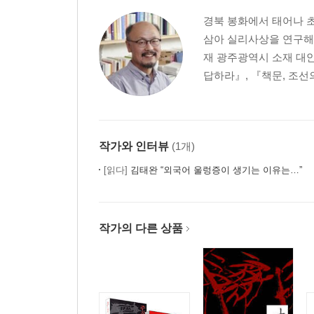
인도-유럽어를 공부하려면
경북 봉화에서 태어나 
인도-유럽어와 한국어의 차이
삼아 실리사상을 연구해 
끝까지 들어봐야 하는 한국어
재 광주광역시 소재 대
한국어 운문문학은 운보다 율을 중시한다
답하라』, 『책문, 조선
압운이 중요한 한시와 유럽의 시
3장 고전 한문은 동아시아의 라틴어
/
작가와 인터뷰
(1개)
15세기 조선 지식인 최보의 표류기
[읽다]
김태완 “외국어 울렁증이 생기는 이유는…”
필담, 한자 문화권의 독특한 교류 방식
한문은 동아시아의 라틴어
한자는 벽돌, 한문은 건축물
작가의 다른 상품
한문 공부의 첫걸음, 갈래를 파악하라
고전 한문의 문법?
문법보다 문장을 먼저!
사서삼경을 통째로 외운 까닭
품사에서 자유로워지면 보이는 것들