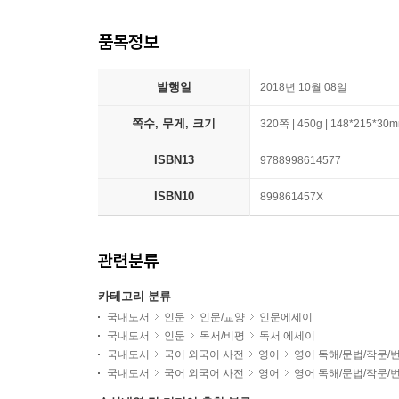
품목정보
발행일
2018년 10월 08일
쪽수, 무게, 크기
320쪽 | 450g | 148*215*30
ISBN13
9788998614577
ISBN10
899861457X
관련분류
카테고리 분류
국내도서
인문
인문/교양
인문에세이
국내도서
인문
독서/비평
독서 에세이
국내도서
국어 외국어 사전
영어
영어 독해/문법/작문/
국내도서
국어 외국어 사전
영어
영어 독해/문법/작문/