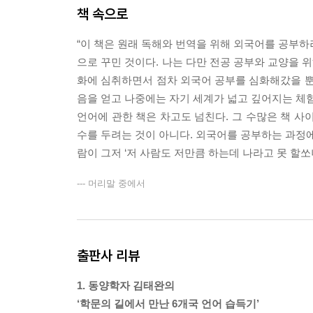
태, 상, 시제, 서법
책 속으로
の라는 격조사의 마술
“이 책은 원래 독해와 번역을 위해 외국어를 공부하
5장 독해와 번역
으로 꾸민 것이다. 나는 다만 전공 공부와 교양을 
/
화에 심취하면서 점차 외국어 공부를 심화해갔을 뿐
해석과 번역의 숙명
음을 얻고 나중에는 자기 세계가 넓고 깊어지는 체험
이질적인 문화가 만날 때: 격의와 번안
언어에 관한 책은 차고도 넘친다. 그 수많은 책 사이
번역불가능성의 신화
수를 두려는 것이 아니다. 외국어를 공부하는 과정에
문법 체계가 다른 언어를 공부할 때 유용한 축자역
람이 그저 ‘저 사람도 저만큼 하는데 나라고 못 할쏘냐
한, 중, 일의 『논어』 번역
--- 머리말 중에서
부록 1 공부는 이렇게
/
1. 외국어 실력은 모국어 실력이 판가름한다
출판사 리뷰
2. 유형을 파악하면 공부가 쉬워진다
3. 최소 2년, 멈추지 말고 꾸준히 하라
1. 동양학자 김태완의
4. 기계적 훈련의 힘을 믿으라
‘학문의 길에서 만난 6개국 언어 습득기’