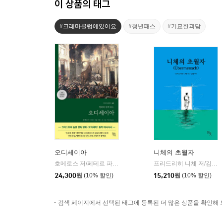
이 상품의 태그
#크레마클럽에있어요
#청년패스
#기묘한괴담
오디세이아
니체의 초월자
호메로스 저/페테르 파울 루벤스 그림/박문재 역
현대지성
프리드리히 니체 저/김철 편역
|
24,300
원
(10% 할인)
15,210
원
(10% 할인)
검색 페이지에서 선택된 태그에 등록된 더 많은 상품을 확인해 