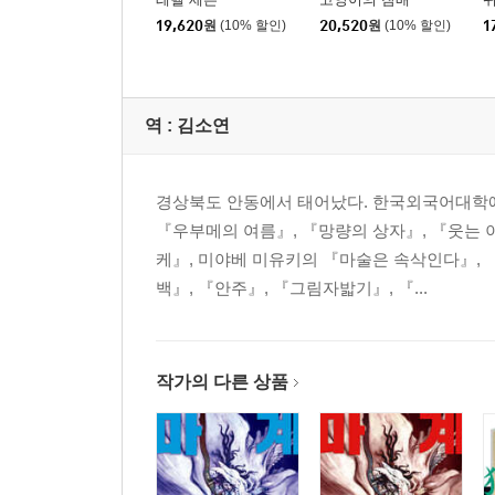
19,620
원
(10% 할인)
20,520
원
(10% 할인)
1
역 :
김소연
경상북도 안동에서 태어났다. 한국외국어대학에
『우부메의 여름』, 『망량의 상자』, 『웃는
케』, 미야베 미유키의 『마술은 속삭인다』, 
백』, 『안주』, 『그림자밟기』, 『...
작가의 다른 상품