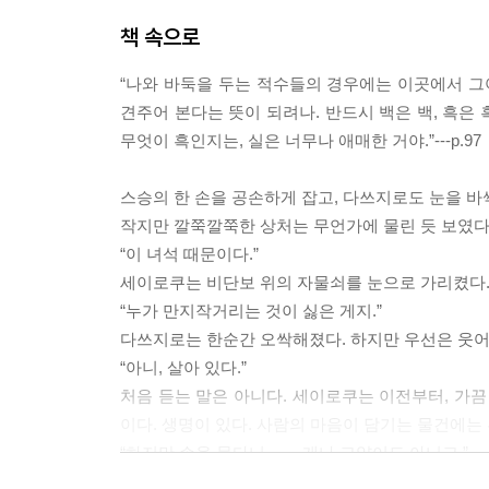
책 속으로
“나와 바둑을 두는 적수들의 경우에는 이곳에서 그
견주어 본다는 뜻이 되려나. 반드시 백은 백, 흑은
무엇이 흑인지는, 실은 너무나 애매한 거야.”---p.97
스승의 한 손을 공손하게 잡고, 다쓰지로도 눈을 바
작지만 깔쭉깔쭉한 상처는 무언가에 물린 듯 보였다
“이 녀석 때문이다.”
세이로쿠는 비단보 위의 자물쇠를 눈으로 가리켰다
“누가 만지작거리는 것이 싫은 게지.”
다쓰지로는 한순간 오싹해졌다. 하지만 우선은 웃어 
“아니, 살아 있다.”
처음 듣는 말은 아니다. 세이로쿠는 이전부터, 가끔
이다. 생명이 있다. 사람의 마음이 담기는 물건에는 
“하지만 손을 물다니…… 개나 고양이도 아니고.”
“그런 못된 자물쇠도 가끔은 있다. 너는 아직 만난 적이 없