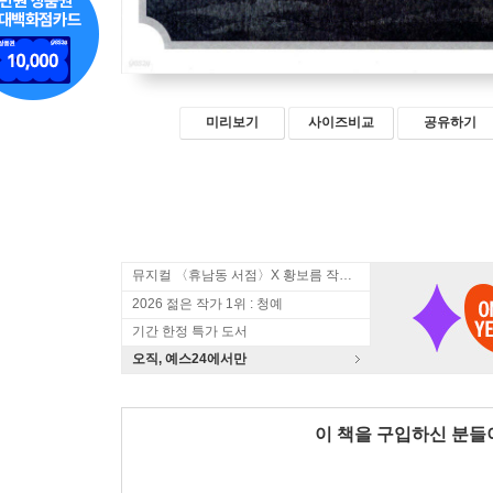
미리보기
사이즈비교
공유하기
뮤지컬 〈휴남동 서점〉X 황보름 작가 북토크
2026 젊은 작가 1위 : 청예
기간 한정 특가 도서
오직, 예스24에서만
이 책을 구입하신 분