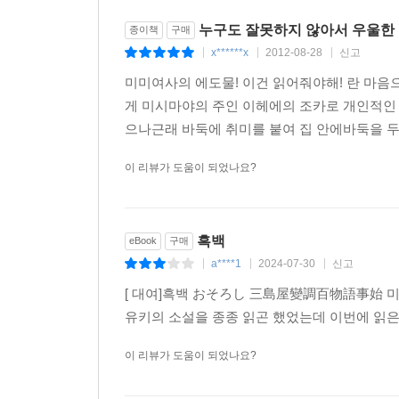
누구도 잘못하지 않아서 우울한
종이책
구매
x******x
2012-08-28
신고
|
|
|
미미여사의 에도물! 이건 읽어줘야해! 란 마음으
게 미시마야의 주인 이헤에의 조카로 개인적인 
으나근래 바둑에 취미를 붙여 집 안에바둑을 두기
이 리뷰가 도움이 되었나요?
흑백
eBook
구매
a****1
2024-07-30
신고
|
|
|
[ 대여]흑백 おそろし 三島屋變調百物語事始 미
유키의 소설을 종종 읽곤 했었는데 이번에 읽
이 리뷰가 도움이 되었나요?