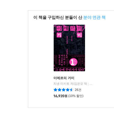
이 책을 구입하신 분들이 산
분야 연관 책
이메르의 거미
치넨 미키토 저/김은모 역
북다
|
26건
16,920
원
(10% 할인)