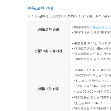
반품/교환 안내
※ 상품 설명에 반품/교환과 관련한 안내가 있는경우 아래 
마이페이지 >
반품/교환 신청
반품/교환 방법
판매자 배송 상품은 판매자와
출고 완료 후 10일 이내의 
디지털 콘텐츠인 eBook의 
반품/교환 가능기간
중고상품의 경우 출고 완료일
모바일 쿠폰의 경우 유효기간(
고객의 단순변심 및 착오구
직수입양서/직수입일서중 일
단, 아래의 주문/취소 조건인
오늘 00시 ~ 06시 30분 
반품/교환 비용
오늘 06시 30분 이후 주문
직수입 음반/영상물/기프트 
단, 당일 00시~13시 사이
박스 포장은 택배 배송이 가