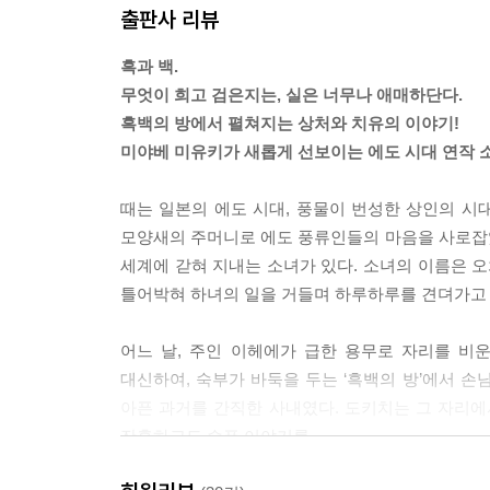
출판사 리뷰
“그래서 너는 화가 난 게냐.”
흑과 백.
대답이 막혀, 오치카는 가슴에 손을 댔다. 의도하지
무엇이 희고 검은지는, 실은 너무나 애매하단다.
자신의 고동이 전해져 온다. 거기에 분노가 섞여 있
흑백의 방에서 펼쳐지는 상처와 치유의 이야기!
“―오시마 씨에게, 악의가 있었으리라고는 생각하지 
미야베 미유키가 새롭게 선보이는 에도 시대 연작 소
“하지만 화는 나는 게로구나. 그런 얼굴을 하고 있는 
마구 짓밟힌 기분이 들었던 것이다. 오치카는 기분을
때는 일본의 에도 시대, 풍물이 번성한 상인의 
기에 달렸다며, 타인이 손쉽게 옆으로 치워버리기라
모양새의 주머니로 에도 풍류인들의 마음을 사로잡
세계에 갇혀 지내는 소녀가 있다. 소녀의 이름은 
---pp. 324~325
틀어박혀 하녀의 일을 거들며 하루하루를 견뎌가고 
어느 날, 주인 이헤에가 급한 용무로 자리를 비
대신하여, 숙부가 바둑을 두는 ‘흑백의 방’에서 손
아픈 과거를 간직한 사내였다. 도키치는 그 자리에
잔혹하고도 슬픈 이야기를.