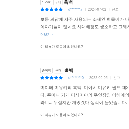
흑백
eBook
구매
d*******a
2024-07-02
신고
|
|
|
보통 괴담에 자주 사용되는 소재인 백물어가 
이야기들이 많네요.시대배경도 생소하고 그래서 
더보기
이 리뷰가 도움이 되었나요?
흑백
종이책
구매
e********0
2022-09-05
신고
|
|
|
미야베 미유키의 흑백. 미야베 미유키 월드 제
다. 주머니 가게 미시마야의 주인장인 이헤에의
라니... 무섭지만 재밌겠다 생각이 들었습니다. 
이 리뷰가 도움이 되었나요?