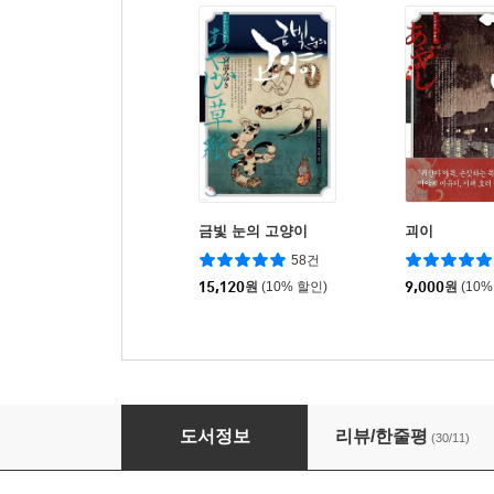
금빛 눈의 고양이
괴이
58건
15,120
원
(10% 할인)
9,000
원
(10%
흑백
도서정보
리뷰/한줄평
(30/11)