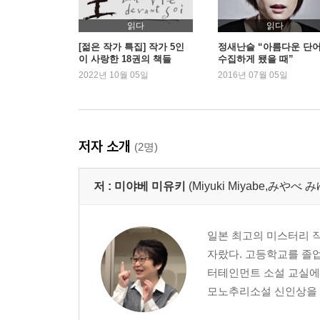
읽다
읽다
[젊은 작가 특집] 작가 5인
정새난슬 “아름다운 단
이 사랑한 18권의 책들
수집하게 됐을 때”
2022년 10월 05일
2016년 07월 05일
저자 소개
(2명)
저 :
미야베 미유키
(Miyuki Miyabe,みや
일본 최고의 미스터리 작가
자랐다. 고등학교를 졸업
터테인먼트 소설 교실에서
모노추리소설 신인상을 수