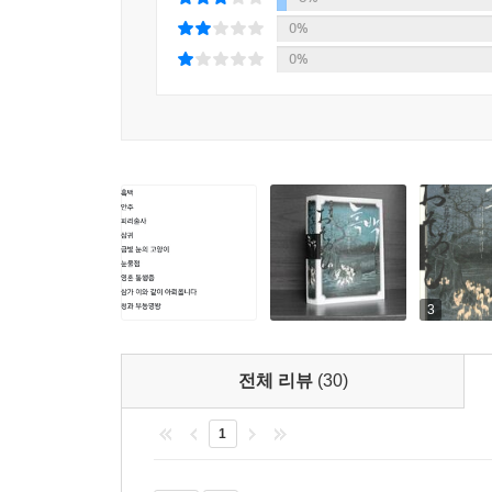
미유키의 필생의 사업(life work)’이라고까지 표현했
0%
0%
예쁘장한 주머니를 몸에 달고 거리를 활보하는 에도
주머니의 내용물이 뭔지는 신경 쓰지 않는 것이
주머니가 아닌 그 안을 들여다본다. 그리고 안을 들
때문에 말하는 사람들은 오치카에게 신뢰를 갖고 
그리고 오치카의 눈과 귀로 이야기를 ‘보는’ 독자들 
‘흑백의 방’에서 펼쳐지는 말하고, 듣는다는 행위는
남에게 털어놓아 결국 이해를 받고, 용서를 받는다. 
세상에는 이런 일도 있을 수 있는 법이다.
3
전체 리뷰
(30)
1