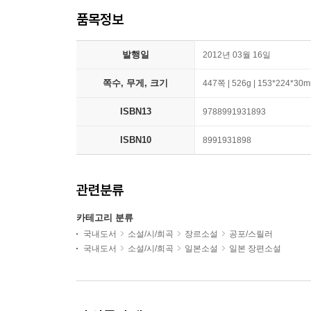
품목정보
발행일
2012년 03월 16일
쪽수, 무게, 크기
447쪽 | 526g | 153*224*30
ISBN13
9788991931893
ISBN10
8991931898
관련분류
카테고리 분류
국내도서
소설/시/희곡
장르소설
공포/스릴러
국내도서
소설/시/희곡
일본소설
일본 장편소설