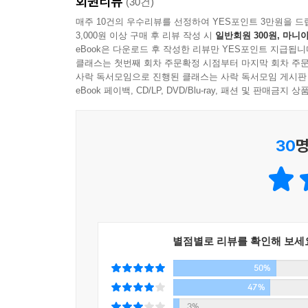
회원리뷰
도키치의 이야기를 들으며 오치카는 깨닫는다. ‘세상
(30건)
있는 사람은 나 혼자가 아니다.’
매주 10건의 우수리뷰를 선정하여 YES포인트 3만원을 드
3,000원 이상 구매 후 리뷰 작성 시
일반회원 300원, 마니아
그러한 조카의 변화를 눈치 챈 이헤에는 오치카를 
eBook은 다운로드 후 작성한 리뷰만 YES포인트 지급됩니
여는 것이다. 그 이야기를 듣는 사람은 오치카 한 
클래스는 첫번째 회차 주문확정 시점부터 마지막 회차 주문
사락 독서모임으로 진행된 클래스는 사락 독서모임 게시판
그리하여 초대된 손님들은 저마다 기괴하고도 슬픈
eBook 페이백, CD/LP, DVD/Blu-ray, 패션 및 판매금
장수 일가, 요양을 위해 오랜 세월을 떨어져 자란 
씨실과 날실처럼 한데 엮여 기괴하고 서글픈 무늬
30
명
옳았을까? 그리고 오치카가 잊으려 해도 잊을 수 
‘사회파 미스터리의 여왕’ 미야베 미유키가
그토록 바라던 괴담 대회의 서막!
오싹하면서도 아련한 에도 시대 괴담의 정취 속으
별점별로 리뷰를 확인해 보세
괴담 대회는 본래, 백 명의 사람이 한 자리에 모여 
50%
마지막까지 다 끄고 나면 귀신이 나온다고 하는 전설
등 일본의 많은 미스터리 작가들에게 영감을 주었다
47%
것이다. ‘사회파 미스터리의 여왕’ 미야베 미유키에
3%