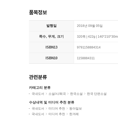
품목정보
발행일
2018년 09월 05일
쪽수, 무게, 크기
320쪽 | 422g | 140*210*30
ISBN13
9791158884314
ISBN10
1158884311
관련분류
카테고리 분류
국내도서
소설/시/희곡
한국소설
한국 단편소설
수상내역 및 미디어 추천 분류
국내도서
미디어 추천
동아일보
국내도서
미디어 추천
한겨레