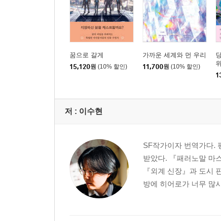
꿈으로 갈게
가까운 세계와 먼 우리
15,120
원
(10% 할인)
11,700
원
(10% 할인)
1
저 :
이수현
SF작가이자 번역가다.
받았다. 『패러노말 마
『외계 신장』과 도시 
방에 히어로가 너무 많사