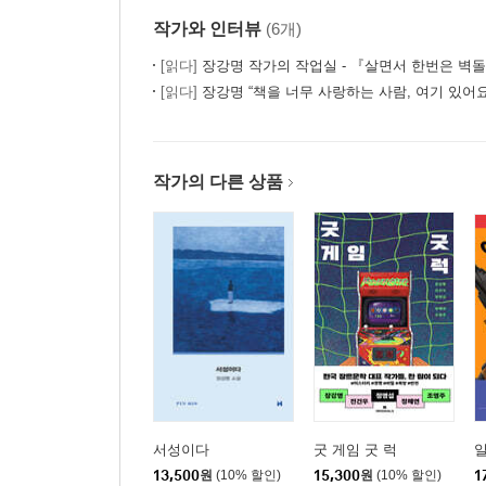
작가와 인터뷰
(6개)
[읽다]
장강명 작가의 작업실 - 『살면서 한번은 벽돌책
[읽다]
장강명 “책을 너무 사랑하는 사람, 여기 있어요
작가의 다른 상품
서성이다
굿 게임 굿 럭
13,500
원
(10% 할인)
15,300
원
(10% 할인)
1