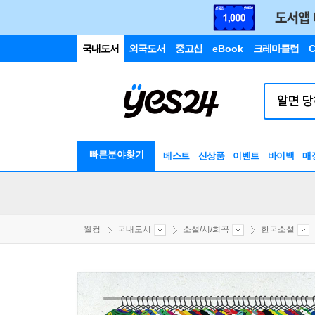
국내도서
외국도서
중고샵
eBook
크레마클럽
C
빠른분야찾기
베스트
신상품
이벤트
바이백
매
웰컴
국내도서
소설/시/희곡
한국소설