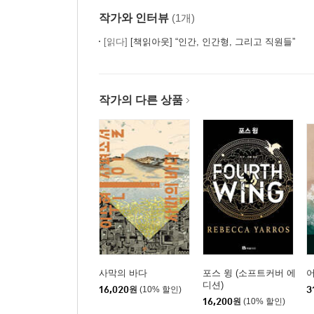
작가와 인터뷰
(1개)
[읽다]
[책읽아웃] “인간, 인간형, 그리고 직원들”
작가의 다른 상품
사막의 바다
포스 윙 (소프트커버 에
디션)
16,020
원
(10% 할인)
3
16,200
원
(10% 할인)