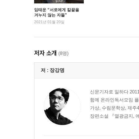
읽다
임태운 “서로에게 칼끝을
겨누지 않는 자들”
2021년 01월 20일
저자 소개
(8명)
저 :
장강명
신문기자로 일하다 20
함께 온라인독서모임 플랫
가상, 수림문학상, 제주
장편소설 『열광금지, 에