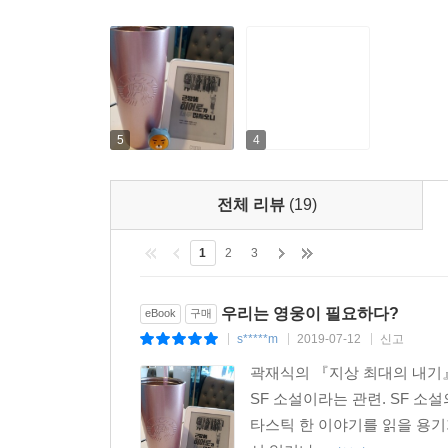
수십 건의 테러를 했다는 이유로 대중의 표적이 된 
취급을 받으며 10억의 현상금이 걸린다. 빙결 능력자
5
4
전체 리뷰
(19)
1
2
3
우리는 영웅이 필요하다?
eBook
구매
s*****m
2019-07-12
신고
|
|
|
곽재식의 『지상 최대의 내기』
SF 소설이라는 관련. SF 
타스틱 한 이야기를 읽을 용기