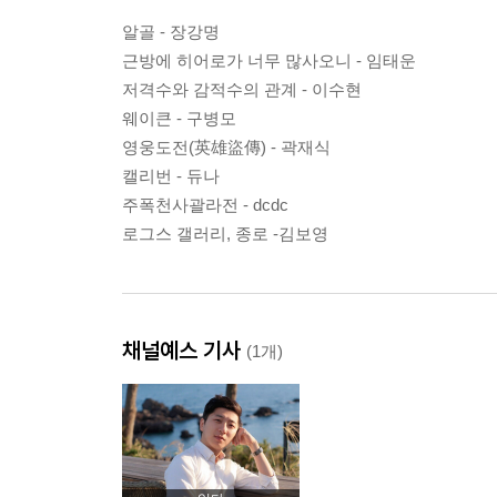
알골 - 장강명
근방에 히어로가 너무 많사오니 - 임태운
저격수와 감적수의 관계 - 이수현
웨이큰 - 구병모
영웅도전(英雄盜傳) - 곽재식
캘리번 - 듀나
주폭천사괄라전 - dcdc
로그스 갤러리, 종로 -김보영
채널예스 기사
(1개)