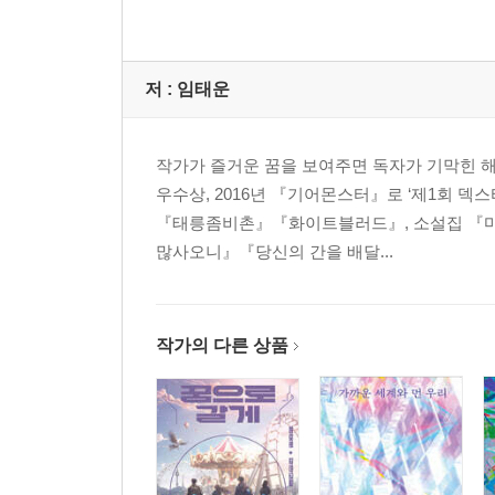
저 :
임태운
작가가 즐거운 꿈을 보여주면 독자가 기막힌 해
우수상, 2016년 『기어몬스터』로 ‘제1회 덱
『태릉좀비촌』『화이트블러드』, 소설집 『마
많사오니』『당신의 간을 배달...
작가의 다른 상품