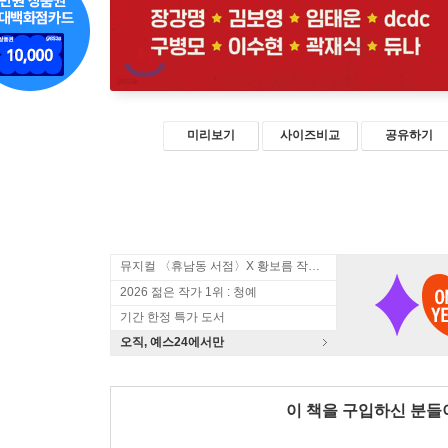
미리보기
사이즈비교
공유하기
뮤지컬 〈휴남동 서점〉X 황보름 작가 북토크
2026 젊은 작가 1위 : 청예
기간 한정 특가 도서
오직, 예스24에서만
이 책을 구입하신 분