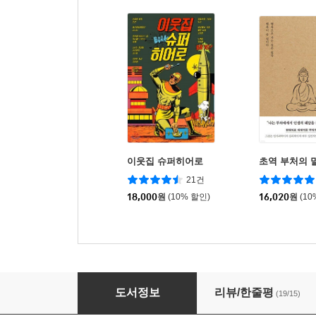
이웃집 슈퍼히어로
초역 부처의 
21건
18,000
원
(10% 할인)
16,020
원
(10
근방에 히어로가 너무 많사오니
도서정보
리뷰/한줄평
(19/15)