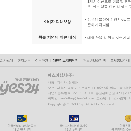
1개의 상품으로 취급 및 판매
우, 세트 상품 전부 및 세트
상품의 불량에 의한 반품, 교
소비자 피해보상
준하여 처리됨
환불 지연에 따른 배상
대금 환불 및 환불 지연에 
회사소개
인재채용
이용약관
개인정보처리방침
청소년보호정책
도서홍보안내
대표 : 김석환, 최세라
주소 : 서울시 영등포구 은행로 11, 5층~6층(여의도동,일신
사업자등록번호 : 229-81-37000 통신판매업신고 : 제 200
이메일 : yes24help@yes24.com 호스팅 서비스사업자 :
Copyright ⓒ YES24 Corp. All Rights Reserved.