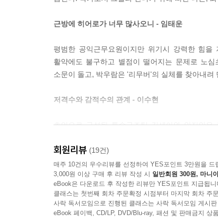
근방에 히어로가 너무 많사오니 - 임태운
평범한 공익근무요원이지만 위기시 강력한 힘을 
활약에도 불구하고 별점이 떨어지는 문제로 노심초
소문이 돌고, 박우람은 '리무버'의 실체를 찾아내려 
저격수와 감적수의 관계 - 이수현
초인으로 구성된 특수구조팀 김세이와 안지안은 
구조하라는 임무지만, 순간이동의 제약 조건 때문에
회원리뷰
(19건)
웨이큰 - 구병모
매주 10건의 우수리뷰를 선정하여 YES포인트 3만원을 드
3,000원 이상 구매 후 리뷰 작성 시
일반회원 300원, 마니아
eBook은 다운로드 후 작성한 리뷰만 YES포인트 지급됩니
가상 테마파크 익스피리언스 파크에 체험학습을 온
클래스는 첫번째 회차 주문확정 시점부터 마지막 회차 주문
구출하기 위해 가상세계로 구조대가 투입되고, 이들
사락 독서모임으로 진행된 클래스는 사락 독서모임 게시판
eBook 페이백, CD/LP, DVD/Blu-ray, 패션 및 판매금