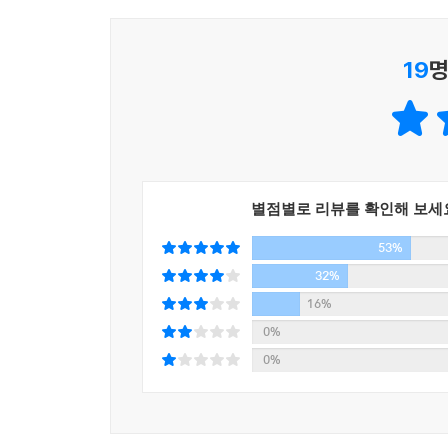
영웅도전(英雄盜傳) - 곽재식
19
명
장보고가 세상을 뜨자 바다에 해적들이 난립하기
의적으로 널리 이름 알려진 '영웅도'는 청해진 북
남자가 밧줄로 자신의 몸을 꽁꽁 묶은 채 그를 기다
캘리번 - 듀나
별점별로 리뷰를 확인해 보세
적사병으로 모든 생명체가 기괴하게 변해버린 대구, 
53%
일원이며, 지역 탐색과 연구, 생존자 구출을 위해 
32%
주폭천사괄라전 - dcdc
16%
0%
편의점 알바인 나는 술만 마시면 괴력을 발휘하는 
0%
때문에 많은 사람이 죽을 수 있다고, 그녀를 말려달라
로그스 갤러리, 종로 -김보영