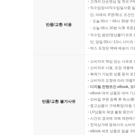
고객의 단순변심 및 착오구
직수입양서/직수입일서중 일
단, 아래의 주문/취소 조건인
오늘 00시 ~ 06시 30분 
반품/교환 비용
오늘 06시 30분 이후 주문
직수입 음반/영상물/기프트 
단, 당일 00시~13시 사이
박스 포장은 택배 배송이 가
소비자의 책임 있는 사유로 
소비자의 사용, 포장 개봉에 
복제가 가능한 상품 등의 포장을 
소비자의 요청에 따라 개별
디지털 컨텐츠인 eBook, 
eBook 대여 상품은 대여 기
모바일 쿠폰 등록 후 취소/환
반품/교환 불가사유
중고상품이 구매확정(자동 
LP상품의 재생 불량 원인이 기
시간의 경과에 의해 재판매가
전자상거래 등에서의 소비자
eBook 세트 상품은 일괄 