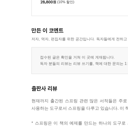
28,800
원
(10% 할인)
Part 6 파일 업로드 처리
21장 파일 업로드 방식
만든 이 코멘트
21.1 스프링의 첨부파일을 위한 설정
21.2 〈form〉 방식의 파일 업로드
저자, 역자, 편집자를 위한 공간입니다. 독자들에게 전하고
21.3 Ajax를 이용하는 파일 업로드
접수된 글은 확인을 거쳐 이 곳에 게재됩니다.
22장 파일 업로드 상세 처리
독자 분들의 리뷰는 리뷰 쓰기를, 책에 대한 문의는 1:
22.1 파일의 확장자나 크기의 사전 처리
22.2 섬네일 이미지 생성
22.3 업로드된 파일의 데이터 반환
출판사 리뷰
23장 브라우저에서 섬네일 처리
현재까지 출간된 스프링 관련 많은 서적들은 주로
23.1 〈input type='file'〉의 초기화
사용하는 도구로서 스프링을 다루고 있습니다. 이 
23.2 업로드된 이미지 처리
* 스프링은 이 책의 예제를 만드는 하나의 도구로