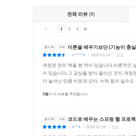
31.1 접근 제한 설정
개정판에서는 다음과 같은 점들이 달라지게 되었습
31.2 단순 로그인 처리
전체 리뷰
(9)
* 스프링의 버전은 5.x 버전을 사용하고, 개발도구는 Spri
31.3 커스텀 로그인 페이지
* 기존에 사용하던 XML과 Java Configuratio
31.4 CSRF(Cross-site request forgery) 공격과 토큰
1
2
- 최근 스프링 관련 예제나 프로젝트에서 XML 대신
31.5 로그인 성공과 AuthenticationSuccessHandler
* 데이터베이스는 기존의 MySQL이 아닌 Oracle Datab
31.6 로그아웃의 처리와 LogoutSuccessHandler
* 스프링 시큐리티(Spring Security)를 추가해서
이론을 배우기보단 (기능이 충실
종이책
구매
* Lombok 라이브러리를 활용해서 Getter/Set
n******4
2020-01-14
신고
|
|
|
32장 JDBC를 이용하는 간편 인증/권한 처리
* MyBatis의 Mapper 인터페이스와 XML을
개정판 전의 책을 본 적이 있습니다.이론적인 
32.1 JDBC를 이용하기 위한 테이블 설정
있습니다.
이 있습니다.그 감상을 받아 들이신 건지 개정
32.2 기존의 테이블을 이용하는 경우
이 늘어난 만큼 비문과 오타, 누락 등의 실수도 
33장 커스텀 UserDetailsService 활용
3명
이 이 리뷰를 추천합니다.
33.1 회원 도메인, 회원 Mapper 설계
33.2 CustomUserDetailsService 구성
코드로 배우는 스프링 웹 프로
종이책
구매
34장 스프링 시큐리티를 JSP에서 사용하기
d***k
2018-12-16
신고
|
|
|
34.1 JSP에서 로그인한 사용자 정보 보여주기