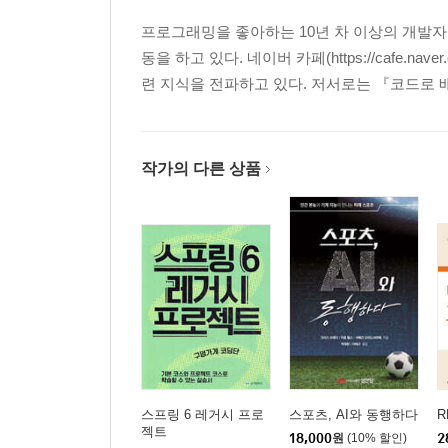
17.7 댓글 페이지의 화면 처리
프로그래밍을 좋아하는 10년 차 이상의 개발자
동을 하고 있다. 네이버 카페(https://cafe.
Part 5 AOP와 트랜잭션
련 지식을 전파하고 있다. 저서로는 『코드로 배
18장 AOP라는 패러다임
18.1 AOP 용어들
18.2 AOP 실습
작가의 다른 상품
18.3 AOP 설정
18.4 AOP 테스트
18.5 @Around와 ProceedingJoinPoint
19장 스프링에서 트랜잭션 관리
19.1 데이터베이스 설계와 트랜잭션
19.2 트랜잭션 설정 실습
20장 댓글과 댓글 수에 대한 처리
스프링 6 레거시 프로
스포츠, AI와 동행하다
R
20.1 프로젝트수정
젝트
18,000
원
(10% 할인)
2