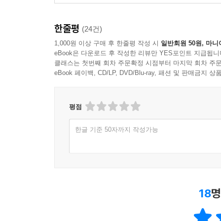
A.7 Log4j 추가
A.8 Tomcat 설정
한줄평
(24건)
A.9 스프링 MVC 추가와 XML 파일 생성
1,000원 이상 구매 후 한줄평 작성 시
일반회원 50원, 마니
A.10 web.xml 생성과 실행 테스트
eBook은 다운로드 후 작성한 리뷰만 YES포인트 지급됩니
클래스는 첫번째 회차 주문확정 시점부터 마지막 회차 주문
eBook 페이백, CD/LP, DVD/Blu-ray, 패션 및 판매금
찾아 보기
평점
한글 기준 50자까지 작성가능
18
명