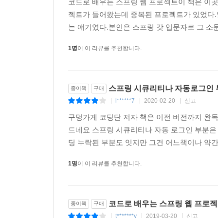
코드로 배우는 스프링 웹 프로젝트이 책은 이곳
34.2 표현식을 이용하는 동적 화면 구성
젝트가 들어왔는데 중복된 프로젝트가 있었다.
는 얘기였다.본인은 스프링 갓 입문자로 그 소문
35장 자동 로그인(remember-me)
35.1 데이터베이스를 이용하는 자동 로그인
1명
이 이 리뷰를 추천합니다.
36장 Java 설정을 이용하는 경우의 스프링 시큐리
36.1 Java 설정 추가 및 동작 확인
스프링 시큐리티나 자동로그인 
종이책
구매
36.2 로그인 페이지 관련 설정
l******7
2020-02-20
신고
|
|
|
36.3 로그아웃 처리
구멍가게 코딩단 저자 책은 이전 버전까지 완
36.4 PasswordEncoder 지정
드네요 스프링 시큐리티나 자동 로그인 부분은
36.5 JDBC를 이용하는 Java 설정
딩 누락된 부분도 잇지만 그건 어느책이나 약간
36.6 커스텀 UserDetailsService 설정
36.7 자동 로그인 설정(remember-me)
1명
이 이 리뷰를 추천합니다.
37장 어노테이션을 이용하는 스프링 시큐리티 설정
코드로 배우는 스프링 웹 프로
종이책
구매
38장 기존 프로젝트에 스프링 시큐리티 접목하기
t*******y
2019-03-20
신고
|
|
|