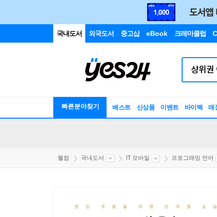
국내도서
외국도서
중고샵
eBook
크레마클럽
C
빠른분야찾기
베스트
신상품
이벤트
바이백
매
웰컴
국내도서
IT 모바일
프로그래밍 언어