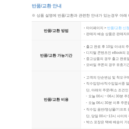
반품/교환 안내
※ 상품 설명에 반품/교환과 관련한 안내가 있는경우 아래 
마이페이지 >
반품/교환 신청
반품/교환 방법
판매자 배송 상품은 판매자와
출고 완료 후 10일 이내의 
디지털 콘텐츠인 eBook의 
반품/교환 가능기간
중고상품의 경우 출고 완료일
모바일 쿠폰의 경우 유효기간(
고객의 단순변심 및 착오구
직수입양서/직수입일서중 일
단, 아래의 주문/취소 조건인
오늘 00시 ~ 06시 30분 
반품/교환 비용
오늘 06시 30분 이후 주문
직수입 음반/영상물/기프트 
단, 당일 00시~13시 사이
박스 포장은 택배 배송이 가