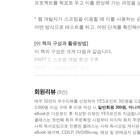
24장 첨부파일의 다운로드 혹은 원본 보여주기
프로젝트를 목표로 두고 이를 완성해 가는 과정을 
24.1 첨부파일의 다운로드
24.2 원본 이미지 보여주기
* 웹 개발자가 스프링을 이용할 때 이를 사용하는 
24.3 첨부파일 삭제
어떤 방식으로 테스트를 하고, 어떤 단계를 확인해
25장 프로젝트의 첨부파일 - 등록
[이 책의 구성과 활용방법]
25.1 첨부파일 정보를 위한 준비
이 책의 구성은 크게 다음과 같습니다.
25.2 등록을 위한 화면 처리
PART 1: 스프링 개발 환경 구축
25.3 BoardController, BoardService의 처리
PART 2: 스프링 MVC 설정
PART 3: 기본적인 웹 게시물 관리
26장 게시물의 조회와 첨부파일
PART 4: REST 방식과 Ajax를 이용하는 댓글 처리
26.1 BoardService와 BoardController 수정
회원리뷰
PART 5: AOP와 트랜잭션
(9건)
26.2 BoardController의 변경과 화면 처리
PART 6: 파일 업로드 처리
매주 10건의 우수리뷰를 선정하여 YES포인트 3만원을 드
3,000원 이상 구매 후 리뷰 작성 시
일반회원 300원, 마니아
PART 7: Spring Web Security를 이용한 로그인 처
27장 게시물의 삭제와 첨부파일
eBook은 다운로드 후 작성한 리뷰만 YES포인트 지급됩니
클래스는 첫번째 회차 주문확정 시점부터 마지막 회차 주문
27.1 첨부파일 삭제 처리
PART 1에서는 스프링을 공부하는 데 필요한 기
사락 독서모임으로 진행된 클래스는 사락 독서모임 게시판
사용하는 것이 아니기 때문에 그와 관련된 기반 지식을
eBook 페이백, CD/LP, DVD/Blu-ray, 패션 및 판매금
28장 게시물의 수정과 첨부파일