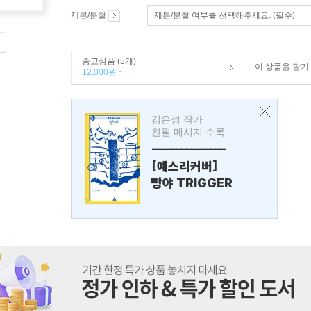
제본/분철
제본/분철 여부를 선택해주세요. (필수)
중고상품 (5개)
이 상품을 팔기
12,000원 ~
김은성 작가
친필 메시지 수록
---------------
[예스리커버]
빵야 TRIGGER