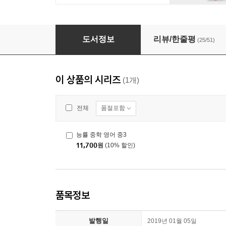
능률 중학 영어 중1
도서정보
리뷰/한줄평
(25/51)
이 상품의 시리즈
(1개)
품절포함
전체
능률 중학 영어 중3
11,700
원
(10% 할인)
품목정보
발행일
2019년 01월 05일