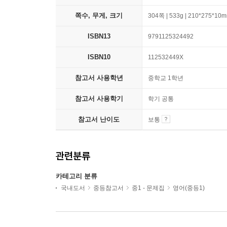
쪽수, 무게, 크기
304쪽 | 533g | 210*275*10
ISBN13
9791125324492
ISBN10
112532449X
참고서 사용학년
중학교 1학년
참고서 사용학기
학기 공통
참고서 난이도
보통
관련분류
카테고리 분류
국내도서
중등참고서
중1 - 문제집
영어(중등1)