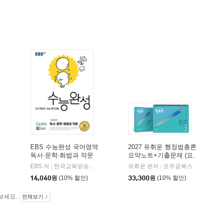
EBS 수능완성 국어영역
2027 유휘운 행정법총론
독서·문학·화법과 작문
요약노트+기출문제 (요.
(2026년)
플.)
비상교육
EBS 저
한국교육방송공사
유휘운 편저
모두공북스
|
|
|
14,040
원
(10% 할인)
33,300
원
(10% 할인)
보세요.
전체보기