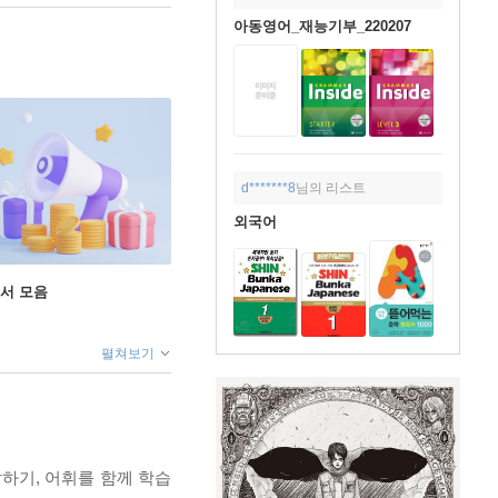
아동영어_재능기부_220207
d*******8
님의 리스트
외국어
도서 모음
펼쳐보기
말하기, 어휘를 함께 학습