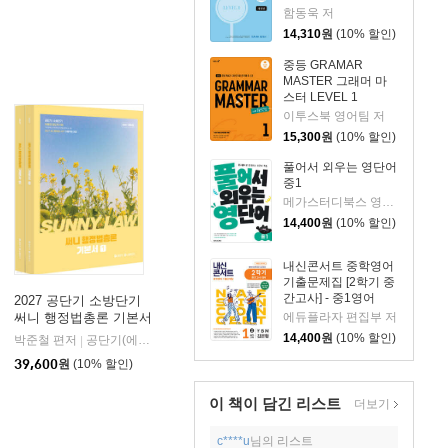
YBM(박준언)
함동욱 저
14,310
원
(10% 할인)
중등 GRAMAR
MASTER 그래머 마
스터 LEVEL 1
이투스북 영어팀 저
15,300
원
(10% 할인)
풀어서 외우는 영단어
중1
메가스터디북스 영어연구팀 저
14,400
원
(10% 할인)
내신콘서트 중학영어
기출문제집 [2학기 중
간고사] - 중1영어
2027 공단기 소방단기
YBM 김은형 (2026
에듀플라자 편집부 저
써니 행정법총론 기본서
년)
14,400
원
(10% 할인)
박준철 편저
공단기(에스티유니타스)
|
39,600
원
(10% 할인)
이 책이 담긴
리스트
더보기
c****u
님의 리스트