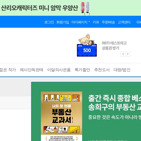
로그인
회원가입
마이페이지
카트
주문/배송
고객센터
Gl
젊은 작가
예사단독판매
이달의사은품
특가할인
추천도서
대량/법인