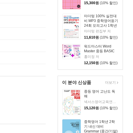
15,300
원
(10% 할인)
마더텅 100% 실전대
비 MP3 중학영어듣기
24회 모의고사 1학년
(2026년)
마더텅 편집부 저
11,610
원
(10% 할인)
워드마스터 Word
Master 중등 BASIC
홍미정 저
12,150
원
(10% 할인)
이 분야 신상품
더보기
중등 영어 고난도 독
해
넥서스영어교육연구소 저
15,120
원
(10% 할인)
중학영어 1학년 2학
기 내신 대비
Grammar (중간/기말)