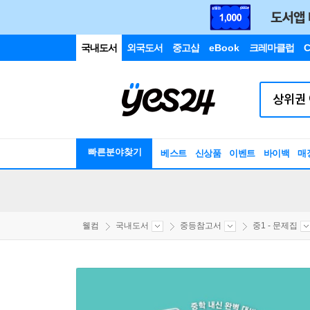
국내도서
외국도서
중고샵
eBook
크레마클럽
C
빠른분야찾기
베스트
신상품
이벤트
바이백
매
웰컴
국내도서
중등참고서
중1 - 문제집