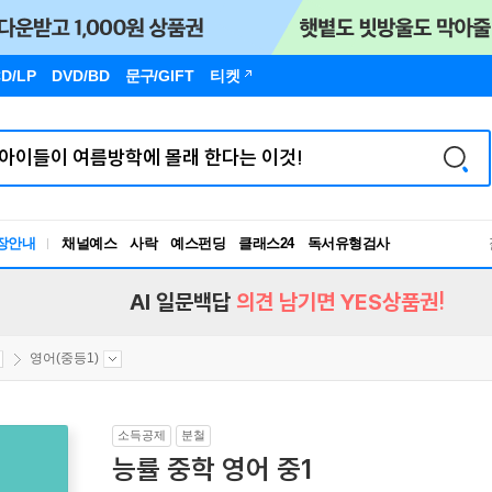
D/LP
DVD/BD
문구
/GIFT
티켓
장안내
채널예스
사락
예스펀딩
클래스24
독서유형검사
RBTI Lab
독서유형검사
AI 일문백답
의견 남기면 YES상품권!
영어(중등1)
소득공제
분철
능률 중학 영어 중1