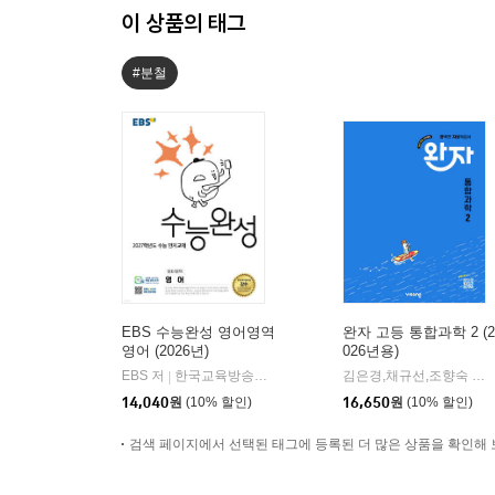
이 상품의 태그
#분철
EBS 수능완성 영어영역
완자 고등 통합과학 2 (2
영어 (2026년)
026년용)
EBS 저
한국교육방송공사
김은경,채규선,조향숙 등저
|
14,040
원
(10% 할인)
16,650
원
(10% 할인)
검색 페이지에서 선택된 태그에 등록된 더 많은 상품을 확인해 