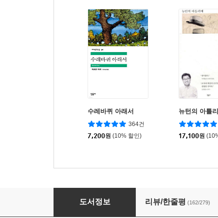
수레바퀴 아래서
뉴턴의 아틀
364건
7,200
원
(10% 할인)
17,100
원
(10
21세기를 위한 21가지 제언
도서정보
리뷰/한줄평
(162/279)