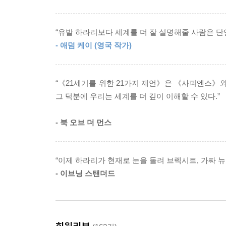
심대해서 삶의 기본 구조마저 바꾸어놓을 것이다.
이런 두려움을 가라앉히기 위해 국가는 결국 테러 
치열한 자아성찰과 새로운 사회정치적 모델을 구상
한 정보와 비밀 작전을 동원해 테러를 지원하는 금
“유발 하라리보다 세계를 더 잘 설명해줄 사람은 단연
테러범들이 세계무역센터를 무너뜨리는 드라마를 관
- 애덤 케이 (영국 작가)
영해야 한다는 강박감에 빠지게 된다. 그 결과 국가
테러범은 자신의 염원을 달성하는 일이 드물지 않게
_10. 테러리즘
“《21세기를 위한 21가지 제언》은 《사피엔스》와
그 덕분에 우리는 세계를 더 깊이 이해할 수 있다.”
독단적이지 않은 세속주의 운동은 상대적으로 겸손
키길 희망한다. 최저임금을 몇 달러라도 올리고 아
- 북 오브 더 먼스
친 나머지 습관적으로 불가능한 것을 이루겠다고 서약하
기한다. 마치 어떤 법률을 시행하거나, 어떤 사원을 
“이제 하라리가 현재로 눈을 돌려 브렉시트, 가짜 뉴
_14. 세속주의
- 이브닝 스탠더드
지금 세계에서 불의의 대부분은 개인의 선입견보다
감지하도록 진화하지는 않았다. 그런 편향의 적어도
다. 이 책을 쓰는 동안 나 자신이 그 교훈을 절실