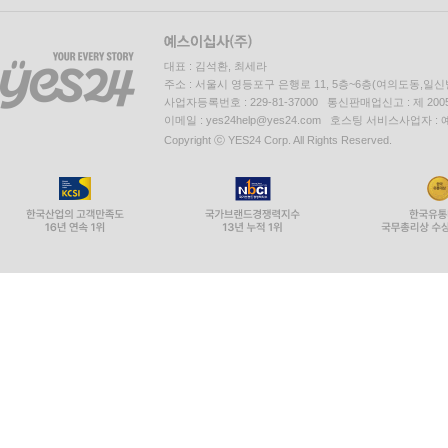
대표 : 김석환, 최세라
주소 : 서울시 영등포구 은행로 11, 5층~6층(여의도동,일신
사업자등록번호 : 229-81-37000 통신판매업신고 : 제 200
이메일 : yes24help@yes24.com 호스팅 서비스사업자 :
Copyright ⓒ YES24 Corp. All Rights Reserved.