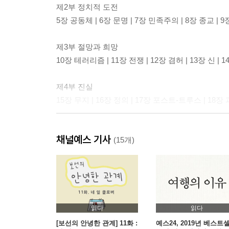
제2부 정치적 도전
5장 공동체 | 6장 문명 | 7장 민족주의 | 8장 종교 | 
제3부 절망과 희망
10장 테러리즘 | 11장 전쟁 | 12장 겸허 | 13장 신 |
제4부 진실
15장 무지 | 16장 정의 | 17장 포스트-트루스 | 18장
제5부 회복력
채널예스 기사
19장 교육 | 20장 의미 | 21장 명상
(15개)
한국 독자를 위한 7문7답
감사의 말
주
찾아보기
읽다
읽다
[보선의 안녕한 관계] 11화 :
예스24, 2019년 베스트