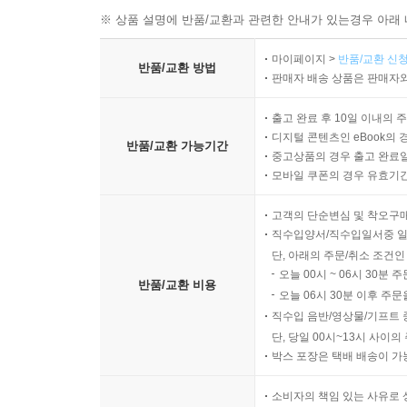
※ 상품 설명에 반품/교환과 관련한 안내가 있는경우 아래 
마이페이지 >
반품/교환 신청
반품/교환 방법
판매자 배송 상품은 판매자와
출고 완료 후 10일 이내의 
디지털 콘텐츠인 eBook의 
반품/교환 가능기간
중고상품의 경우 출고 완료일
모바일 쿠폰의 경우 유효기간(
고객의 단순변심 및 착오구
직수입양서/직수입일서중 일
단, 아래의 주문/취소 조건인
오늘 00시 ~ 06시 30분 
반품/교환 비용
오늘 06시 30분 이후 주문
직수입 음반/영상물/기프트 
단, 당일 00시~13시 사이
박스 포장은 택배 배송이 가
소비자의 책임 있는 사유로 