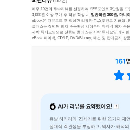
회원리뷰
(162건)
을 우선시하는 위험에 빠진다. 글로벌 엘리트들은 
말이 없다. 그러다 보면 그들의 존재마저 잊기 쉽다
매주 10건의 우수리뷰를 선정하여 YES포인트 3만원을 드
3,000원 이상 구매 후 리뷰 작성 시
일반회원 300원, 마니아
_16. 정의
eBook은 다운로드 후 작성한 리뷰만 YES포인트 지급됩니
클래스는 첫번째 회차 주문확정 시점부터 마지막 회차 주문
믿을 만한 정보를 얻고 싶다면 그에 합당한 만큼의 
사락 독서모임으로 진행된 클래스는 사락 독서모임 게시판
eBook 페이백, CD/LP, DVD/Blu-ray, 패션 및 판매금
장자가 당신에게 이런 거래를 제시했다고 가정해보자.
을 당신 머릿속에 심을 수 있도록, 매일 한 시간 
박하다. 그러자 수상한 억만장자는 조금 다른 거래를
161
비용은 당신에게 물리지 않겠다.” 그러자 갑자기 수
_17. 탈진실
우리 자신을 이해하기 위해 내디뎌야 할 결정적인 
성하는 허구적 이야기라는 사실을 인정하는 것이다.
바로 지금 무슨 일이 일어나고 있는지 설명한다. 마
AI가 리뷰를 요약했어요!
서 상황을 오해하고, 아주 드물게는 잘못을 인정하
로, 내 안의 선전 기계는 내가 소중히 여기는 기억
유발 하라리의 '21세기를 위한 21가지 
닮은 것이 별로 없을 때가 많다.
절대적 객관성을 부정하고, 역사가 해석의 
_20. 의미