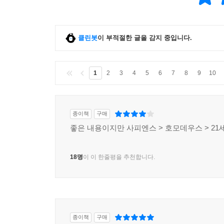
클린봇
이 부적절한 글을 감지 중입니다.
1
2
3
4
5
6
7
8
9
10
종이책
구매
좋은 내용이지만 사피엔스 > 호모데우스 > 21세
18명
이 이 한줄평을 추천합니다.
종이책
구매