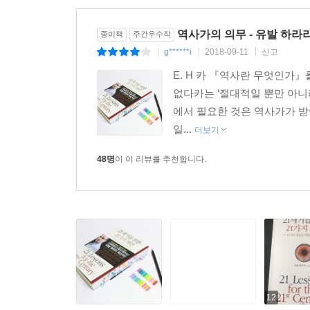
역사가의 의무 - 유발 하라
종이책
주간우수작
g******i
2018-09-11
신고
|
|
|
E. H 카 『역사란 무엇인가』
없다카는 ‘절대적일 뿐만 아니
에서 필요한 것은 역사가가 
일...
더보기
48명
이 이 리뷰를 추천합니다.
12