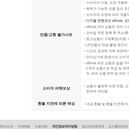
소비자의 사용, 포장 개봉에 
복제가 가능한 상품 등의 포장을 
소비자의 요청에 따라 개별
디지털 컨텐츠인 eBook, 
eBook 대여 상품은 대여 기
모바일 쿠폰 등록 후 취소/환
반품/교환 불가사유
중고상품이 구매확정(자동 
LP상품의 재생 불량 원인이 기
시간의 경과에 의해 재판매가
전자상거래 등에서의 소비자
eBook 세트 상품은 일괄 
1개의 상품으로 취급 및 판매
우, 세트 상품 전부 및 세트
상품의 불량에 의한 반품, 교
소비자 피해보상
준하여 처리됨
환불 지연에 따른 배상
대금 환불 및 환불 지연에 
회사소개
인재채용
이용약관
개인정보처리방침
청소년보호정책
도서홍보안내