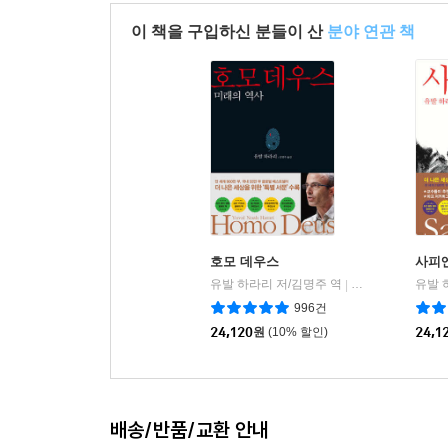
이 책을 구입하신 분들이 산
분야 연관 책
호모 데우스
사피
유발 하라리 저/김명주 역
김영사
|
996건
24,120
원
(10% 할인)
24,1
배송/반품/교환 안내