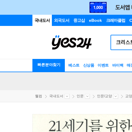
국내도서
외국도서
중고샵
eBook
크레마클럽
C
빠른분야찾기
베스트
신상품
이벤트
바이백
매
웰컴
국내도서
인문
인문/교양
교양