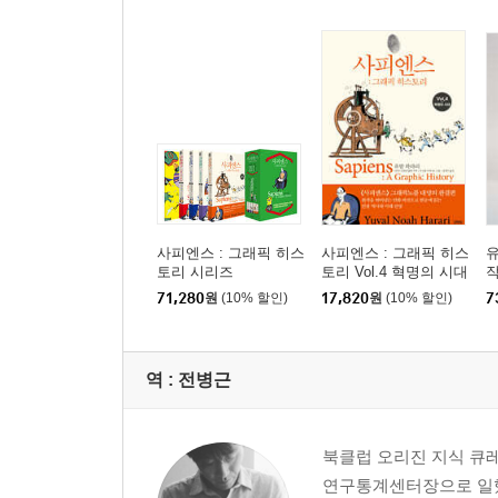
사피엔스 : 그래픽 히스
사피엔스 : 그래픽 히스
유
토리 시리즈
토리 Vol.4 혁명의 시대
작
판
71,280
원
(10% 할인)
17,820
원
(10% 할인)
7
역 :
전병근
북클럽 오리진 지식 큐
연구통계센터장으로 일했