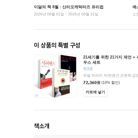
이달의 책 8월 : 산리오캐릭터즈 유리컵
예
2026년 08월 01일 ~ 2026년 08월 31일
소
이 상품의 특별 구성
21세기를 위한 21가지 제언 +
우스 세트
전3권
유발 하라리 저/전병근,조현욱,김
72,360
원
(10% 할인)
카트에 넣기
책소개