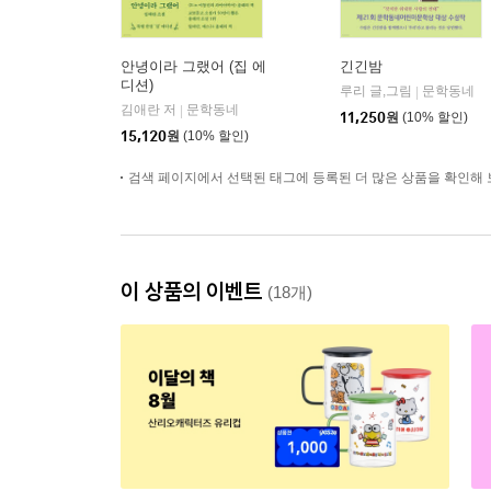
안녕이라 그랬어 (집 에
긴긴밤
디션)
루리 글,그림
문학동네
|
김애란 저
문학동네
|
11,250
원
(10% 할인)
15,120
원
(10% 할인)
검색 페이지에서 선택된 태그에 등록된 더 많은 상품을 확인해 
이 상품의 이벤트
(18개)