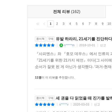
전체 리뷰
(162)
1
2
3
4
5
6
7
8
9
10
유발 하라리, 21세기를 진단하
종이책
구매
n*****m
2018-10-01
신고
|
|
|
『사피엔스』와 『호모 데우스』에서 인류의 과
『21세기를 위한 21가지 제언』이다(그 사이에
순서가 잘못 된 게 아닌가 생각했다. ‘과거-현재-미
11명
이 이 리뷰를 추천합니다.
세 권을 다 읽었을 때 진가를 발
종이책
구매
s*****v
2020-03-03
신고
|
|
|