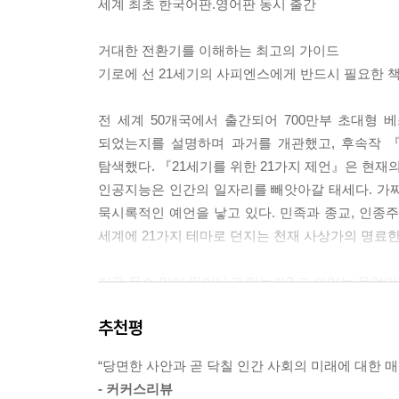
세계 최초 한국어판.영어판 동시 출간
두 과정이 합쳐지면, 즉 AI의 부상과 생명공학이
분될 수 있다. 설상가상으로, 대중이 경제적 중요
거대한 전환기를 이해하는 최고의 가이드
잃을 수 있다. 쓸모없어지는 것은 아주 위험하다. 
기로에 선 21세기의 사피엔스에게 반드시 필요한 
그 결과 세계화는 세계의 통일로 가기보다 실제로는 
분화할 수도 있다는 뜻이다. 세계화는 수평적으로는
전 세계 50개국에서 출간되어 700만부 초대
_4. 평등
되었는지를 설명하며 과거를 개관했고, 후속작 
탐색했다. 『21세기를 위한 21가지 제언』은 현재
이전 세기에 민족 정체성이 형성된 것은 인류가 지
인공지능은 인간의 일자리를 빼앗아갈 태세다. 가
해결을 기대할 수 있었다. 21세기에 이르러 국가들
묵시록적인 예언을 낳고 있다. 민족과 종교, 인종
올바른 틀이 아니다. 우리에게는 새로운 지구적 정체
세계에 21가지 테마로 던지는 천재 사상가의 명료한
이다. 우리에게는 지금 전 지구 차원의 생태계와 경
에 정치 체제가 우리의 주요 문제를 효과적으로 해
지금 무슨 일이 일어나고 있는가? 그 의미는 무엇인
하거나 우리의 정치를 지구화해야 한다. 생태계와
21세기의 사피엔스가 직면한 지금, 여기에 대한 진
들 것이기 때문에, 유일한 현실적 해법은 정치를 지
추천평
실적인 비전이다. 그보다는 한 나라나 심지어 도시 
AI가 빼앗아간 일자리는 어떻게 되찾을 것인가? 
는 뜻이다. 민족주의 감정은 별 도움이 안 될 가능성
“당면한 사안과 곧 닥칠 인간 사회의 미래에 대한 매
테러에 어떻게 대처해야 하는가? 도널드 트럼프
_7. 민족주의
- 커커스리뷰
정보기술과 생명기술의 비약적인 발전이 이끄는 유