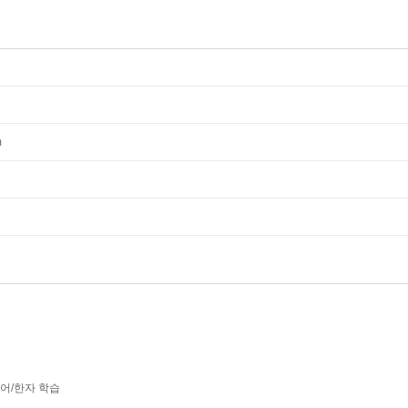
m
어/한자 학습