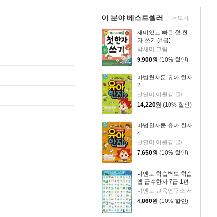
이 분야 베스트셀러
더보기
재미있고 빠른 첫 한
자 쓰기 (8급)
박새미 그림
9,900
원
(10% 할인)
마법천자문 유아 한자
2
신연미,이원경 글/조준철 그림
14,220
원
(10% 할인)
마법천자문 유아 한자
4
신연미,이원경 글/조준철 그림
7,650
원
(10% 할인)
시멘토 학습벽보 학습
앱 급수한자 7급 1편
시멘토 교육연구소 저
4,860
원
(10% 할인)