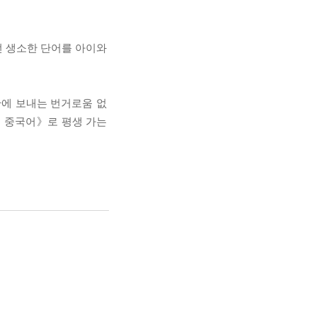
던 생소한 단어를 아이와
관에 보내는 번거로움 없
디 중국어》로 평생 가는