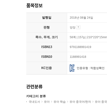
품목정보
발행일
2018년 08월 24일
판형
양장
쪽수, 무게, 크기
58쪽 | 157g | 210*220*15m
ISBN13
9791188991419
ISBN10
1188991418
KC인증
인증유형 : 적합성확인
관련분류
카테고리 분류
국내도서
유아
유아 학습
유아 중국어/한자
유아 중국