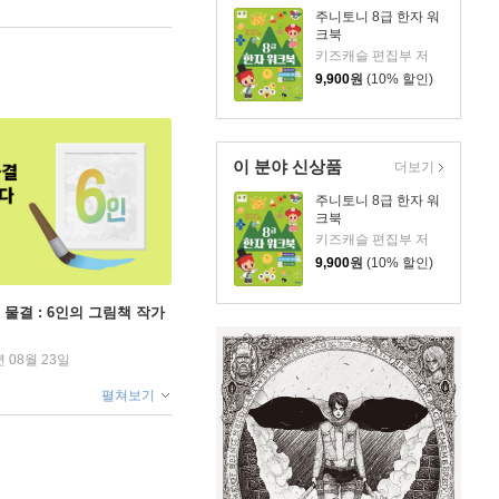
주니토니 8급 한자 워
크북
키즈캐슬 편집부 저
9,900
원
(10% 할인)
이 분야 신상품
더보기
주니토니 8급 한자 워
크북
키즈캐슬 편집부 저
9,900
원
(10% 할인)
 물결 : 6인의 그림책 작가
년 08월 23일
펼쳐보기