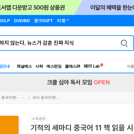
D/LP
DVD/BD
문구
/GIFT
티켓
독서유형검사
장안내
채널예스
사락
예스펀딩
클래스24
RBTI Lab
여
독서유형검사
크클 심야 독서 모임
OPEN
 중국어/한...
유아 중국어/한...
소득공제
기적의 세마디 중국어 11 책 읽을 