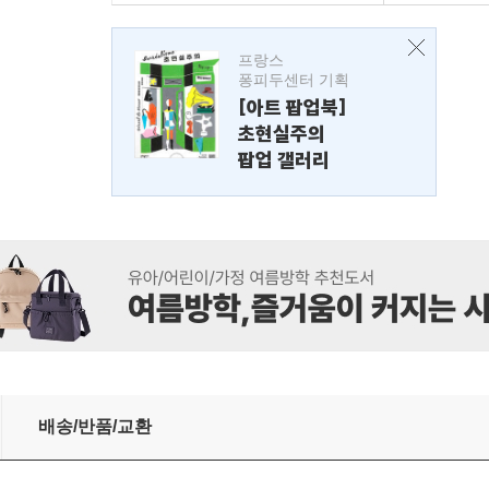
프랑스
퐁피두센터 기획
[아트 팝업북]
초현실주의
팝업 갤러리
배송/반품/교환