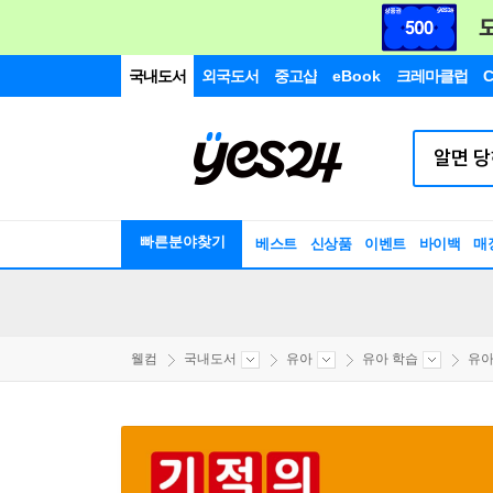
국내도서
외국도서
중고샵
eBook
크레마클럽
C
빠른분야찾기
베스트
신상품
이벤트
바이백
매
웰컴
국내도서
유아
유아 학습
유아