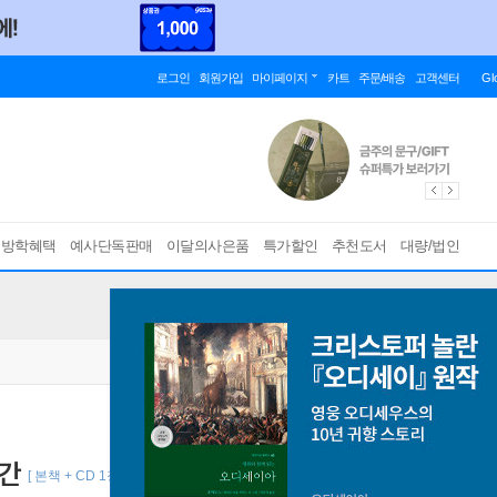
로그인
회원가입
마이페이지
카트
주문/배송
고객센터
Gl
름방학혜택
예사단독판매
이달의사은품
특가할인
추천도서
대량/법인
시간
[ 본책 + CD 1장 (MP3 + 동영상), 토킹펜 지원, 양장 ]