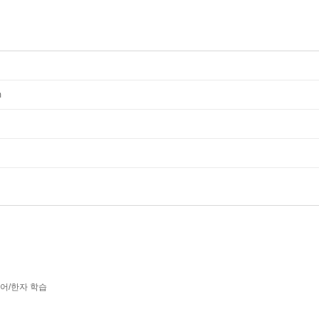
m
어/한자 학습