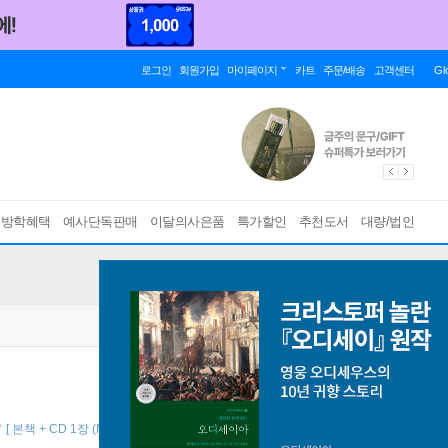
로그인
회원가입
마이페이지
카트
주문/배송
고객센터
Gl
름방학혜택
예사단독판매
이달의사은품
특가할인
추천도서
대량/법인
자
[ 본책 + CD 1장 (MP3 + 동영상), 토킹펜 지원 ]