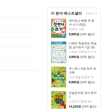
이 분야 베스트셀러
더보기
재미있고 빠른 첫 한
자 쓰기 (8급)
박새미 그림
9,900
원
(10% 할인)
시멘토 학습벽보 학습
앱 급수한자 7급 1편
시멘토 교육연구소 저
4,860
원
(10% 할인)
주니토니 8급 한자 워
크북
키즈캐슬 편집부 저
9,900
원
(10% 할인)
마법천자문 유아 한자
2
신연미,이원경 글/조준철 그림
14,220
원
(10% 할인)