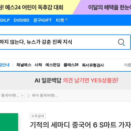
D/LP
DVD/BD
문구
/GIFT
티켓
장안내
채널예스
사락
예스펀딩
클래스24
독서유형검사
여
RBTI Lab
독서유형검사
AI 일문백답
의견 남기면 YES상품권!
 중국어/한...
유아 중국어/한...
소득공제
기적의 세마디 중국어 6 S마트 가