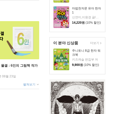
마법천자문 유아 한자
1
신연미,이원경 글/조준철 그림
14,220
원
(10% 할인)
이 분야 신상품
더보기
주니토니 8급 한자 워
크북
키즈캐슬 편집부 저
9,900
원
(10% 할인)
 물결 : 6인의 그림책 작가
년 08월 23일
펼쳐보기