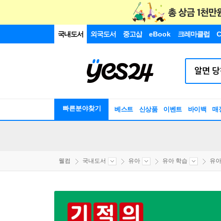
국내도서
외국도서
중고샵
eBook
크레마클럽
C
빠른분야찾기
베스트
신상품
이벤트
바이백
매
웰컴
국내도서
유아
유아 학습
유아