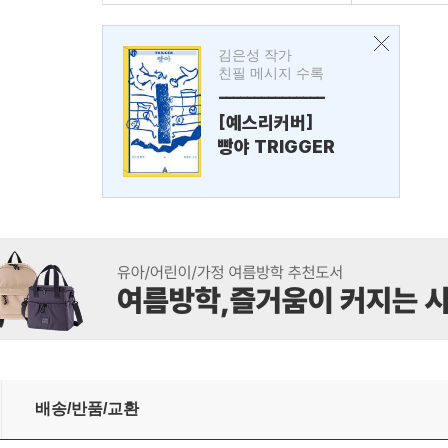
김은성 작가
친필 메시지 수록
---------------
[예스리커버]
빵야 TRIGGER
배송/반품/교환