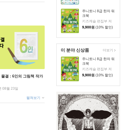
주니토니 8급 한자 워
크북
키즈캐슬 편집부 저
9,900
원
(10% 할인)
이 분야 신상품
더보기
주니토니 8급 한자 워
크북
키즈캐슬 편집부 저
9,900
원
(10% 할인)
 물결 : 6인의 그림책 작가
년 08월 23일
펼쳐보기