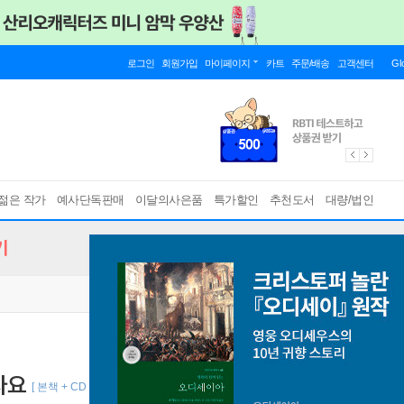
로그인
회원가입
마이페이지
카트
주문/배송
고객센터
Gl
젊은 작가
예사단독판매
이달의사은품
특가할인
추천도서
대량/법인
기
타요
[ 본책 + CD 1장 (MP3 + 동영상), 토킹펜 지원, 구매시 에코마이크 (포인