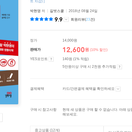
트 차감) ]
박현영
저
길벗스쿨
2018년 08월 24일
9.9
회원리뷰(
23
건)
정가
14,000원
12,600
원
판매가
(10% 할인)
YES포인트
140원 (1% 적립)
5만원이상 구매 시 2천원 추가적립
결제혜택
카드/간편결제 혜택을 확인하세요
구매 시 참고사항
현재 새 상품은 구매 할 수 없습니다. 아래 
해보세요.
중고상품 (12개)