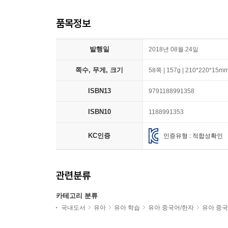
품목정보
발행일
2018년 08월 24일
쪽수, 무게, 크기
58쪽 | 157g | 210*220*15m
ISBN13
9791188991358
ISBN10
1188991353
KC인증
인증유형 : 적합성확인
관련분류
카테고리 분류
국내도서
유아
유아 학습
유아 중국어/한자
유아 중국