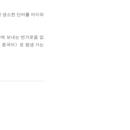
던 생소한 단어를 아이와
관에 보내는 번거로움 없
디 중국어》로 평생 가는