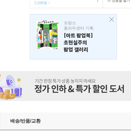
이 상품을 팔기
2,200원 ~
프랑스
퐁피두센터 기획
[아트 팝업북]
초현실주의
팝업 갤러리
배송/반품/교환