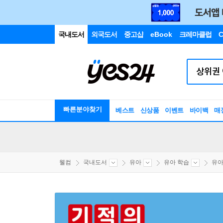
국내도서
외국도서
중고샵
eBook
크레마클럽
C
빠른분야찾기
베스트
신상품
이벤트
바이백
매
웰컴
국내도서
유아
유아 학습
유아