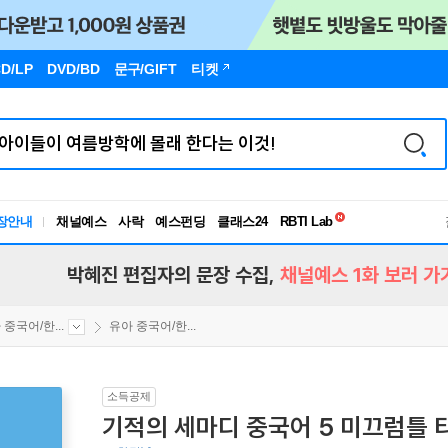
D/LP
DVD/BD
문구
/GIFT
티켓
독서유형검사
장안내
채널예스
사락
예스펀딩
클래스24
RBTI Lab
독서유형검사
박혜진 편집자의 문장 수집,
채널예스 1화 보러 가
 중국어/한...
유아 중국어/한...
소득공제
기적의 세마디 중국어 5 미끄럼틀 