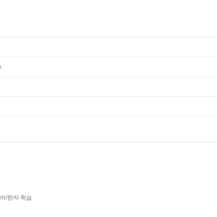
m
어/한자 학습