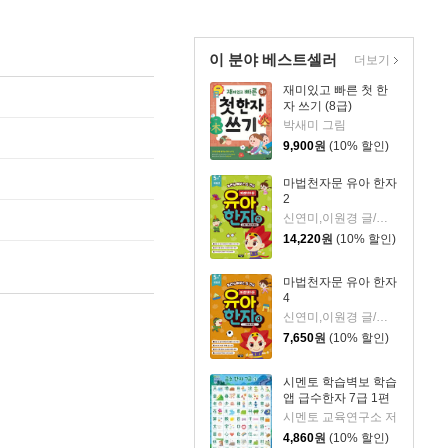
이 분야 베스트셀러
더보기
재미있고 빠른 첫 한
자 쓰기 (8급)
박새미 그림
9,900
원
(10% 할인)
마법천자문 유아 한자
2
신연미,이원경 글/조준철 그림
14,220
원
(10% 할인)
마법천자문 유아 한자
4
신연미,이원경 글/조준철 그림
7,650
원
(10% 할인)
시멘토 학습벽보 학습
앱 급수한자 7급 1편
시멘토 교육연구소 저
4,860
원
(10% 할인)