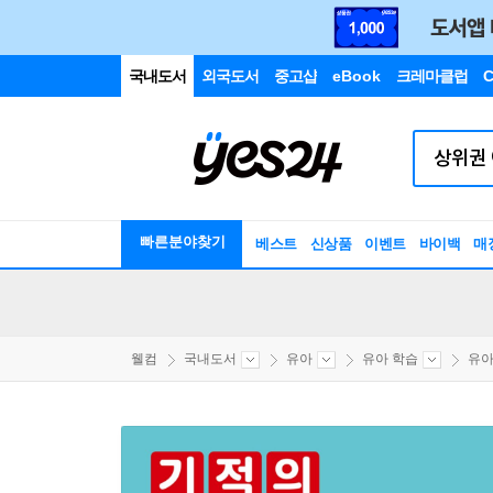
국내도서
외국도서
중고샵
eBook
크레마클럽
C
빠른분야찾기
베스트
신상품
이벤트
바이백
매
웰컴
국내도서
유아
유아 학습
유아