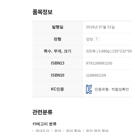
품목정보
발행일
2018년 07월 31일
판형
양장
쪽수, 무게, 크기
320쪽 | 3,880g | 235*232*
ISBN13
9791188991150
ISBN10
1188991159
KC인증
인증유형 : 적합성확인
관련분류
카테고리 분류
국내도서
유아
유아 학습
유아 영어 학습