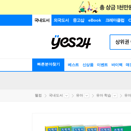
국내도서
외국도서
중고샵
eBook
크레마클럽
C
빠른분야찾기
베스트
신상품
이벤트
바이백
매
웰컴
국내도서
유아
유아 학습
유아