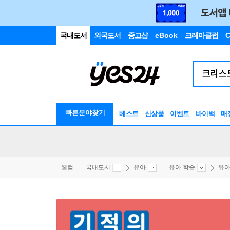
국내도서
외국도서
중고샵
eBook
크레마클럽
C
빠른분야찾기
베스트
신상품
이벤트
바이백
매
웰컴
국내도서
유아
유아 학습
유아