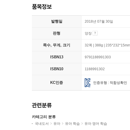
품목정보
발행일
2018년 07월 30일
판형
양장
쪽수, 무게, 크기
32쪽 | 388g | 235*232*15m
ISBN13
9791188991303
ISBN10
1188991302
KC인증
인증유형 : 적합성확인
관련분류
카테고리 분류
국내도서
유아
유아 학습
유아 영어 학습