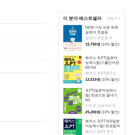
이 분야 베스트셀러
더보기
NEW 가장 쉬운 독학
일본어 첫걸음
김연수,주인원 저
15,750
원
(10% 할인)
해커스 JLPT(일본어
능력시험)기출단어장
N5-N3
해커스 JLPT연구소 저
12,510
원
(10% 할인)
JLPT(일본어능력시
험) 한권으로 끝내기
N3
이치우,기타지마 치즈코,김윤선,도리이 마이코 저
25,200
원
(10% 할인)
해커스 JLPT N3(일본
어능력시험) 한권합격
해커스 JLPT 연구소 저