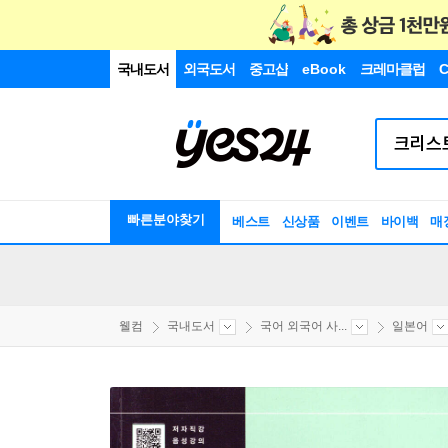
국내도서
외국도서
중고샵
eBook
크레마클럽
C
빠른분야찾기
베스트
신상품
이벤트
바이백
매
웰컴
국내도서
국어 외국어 사...
일본어