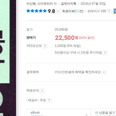
이신혜
,
스미유리카
저
길벗이지톡
2018년 07월 30일
9.8
회원리뷰(
31
건)
판매지수 168
정가
25,000원
22,500
원
판매가
(10% 할인)
YES포인트
1,250원 (5% 적립)
5만원이상 구매 시 2천원 추가적립
결제혜택
카드/간편결제 혜택을 확인하세요
배송안내
배송비 : 무료
eBook
이 상품을 팔기