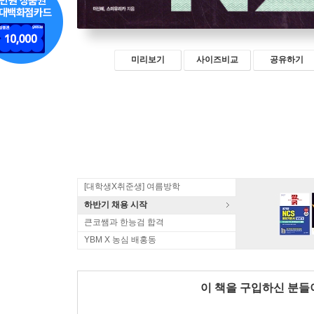
미리보기
사이즈비교
공유하기
[대학생X취준생] 여름방학
하반기 채용 시작
큰코쌤과 한능검 합격
YBM X 농심 배홍동
이 책을 구입하신 분