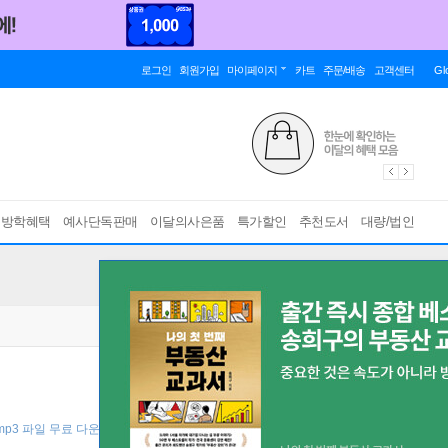
로그인
회원가입
마이페이지
카트
주문/배송
고객센터
Gl
름방학혜택
예사단독판매
이달의사은품
특가할인
추천도서
대량/법인
 mp3 파일 무료 다운로드, 핵심문법 pdf 제공 ]