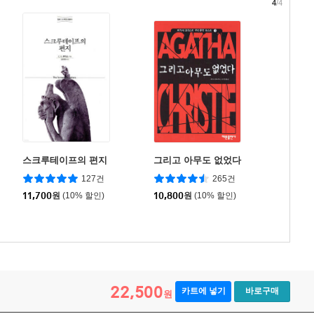
4
/4
스크루테이프의 편지
그리고 아무도 없었다
127건
265건
11,700
원
(10% 할인)
10,800
원
(10% 할인)
22,500
카트에 넣기
바로구매
원