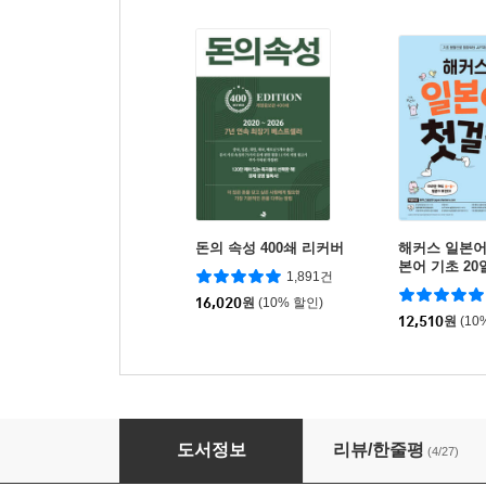
돈의 속성 400쇄 리커버
해커스 일본어 
본어 기초 20
1,891건
16,020
원
(10% 할인)
12,510
원
(10
시나공 JLPT 일본어능력시험 N2
도서정보
리뷰/한줄평
(4/27)