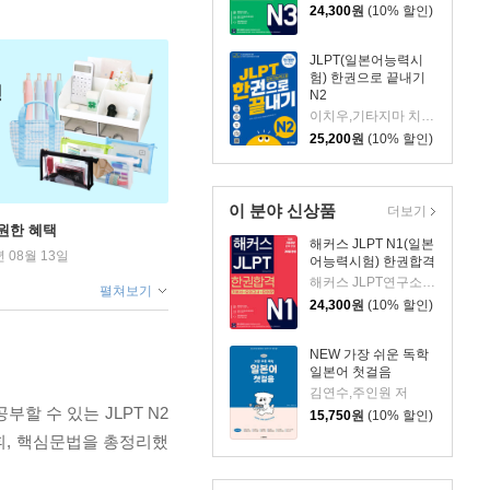
24,300
원
(10% 할인)
JLPT(일본어능력시
험) 한권으로 끝내기
N2
이치우,기타지마 치즈코,박성길,도리이 마이코 저
25,200
원
(10% 할인)
이 분야 신상품
더보기
원한 혜택
해커스 JLPT N1(일본
년 08월 13일
어능력시험) 한권합격
해커스 JLPT연구소 저
펼쳐보기
24,300
원
(10% 할인)
NEW 가장 쉬운 독학
일본어 첫걸음
김연수,주인원 저
할 수 있는 JLPT N2
15,750
원
(10% 할인)
어휘, 핵심문법을 총정리했