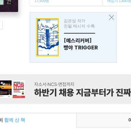
17,500원
매입가 1,800
김은성 작가
친필 메시지 수록
---------------
[예스리커버]
빵야 TRIGGER
들이
함께 산 책