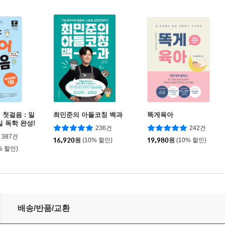
첫걸음 : 일
최민준의 아들코칭 백과
똑게육아
일 독학 완성!
236건
242건
387건
16,920
원
(10% 할인)
19,980
원
(10% 할인)
% 할인)
배송/반품/교환