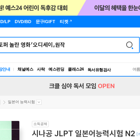
D/LP
DVD/BD
문구
/GIFT
티켓
장안내
채널예스
사락
예스펀딩
클래스24
독서유형검사
여
RBTI Lab
독서유형검사
크클 심야 독서 모임
OPEN
일본어 능력시험
소득공제
시나공 JLPT 일본어능력시험 N2
[