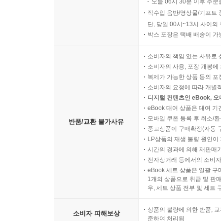
오늘 06시 30분 이후 주문
직수입 음반/영상물/기프트 
단, 당일 00시~13시 사이
박스 포장은 택배 배송이 가
소비자의 책임 있는 사유로 
소비자의 사용, 포장 개봉에 
복제가 가능한 상품 등의 포장을 
소비자의 요청에 따라 개별
디지털 컨텐츠인 eBook, 
eBook 대여 상품은 대여 기
모바일 쿠폰 등록 후 취소/환
반품/교환 불가사유
중고상품이 구매확정(자동 
LP상품의 재생 불량 원인이 기
시간의 경과에 의해 재판매가
전자상거래 등에서의 소비자
eBook 세트 상품은 일괄 
1개의 상품으로 취급 및 판매
우, 세트 상품 전부 및 세트
상품의 불량에 의한 반품, 교
소비자 피해보상
준하여 처리됨