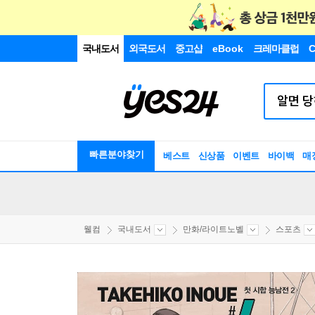
국내도서
외국도서
중고샵
eBook
크레마클럽
C
빠른분야찾기
베스트
신상품
이벤트
바이백
매
웰컴
국내도서
만화/라이트노벨
스포츠