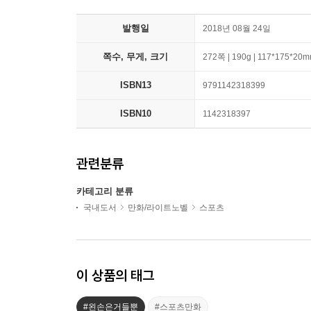
발행일
2018년 08월 24일
쪽수, 무게, 크기
272쪽 | 190g | 117*175*20
ISBN13
9791142318399
ISBN10
1142318397
관련분류
카테고리 분류
국내도서
만화/라이트노벨
스포츠
이 상품의 태그
#왼손은거들뿐
#스포츠만화