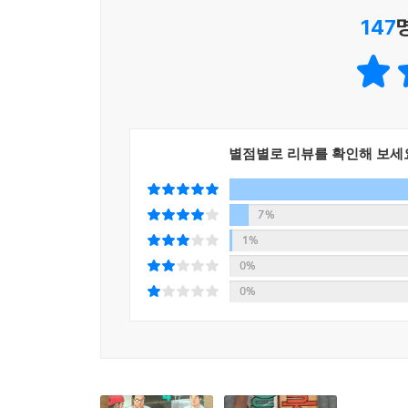
20권으로 새롭게 구성되었다. 그리고 그 각각의 
147
일러스트로 장식되어있다.
단행본 각권마다의 소제목도 변경된다. ‘첫 시합 능
제목들로 이루어졌다. 신장재편판 1권 <강백호>
그려냈다. 2권 <풋내기 슛>은 농구부 입부 후 
적응해가는 과정을 엿볼 수 있다. 3권 <첫 시합 
별점별로 리뷰를 확인해 보세
그려내었다. 비록 연습시합에 불과하지만 ‘강백호’가
있다. 5권 <송태섭과 정대만>은 ‘강백호’와 ‘서태
‘송태섭’이 팀에 복귀하면서 이야기는 시작된다.
7%
농구부로 복귀하는 과정이 그려졌다.
1%
0%
<슬램덩크 신장재편판>은 2018년 8월 중순 전 2
0%
15∼20권으로 총 네 번에 걸쳐 발행된다.