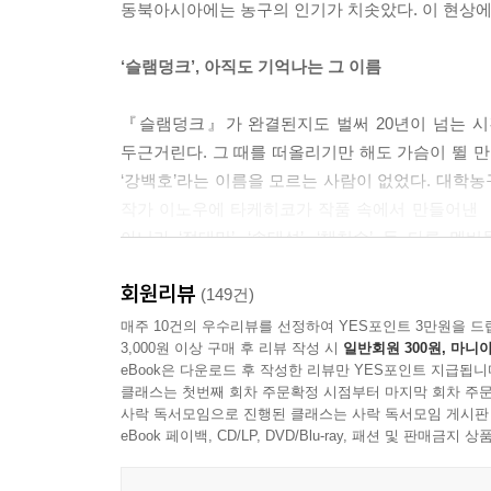
동북아시아에는 농구의 인기가 치솟았다. 이 현상에
‘슬램덩크’, 아직도 기억나는 그 이름
『슬램덩크』가 완결된지도 벌써 20년이 넘는 시간이
두근거린다. 그 때를 떠올리기만 해도 가슴이 뛸
‘강백호’라는 이름을 모르는 사람이 없었다. 대학농구
작가 이노우에 타케히코가 작품 속에서 만들어낸 
아니라 ‘정대만’, ‘송태섭’, ‘채치수’ 등 다
하나하나를 그려낸 세밀한 이야기가 『슬램덩크』를
회원리뷰
(149건)
20여년 만에 새롭게 돌아온 『슬램덩크 신장재편
매주 10건의 우수리뷰를 선정하여 YES포인트 3만원을 드
3,000원 이상 구매 후 리뷰 작성 시
일반회원 300원, 마니아
eBook은 다운로드 후 작성한 리뷰만 YES포인트 지급됩니
“녀석들이 보고 싶어 새로 그리고 있습니다.”
클래스는 첫번째 회차 주문확정 시점부터 마지막 회차 주문
이노우에 타케히코 작가의 SNS에 올라온 한 장
사락 독서모임으로 진행된 클래스는 사락 독서모임 게시판
손글씨로 쓰여진 그의 말이 있었기 때문이다. 
eBook 페이백, CD/LP, DVD/Blu-ray, 패션 및 판매금
신장재편판』의 표지는 모두 이노우에 타케히코가 