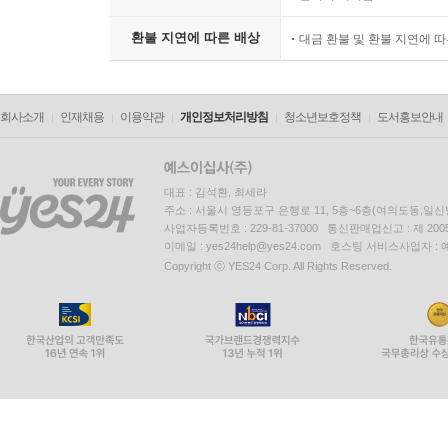
환불 지연에 따른 배상
대금 환불 및 환불 지연에 
회사소개
인재채용
이용약관
개인정보처리방침
청소년보호정책
도서홍보안내
대표 : 김석환, 최세라
주소 : 서울시 영등포구 은행로 11, 5층~6층(여의도동,일신
사업자등록번호 : 229-81-37000 통신판매업신고 : 제 200
이메일 : yes24help@yes24.com 호스팅 서비스사업자 :
Copyright ⓒ YES24 Corp. All Rights Reserved.