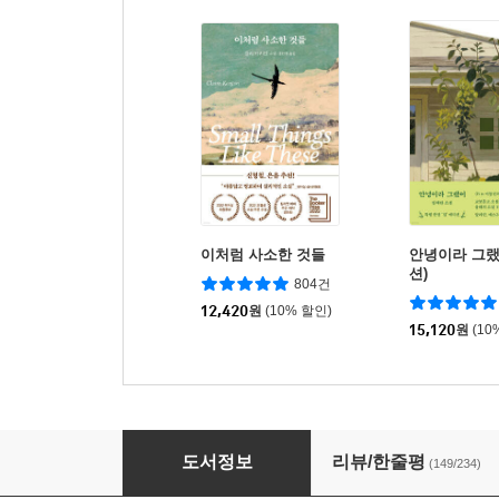
이처럼 사소한 것들
안녕이라 그랬
션)
804건
12,420
원
(10% 할인)
15,120
원
(10
슬램덩크 신장재편판 4
도서정보
리뷰/한줄평
(149/234)