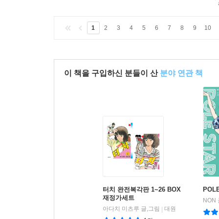
1
2
3
4
5
6
7
8
9
10
이 책을 구입하신 분들이 산
분야 연관 책
터치 완전복각판 1~26 BOX
POLE
재정가세트
NON
아다치 미츠루 글,그림
대원
|