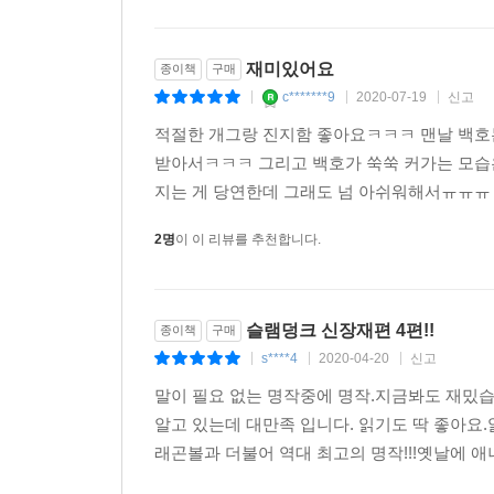
재미있어요
종이책
구매
c*******9
2020-07-19
신고
|
|
|
적절한 개그랑 진지함 좋아요ㅋㅋㅋ 맨날 백호
받아서ㅋㅋㅋ 그리고 백호가 쑥쑥 커가는 모습은 몇
지는 게 당연한데 그래도 넘 아쉬워해서ㅠㅠㅠ 그런
2명
이 이 리뷰를 추천합니다.
슬램덩크 신장재편 4편!!
종이책
구매
s****4
2020-04-20
신고
|
|
|
말이 필요 없는 명작중에 명작.지금봐도 재밌습
알고 있는데 대만족 입니다. 읽기도 딱 좋아요
래곤볼과 더불어 역대 최고의 명작!!!옛날에 