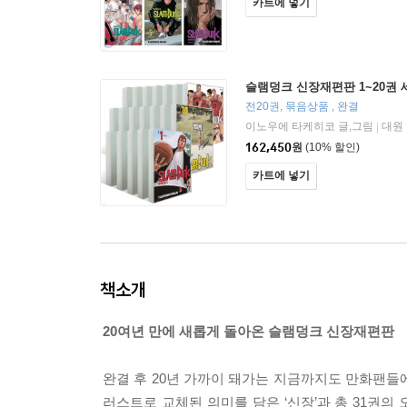
카트에 넣기
슬램덩크 신장재편판 1~20권 
전20권, 묶음상품 , 완결
이노우에 타케히코 글,그림
대원
|
162,450
원
(10% 할인)
카트에 넣기
책소개
20여년 만에 새롭게 돌아온 슬램덩크 신장재편판
완결 후 20년 가까이 돼가는 지금까지도 만화팬들
러스트로 교체된 의미를 담은 ‘신장’과 총 31권의