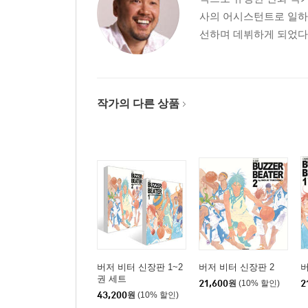
사의 어시스턴트로 일하다
선하며 데뷔하게 되었다.
작가의 다른 상품
버저 비터 신장판 1~2
버저 비터 신장판 2
버
권 세트
21,600
원
(10% 할인)
2
43,200
원
(10% 할인)