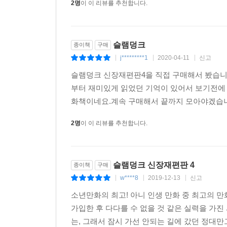
2명
이 이 리뷰를 추천합니다.
슬램덩크
종이책
구매
j*********1
2020-04-11
신고
|
|
|
슬램덩크 신장재편판4을 직접 구매해서 봤습니다
부터 재미있게 읽었던 기억이 있어서 보기전에
화책이네요.계속 구매해서 끝까지 모아야겠습니다
2명
이 이 리뷰를 추천합니다.
슬램덩크 신장재편판 4
종이책
구매
w****8
2019-12-13
신고
|
|
|
소년만화의 최고! 아니 인생 만화 중 최고의 
가입한 후 다다를 수 없을 것 같은 실력을 가
는, 그래서 잠시 가선 안되는 길에 갔던 정대만