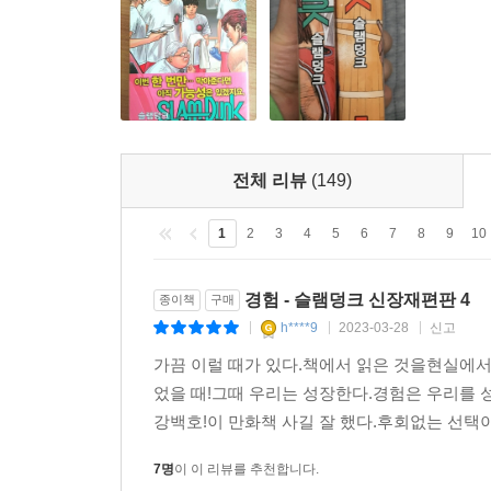
전체 리뷰
(149)
1
2
3
4
5
6
7
8
9
10
경험 - 슬램덩크 신장재편판 4
종이책
구매
h****9
2023-03-28
신고
|
|
|
가끔 이럴 때가 있다.책에서 읽은 것을현실에서
었을 때!그때 우리는 성장한다.경험은 우리를
강백호!이 만화책 사길 잘 했다.후회없는 선택
7명
이 이 리뷰를 추천합니다.