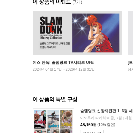
이 상품의 이벤트
(7개)
예스 단독! 슬램덩크 TV시리즈 UFE
[
2024년 04월 17일 ~ 2026년 12월 31일
상
이 상품의 특별 구성
슬램덩크 신장재편판 1~6권 
이노우에 타케히코 글,그림
대원
|
48,150
원
(10% 할인)