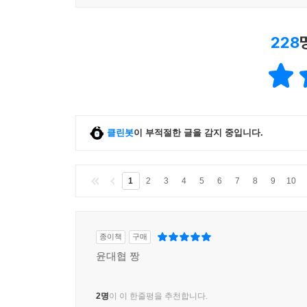
228
클린봇
이 부적절한 글을 감지 중입니다.
1
2
3
4
5
6
7
8
9
10
종이책
구매
윤대협 짱
2명
이 이 한줄평을 추천합니다.