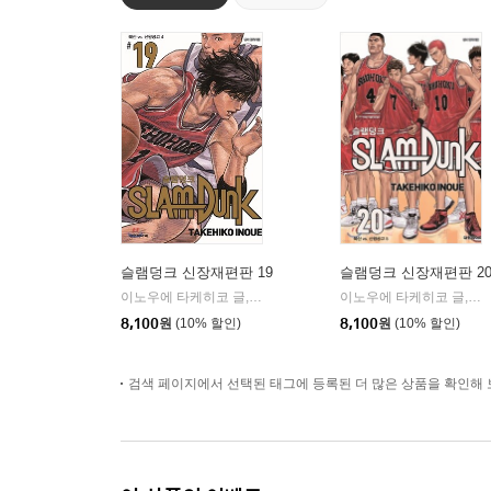
슬램덩크 신장재편판 19
슬램덩크 신장재편판 2
이노우에 타케히코 글,그림
대원
이노우에 타케히코 글,그림
|
8,100
원
(10% 할인)
8,100
원
(10% 할인)
검색 페이지에서 선택된 태그에 등록된 더 많은 상품을 확인해 