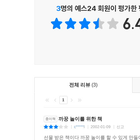
3
명의 예스24 회원이 평가한
6.
전체 리뷰
(3)
1
까꿍 놀이를 위한 책
종이책
c*****l
2002-01-09
신고
|
|
|
선물 받은 책이다 까꿍 놀이를 할 수 있게 만