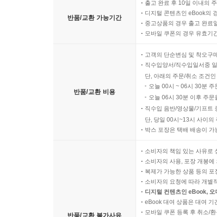
출고 완료 후 10일 이내의 
디지털 콘텐츠인 eBook의 
반품/교환 가능기간
중고상품의 경우 출고 완료일
모바일 쿠폰의 경우 유효기간(
고객의 단순변심 및 착오구
직수입양서/직수입일서중 일
단, 아래의 주문/취소 조건인
오늘 00시 ~ 06시 30분 
반품/교환 비용
오늘 06시 30분 이후 주문
직수입 음반/영상물/기프트 
단, 당일 00시~13시 사이
박스 포장은 택배 배송이 가
소비자의 책임 있는 사유로 
소비자의 사용, 포장 개봉에 
복제가 가능한 상품 등의 포장을 
소비자의 요청에 따라 개별
디지털 컨텐츠인 eBook, 
eBook 대여 상품은 대여 기
모바일 쿠폰 등록 후 취소/환
반품/교환 불가사유