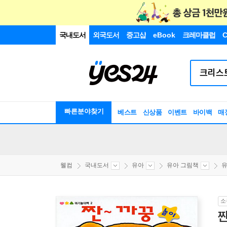
국내도서
외국도서
중고샵
eBook
크레마클럽
C
빠른분야찾기
베스트
신상품
이벤트
바이백
매
웰컴
국내도서
유아
유아 그림책
유
소
짠