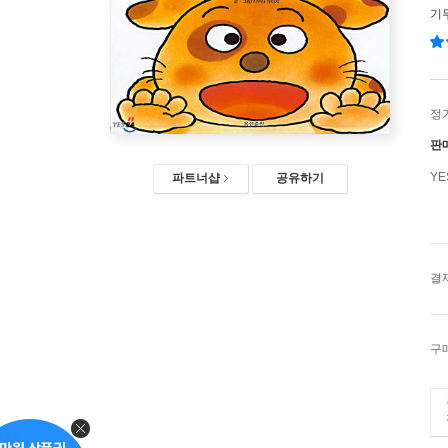
기
정
판
Y
파트너샵
공유하기
결
구