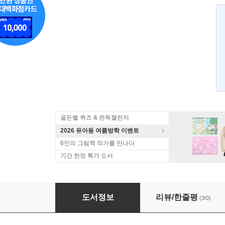
골든벨 퀴즈 & 완독챌린지
2026 유아동 여름방학 이벤트
6인의 그림책 작가를 만나다
기간 한정 특가 도서
짠~ 까꿍 놀이
도서정보
리뷰/한줄평
(3/0)