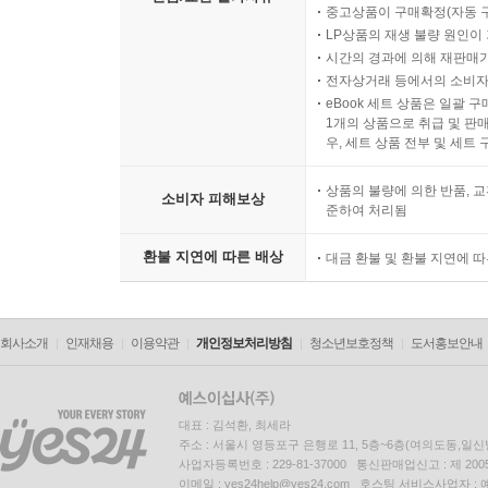
중고상품이 구매확정(자동 
LP상품의 재생 불량 원인이 기
시간의 경과에 의해 재판매가
전자상거래 등에서의 소비자
eBook 세트 상품은 일괄 
1개의 상품으로 취급 및 판매
우, 세트 상품 전부 및 세트
상품의 불량에 의한 반품, 교
소비자 피해보상
준하여 처리됨
환불 지연에 따른 배상
대금 환불 및 환불 지연에 
회사소개
인재채용
이용약관
개인정보처리방침
청소년보호정책
도서홍보안내
대표 : 김석환, 최세라
주소 : 서울시 영등포구 은행로 11, 5층~6층(여의도동,일신
사업자등록번호 : 229-81-37000 통신판매업신고 : 제 200
이메일 : yes24help@yes24.com 호스팅 서비스사업자 :