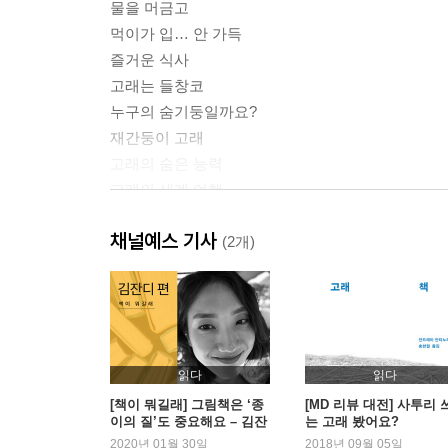
물을 머금고
먹이가 입… 안 가득
즐거운 식사
고래는 들창코
누구의 숨기둥일까요?
재간둥이 고래
고래의 숨은 능력
고래의 세계 여행
혼자도 좋고 함께도 좋아
채널예스 기사
덩치 큰 아기
(2개)
작은 손님들
고래와 인간
다양한 고래의 특징
읽다
읽다
[책이 뭐길래] 그림책은 ‘종
[MD 리뷰 대전] 사투리 
이의 질’도 중요해요 – 김잔
는 고래 봤어요?
디 편
2020년 01월 30일
2018년 09월 05일