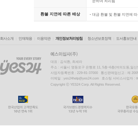
준하여 처리됨
환불 지연에 따른 배상
대금 환불 및 환불 지연에 
회사소개
인재채용
이용약관
개인정보처리방침
청소년보호정책
도서홍보안내
대표 : 김석환, 최세라
주소 : 서울시 영등포구 은행로 11, 5층~6층(여의도동,일신
사업자등록번호 : 229-81-37000 통신판매업신고 : 제 200
이메일 : yes24help@yes24.com 호스팅 서비스사업자 :
Copyright ⓒ YES24 Corp. All Rights Reserved.