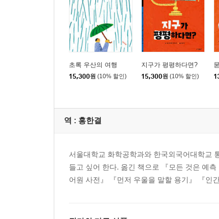
초록 우산의 여행
지구가 평평하다면?
15,300
원
(10% 할인)
15,300
원
(10% 할인)
1
역 :
홍한결
서울대학교 화학공학과와 한국외국어대학교 통번
들고 싶어 한다. 옮긴 책으로 『모든 것은 예
어원 사전』 『먼저 우울을 말할 용기』 『인간