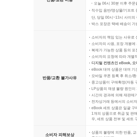
오늘 06시 30분 이후 주문
직수입 음반/영상물/기프트 
단, 당일 00시~13시 사이
박스 포장은 택배 배송이 가
소비자의 책임 있는 사유로 
소비자의 사용, 포장 개봉에 
복제가 가능한 상품 등의 포장을 
소비자의 요청에 따라 개별
디지털 컨텐츠인 eBook, 
eBook 대여 상품은 대여 기
모바일 쿠폰 등록 후 취소/환
반품/교환 불가사유
중고상품이 구매확정(자동 
LP상품의 재생 불량 원인이 기
시간의 경과에 의해 재판매가
전자상거래 등에서의 소비자
eBook 세트 상품은 일괄 
1개의 상품으로 취급 및 판매
우, 세트 상품 전부 및 세트
상품의 불량에 의한 반품, 교
소비자 피해보상