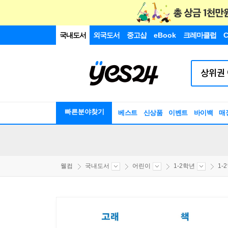
국내도서
외국도서
중고샵
eBook
크레마클럽
C
빠른분야찾기
베스트
신상품
이벤트
바이백
매
웰컴
국내도서
어린이
1-2학년
1-