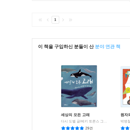
1
이 책을 구입하신 분들이 산
분야 연관 책
세상의 모든 고래
원자
다시 도벨 글/베키 토른스 그림/장혜경 역
박병철
생
|
29건