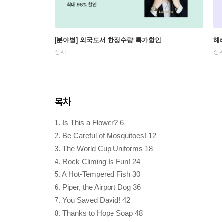
[분야별] 외국도서 한정수량 특가할인
해
상시
상
목차
1. Is This a Flower? 6
2. Be Careful of Mosquitoes! 12
3. The World Cup Uniforms 18
4. Rock Climing Is Fun! 24
5. A Hot-Tempered Fish 30
6. Piper, the Airport Dog 36
7. You Saved David! 42
8. Thanks to Hope Soap 48