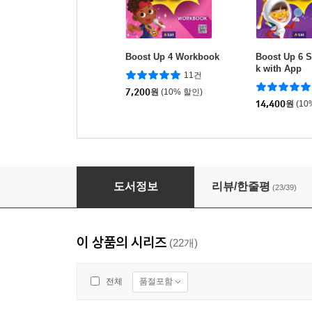
Boost Up 4 Workbook
Boost Up 6 
k with App
11건
7,200
원
(10% 할인)
14,400
원
(10
100-word READING 1
도서정보
리뷰/한줄평
(23/39)
이 상품의 시리즈
(22개)
품절포함
전체