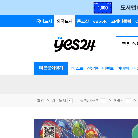
국내도서
외국도서
중고샵
eBook
크레마클럽
C
빠른분야찾기
베스트
신상품
이벤트
바이백
매
웰컴
외국도서
유아/어린이
학습서