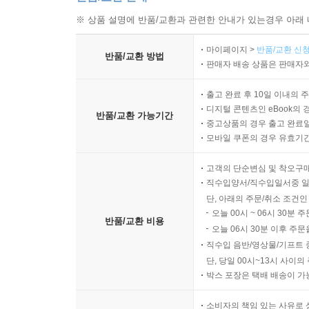
※ 상품 설명에 반품/교환과 관련한 안내가 있는경우 아래 
마이페이지 >
반품/교환 신청
반품/교환 방법
판매자 배송 상품은 판매자와
출고 완료 후 10일 이내의 
디지털 콘텐츠인 eBook의 
반품/교환 가능기간
중고상품의 경우 출고 완료일
모바일 쿠폰의 경우 유효기간(
고객의 단순변심 및 착오구
직수입양서/직수입일서중 일
단, 아래의 주문/취소 조건인
오늘 00시 ~ 06시 30분 
반품/교환 비용
오늘 06시 30분 이후 주문
직수입 음반/영상물/기프트 
단, 당일 00시~13시 사이
박스 포장은 택배 배송이 가
소비자의 책임 있는 사유로 