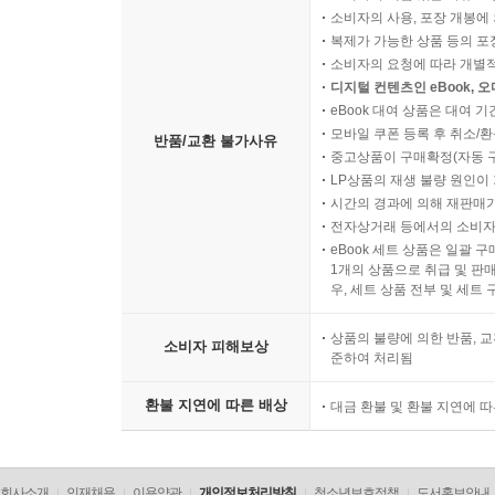
소비자의 사용, 포장 개봉에 
복제가 가능한 상품 등의 포장을 
소비자의 요청에 따라 개별
디지털 컨텐츠인 eBook, 
eBook 대여 상품은 대여 기
모바일 쿠폰 등록 후 취소/환
반품/교환 불가사유
중고상품이 구매확정(자동 
LP상품의 재생 불량 원인이 기
시간의 경과에 의해 재판매가
전자상거래 등에서의 소비자
eBook 세트 상품은 일괄 
1개의 상품으로 취급 및 판매
우, 세트 상품 전부 및 세트
상품의 불량에 의한 반품, 교
소비자 피해보상
준하여 처리됨
환불 지연에 따른 배상
대금 환불 및 환불 지연에 
회사소개
인재채용
이용약관
개인정보처리방침
청소년보호정책
도서홍보안내