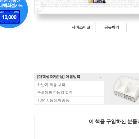
사이즈비교
공유하기
[대학생X취준생] 여름방학
하반기 채용 시작
큰코쌤과 한능검 합격
YBM X 농심 배홍동
이 책을 구입하신 분