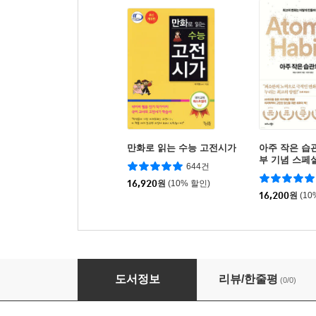
만화로 읽는 수능 고전시가
아주 작은 습관
부 기념 스페
644건
16,920
원
(10% 할인)
16,200
원
(10
Express Yourself 2
도서정보
리뷰/한줄평
(0/0)