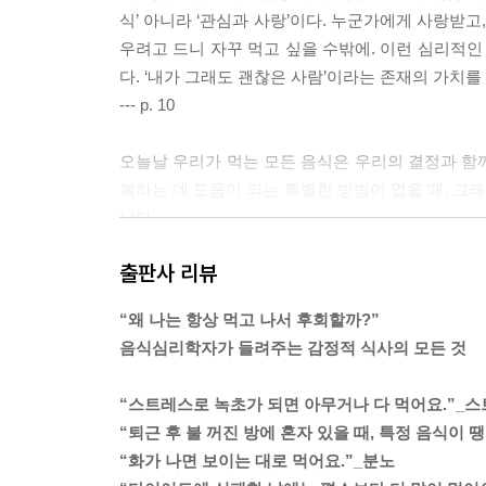
식’ 아니라 ‘관심과 사랑’이다. 누군가에게 사랑받고
우려고 드니 자꾸 먹고 싶을 수밖에. 이런 심리적인
다. ‘내가 그래도 괜찮은 사람’이라는 존재의 가치
--- p. 10
오늘날 우리가 먹는 모든 음식은 우리의 결정과 함께
복하는 데 도움이 되는 특별한 방법이 없을 때, 그래서 
난다.
--- p. 21
출판사 리뷰
우리의 궁극적인 목표는 ‘몸’이라는 비즈니스를 성공
“왜 나는 항상 먹고 나서 후회할까?”
해내야 한다.
음식심리학자가 들려주는 감정적 식사의 모든 것
--- p. 32
“스트레스로 녹초가 되면 아무거나 다 먹어요.”_
감정적 먹기는 감정에 대한 소모적 반응이다. 회사
“퇴근 후 불 꺼진 방에 혼자 있을 때, 특정 음식이 
선택과 과식 뒤에는 우리가 의식하지 못하는 어떤
“화가 나면 보이는 대로 먹어요.”_분노
기 위해 음식을 찾는다(대개는 건강에 좋지 않은 음