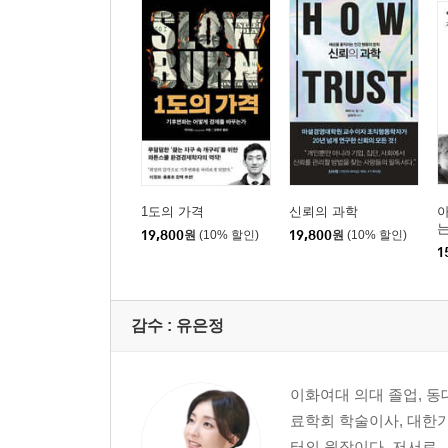
1도의 가격
신뢰의 과학
19,800
원
(10% 할인)
19,800
원
(10% 할인)
1
감수 :
유은정
이화여대 의대 졸업, 
료학회 학술이사, 대한
터의 원장이다. 저서로 