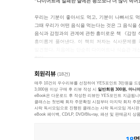
“다이어트에 실패한 날에는 평소보다 더 많이 먹어
기 위해서다.
--- p. 35
우리는 기분이 좋아서도 먹고, 기분이 나빠서도 먹는다
그때 우리가 어떤 음식을 먹는다는 것은 그 음식을 
자기감정을 잘 다스릴 줄 아는 사람은 음식 외의 방
음식과 감정과의 관계에 관한 흥미로운 책 《감정 
적인 건강과 정서적 행복을 비교해서 자신에게 더 유
흥미롭게 풀어낸다. 이 책의 저자는 식사문제를
련하게 설득하여 초콜릿을 먹고 싶은 갈망을 벗어날 
발견했다. 처음에는 단순히 다이어트나 식습관 개
--- p. 44
한다.
무엇보다 음식 앞에서 어떤 감정을 느끼고 있는 자기
회원리뷰
스트레스, 외로움, 우울과 불안, 분노…
(18건)
듯한 슬픔, 혹은 축하의 기쁨 등 당신을 음식 앞으
‘부정적인 감정’이 음식 선택에 미치는 영향
매주 10건의 우수리뷰를 선정하여 YES포인트 3만원을 드
식해야 한다. 그래야 당신에게 해가 되지 않고 득이 
3,000원 이상 구매 후 리뷰 작성 시
일반회원 300원, 마니아
내담자들 대부분은 스트레스, 외로움, 우울과 불안,
--- p. 54
eBook은 다운로드 후 작성한 리뷰만 YES포인트 지급됩니
된다고 고백했다. 건강한 식생활을 잘 유지하고, 
클래스는 첫번째 회차 주문확정 시점부터 마지막 회차 주문
식탐으로 몰고 갔던 것이다. 이처럼 우리가 건강에
사락 독서모임으로 진행된 클래스는 사락 독서모임 게시판
감정은 수도꼭지와 같다. 너무 콸콸 쏟아지게 틀어
이러한 감정적 먹기(Emotional Eating)는
eBook 페이백, CD/LP, DVD/Blu-ray, 패션 및 판매금
고 아예 꺼버리면 필요한 물을 얻을 수 없다. 수용
섭식장애로 이어질 수 있다고 경고한다.
락하는 것이다. 감정에 완전히 마음을 열고 있는 그
18
명
배고플 때 정작 우리가 원하는 것은
--- p. 84