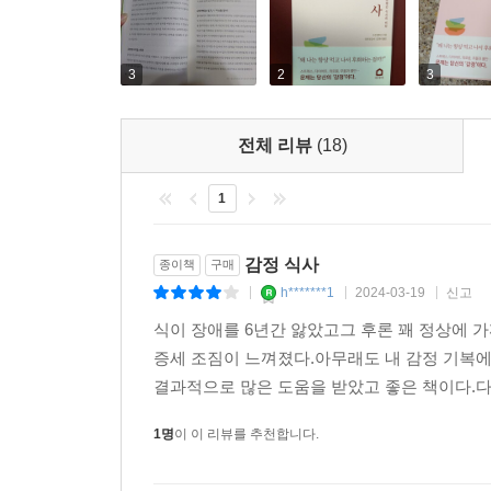
emotional intelligence(감성지능) 이
마음챙김 식사(mindful eating)를 말한다.
말한다.
3
2
3
결국 음식과의 문제는 나 자신과의 문제다. 자기 자
책은 나의 몸과 마음을 사랑하기 위한 감정식사로
전체 리뷰
(18)
기대한다.
1
감정 식사
종이책
구매
h*******1
2024-03-19
신고
|
|
|
식이 장애를 6년간 앓았고그 후론 꽤 정상에 
증세 조짐이 느껴졌다.아무래도 내 감정 기복에
결과적으로 많은 도움을 받았고 좋은 책이다.다만
1명
이 이 리뷰를 추천합니다.