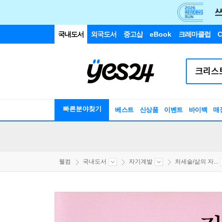
국내도서
외국도서
중고샵
eBook
크레마클럽
C
빠른분야찾기
베스트
신상품
이벤트
바이백
매
웰컴
국내도서
자기계발
처세술/삶의 자...