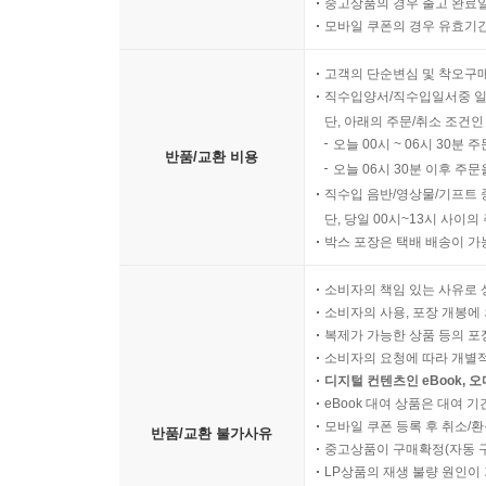
중고상품의 경우 출고 완료일
모바일 쿠폰의 경우 유효기간(
고객의 단순변심 및 착오구
직수입양서/직수입일서중 일
단, 아래의 주문/취소 조건인
오늘 00시 ~ 06시 30분 
반품/교환 비용
오늘 06시 30분 이후 주문
직수입 음반/영상물/기프트 
단, 당일 00시~13시 사이
박스 포장은 택배 배송이 가
소비자의 책임 있는 사유로 
소비자의 사용, 포장 개봉에 
복제가 가능한 상품 등의 포장을 
소비자의 요청에 따라 개별
디지털 컨텐츠인 eBook, 
eBook 대여 상품은 대여 기
모바일 쿠폰 등록 후 취소/환
반품/교환 불가사유
중고상품이 구매확정(자동 
LP상품의 재생 불량 원인이 기