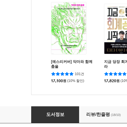
[예스리커버] 악마와 함께
지금 당장 회
춤을
라
101건
17,100
원
(10% 할인)
17,820
원
(10
감정 식사
도서정보
리뷰/한줄평
(18/10)