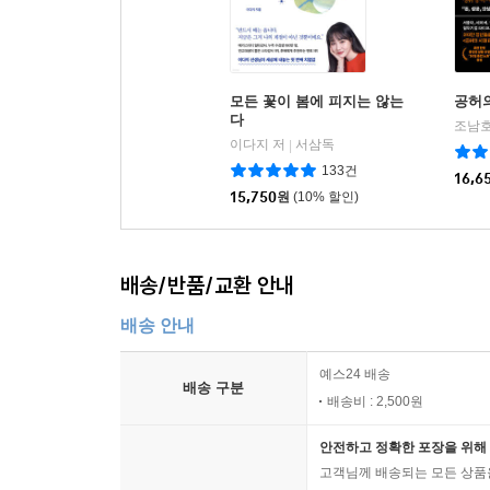
모든 꽃이 봄에 피지는 않는
공허
다
조남호
이다지 저
서삼독
|
133건
16,6
15,750
원
(10% 할인)
배송/반품/교환 안내
배송 안내
예스24 배송
배송 구분
배송비 : 2,500원
안전하고 정확한 포장을 위해 
고객님께 배송되는 모든 상품을