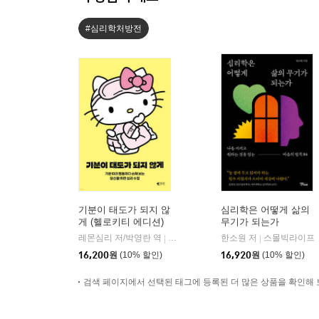
#심리학처방전
기분이 태도가 되지 않
심리학은 어떻게 삶의
게 (헬로키티 에디션)
무기가 되는가
레몬심리 저/박영란 역
갤리온
한소원 저
스몰빅라이프
|
|
16,200
원
(10% 할인)
16,920
원
(10% 할인)
검색 페이지에서 선택된 태그에 등록된 더 많은 상품을 확인해 