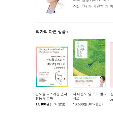
장), 『내가 예민한 게 
작가의 다른 상품
분노를 다스리는 인지
내 마음도 쉴 곳이 필요
감
행동 워크북
해요
3
17,100
원
(10% 할인)
13,500
원
(10% 할인)