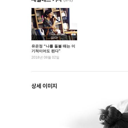
6장 사교적 식사
Eat.Q. up : 나는 무엇에 중점을 두고 먹고 있을까?
7장 스트레스
Eat.Q. up : 스트레스가 쌓이면 음식부터 찾고 있을
8장 트라우마
읽다
Eat.Q. up : 나의 트리거를 파악하라
유은정 “나를 돌볼 때는 이
기적이어도 된다”
2018년 08월 02일
3부 음식과 건강한 관계를 맺는 법
9장 나의 감정 알아차리기 : Embrace·E
10장 나의 감정 받아들이기 : Accept·A
11장 긍정적으로 전환하기 : Turn·T
상세 이미지
이 책을 읽는 사람들에게 : 음식과 건강한 관계를 