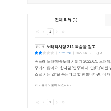
가을 아이들
제자들이 죽어가고 있다
아픈 마음만큼이나
전체 리뷰
(1)
노교사의 회상
푸른 청춘 붉은 한생
1
믿음이 적은 자의 마음은
가을날의 세척
노래책시렁 211 목숨을 걸고
종이책
연못
h*******e
2022-06-12
신고
|
|
|
가을
숲노래 노래책/숲노래 시읽기 2022.6.9. 노래책
빈자의 영결 못박는 소리
주이지 않아요. 한자말 ‘민주’에서 ‘민(民)’이란
납일날의 모닥불
스로 서는 길”을 품는다고 할 만합니다만, 이 대
미술실
밤 아이의 빗방울
이 리뷰가 도움이 되었나요?
풀잎 단장
목소리 향기
1
발문/김용택