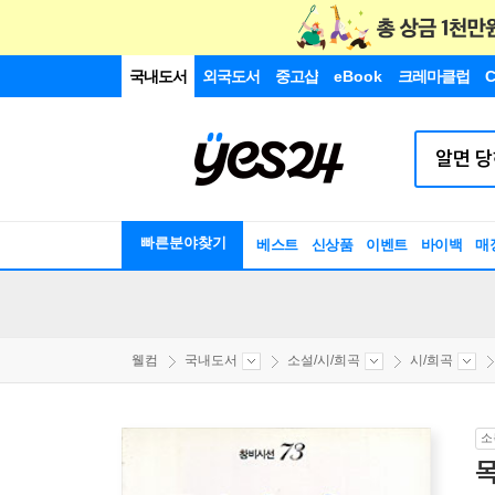
국내도서
외국도서
중고샵
eBook
크레마클럽
C
빠른분야찾기
베스트
신상품
이벤트
바이백
매
웰컴
국내도서
소설/시/희곡
시/희곡
소