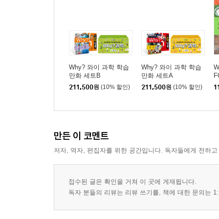
연
팔월의 감상
삶의 꽃밭
기생충
당신 생각의 어렴풋한 윤곽만으로도
명시 다시 읽으며
Why? 와이 과학 학습
Why? 와이 과학 학습
W
만화 세트B
만화 세트A
F
구(舊)이리역 1
211,500
원
(10% 할인)
211,500
원
(10% 할인)
1
구(舊)이리역 2
나의 행동반경
위대한 민중 1988년 11월 23일
총독의 사진
만든 이 코멘트
달동네 꽃동네
저자, 역자, 편집자를 위한 공간입니다. 독자들에게 전하고
제3부
눈 다친 아이
접수된 글은 확인을 거쳐 이 곳에 게재됩니다.
독자 분들의 리뷰는 리뷰 쓰기를, 책에 대한 문의는 1:
심연
아들 생각
자장가