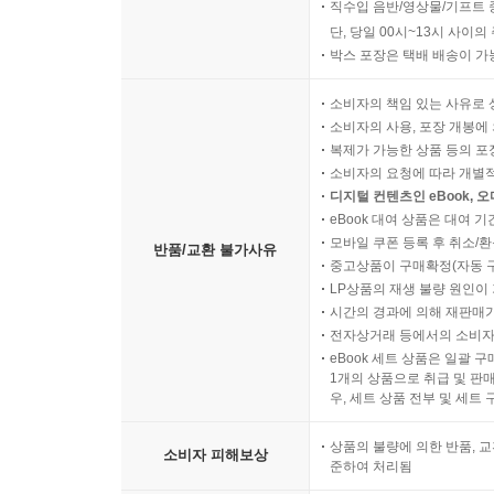
직수입 음반/영상물/기프트 
단, 당일 00시~13시 사이
박스 포장은 택배 배송이 가
소비자의 책임 있는 사유로 
소비자의 사용, 포장 개봉에 
복제가 가능한 상품 등의 포장을 
소비자의 요청에 따라 개별
디지털 컨텐츠인 eBook, 
eBook 대여 상품은 대여 기
모바일 쿠폰 등록 후 취소/환
반품/교환 불가사유
중고상품이 구매확정(자동 
LP상품의 재생 불량 원인이 기
시간의 경과에 의해 재판매가
전자상거래 등에서의 소비자
eBook 세트 상품은 일괄 
1개의 상품으로 취급 및 판매
우, 세트 상품 전부 및 세트
상품의 불량에 의한 반품, 교
소비자 피해보상
준하여 처리됨