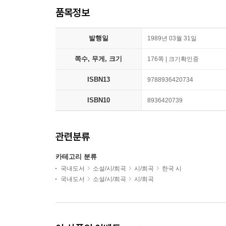
품목정보
발행일
1989년 03월 31일
쪽수, 무게, 크기
176쪽 | 크기확인중
ISBN13
9788936420734
ISBN10
8936420739
관련분류
카테고리 분류
국내도서
소설/시/희곡
시/희곡
한국 시
국내도서
소설/시/희곡
시/희곡