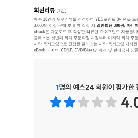
작은 평화
회원리뷰
(1건)
밤 그늘
매주 10건의 우수리뷰를 선정하여 YES포인트 3만원을 드
겨울산의 침묵
3,000원 이상 구매 후 리뷰 작성 시
일반회원 300원, 마니아
아름다운 영혼은
eBook은 다운로드 후 작성한 리뷰만 YES포인트 지급됩니
클래스는 첫번째 회차 주문확정 시점부터 마지막 회차 주문
방주교회
사락 독서모임으로 진행된 클래스는 사락 독서모임 게시판
순서 정해진 여자의 마음
eBook 페이백, CD/LP, DVD/Blu-ray, 패션 및 판매금
울음 우는 아이
술 파는 모녀
똥물
1
명의 예스24 회원이 평가한
제4부
크리스마스 카드만 해도
4.
제자
작은 종이
진실에의 갈증
유리창
빈 테이블