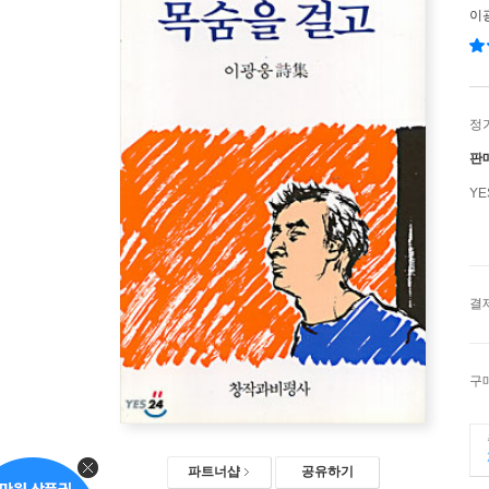
이
정
판
Y
결
구
파트너샵
공유하기