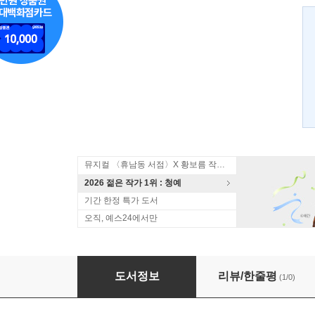
뮤지컬 〈휴남동 서점〉X 황보름 작가 북토크
2026 젊은 작가 1위 : 청예
기간 한정 특가 도서
오직, 예스24에서만
목숨을 걸고
도서정보
리뷰/한줄평
(1/0)