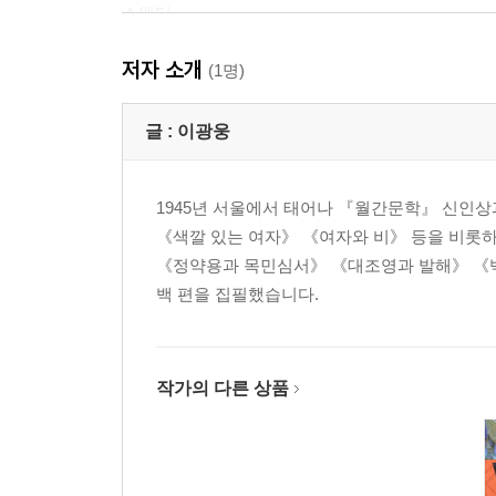
스웨터
햇빛 한참
저자 소개
바람의 손길
(1명)
이감
글 :
이광웅
제2부
징역 생각난다
1945년 서울에서 태어나 『월간문학』 신인
기다림
《색깔 있는 여자》 《여자와 비》 등을 비롯하
첫번째 봄 1
《정약용과 목민심서》 《대조영과 발해》 《백
첫번째 봄 2
백 편을 집필했습니다.
목숨을 걸고
전라도 거리
우리 읍내 2
낮달
작가의 다른 상품
민주주의의 꽃
산길 눈길 피신길
초가을 단장