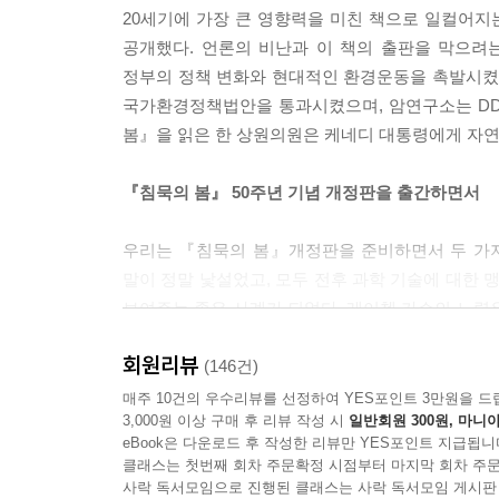
20세기에 가장 큰 영향력을 미친 책으로 일컬어
공개했다. 언론의 비난과 이 책의 출판을 막으려
정부의 정책 변화와 현대적인 환경운동을 촉발시켰다.
국가환경정책법안을 통과시켰으며, 암연구소는 DDT
봄』을 읽은 한 상원의원은 케네디 대통령에게 자연보
『침묵의 봄』 50주년 기념 개정판을 출간하면서
우리는 『침묵의 봄』개정판을 준비하면서 두 가지
말이 정말 낯설었고, 모두 전후 과학 기술에 대한 
보여주는 좋은 사례가 되었다. 레이첼 카슨의 노력
두 번째는 우리가 아직도 과학과 기술에 대한 맹신
회원리뷰
세상을 파괴하는 실험으로 한 발씩 더 나아가고 있
(146건)
않나 되돌아보는 계기가 되었으면 한다.
매주 10건의 우수리뷰를 선정하여 YES포인트 3만원을 드
3,000원 이상 구매 후 리뷰 작성 시
일반회원 300원, 마니아
eBook은 다운로드 후 작성한 리뷰만 YES포인트 지급됩니
2002년 출간본과 개정판이 다른 점
클래스는 첫번째 회차 주문확정 시점부터 마지막 회차 주문
사락 독서모임으로 진행된 클래스는 사락 독서모임 게시판