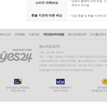
상품의 불량에 의한 반품, 교
소비자 피해보상
상당히 값비싼 비용을 치르고도 실제로는 아무것도 
준하여 처리됨
환불 지연에 따른 배상
대금 환불 및 환불 지연에 
11. 보르자 가문의 꿈을 넘어서
오염된 식품을 통해 소량이지만 서서히 오랜 기간
회사소개
인재채용
이용약관
개인정보처리방침
청소년보호정책
도서홍보안내
옆에 있는 약국에서 약을 살 때에도 ‘독극물 장부
아무런 질문도 받지 않는다. 바야흐로 심각한 독극물
돌아다니면 아무리 대담한 소비자라도 깜짝 놀랄 것
대표 : 김석환, 최세라
주소 : 서울시 영등포구 은행로 11, 5층~6층(여의도동,일신
살충제 관련 코너에 커다란 해골과 엇갈린 뼈다귀
사업자등록번호 : 229-81-37000 통신판매업신고 : 제 200
이메일 : yes24help@yes24.com 호스팅 서비스사업자 :
떠올릴 것이다. 하지만 살충제는 편안하고 기분 좋
Copyright ⓒ YES24 Corp. All Rights Reserved.
목욕용품과 세탁용 비누가 즐비한 가운데 살충제들은
어린아이나 부주의한 어른이 이 살충제를 건드려 떨
부엌에서 사용하는 유독물질은 매우 호감 가는 용기에
벽지는 한 면뿐 아니라 양면에 모두 살충 성분이 묻
안내책자를 만들어 배포한다. 쉽게 손이 닿지 않는 