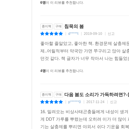
6명
이 이 리뷰를 추천합니다.
(……) 이런 마을이 실제로 존재하지는 않지만 미국
슬그머니 찾아오며 상상만 하던 비극은 너무나도 쉽
2. 참아야 하는 의무
침묵의 봄
종이책
구매
d*****t
2019-09-10
신고
|
|
|
농약ㆍ살충제ㆍ제초제 등의 효과를 모르면서 마구
좋아할 줄알았고, 좋아한 책. 환경문제 살충제문
아니다. 살충제 살포 과정은 끝없는 나선형처럼 
제..어릴적부터 약국만 가면 쭈구리고 앉아 살충
만들어내려는 노력이 계속되었다. 그런데 다윈이 
던것 같다. 책 글자가 너무 작아서 나는 힘들었는데
그러다 보니 이런 곤충에 사용하기 위한 더욱 
계속되었다. 나중에 다시 설명하겠지만, 해충은 살
4명
이 이 리뷰를 추천합니다.
이 화학전에서 결코 승리를 거두지 못하며, 그저 격
3. 죽음의 비술
다음 봄도 소리가 가득하려면?-
종이책
구매
p******0
2017-11-24
신고
|
|
|
살충제의 사용량이 1947년에서 1960년 사이
16. 밀려오는 비상사태곤충들에게 내성이 생겨
염화탄화수소계 가운데 DDT를 들고 있다. 187
게 DDT 가루를 뿌렸는데 오히려 이가 더 많
서술하면서, 생태계에서 먹이사슬을 통한 전파와 
기는 살충제를 뿌리면 야외서 쉬다 기운을 회복하