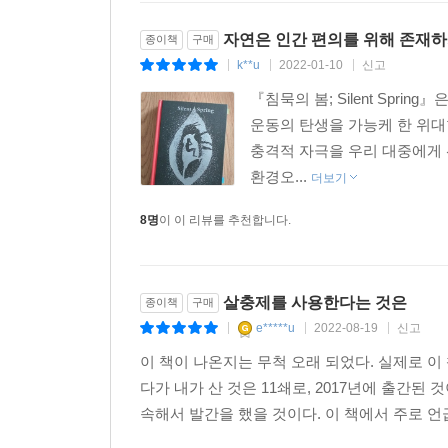
자연은 인간 편의를 위해 존재
종이책
구매
레이첼 카슨이 『침묵의 봄』을 집필하게 된 직접적
k**u
2022-01-10
신고
|
|
|
말미암는다. 편지의 내용은 정부 소속 비행기가 
죽었다는 것이었다. 친구는 DDT를 사용한 당국에 
『침묵의 봄; Silent Spr
보내고 그 사본을 카슨에게 보냈던 것이다. 이를 
운동의 탄생을 가능케 한 위대
위험성을 알리는 책을 저술하기로 결심했다. 그녀
충격적 자극을 우리 대중에게 
전념했다.
환경오...
더보기
8명
이 이 리뷰를 추천합니다.
이 책의 내용
1. 내일을 위한 우화
살충제를 사용한다는 것은
종이책
구매
e*****u
2022-08-19
신고
자연의 조화가 아름다운 어느 작은 마을에, 어느 날
|
|
|
봄의 소리, 새들의 소리가 사라진 죽음의 공간으로 
이 책이 나온지는 무척 오래 되었다. 실제로 이 
다가 내가 산 것은 11쇄로, 2017년에 출간된
낯선 정적이 감돌았다. 새들은 도대체 어디로 가버
속해서 발간을 했을 것이다. 이 책에서 주로 언급
모이를 쪼아 먹던 뒷마당은 버림받은 듯 쓸쓸했다. 죽