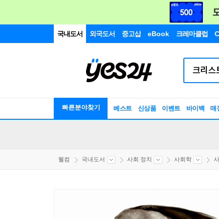
국내도서
외국도서
중고샵
eBook
크레마클럽
C
빠른분야찾기
베스트
신상품
이벤트
바이백
매
웰컴
국내도서
사회 정치
사회학