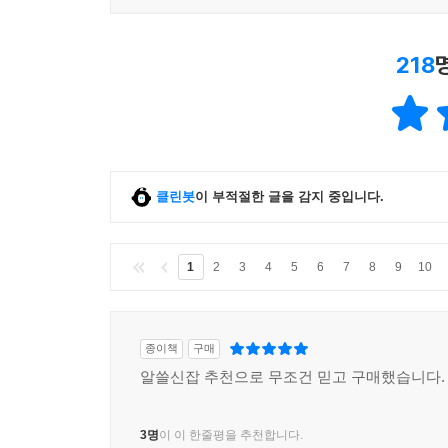
것은 아니었다. 호수에 살고 있는 생물체의 몸 속으
DDD가 검출되었다. 여기서 우리는 자연을 구성하
218
토양에 뿌려지는 살충제에 관해 꼭 기억해야 할 것은
지나도록 검출되는데, 그 자체로 남아 있기도 하지
후 10년이 지나 그 모래토양에서 검출된 적도 있다
더욱 강한 화학물질은 적어도 9년간 영향을 미친
있다.
클린봇
이 부적절한 글을 감지 중입니다.
인간이나 가축에게 해를 끼치는 식물뿐 아니라 먹
장소에 있다면 바로 제거의 표적이 되는 것이다.
1
2
3
4
5
6
7
8
9
10
대지, 식물과 식물, 식물과 동물 사이에는 절대
네트워크의 일부이다. 우리는 가끔 이런 관계를 교란
정신을 바짝 차리고 사려 깊게 생각해야 한다.
종이책
구매
알쓸신잡 추천으로 무조건 믿고 구매했습니다.
7. 불필요한 파괴
3명
이 이 한줄평을 추천합니다.
과도한 화학물질의 사용으로 얼룩진 농업기술에 