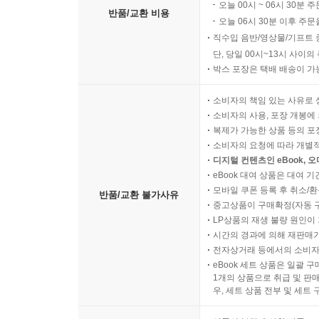
보여주었다. 1957년 좁은 바다를 사이에 두고 뉴
오늘 00시 ~ 06시 30분 
반품/교환 비용
해안 지역에서 매미나방 방제가 이루어졌다. 이유는
오늘 06시 30분 이후 주문
도시에 서식하는 곤충이 아니다.
직수입 음반/영상물/기프트 
단, 당일 00시~13시 사이
박스 포장은 택배 배송이 가
그럼에도 1957년 미국 농무부와 뉴욕 주 농무통
목장, 양어장, 해안 습지에도 살충제를 뿌렸다. 
소비자의 책임 있는 사유로 
정원의 꽃나무에 덮개를 씌우려던 한 주부는 미
소비자의 사용, 포장 개봉에 
통근자들도 살충제 세례를 받았다.
복제가 가능한 상품 등의 포장을 
소비자의 요청에 따라 개별
디지털 컨텐츠인 eBook, 
세계적으로 유명한 조류학자 로버트 커시먼 머피가
eBook 대여 상품은 대여 기
신청했다. 그렇지만 그 신청은 거부되었고, 반대운동
모바일 쿠폰 등록 후 취소/환
반품/교환 불가사유
명령을 받아내기 위해 끈질기게 노력했다. 하지만 
중고상품이 구매확정(자동 
LP상품의 재생 불량 원인이 기
말았다. 사람들은 즉시 대법원으로 달려갔지만 대
시간의 경과에 의해 재판매가
더글러스는 “많은 전문가와 신뢰할 만한 관리가 D
전자상거래 등에서의 소비자
말했다.
eBook 세트 상품은 일괄 
1개의 상품으로 취급 및 판매
우, 세트 상품 전부 및 세트
롱아일랜드 지역 주민들이 제기한 소송은 살충제의
방제 당국의 권위와 압력에 경계심을 갖게 되었다