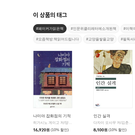
이 상품의 태그
#페이커가읽은책
#인문위클리레터에소개된책
#이책
#요즘책방:책읽어드립니다
#교양을쌓을교양
#필독서
나미야 잡화점의 기적
인간 실격
히가시노 게이고 저/양윤옥 역
현대문학
다자이 오사무 저/김춘미 역
|
16,920
원
(10% 할인)
8,100
원
(10% 할인)