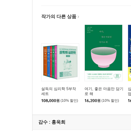
작가의 다른 상품
설득의 심리학 5부작
여기, 좋은 마음만 담기
십
세트
로 해
업
108,000
원
(10% 할인)
16,200
원
(10% 할인)
1
감수 :
홍욱희