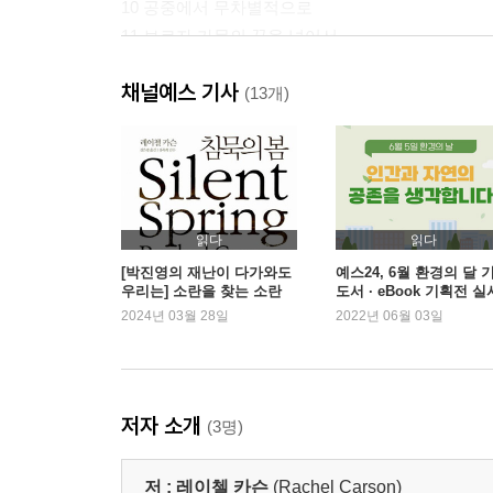
10 공중에서 무차별적으로
11 보르자 가문의 꿈을 넘어서
12 인간이 치러야 할 대가
채널예스 기사
13 작은 창을 통해서
(13개)
14 네 명 중 한 명
15 자연의 반격
16 밀려오는 비상사태
17 가지 않은 길
읽다
읽다
후기: 에드워드 O. 윌슨
[박진영의 재난이 다가와도
예스24, 6월 환경의 달 
우리는] 소란을 찾는 소란
도서 · eBook 기획전 실
옮긴이의 글
2024년 03월 28일
2022년 06월 03일
참고문헌
찾아보기
저자 소개
(3명)
저 :
레이첼 카슨
(Rachel Carson)