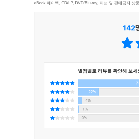
서문과 후기가 완전히 새롭게 단장되었으며, 200
eBook 페이백, CD/LP, DVD/Blu-ray, 패션 및 판매금
완전히 바뀌었다.
142
이 책의 의의
20세기에 가장 큰 영향을 미쳤으며, 21세기인 현재
1962년 여름 동안 〈뉴요커〉에 연재했던 내용을
받은 박해만큼이나 큰 공격을 미국 화학공업계로부
별점별로 리뷰를 확인해 보세
몰고 왔다는 점에서 스토 여사와 비등하다고 하
7
공로뿐인 데 비해 카슨 여사는 아무도 모르고, 따
변혁했다는 점에서 더 큰 찬사를 받았다(노융희 서
22%
리어는 “역사를 바꾼 책은 그리 많지 않다. 그중에
4%
있다.
1%
0%
환경을 이슈로 전폭적인 사회운동을 촉발시킨 기폭