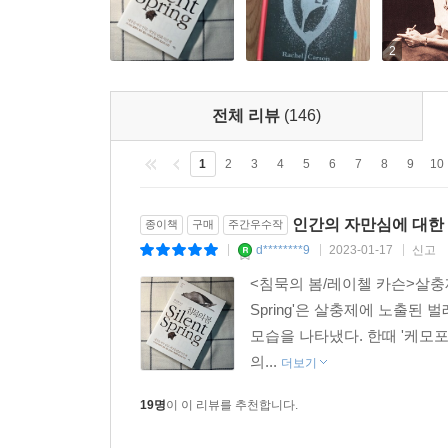
농업에 별다른 해를 주지 않는다고 주장하며 “레
저널리스트와 평론가들은 카슨을 “감정에 호소하는
2
책은 “자신이 저주하는 살충제보다 더 독하다”고 말
전체 리뷰
(146)
하지만 1962년 9월 27일 출간된 이 책은 국민적 
선정되었으며, 가을에만 60만 부가 팔리는 초베스트
1
2
3
4
5
6
7
8
9
10
10권’ 중 4위에 선정되었으며, 미국 랜덤하우스가 선
인간의 자만심에 대한
종이책
구매
주간우수작
출간 50년 만에 다시 만나는 『침묵의 봄』!
d********9
2023-01-17
신고
|
|
|
<침묵의 봄/레이첼 카슨>살충제 
미국에서 1962년 처음 발간된 이 책은, 그간 우
Spring'은 살충제에 노출된
정식 한국어 저작권 계약을 맺은 최초의 책이며,
모습을 나타냈다. 한때 '케모포
변화시킨 100인 중 한 사람이고, 이 책이 21세
의...
여전히 미흡한 수준이어서 안타깝기 그지없다. 이
더보기
지구 사랑을 엿볼 수 있는 기회가 되길 바란다.
19명
이 이 리뷰를 추천합니다.
이 책의 집필 동기