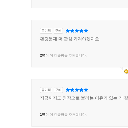
자연의 그 어떤 존재도 농약살포용 기구를 든 인
우연한 희생자는 대수롭지 않게 취급된다. 방제 대
세례를 받더라도 그 누구도 항의하지 않는다.
종이책
구매
야생동물의 죽음에 대해 공정하게 판단하려는 
환경문제 더 관심 가져야겠지요.
연구하는 생물학자들은 화학약품 살포가 심각한 
없으며 설령 그런 피해가 있다고 해도 별로 심각하지
2명
이 이 한줄평을 추천합니다.
여기서 가장 중요한 것은 증인들의 신빙성이다. 
적합한 증인이다. 곤충학자는 그리 적절하다고 말할 
화학물질 제조업자들을 비롯해 정부기관의 방제 
어떤 증거도 발견하지 못했다고 선언한다. 성서에
종이책
구매
너그러움을 발휘해, 그들이 진실을 외면하는 것은 
지금까지도 명작으로 불리는 이유가 있는 거 
몰라도 이들을 합당한 증인으로 받아들이기는 힘들
1명
이 이 한줄평을 추천합니다.
살충제는 대부분 비선택적이다. 없애려는 특정한
사용하는 것이다. 따라서 이런 살충제와 접촉하는 모