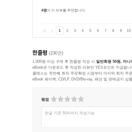
또 한 부류인 유기인산계 화학물질인 파라티온, 말
4명
이 이 리뷰를 추천합니다.
DDT 축적은 아주 적은 양부터 시작해 상당 수준에
먹을 때 DDT를 0.1ppm만 흡수해도 100배나 많
1
2
3
4
5
6
7
8
9
10
동물실험 결과 염화탄화수소 성분의 살충제는 태
(……) 인생을 시작하는 바로 그 순간부터 화학물질
한줄평
(230건)
4. 지표수와 지하수, 5. 토양의 세계, 6. 지구의 녹색
1,000원 이상 구매 후 한줄평 작성 시
일반회원 50원, 마니
eBook은 다운로드 후 작성한 리뷰만 YES포인트 지급됩니
이들 각종 유독성 화학물질의 남용이 물질문명의 반
클래스는 첫번째 회차 주문확정 시점부터 마지막 회차 주문
각다귀를 없애기 위해 DDT보다 독성이 약한 DDD
eBook 페이백, CD/LP, DVD/Blu-ray, 패션 및 판매금
마리가 죽었다. 그리고 1957년 남아 있던 각다귀
새들을 조사한 결과 어떤 전염병의 증거도 나타나
평점
검출되었다. 호수에 투입한 DDD는 0.02ppm이
통해 독극물이 점차적으로 축적되었기 때문이다.
한글 기준 50자까지 작성가능
하지만 곧 이보다 더 놀라운 사실이 드러났다. 화학