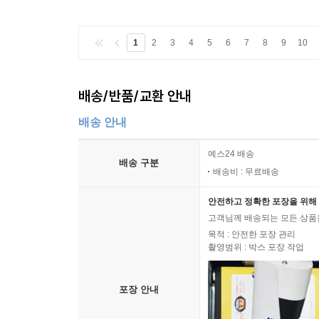
높이 날아가는 종달새가 모두 위험에 빠진다.
1
2
3
4
5
6
7
8
9
10
8. 새는 더 이상 노래하지 않고,
9. 죽음의 강
배송/반품/교환 안내
인간이 눈앞의 이익에만 급급하여 저지른 잘못이 
배송 안내
들어 예시하였다. 예컨대 먹이사슬을 통해 새들의 
예스24 배송
멸종 위기로 몰아가고 있다.
배송 구분
배송비 : 무료배송
새들에게 닥쳐올 비극적인 운명을 잘 말해주는 몇 가
안전하고 정확한 포장을 위해 
것이 우리에게 친숙한 울새 이야기다. 수많은 미
고객님께 배송되는 모든 상품을
지나간 옛일이 되어버렸고, 언젠가부터 사람들은 
목적 : 안전한 포장 관리
촬영범위 : 박스 포장 작업
병충해 때문에 고통받으며서부터이다. 느릅나무병 
처음 1954년 대학 구내에서 소규모로 시작되었
포장 안내
일대에서 매미나방과 모기 박멸 계획이 시행되자 