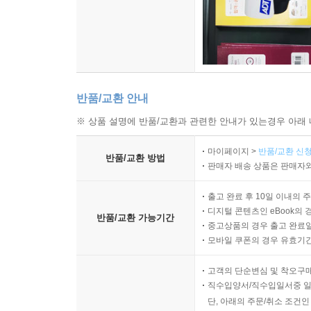
적은 양이 살포된 1954년에는 별 문제가 없어
잘못되었음을 분명히 알 수 있었다. 죽어가는 울
새들의 모습은 거의 찾아볼 수 없었다. 둥지도, 
화학물질이 살포된 지역은 치명적인 함정이 되어, 그
여러모로 판단해볼 때, 울새들은 살충제와 직접적
반품/교환 안내
어업과 원양 어업을 통해 수많은 사람은 매우 중
※ 상품 설명에 반품/교환과 관련한 안내가 있는경우 아래 
사실에는 의심의 여지가 없다.
마이페이지 >
반품/교환 신청
반품/교환 방법
판매자 배송 상품은 판매자와
10. 공중에서 무차별적으로
출고 완료 후 10일 이내의 
화학물질을 사용하는 영농기술에 대한 효과와 비용에
디지털 콘텐츠인 eBook의 
반품/교환 가능기간
비행기들이 남아돌자, 이런 경고는 사람들의 뇌리
중고상품의 경우 출고 완료일
공중에서 무차별적으로 살포되고 있다. 그리고 구
모바일 쿠폰의 경우 유효기간(
못한 재앙처럼 독극물과 접촉하게 되었다. 숲과 경
고객의 단순변심 및 착오구
직수입양서/직수입일서중 일
매미나방 퇴치 사업은 부분적인 살포와 절제된 관
단, 아래의 주문/취소 조건인