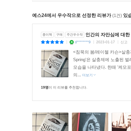
『침묵의 봄』에서 카슨은 방사능 낙진으로 인해 더
비축이라는 장막에 대항하기 위해 이 책을 썼다. 카
예스24에서 우수작으로 선정한 리뷰가
(1건)
있습
점은 그저 우연이 아니다. 미국 육군이 비키니 섬에
위기로 핵전쟁이 일어나려는 찰나에 연구 내용을 발
인간의 자만심에 대한
종이책
구매
주간우수작
또 잘 알다시피 무분별한 살충제 사용으로 파괴되
d********9
2023-01-17
신고
|
|
|
막으려는 화학업계의 거센 방해에도 카슨은 환경
<침묵의 봄/레이첼 카슨>살충제 
촉발시켰다. 1963년 케네디 대통령은 환경 문
Spring'은 살충제에 노출된
암연구소는 DDT의 암 유발 증거를 제시함으로써 
모습을 나타냈다. 한때 '케모포
대통령에게 자연보호 전국 순례를 건의했으며, 이를 
의...
더보기
미국의 전 부통리 앨 고어는 이 책이 출간된 날이
19명
이 이 리뷰를 추천합니다.
역사에서 이 책의 출간은 환경을 이슈로 전폭적인 
레이첼 카슨, 〈타임〉 지가 뽑은 20세기를 변화시킨 
이 책을 통해 최초로 환경 문제의 심각성과 중요성
처음 그녀에 대한 언론과 화학업계의 깎아내리기는