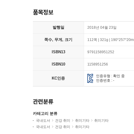
품목정보
발행일
2018년 04월 23일
쪽수, 무게, 크기
112쪽 | 321g | 190*257*20
ISBN13
9791158951252
ISBN10
1158951256
인증유형 : 확인 중
KC인증
인증번호 : -
관련분류
카테고리 분류
국내도서
건강 취미
취미기타
취미기타
국내도서
건강 취미
취미기타