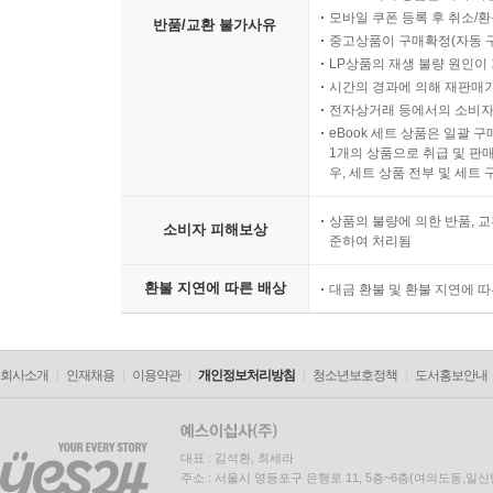
모바일 쿠폰 등록 후 취소/환
반품/교환 불가사유
중고상품이 구매확정(자동 
LP상품의 재생 불량 원인이 기
시간의 경과에 의해 재판매가
전자상거래 등에서의 소비자
eBook 세트 상품은 일괄 
1개의 상품으로 취급 및 판매
우, 세트 상품 전부 및 세트
상품의 불량에 의한 반품, 교
소비자 피해보상
준하여 처리됨
환불 지연에 따른 배상
대금 환불 및 환불 지연에 
회사소개
인재채용
이용약관
개인정보처리방침
청소년보호정책
도서홍보안내
대표 : 김석환, 최세라
주소 : 서울시 영등포구 은행로 11, 5층~6층(여의도동,일신