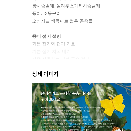
왕사슴벌레, 엘라푸스가위사슴벌레
풍이, 소똥구리
오리지널 색종이로 접은 곤충들
종이 접기 설명
기본 접기와 접기 기호
기본 접기 자국 내기
자주 사용하는 기본 곤충 접기
나비
상세 이미지
장수풍뎅이의 애벌레
사마귀
잠자리
반딧불이
잎벌레
바구미
소똥구리
장수풍뎅이