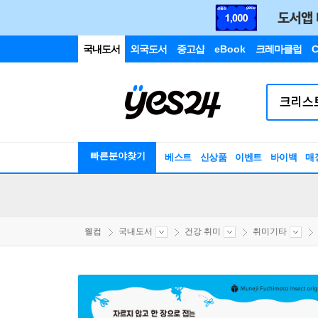
국내도서
외국도서
중고샵
eBook
크레마클럽
C
빠른분야찾기
베스트
신상품
이벤트
바이백
매
웰컴
국내도서
건강 취미
취미기타