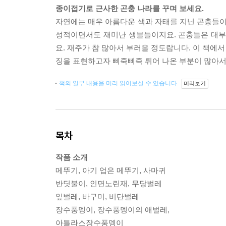
종이접기로 근사한 곤충 나라를 꾸며 보세요.
자연에는 매우 아름다운 색과 자태를 지닌 곤충들이 
성적이면서도 재미난 생물들이지요. 곤충들은 대부
요. 재주가 참 많아서 부러울 정도랍니다. 이 책에서
징을 표현하고자 삐죽삐죽 튀어 나온 부분이 많아서
책의 일부 내용을 미리 읽어보실 수 있습니다.
미리보기
목차
작품 소개
메뚜기, 아기 업은 메뚜기, 사마귀
반딧불이, 인면노린재, 무당벌레
잎벌레, 바구미, 비단벌레
장수풍뎅이, 장수풍뎅이의 애벌레,
아틀라스장수풍뎅이