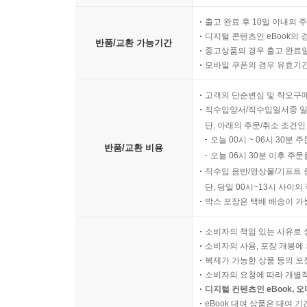
출고 완료 후 10일 이내의 
디지털 콘텐츠인 eBook의 
반품/교환 가능기간
중고상품의 경우 출고 완료일
모바일 쿠폰의 경우 유효기간(
고객의 단순변심 및 착오구
직수입양서/직수입일서중 일
단, 아래의 주문/취소 조건인
오늘 00시 ~ 06시 30분 
반품/교환 비용
오늘 06시 30분 이후 주문
직수입 음반/영상물/기프트 
단, 당일 00시~13시 사이
박스 포장은 택배 배송이 가
소비자의 책임 있는 사유로 
소비자의 사용, 포장 개봉에 
복제가 가능한 상품 등의 포장을 
소비자의 요청에 따라 개별
디지털 컨텐츠인 eBook, 
eBook 대여 상품은 대여 기