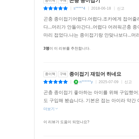
곤충 종이접기
종이책
구매
s*****4
2018-06-18
신고
|
|
|
곤충 종이접기어렵다.어렵다.조카에게 접어줄려고
다...머리가 안돌아간다..어렵다 어려워곤충 
마리 접었다.나는 종이접기랑 안맞나보다...머
3명
이 이 리뷰를 추천합니다.
종이접기 재밌어 하네요
종이책
구매
n******y
2025-07-09
신고
|
|
|
곤충 종이접기 좋아하는 아이를 위해 구입했어요
도 구입해 봤습니다. 기본은 접는 아이라 약간
더보기
이 리뷰가 도움이 되었나요?