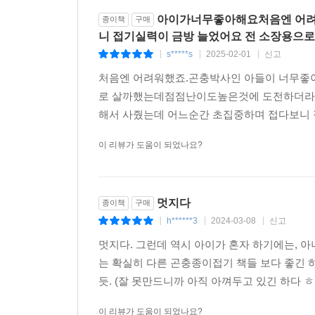
아이가너무좋아해요처음엔 어려
종이책
구매
니 접기실력이 금방 늘었어요 전 소장용으로
s*****s
2025-02-01
신고
|
|
|
처음엔 어려워했죠.곤충박사인 아들이 너무좋
로 살까했는데점점난이도높은것에 도전하더라고
해서 사줬는데 어느순간 초집중하며 접다보니 
이 리뷰가 도움이 되었나요?
멋지다
종이책
구매
h******3
2024-03-08
신고
|
|
|
멋지다. 그런데 역시 아이가 혼자 하기에는, 
는 확실히 다른 곤충종이접기 책들 보다 좋긴 
듯. (잘 못만드니까 아직 아껴두고 있긴 하다 
이 리뷰가 도움이 되었나요?