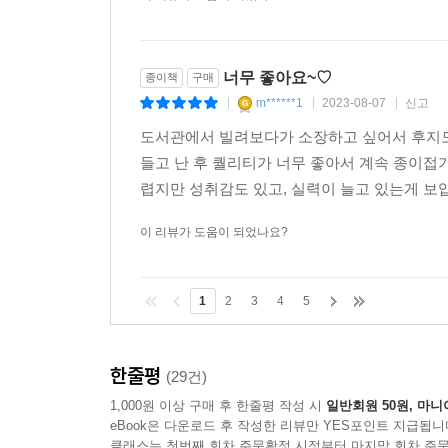
너무 좋아요~♡
종이책
구매
m******1
2023-08-07
신고
|
|
|
도서관에서 빌려보다가 소장하고 싶어서 후지모
들고 난 후 퀄리티가 너무 좋아서 계속 종이접
렵지만 성취감도 있고, 실력이 늘고 있는게 보
이 리뷰가 도움이 되었나요?
1
2
3
4
5
한줄평
(29건)
1,000원 이상 구매 후 한줄평 작성 시
일반회원 50원, 마니
eBook은 다운로드 후 작성한 리뷰만 YES포인트 지급됩니
클래스는 첫번째 회차 주문확정 시점부터 마지막 회차 주문