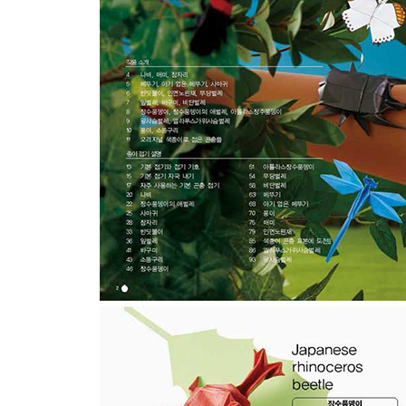
아틀라스장수풍뎅이
무당벌레
비단벌레
메뚜기
아기 업은 메뚜기
풍이
매미
인면노린재
색종이 곤충 표본에 도전!!
엘라푸스가위사슴벌레
왕사슴벌레