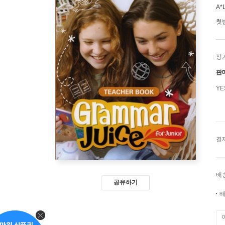
A*L
첫
정
판
Y
결
배
공유하기
배