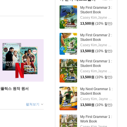
My First Grammar 3 :
Student Book
Casey Kim,Jayne Lee
13,500
원
(10% 할인)
My First Grammar 2 :
Student Book
Casey Kim,Jayne Lee
13,500
원
(10% 할인)
My First Grammar 1 :
Student Book
Casey Kim,Jayne Lee
13,500
원
(10% 할인)
X 넷플릭스 원작 원서
My Next Grammar 1 :
Student Book
Casey Kim, Jayne Lee
펼쳐보기
13,500
원
(10% 할인)
My First Grammar 1 :
Work Book
Casey Kim,Jayne Lee