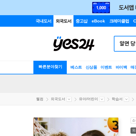
국내도서
외국도서
중고샵
eBook
크레마클럽
C
빠른분야찾기
베스트
신상품
이벤트
바이백
매
웰컴
외국도서
유아/어린이
학습서
소
외