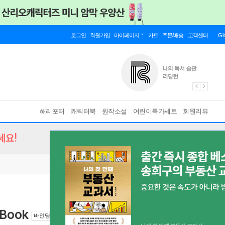
로그인
회원가입
마이페이지
카트
주문/배송
고객센터
Gl
해리포터
캐릭터북
원작소설
어린이특가세트
회원리뷰
세요!
 Book
바인딩 & 에디션 안내