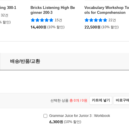
ing 300-1
Bricks Listening High Be
Vocabulary Workshop To
ginner 200-3
ols for Comprehension
32건
Blue (G-5) : Student Boo
15건
22건
% 할인)
k
14,400
원
(10% 할인)
22,500
원
(10% 할인)
배송/반품/교환
카트에 넣기
바로구
선택한 상품
총
0
개 /
0
원
Grammar Juice for Junior 3 : Workbook
6,300
원
(10% 할인)