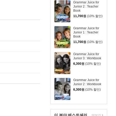
Grammar Juice for
Junior 2 : Teacher
Book
11,700
원
(10% 할인)
Grammar Juice for
Junior 1 : Teacher
Book
11,700
원
(10% 할인)
Grammar Juice for
Junior 3 : Workbook
6,300
원
(10% 할인)
Grammar Juice for
Junior 2 : Workbook
6,300
원
(10% 할인)
이 분야 베스트셀러
더보기