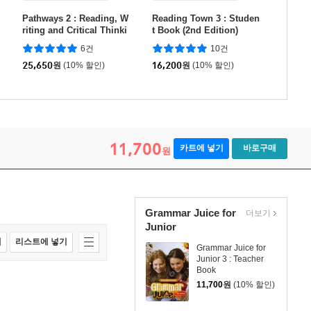
Pathways 2 : Reading, W
Reading Town 3 : Studen
riting and Critical Thinki
t Book (2nd Edition)
ng with Online Workboo
6건
10건
k
25,650
원
(10% 할인)
16,200
원
(10% 할인)
11,700
카트에 넣기
바로구매
원
Grammar Juice for
더보기
Junior
매
리스트에 넣기
Grammar Juice for
Junior 3 : Teacher
Book
11,700
원
(10% 할인)