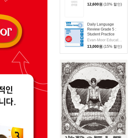
12,600
원
(10% 할인)
Daily Language
Review Grade 5 :
Student Practice
Book
Evan-Moor Educational Publishers
13,000
원
(15% 할인)