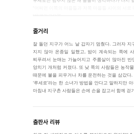
루세로는 멈추지 않은 채 골똘히 생각하다가 다시 
“어쩌면 이쪽의 마을들과 저쪽 마을들 사이의 서로 
“무게라고요?”
루세로는 말을 이었습니다.
줄거리
“돈이 많으면 무척 무겁잖아요. 지구가 도는 걸 멈
럼 바람에 날릴 지경이었거든요. 주머니는 항상 비어
잘 돌던 지구가 어느 날 갑자기 멈췄다. 그러자 지
지지 않아 온종일 일했고, 밤이 계속되는 쪽에 
--- p.39
찌푸려서 눈매는 가늘어지고 주름살이 많아진 반면
양치기 개처럼 커졌다. 또 낮 쪽의 사람들은 농작
때문에 불을 피우거나 차를 운전하는 것을 삼갔다.
‘루세로’라는 한 소녀가 방법을 안다고 말하지만 아
마침내 지구촌 사람들은 손에 손을 잡고서 함께 걷
출판사 리뷰