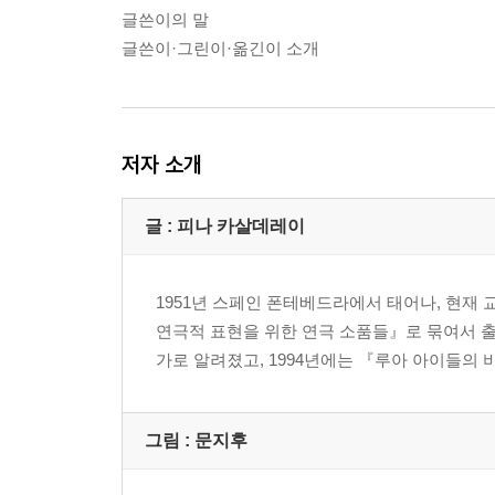
글쓴이의 말
글쓴이·그린이·옮긴이 소개
저자 소개
글 : 피나 카살데레이
1951년 스페인 폰테베드라에서 태어나, 현재
연극적 표현을 위한 연극 소품들』로 묶여서 출
가로 알려졌고, 1994년에는 『루아 아이들의 
그림 : 문지후