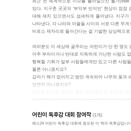
최근 전 세계적으로 이슈를 불러일으킨 월가(Wall 
있다. 지구촌 곳곳의 ‘부익부 빈익빈’ 현상이 점점 
대해 재치 있으면서도 섬세하게 풀어냈다. 지구가
나타낸다. 각 나라와 마을들 사이의 서로 다른 무게
비로소 제자리로 돌아간다는 걸 기발한 상상력으로 
여러분도 이 세상에 굶주리는 어린이가 단 한 명도 
아주 부자이거나 반대로 지독하게 가난한 사람도 없
행복할 기회가 일부 사람들에게만 있고 다른 사람들
물론 아니겠지요?
갑자기 해가 없어지고 밤만 계속되어 나무와 꽃과 
당연히 아니겠지요?
반대로 뜨거운 태양이 항상 여러분의 집 위에 떠 있
친구를 만나러 집 밖으로 나갈 수조차 없으며, 달님
좋겠습니까?
어린이 독후감 대회 참여작
이제 알겠지요? 여러분과 제가 가장 중요한 문제들에
(1개)
배고픔과 가난, 폭력 같은 단어들이 더 이상 의미가 
예스24 어린이 독후감 대회에 응모된 이 책의 독후감입니다