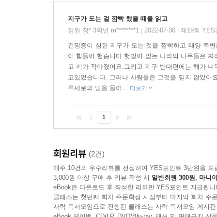
서로 다른 사람들이 함께 그려가는 알록달록 행복한
지구가 도는 걸 깜빡 했을 때를 읽고
지구의 심각한 기억 상실증 때문에 사람들의 삶이 점
강원 장* 3학년 m********1
2022-07-30
제19회 YE
|
|
사람들은 일하다 지쳐서 구석에 누워 잠들어 버렸다
건망증이 심한 지구가 도는 것을 깜빡하고 태양 주변
사라졌다. 부엉이, 올빼미, 들쥐와 같이 주로 밤에
이 힘들어 했습니다.햇빛이 없는 나라의 나무들은 자
이렇게 자기가 처한 환경에 갇혀 주위를 돌아볼 
고 키가 작아졌어요.그리고 지구 반대편에는 해가 너
경험하는 ‘공동체’라는 걸 단순하면서도 힘 있는 
고있었습니다. 그러나 사람들은 그것을 믿지 않았어요
싶은 호기심 때문에 자기 세계의 문을 활짝 열고
루세로의 말을 들어...
더보기
알록달록 다양한 빛으로 물들여져, 진정한 행복을 맛
이야기를 나눌 수 있는 재미를 선사한다.
1
회원리뷰
(2건)
매주 10건의 우수리뷰를 선정하여 YES포인트 3만원을 드
3,000원 이상 구매 후 리뷰 작성 시
일반회원 300원, 마니아
eBook은 다운로드 후 작성한 리뷰만 YES포인트 지급됩니
클래스는 첫번째 회차 주문확정 시점부터 마지막 회차 주문
사락 독서모임으로 진행된 클래스는 사락 독서모임 게시판
eBook 페이백, CD/LP, DVD/Blu-ray, 패션 및 판매금