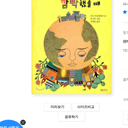
피
정
판
Y
결
구
미리보기
사이즈비교
공유하기