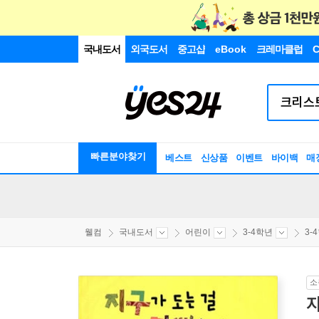
국내도서
외국도서
중고샵
eBook
크레마클럽
C
빠른분야찾기
베스트
신상품
이벤트
바이백
매
웰컴
국내도서
어린이
3-4학년
3-
소
지