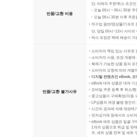
단, 아래의 주문/취소 조건인
오늘 00시 ~ 06시 30분 
반품/교환 비용
오늘 06시 30분 이후 주문
직수입 음반/영상물/기프트 
단, 당일 00시~13시 사이
박스 포장은 택배 배송이 가
소비자의 책임 있는 사유로 
소비자의 사용, 포장 개봉에 
복제가 가능한 상품 등의 포장을 
소비자의 요청에 따라 개별
디지털 컨텐츠인 eBook, 
eBook 대여 상품은 대여 기
모바일 쿠폰 등록 후 취소/환
반품/교환 불가사유
중고상품이 구매확정(자동 
LP상품의 재생 불량 원인이 기
시간의 경과에 의해 재판매가
전자상거래 등에서의 소비자
eBook 세트 상품은 일괄 
1개의 상품으로 취급 및 판매
우, 세트 상품 전부 및 세트