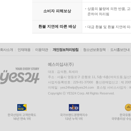
상품의 불량에 의한 반품, 교
소비자 피해보상
준하여 처리됨
환불 지연에 따른 배상
대금 환불 및 환불 지연에 
회사소개
인재채용
이용약관
개인정보처리방침
청소년보호정책
도서홍보안내
대표 : 김석환, 최세라
주소 : 서울시 영등포구 은행로 11, 5층~6층(여의도동,일신
사업자등록번호 : 229-81-37000 통신판매업신고 : 제 200
이메일 : yes24help@yes24.com 호스팅 서비스사업자 :
Copyright ⓒ YES24 Corp. All Rights Reserved.