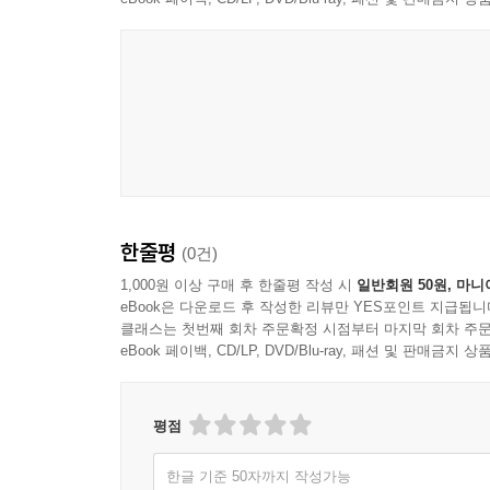
넘쳐나는 정보의 시대, 그러나 그만큼 정확하지 
변호사가 겪었고 지금도 진행 중인 살아있는 진짜
필독서이다.
- 신동민 (베트남 신한은행 은행장)
베트남에 진출한 기업들의 가장 큰 애로가 현지 
독자의 눈높이에 맞춰 이해하기 쉽게 길을 제시하였
- 임충현 (대한상공회의소 베트남 사무소장)
한줄평
(0건)
하노이 수출인큐베이터에서 명강의를 접하고 우리
1,000원 이상 구매 후 한줄평 작성 시
일반회원 50원, 마니
중소기업 분들께 이 책을 필독서로 적극 추천합니다
eBook은 다운로드 후 작성한 리뷰만 YES포인트 지급됩니
- 김광석 (중소기업진흥공단 하노이 수출인큐베이터
클래스는 첫번째 회차 주문확정 시점부터 마지막 회차 주문
eBook 페이백, CD/LP, DVD/Blu-ray, 패션 및 판매금
국경을 넘어 온다는 것은 새로운 세상으로의 유영이
등산로 입구에 그려진 지도가 바로 김유호 변호사의 
평점
- 윤상호 (베트남 하노이 한인회장)
한글 기준 50자까지 작성가능
김유호 변호사께서는 대사관과 한인회 고문변호사