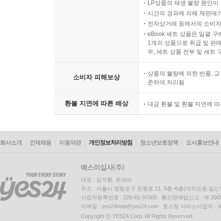
LP상품의 재생 불량 원인이 기
시간의 경과에 의해 재판매가
전자상거래 등에서의 소비자
eBook 세트 상품은 일괄 
1개의 상품으로 취급 및 판매
우, 세트 상품 전부 및 세트
상품의 불량에 의한 반품, 교
소비자 피해보상
준하여 처리됨
환불 지연에 따른 배상
대금 환불 및 환불 지연에 
회사소개
인재채용
이용약관
개인정보처리방침
청소년보호정책
도서홍보안내
대표 : 김석환, 최세라
주소 : 서울시 영등포구 은행로 11, 5층~6층(여의도동,일신
사업자등록번호 : 229-81-37000 통신판매업신고 : 제 200
이메일 : yes24help@yes24.com 호스팅 서비스사업자 :
Copyright ⓒ YES24 Corp. All Rights Reserved.