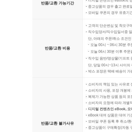
디지털 콘텐츠인 eBook의 
반품/교환 가능기간
중고상품의 경우 출고 완료일
모바일 쿠폰의 경우 유효기간(
고객의 단순변심 및 착오구
직수입양서/직수입일서중 일
단, 아래의 주문/취소 조건인
오늘 00시 ~ 06시 30분 
반품/교환 비용
오늘 06시 30분 이후 주문
직수입 음반/영상물/기프트 
단, 당일 00시~13시 사이
박스 포장은 택배 배송이 가
소비자의 책임 있는 사유로 
소비자의 사용, 포장 개봉에 
복제가 가능한 상품 등의 포장을 
소비자의 요청에 따라 개별
디지털 컨텐츠인 eBook, 
eBook 대여 상품은 대여 기
모바일 쿠폰 등록 후 취소/환
반품/교환 불가사유
중고상품이 구매확정(자동 