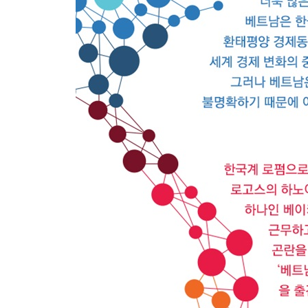
ㆍ회사(비자발적) 청산
7.알아야 보인다
ㆍ형법상 사기죄의 성립 요건
ㆍ해외 투자사기 유형
ㆍ무자격 변호사
CHART 부록