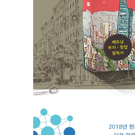
5.사업 확장하기
1) 기업 인수ㆍ합병
ㆍ위기가 기회 - 인수ㆍ합병
ㆍ인수ㆍ합병 시장 현황
ㆍ인수ㆍ합병의 종류와 특징
ㆍ회사 분할과 인수ㆍ합병 방법
ㆍ기업 인수ㆍ합병 법률 실사
2) 프랜차이즈 사업
ㆍ프랜차이즈 시장 동향
ㆍ유통업, 프랜차이즈 투자 진출
3) 로지스틱스 / 물류사업
ㆍ베트남 로지스틱스
4) 요식업
ㆍ식당, 카페, 제과, 급식 등
6.회사 청산하기
ㆍ프로젝트 오피스 청산
ㆍ회사(자발적) 청산