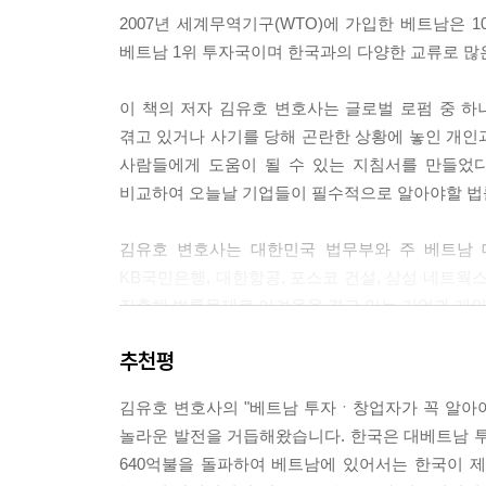
2007년 세계무역기구(WTO)에 가입한 베트남은 
베트남 1위 투자국이며 한국과의 다양한 교류로 많
이 책의 저자 김유호 변호사는 글로벌 로펌 중 
겪고 있거나 사기를 당해 곤란한 상황에 놓인 개인
사람들에게 도움이 될 수 있는 지침서를 만들었다
비교하여 오늘날 기업들이 필수적으로 알아야할 법
김유호 변호사는 대한민국 법무부와 주 베트남 
KB국민은행, 대한항공, 포스코 건설, 삼성 네트웍
진출해 법률문제로 어려움을 겪고 있는 기업과 개인
추천평
또한 베트남 진출 시 당하게 되는 사기유형과 대처
접할 수 없는 자료들도 부록으로 첨부하여 베트남 실
김유호 변호사의 "베트남 투자ㆍ창업자가 꼭 알아야 
놀라운 발전을 거듭해왔습니다. 한국은 대베트남 투자
넘치는 정보의 시대에서 확실하고 정확한 베트남 법의
640억불을 돌파하여 베트남에 있어서는 한국이 
그리고 베트남 현지에서의 비자 법률과 아파트 임