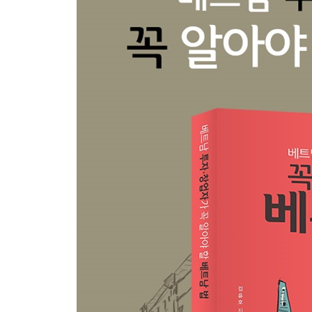
ㆍ임시 거주증
ㆍ노동 허가서
4.회사 운영하기
1) 계약서
ㆍ계약서의 구성, 작성, 검토 시 유의사항
ㆍ베트남 파트너와 계약서 작성 시 유의사항
ㆍ인수·합병(M&A) 관련 계약
2) 외화
ㆍ외화 표기와 사용이 허용되는 경우
ㆍ계약서 상 외화 표기
ㆍ신용카드 결제 시 외화와 동화(VND) 사용
3) 노동법
ㆍ임금 인상, 파업, 외국인 근로자
ㆍ가사 도우미, 휴가, 징계
4) 세금