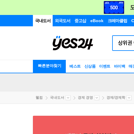
국내도서
외국도서
중고샵
eBook
크레마클럽
C
빠른분야찾기
베스트
신상품
이벤트
바이백
매
웰컴
국내도서
경제 경영
경제/경제학