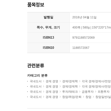
품목정보
발행일
2018년 04월 11일
쪽수, 무게, 크기
400쪽 | 580g | 150*220*17
ISBN13
9791188572069
ISBN10
1188572067
관련분류
카테고리 분류
국내도서
경제 경영
경제/경제학
각국 경제/경제사/전망
국내도서
경제 경영
경제/경제학
각국 경제/경제사/전망
국내도서
경제 경영
투자/재테크
금융투자
외환투자
국내도서
경제 경영
창업/취업/은퇴
창업
창업일반/