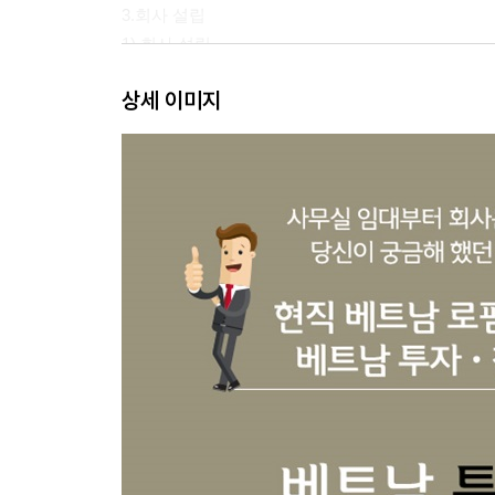
3.회사 설립
1) 회사 설립
ㆍ베트남 자본금의 종류와 개념
상세 이미지
ㆍ회사 설립
ㆍ유한책임회사와 주식회사의 특징
ㆍ1인 유한책임회사
ㆍ2인 이상의 유한책임회사
ㆍ주식회사
ㆍ프로젝트 오피스
ㆍ대표 사무소
2) 회사 설립 후 변경 사항이 생겼을 때
ㆍ투자허가서, 투자등록증, 기업등록증은 언제 수
ㆍ투자허가서 수정 절차
ㆍ투자등록증과 기업등록증의 수정 절차
ㆍ투자허가서, 투자등록증과 기업등록증의 수정
3) 회사 설립 및 현지 생활
ㆍ비자