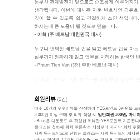
눈부신 관계발전이 앞으로도 순조롭게 이루어지기 
개인에게 길잡이가 되어 줄 지침서가 될 것이다.
생각됩니다. 이번에 대사관 자문 변호사인 김유호
깊이 할 수 있도록 쉽고 간결하게 쓰인 책입니다
하시는데 큰 도움이 될 것으로 믿습니다.
- 이혁 (주 베트남 대한민국 대사)
누구나 번역된 베트남 법을 읽고 베트남 법을 아는
실무까지 정확하게 알고 업무를 처리하는 한국인 변
- Pham Tien Van ((전) 주한 베트남 대사)
이 책은 코트라 고문 변호사를 역임했던 김유호 
필독서입니다.
- 박철호 (코트라 하노이 무역관장)
회원리뷰
(0건)
매주 10건의 우수리뷰를 선정하여 YES포인트 3만원을 드
지난 10년 이상 베트남 경제 현장에서 일한 변호
3,000원 이상 구매 후 리뷰 작성 시
일반회원 300원, 마니아
법을 아주 쉽고 일목요연하게 정리해 놓은 책이다. 
eBook은 다운로드 후 작성한 리뷰만 YES포인트 지급됩니
한국에서 베트남 관련 업무를 하시는 분들께 꼭 권하
클래스는 첫번째 회차 주문확정 시점부터 마지막 회차 주문
사락 독서모임으로 진행된 클래스는 사락 독서모임 게시판
- 류향하 (하노이 상공인 연합회 (코참) 회장)
eBook 페이백, CD/LP, DVD/Blu-ray, 패션 및 판매금