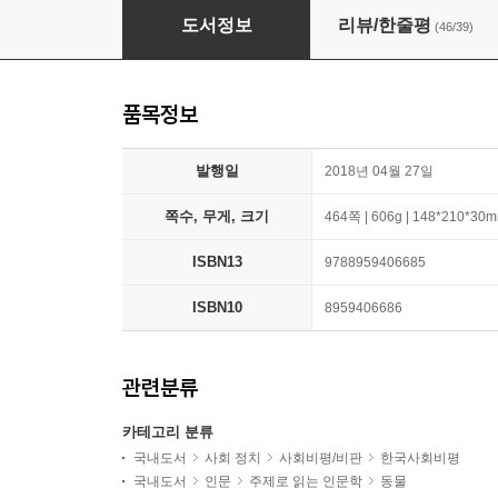
고기로 태어나서
도서정보
리뷰/한줄평
(46/39)
품목정보
발행일
2018년 04월 27일
쪽수, 무게, 크기
464쪽 | 606g | 148*210*30
ISBN13
9788959406685
ISBN10
8959406686
관련분류
카테고리 분류
국내도서
사회 정치
사회비평/비판
한국사회비평
국내도서
인문
주제로 읽는 인문학
동물