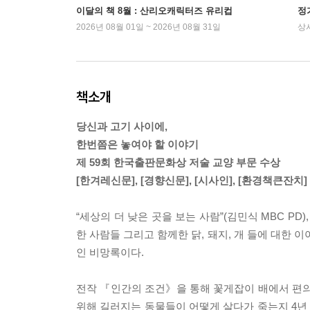
이달의 책 8월 : 산리오캐릭터즈 유리컵
정
2026년 08월 01일 ~ 2026년 08월 31일
상
책소개
당신과 고기 사이에,
한번쯤은 놓여야 할 이야기
제 59회 한국출판문화상 저술 교양 부문 수상
[한겨레신문], [경향신문], [시사인], [환경책큰잔치]
“세상의 더 낮은 곳을 보는 사람”(김민식 MBC P
한 사람들 그리고 함께한 닭, 돼지, 개 들에 대한 이
인 비망록이다.
전작 『인간의 조건》을 통해 꽃게잡이 배에서 편의
위해 길러지는 동물들이 어떻게 살다가 죽는지 4년 