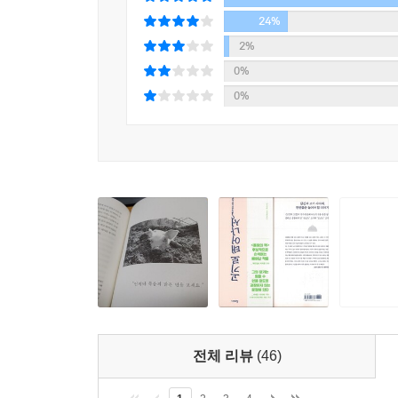
근로기준법도 합법적으로 적용되지 않는 노동 환경
지에게 전기 충격 주는 걸 마다하지 않았다. 고대 
24%
삶을 살아가는 오늘날 이곳의 ‘저 아래 낮은 곳에서
다. 성적으로 문란해서가 아니라 그들에게 노예는 
2%
이어져온 작가의 치열하지만 가난한, 세상에서 가장
건 그들이 폭력적이어서가 아니라 동물은 물건이라
0%
은 사람은 동물을 아끼고 악한 사람은 동물을 학대한
0%
종의 돌담 앞에서 살펴본 인간과 동물의 경계
에 가능한 일이다.
이 책은 채식을 주장하지 않는다. 야만적인 고기는
--- p.263
살펴보면서, 저자는 동물보다도 “더 나약한 인간의 모
작은 것 하나부터 더 윤리적으로 만들어나가기 
그런 일들이 괜찮은지 물어보자 상대는 내가 왜 그런 
변화해나가야 하지 않을까. 우리가 자연과 생명에 
이지 않고 흘러나왔기 때문에 더욱더 확신에 차 있는
고기’에 대해 생각해보아야 할 때가 아닐까.
먹는 사람들이 괜찮다고 하지 않는가? 그런데 내가
물론 쉬운 문제는 아니다. ‘윤리적인 방식으로 사육
를 꾸려가는 사람들을 이론서 한 귀퉁이에서나 찾을 
우리가 받아들일 수 있을까? 중요한 것은 이러한 
씬 더 거대한 존재에게 호소하는 울림이 있었다. 나
톤의 음식 쓰레기가 불균형하게 쏟아지는 세상을 더 
--- p.355
미심쩍은 눈으로 인간과 동물의 경계를 계속 바라보
불의를 행사하는 것이기 때문이다.
갑이 을의 처지를 상상하는 것이 힘든 일이라면 인
전체 리뷰
(46)
가축은 인간 앞에선 영원불변의 을일 테니 말이다.
많았다. 하지만 치료 같은 건 없었다. 어떤 개는 뒷