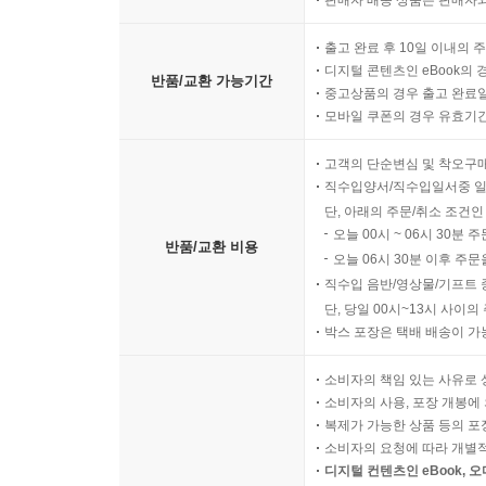
판매자 배송 상품은 판매자와
출고 완료 후 10일 이내의 
디지털 콘텐츠인 eBook의 
반품/교환 가능기간
중고상품의 경우 출고 완료일
모바일 쿠폰의 경우 유효기간(
고객의 단순변심 및 착오구
직수입양서/직수입일서중 일
단, 아래의 주문/취소 조건인
오늘 00시 ~ 06시 30분 
반품/교환 비용
오늘 06시 30분 이후 주문
직수입 음반/영상물/기프트 
단, 당일 00시~13시 사이
박스 포장은 택배 배송이 가
소비자의 책임 있는 사유로 
소비자의 사용, 포장 개봉에 
복제가 가능한 상품 등의 포장을 
소비자의 요청에 따라 개별
디지털 컨텐츠인 eBook, 