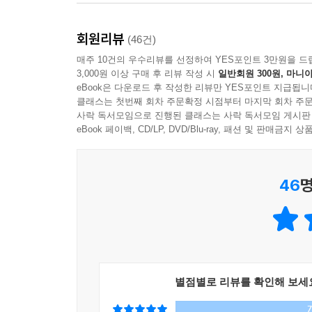
이루어지기도 한다. 동물 농장의 동물들은 모두들 서
--- p.171
개가 절대 그렇지 않는다는 것을 감안하면 인간
회원리뷰
(46건)
영장이라는 인간이 과연 이런 식으로 자연과 관계를 
다시 한 번 눈물이 핑 돌았다. 돈도 돈이었고 분하
매주 10건의 우수리뷰를 선정하여 YES포인트 3만원을 드
하지만 이는 조금 더 복잡한 맥락을 지닌다. 돈이라
들고 호로새끼를 외치던 사람이라고는 믿을 수 없을
3,000원 이상 구매 후 리뷰 작성 시
일반회원 300원, 마니아
농장주(또는 기업 사장들)보다도 노동자 인권을 
지만 나는 다른 이유가 있을 거라고 생각했다. 그
eBook은 다운로드 후 작성한 리뷰만 YES포인트 지급됩니
생각해야 할까. 개 농장에 대해 비판하기는 쉽지만
클래스는 첫번째 회차 주문확정 시점부터 마지막 회차 주문
보는 인간”이라고 표현했는데 이 일도 소송의 가능
사락 독서모임으로 진행된 클래스는 사락 독서모임 게시판
상당히 많다는 현실은 또 어떻게 생각해야 하는가. 
조금 전 일어났던 폭행의 흔적을 남기고 싶지 않았을
eBook 페이백, CD/LP, DVD/Blu-ray, 패션 및 판매금
상품성을 배제한 채 윤리적으로만 접근하자고 말하는
람을 이길 수 없겠구나. 이 개새끼! 이 씨발 놈! 가
--- p.233
힘쓰는 고기들: 저 아래 낮은 곳에서 노동하는 사람
46
명
“승태 이빨 잘생겼네.” 부화장 아저씨들이 저자를 
사장처럼 온화한 사람이 전기 충격기로 돼지를 찌
때마다 얼굴을 찡그렸다는 걸 저자는 그제서야 알
거나 거친 사람인 것은 아니었다. 그들에게 전기 
않았을 저자는 ‘저 아래에 있는 사람들’과 다양한 
숨어 있었다. 강경의 사장은 (이런 식으로 야비하
예술혼에 감탄하며, 한국 남성 노동자와 캄보디아
했다. 그는 우리가 절대 돼지를 때리지 못하게 했다
않았는지 질문 받고, 조선족 아저씨와 함께 기숙사 
은 그랬다. 하지만 횡성의 사장은 사람을 물건처럼 
일하던 중 돌발적으로 주어진 ‘저녁이 있는 삶’에 감
별점별로 리뷰를 확인해 보세
일하는 걸 원치 않았기 때문에 돼지를 때리는 것도 
붙잡고 성실한 사람들을 평가하며 교만하게 구는 건
겨 팰 수 있는 사람이었지만 돼지에게 생채기 하나