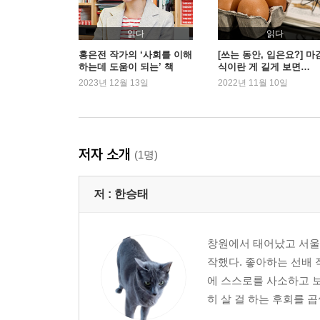
읽다
읽다
홍은전 작가의 ‘사회를 이해
[쓰는 동안, 입은요?] 마
하는데 도움이 되는’ 책
식이란 게 길게 보면…
2023년 12월 13일
2022년 11월 10일
저자 소개
(1명)
저 :
한승태
창원에서 태어났고 서울에
작했다. 좋아하는 선배
에 스스로를 사소하고 
히 살 걸 하는 후회를 곱