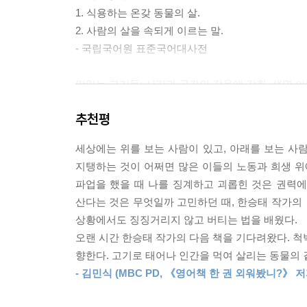
있었다. 그때까지 나는 내가 매번 제일 먼저 식사를
1. 식용하는 온갖 동물의 살.
있을 만한 불치병처럼 받아들이는 경향이 있어서 좀
2. 사람의 살을 속되게 이르는 말.
씨들이 음식을 씹을 때마다 얼굴을 찡그리는 것이며, 
- 국립국어원 표준국어대사전
팔려 우적우적 씹어대다가 주위를 둘러보면 머쓱해
--- p.58
맛있는 고기들: 시간과 공간의 감옥에 갇힌, 생명 
고기라는 말에는 두 가지 뜻이 있다. ‘맛있는’ 고기
무감각한 건 나도 마찬가지였다. 10동에서부터 차례
추천평
‘두 고기 이야기’를 이 책은 두루 다루고 있다.
터 정말 아무런 느낌도 들지 않았다. 손에 ‘투두둑
‘맛있는’ 고기들의 생명은 현대 사회 자본주의 체제
러뜨릴 때만큼의 감정도 소모하지 않고 닭의 목을 비
세상에는 위를 보는 사람이 있고, 아래를 보는 사람
고기라는 상품으로 태어난 닭, 돼지, 개는 상품 
말 찰나의 100분의 1 정도의 순간 동안 예전의 일
지탱하는 것이 어쩌면 많은 이들의 노동과 희생 위에
죽인다, 잡는다가 아닌 ‘도태’다. 하자가 생긴 물
과 피로에 묻혔다. 이런 식이면 사람도 죽일 수 있을
파업을 했을 때 나를 징계하고 괴롭힌 것은 권력
주기만큼은 보장받는다던지, 조금 더 윤리적인 방
--- p.154
산다는 것은 무엇일까 고민하던 때, 한승태 작가의 
상황이 비슷했다.
상황에서도 징징거리지 않고 버티는 법을 배웠다.
닭은 비좁은 케이지에 한 가득 갇힌 채 고기가 될
겉으로 표현하진 못했지만 걱정이 됐다. 물론 상처
오랜 시간 한승태 작가의 다음 책을 기다려왔다. 척
폐기된다. 돼지 농장에서는 육질을 위한 거세가 제
초조했다. 결국 한 시간이 지나서야 처치를 했다. 
향한다. 고기로 태어나 인간을 먹여 살리는 동물의 
쓰였다. 모돈의 경우 1년에 단지 40분을 걷고, 그
안 죽어. 피 살짝 나는 것 가지고…… 이제 보니까
- 김민식 (MBC PD, 《영어책 한 권 외워봤니?》 저
있었다. 적게 먹고 빨리 찌는 규칙이 농장 전체를 
을 간 후라고 생각했는데……. 문득 의료 폐기물 더
낫거나, 도태되거나, 판매될 때 그 부위를 잘라내면
게만 할 수 있었다면 이 야심만만한 사업가가 깨물어