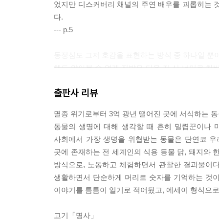
었지만 디스커버리 채널의 주연 배우를 괴롭히는 것
다.
--- p.5
동정심도 그저 호감을 표현하는 방식 중 하나일 뿐이
체도 알아볼 수 없게 짓밟은 다음 저 산 너머로 차
해 들었다면 불쌍하다는 생각이 들었을지도 모르겠
출판사 리뷰
하는 것 말고는 다른 태도를 취할 수가 없었다. 케
다.
멸종 위기로부터 3억 광년 떨어진 곳에 서식하는 동
--- p.19
동물의 생명에 대해 생각할 때 흔히 밀렵꾼이나 
사회에서 가장 생명을 위협받는 동물은 단연코 우리
계급이란 것은 옷차림이나 대학 졸업장으로 드러나지
곳에 존재하는 전 세계인의 식용 동물 닭, 돼지와 
물었다. “야, 너 그거 니 이빨이야?” 적당하게 대
방식으로, 노동하고 체험하면서 관찰한 결과물이다.
플란트나 틀니 정도로 생각했던 것 같다. 사람들의 
생활하면서 단순하게 머리로 숫자를 기억하는 것이
다.” 이빨이 잘생긴 남자가 이상형인 여성이 몇이
이야기를 틈틈이 일기로 적어뒀고, 에세이 형식으로
크든 작든 고통을 느끼지 않는 사람은 아무도 없었다
대라고 할 수 있는 마흔의 장 대리도 마찬가지였다.
고기「명사」