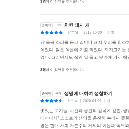
3명
이 이 리뷰를 추천합니다.
치킨 돼지 개
종이책
구매
h****d
2018-10-30
신고
|
|
|
닭 울음 소리를 듣고 일어나 돼지 우리를 청소
이었다. 닭은 여름에 가끔 먹었다, 돼지고기는 
었다. 그러면서도 집안 일 돕고 냇가에 가서 헤엄치
2명
이 이 리뷰를 추천합니다.
생명에 대하여 성찰하기
종이책
구매
l****w
2020-04-06
신고
|
|
|
맛있는 고기들: 시간과 공간의 감옥에 갇힌, 생명
태어나서” 스스로의 생명을 온전히 누리지 못한 서
명은 현대 사회 자본주의 체제의 이윤과 속도와 