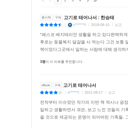
1
2
3
4
다. 또 이곳엔 눈에 이상이 생긴 개가 많았다. 가장
저렇게 된 거냐고, 뭐라도 해야 하지 않냐고 물으면 
고기로 태어나서 : 한승태
가 대답했다.
종이책
구매
--- p.414
c*******l
2019-09-10
신고
|
|
|
*페스코 베지테리언 생활을 하고 있다완벽하게
칠면조를 기르는 미국의 어느 동물 복지 농장은 일반
후로는 동물복지 달걀을 사 먹는다 그건 보통 
기를 구매하는 식당과 개인 소비자들을 위한 새로운 
책이었다그곳에서 일하는 사람에 대해 생각하게 
물 복지가 미각과 연결된다면 요식업계의 변화까지
3명
이 이 리뷰를 추천합니다.
은 요원한 일처럼 보인다. 그렇다 해도, 지금부터 
--- p.433
고기로 태어나서
eBook
구매
n******i
2021-09-17
신고
|
|
|
전작부터 이슈였던 작가의 이번 책 역시나 굉장
일하고 생활하면서 겪은, 보고 느낀 것들의 기
을 것으로 제공되는 운명이 되어버린 가축들. 