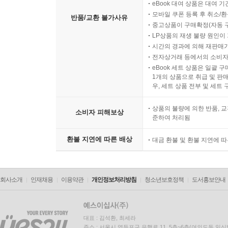
eBook 대여 상품은 대여 기
모바일 쿠폰 등록 후 취소/환
반품/교환 불가사유
중고상품이 구매확정(자동 
LP상품의 재생 불량 원인이 기
시간의 경과에 의해 재판매가
전자상거래 등에서의 소비자
eBook 세트 상품은 일괄 
1개의 상품으로 취급 및 판매
우, 세트 상품 전부 및 세트
상품의 불량에 의한 반품, 교
소비자 피해보상
준하여 처리됨
환불 지연에 따른 배상
대금 환불 및 환불 지연에 
회사소개
인재채용
이용약관
개인정보처리방침
청소년보호정책
도서홍보안내
대표 : 김석환, 최세라
주소 : 서울시 영등포구 은행로 11, 5층~6층(여의도동,일신