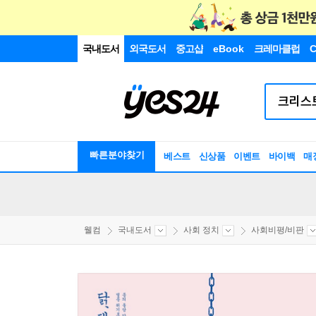
국내도서
외국도서
중고샵
eBook
크레마클럽
C
빠른분야찾기
베스트
신상품
이벤트
바이백
매
웰컴
국내도서
사회 정치
사회비평/비판