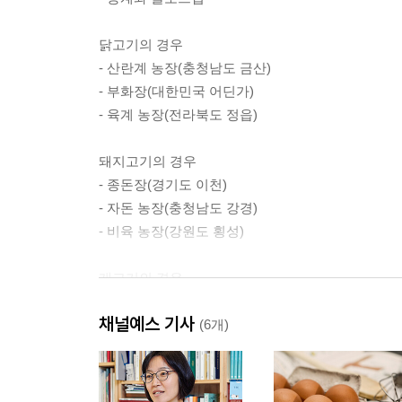
닭고기의 경우
- 산란계 농장(충청남도 금산)
- 부화장(대한민국 어딘가)
- 육계 농장(전라북도 정읍)
돼지고기의 경우
- 종돈장(경기도 이천)
- 자돈 농장(충청남도 강경)
- 비육 농장(강원도 횡성)
개고기의 경우
- 첫 번째 개 농장(경기도 포천)
채널예스 기사
- 두 번째 개 농장(충청남도 금산)
(6개)
마무리하며
- 붉은 돌담 앞에서