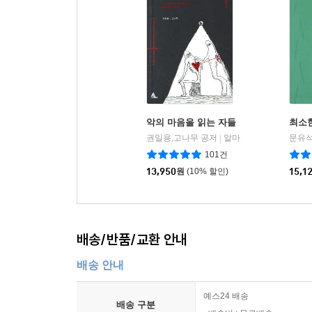
악의 마음을 읽는 자들
최소
권일용,고나무 공저
알마
문유석
|
101건
13,950
원
(10% 할인)
15,1
배송/반품/교환 안내
배송 안내
예스24 배송
배송 구분