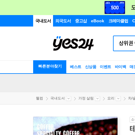
국내도서
외국도서
중고샵
eBook
크레마클럽
C
빠른분야찾기
베스트
신상품
이벤트
바이백
매
웰컴
국내도서
가정 살림
요리
차/
소