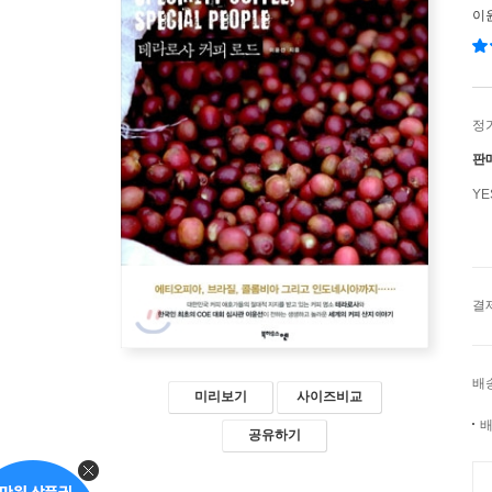
이
정
판
Y
결
배
미리보기
사이즈비교
배
공유하기