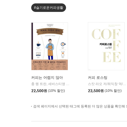
#슬기로운커피생활
커피는 어렵지 않아
커피 로스팅
충 렝 트란, 세바스티앵 라시뇌 저/정한진 역
그린쿡
스캇 라오 저/최익창 역/서필훈 감수
|
22,500
원
(10% 할인)
22,500
원
(10% 할인)
검색 페이지에서 선택된 태그에 등록된 더 많은 상품을 확인해 