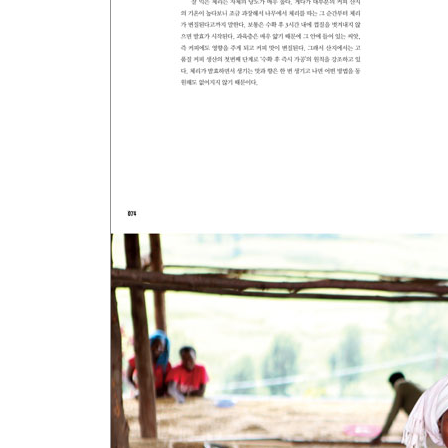
[INFO]PEARL 프로젝트와 SPREAD 프로젝트
[부룬디]
1. 에밀의 투자 제안을 받다
2. 아프리카 커피의 전설을 꿈꾸며
[브라질]
1. 2009 브라질 COE, 바이아의 기적
점쟁이 커퍼 실비오 레이테/아무도 가지 않은 길을
2. 최고의 농부 호세 프란시스코 페레라
모두에게 유리한 가격/브라질 커피의 힘 BSCA/끊
3. 세계 제1의 커피 생산국, 브라질
브라질 커피에 한 수 배우다