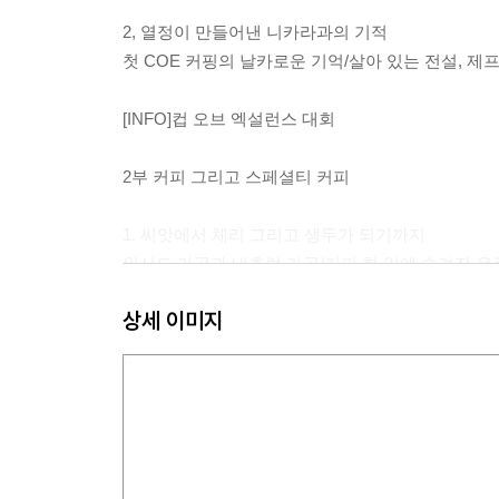
2, 열정이 만들어낸 니카라과의 기적
첫 COE 커핑의 날카로운 기억/살아 있는 전설, 제프
[INFO]컵 오브 엑설런스 대회
2부 커피 그리고 스페셜티 커피
1. 씨앗에서 체리 그리고 생두가 되기까지
워시드 가공과 내추럴 가공/커피 한 알에 숨겨진 우
상세 이미지
2. 커피에도 품질이 있을까
커피의 품질 평가/스페셜티, 상위 10%의 특별함
3, 커피 가격은 어떻게 결정될까
품질과 신뢰를 바탕으로 한 스페셜티 가격/진정한 
3부 스페셜티를 커피를 만드는 특별한 사람들