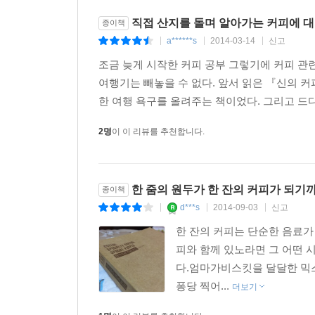
신에게 선택받은 땅에서 찾아낸 상위 10% 최고급 
직접 산지를 돌며 알아가는 커피에 
종이책
지난 몇 년간 한국의 커피 문화는 빠르게 발전해
a******s
2014-03-14
신고
|
|
|
로스팅을 하는 것은 기본이고, 보르도 와인 찾듯
조금 늦게 시작한 커피 공부 그렇기에 커피 관
많다. 또 값싸고 맛없는 커피를 먹느니 돈을 더
여행기는 빼놓을 수 없다. 앞서 읽은 『신의 
증가하고 있다.
한 여행 욕구를 올려주는 책이었다. 그리고 드디
보통 생두는 질에 따라 유명 프랜차이즈 매장에서
생산량의 8~10% 정도를 차지하는데 양이 적어서
2명
이 이 리뷰를 추천합니다.
어떤 과정을 거쳐 만들어질까? 저자는 전세계 커
그중에는 거대 금융회사의 투자 전문가에서 에티
기계를 만드는 열정적인 농부도 있었다. 또 안정
한 줌의 원두가 한 잔의 커피가 되기
종이책
낭만주의자도 있었다.
d***s
2014-09-03
신고
|
|
|
에티오피아, 브라질, 콜롬비아 등 최고급 커피의
한 잔의 커피는 단순한 음료가
그리고 최고의 커피가 만들어지기까지 그들의 ‘포기
피와 함께 있노라면 그 어떤 
열정은 흥미로울 뿐 아니라 때론 묵직한 감동
다.엄마가비스킷을 달달한 믹
남아메리카에서 자란 커피가 한국에 도착하기까지 
퐁당 찍어...
더보기
이유다.