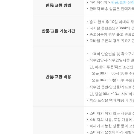
마이페이지 >
반품/교환 신청
반품/교환 방법
판매자 배송 상품은 판매자와
출고 완료 후 10일 이내의 
디지털 콘텐츠인 eBook의 
반품/교환 가능기간
중고상품의 경우 출고 완료일
모바일 쿠폰의 경우 유효기간(
고객의 단순변심 및 착오구
직수입양서/직수입일서중 일
단, 아래의 주문/취소 조건인
오늘 00시 ~ 06시 30분 
반품/교환 비용
오늘 06시 30분 이후 주문
직수입 음반/영상물/기프트 
단, 당일 00시~13시 사이
박스 포장은 택배 배송이 가
소비자의 책임 있는 사유로 
소비자의 사용, 포장 개봉에 
복제가 가능한 상품 등의 포장을 
소비자의 요청에 따라 개별