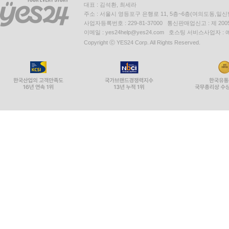
대표 : 김석환, 최세라
주소 : 서울시 영등포구 은행로 11, 5층~6층(여의도동,일신
사업자등록번호 : 229-81-37000 통신판매업신고 : 제 200
이메일 : yes24help@yes24.com 호스팅 서비스사업자 :
Copyright ⓒ YES24 Corp. All Rights Reserved.