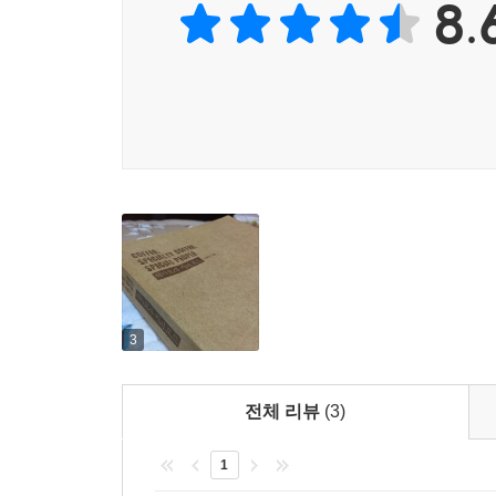
8.
어떤 석유 시굴업자가 “신은 석유만은 정말 끔찍
30걀?걸친 지역에 분포하는데 남아메리카의 일
이렇게 접근하기 어려운 곳에서 재배되다 보니 커
커피의 맛과 향, 가공방식, 등급 등 커피를 둘러싸고
그간 많은 사람이 책을 통해 배운 지식을 진실이라
직거래를 시작하고 좋은 커피를 구하기 위해 세계 
저자는 책에서 3년간 본인이 직접 경험하고 확인한 
예를 들면, 인도네시아 만델링은 묵직한 흙내음
인도네시아를 찾은 저자는 흙바닥에 비닐 한 장 
느껴지는 바디감(입 안을 가득 채우는 진한 느낌)이
커피의 최고 등급인 수프레모 다음은 엑셀소로 알려
3
저자는 하라 골든빈을 발견했다는 친구의 편지를 
동하라에서 직접 골든빈 커피나무를 확인하고 골든
전체 리뷰
(3)
현장에 가보지 않으면 절대 알 수 없는 값진 지식들
1
이렇게 놀라운 커피, 어디에서 왔을까?