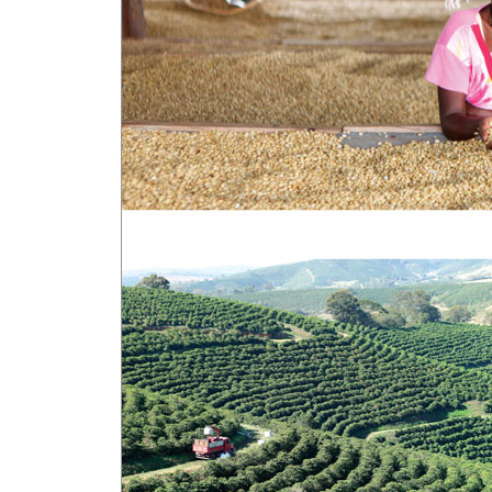
[콜롬비아]
1. 메들린의 남다른 콜롬비아 커피 사랑
농민을 위한 단체 FNC/워시드 가공에 대해 설전을
2. 수프레모를 좋아하시나요?
커피 등급에 관한 오해들
3. 일 년 내내 커피를 수출하는 나라
수확 후 즉시 펄핑 원칙/워시드 가공에 대한 강한 
[인도네시아]
1. 인도네시아 커피와의 충격적인 첫 만남
2. 인도네시아식 세미 워시드의 내막을 듣다
3. 페르민에게 온 뜻밖의 선물