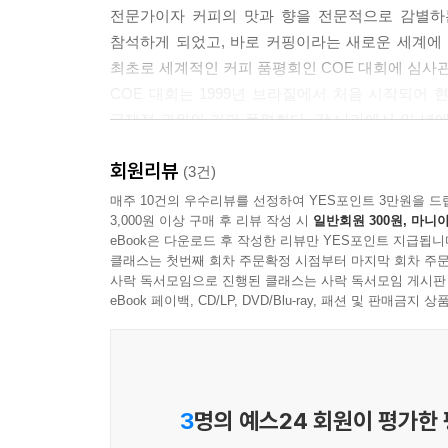
전문가이자 커피의 맛과 향을 전문적으로 감별하
참석하게 되었고, 바로 커핑이라는 새로운 세계에 
최초로 세계적인 커피 품평회인 COE 대회에 심사
COE 대회는 1999년 브라질에서 처음 시작되어 
국제적 권위의 커피 품평회다. 각 나라에서 일 년에
엄격한 국내 평가전을 거친 커피를 대상으로 국제 평
회원리뷰
함께 최고급 커피인 스페셜티 등급으로 인정받는다
(3건)
저자는 2009년 니카라과 COE 대회를 시작으로 
매주 10건의 우수리뷰를 선정하여 YES포인트 3만원을 드
3,000원 이상 구매 후 리뷰 작성 시
일반회원 300원, 마니아
커피를 구하기 위해 한 해의 반 이상을 세계 각지의
eBook은 다운로드 후 작성한 리뷰만 YES포인트 지급됩니
산지 전문가로 인정받는 저자가 지난 3년간 세계
클래스는 첫번째 회차 주문확정 시점부터 마지막 회차 주문
이야기가 담겨 있다. 커피의 고향이라 불리는 에티
사락 독서모임으로 진행된 클래스는 사락 독서모임 게시판
산지 인도네시아까지… 저자는 일 년에 수차례 세계 
eBook 페이백, CD/LP, DVD/Blu-ray, 패션 및 판매금
안에 고스란히 담아냈다.
에티오피아, 브라질, 콜롬비아 그리고 인도네시아
산지를 제대로 알아야 커피가 맛있다!
3
명의 예스24 회원이 평가한
국내 최고의 선지 전문가 들려주는 커피를 둘러싼 