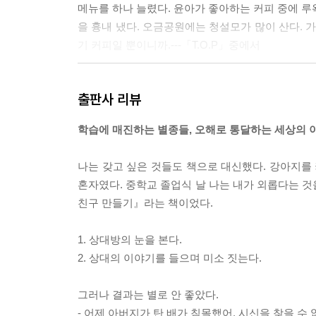
메뉴를 하나 늘렸다. 윤아가 좋아하는 커피 중에 루
을 흉내 냈다. 오금공원에는 청설모가 많이 산다. 
기 커피일 뿐이니까.---「T.O.P」중에서
새로 이사 온 사람들은 삼십대 중반쯤 되어 보이는 
출판사 리뷰
다음 날, 그는 소음 측정기를 사서 거실 벽에 붙였다
비실로 항의 문자를 보냈다. 그러면 며칠 동안은 
학습에 매진하는 별종들, 오해로 통달하는 세상의 
- 우리는 엘로힘이 보시기에 좋은 것을 만들어야 하
나는 갖고 싶은 것들도 책으로 대신했다. 강아지를 
어쩌면 답은 정해져 있는지도 모른다. 엘로힘이 보시
혼자였다. 중학교 졸업식 날 나는 내가 외롭다는 것
에 존재할 수조차 없다.---「조선의 집시」중에서
친구 만들기』라는 책이었다.
인간의 신체는 역학적으로 볼 때 매우 비효율적이다.
1. 상대방의 눈을 본다.
너지를 소비한다. 나는 천주교 신자이지만, 신이 자
2. 상대의 이야기를 들으며 미소 짓는다.
신이 이렇게 멍청한 모습일 리가 없다.---「서점 
그러나 결과는 별로 안 좋았다.
원리는 간단했다. 십 원짜리 동전에 스카치테이프를 
- 어제 아버지가 탄 배가 침몰했어. 시신을 찾을 수 