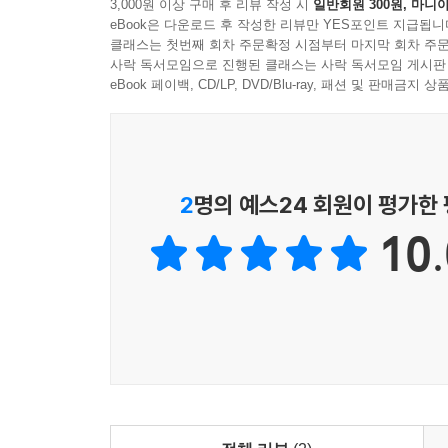
3,000원 이상 구매 후 리뷰 작성 시
일반회원 300원, 마니아
실패하기만 하는 사람(「편협의 완성」), 3테라
eBook은 다운로드 후 작성한 리뷰만 YES포인트 지급됩니
(「아프라테르」), 킬러가 등장하는 영화?드라마
클래스는 첫번째 회차 주문확정 시점부터 마지막 회차 주문
사락 독서모임으로 진행된 클래스는 사락 독서모임 게시판
(「품사의 하루」), 과학 수업으로 힘의 논리를
eBook 페이백, CD/LP, DVD/Blu-ray, 패션 및 판매금
세계관을 갖게 된 아이들(「우리의 투쟁」) 등이 
엉망진창인 인간 사회의 본모습이다. 이갑수의 
모순에 있다.
우발적 황당함으로 작동되는 이갑수표 소설 실험실
2
명의 예스24 회원이 평가한
10.
이 해설을 읽기 전 수록작의 전개가 대체로 황당무
실험해가는 가운데 벌어진 일종의 ‘임계 상태critic
문학 밖 현실과 문학적 현실 사이를 민감하게 측정
- 김신식 해설, 「임창정과 USB」
이갑수 소설의 서사는 예상을 끊임없이 비껴나가며 
에서는 전생에 무림고수였던 사람이 자판기로 태어
인공지능 로봇이 화자로 등장해 반지하 서점을 관리하