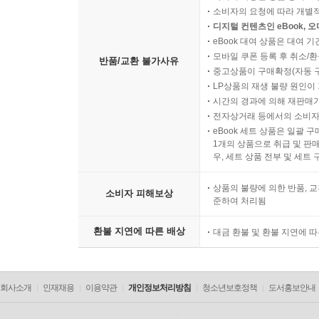
소비자의 요청에 따라 개별
디지털 컨텐츠인 eBook, 
eBook 대여 상품은 대여 기
모바일 쿠폰 등록 후 취소/환
반품/교환 불가사유
중고상품이 구매확정(자동 
LP상품의 재생 불량 원인이 기
시간의 경과에 의해 재판매가
전자상거래 등에서의 소비자
eBook 세트 상품은 일괄 
1개의 상품으로 취급 및 판매
우, 세트 상품 전부 및 세트
상품의 불량에 의한 반품, 교
소비자 피해보상
준하여 처리됨
환불 지연에 따른 배상
대금 환불 및 환불 지연에 
회사소개
인재채용
이용약관
개인정보처리방침
청소년보호정책
도서홍보안내