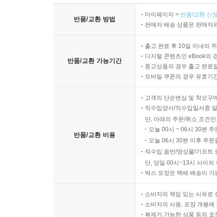
마이페이지 >
반품/교환 신청
반품/교환 방법
판매자 배송 상품은 판매자와
출고 완료 후 10일 이내의 
디지털 콘텐츠인 eBook의 
반품/교환 가능기간
중고상품의 경우 출고 완료일
모바일 쿠폰의 경우 유효기간(
고객의 단순변심 및 착오구
직수입양서/직수입일서중 일
단, 아래의 주문/취소 조건인
오늘 00시 ~ 06시 30분 
반품/교환 비용
오늘 06시 30분 이후 주문
직수입 음반/영상물/기프트 
단, 당일 00시~13시 사이
박스 포장은 택배 배송이 가
소비자의 책임 있는 사유로 
소비자의 사용, 포장 개봉에 
복제가 가능한 상품 등의 포장을 