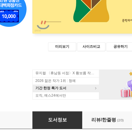
미리보기
사이즈비교
공유하기
뮤지컬 〈휴남동 서점〉X 황보름 작가 북토크
2026 젊은 작가 1위 : 청예
기간 한정 특가 도서
오직, 예스24에서만
편협의 완성
도서정보
리뷰/한줄평
(2/3)