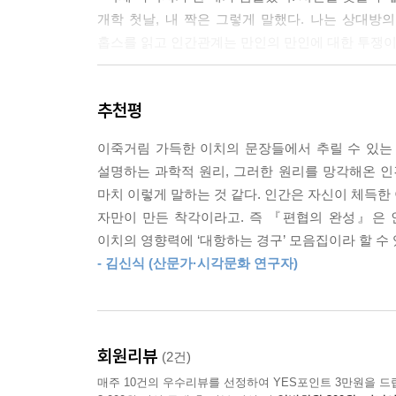
전을 자판기에 넣고 반환 버튼을 누르면, 자판기 안
개학 첫날, 내 짝은 그렇게 말했다. 나는 상대방의
실 게임기계를 돌면서 계속 돈을 교환했다.
홉스를 읽고 인간관계는 만인의 만인에 대한 투쟁이
부사는 그건 나쁜 짓이라며 화를 냈다. 약간 울먹이
누나의 손톱: 2.5
- 선생님. 왜 그래요?
추천평
이름표 옷핀: 4.5
우리가 물었다.
형의 주먹: 3.5
- 부당한 대우를 받아선 안 됩니다.
이죽거림 가득한 이치의 문장들에서 추릴 수 있는
핸드폰: 4.3
가정교사가 말했다.
설명하는 과학적 원리, 그러한 원리를 망각해온 
과학교과서: 2.3
우리는 그 말이 무슨 뜻인지 잘 몰랐다.
마치 이렇게 말하는 것 같다. 인간은 자신이 체득한
책상 모서리: 5.6
- 표는 우리가 사 올게요.
자만이 만든 착각이라고. 즉 『편협의 완성』은 
……
우리는 가정교사를 벤치에 앉혀두고 다시 줄을 섰다.
이치의 영향력에 ‘대항하는 경구’ 모음집이라 할 수 
다 천 원 더 비쌌다. 우리는 성인 표를 들고 조금
- 김신식 (산문가·시각문화 연구자)
이름표 옷핀으로 누나의 손톱을 긁으면 손톱에 금
차이도 없었다. 어른이 된다는 것은 단지 아이보다 
관계성에 기반을 두고 있다는 것을 깨달았다. 낮과 
아랫부분 없이, 삶은 죽음 없이 아무런 의미도 갖지
---「우리의 투쟁」중에서
회원리뷰
(2건)
작품 속 많은 인물들은 호기심으로 가득 차 있다. 
매주 10건의 우수리뷰를 선정하여 YES포인트 3만원을 드
이해하지만 대부분 일반적으로 사회 공유 맥락에서