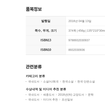
품목정보
발행일
2018년 04월 13일
쪽수, 무게, 크기
374쪽 | 456g | 135*210*30
ISBN13
9788932030937
ISBN10
8932030936
관련분류
카테고리 분류
국내도서
소설/시/희곡
한국소설
한국 단편소설
수상내역 및 미디어 추천 분류
국내도서
세종도서
2018년(하) 교양도서
문학
국내도서
미디어 추천
조선일보