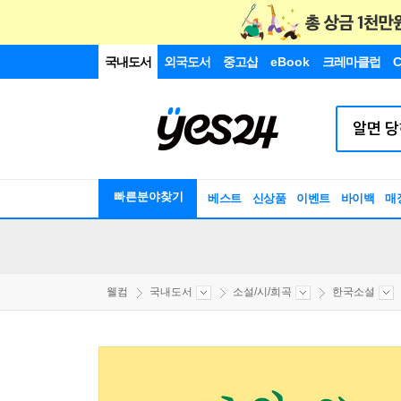
국내도서
외국도서
중고샵
eBook
크레마클럽
C
빠른분야찾기
베스트
신상품
이벤트
바이백
매
웰컴
국내도서
소설/시/희곡
한국소설