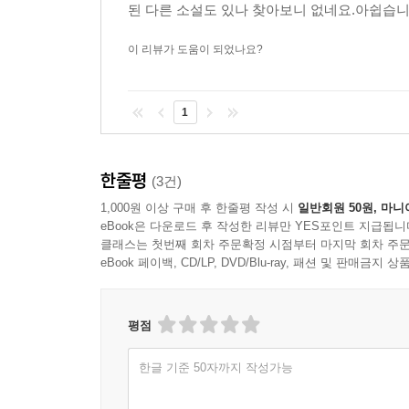
작가의 말
된 다른 소설도 있나 찾아보니 없네요.아쉽습니다.
첫 소설을 썼을 때, 사부는 내게 맥주를 사주면서 이
이 리뷰가 도움이 되었나요?
-넌 놀라운 재능을 갖고 있어.
어쩌면 나는 그 말 때문에 소설가가 됐는지도 모른다
1
몇 년 전에 사부의 고향에 내려갔다가 그 말의 진
올랐을 때쯤, 화장실에 다녀오다가 나는 놀라운 장면
-넌 놀라운 재능을 갖고 있어.
한줄평
(3건)
헛웃음이 나왔다.
1,000원 이상 구매 후 한줄평 작성 시
일반회원 50원, 마니
그날 우리는 냉장고의 재능을 전부 마셨다.
eBook은 다운로드 후 작성한 리뷰만 YES포인트 지급됩니
서울에 돌아와 선배들과 후배들에게 물어보니, 사부에
클래스는 첫번째 회차 주문확정 시점부터 마지막 회차 주문
eBook 페이백, CD/LP, DVD/Blu-ray, 패션 및 판매금
앉아 있는 사람이 누구든 같은 말을 하는 모양이었다
이제 나는 내가 읽고, 쓴 문장의 총량이 나의 재능이
첫 책이다. 오래 걸렸다.
평점
이제 나는 정말로 놀라운 재능을 갖고 있다.
한글 기준 50자까지 작성가능