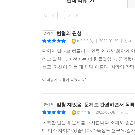
전체 리뷰
(2)
요소가 등장하지만, 이갑수는 이것을 이야기를 
집중한다. 마치 텍스트를 질료로 한 무한한 실험
1
면모들, 들여다보지 않았던 진실들을 간파해버린다
편협의 완성
종이책
특유의 위트로 꾸준히 자기 세계를 이뤄갈 신인의 
a********g
2022-01-29
신고
|
|
|
7년 만에 묶은 첫 소설집이라고 하면 다소 긴 시간
담임의 말대로 히틀러는 인류 역사상 최악의 악
보여준 소설집으로 이갑수는 첫 책의 순조로움을 증
라고 말한다. 예전에는 더 힘들었었다. 끔찍했다
내보일 신인 한 명이 첫 발을 뗀다. “이제 나는 내
들고, 자신이 아플 떄 제일 아프다. 최악의 악당
것도”라고 「작가의 말」에서 패기 넘치게 밝혔듯
이 리뷰가 도움이 되었나요?
글쓰기에서 끊임없이 ‘이탈’할 이갑수의 행보가 주
내가 생각하는 인간과 세계에 대해 쓸 것이다. 편협
소설을 쓸 생각이다. 그게 삶의 여러 가지 방식 중
엄청 재밌음. 문체도 간결하면서 독특
종이책
하고 기대한다. 아무것도 없어도 상관은 없다.
c******h
2021-03-08
신고
|
|
|
- 「징후들」 인터뷰 중 이갑수의 말
독특한 단문의 문체를 구사합니다.소재도 좋습
데 다소 차이가 있습니다.가독성도 쩔구요.일