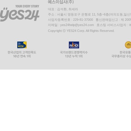
대표 : 김석환, 최세라
주소 : 서울시 영등포구 은행로 11, 5층~6층(여의도동,일신
사업자등록번호 : 229-81-37000 통신판매업신고 : 제 200
이메일 : yes24help@yes24.com 호스팅 서비스사업자 :
Copyright ⓒ YES24 Corp. All Rights Reserved.