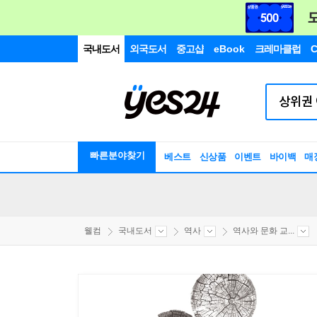
국내도서
외국도서
중고샵
eBook
크레마클럽
C
빠른분야찾기
베스트
신상품
이벤트
바이백
매
웰컴
국내도서
역사
역사와 문화 교...