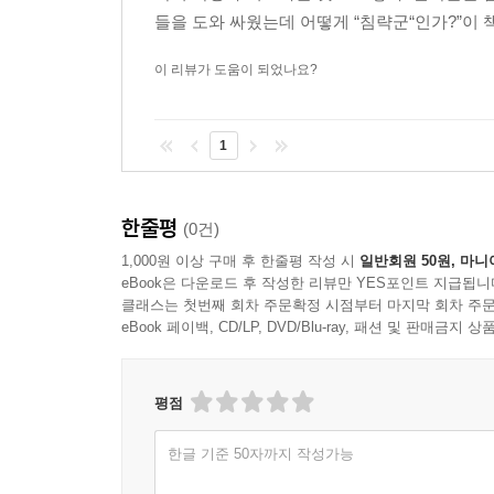
공산주의라는 적은 미국의 패권을 정당화하기 위
들을 도와 싸웠는데 어떻게 “침략군“인가?”이 책
충돌이 빚어졌던 사례가 입증해주듯이, 베트남 통
미국의 동맹국들마저 이처럼 명분 없는 군사개입에 
이 리뷰가 도움이 되었나요?
그렇다면 대한민국의 파병은 대체 누구를 돕기
단순논리를 내세웠다. 당시 GNP가 남한의 1.7
1
겨우 세출예산을 세우던 가난한 나라, 구호물자가
있었다. 드디어 1964년 미국이 파병을 요청하자
우방인 뉴질랜드의 100배에 달하는 병력이었다
한줄평
(0건)
부국강병을 위한 군산복합체의 구축을 염두에 둔 
1,000원 이상 구매 후 한줄평 작성 시
일반회원 50원, 마니
국가적 프로젝트였다. 국가가 국민의 목숨을 담보로
eBook은 다운로드 후 작성한 리뷰만 YES포인트 지급됩니
클래스는 첫번째 회차 주문확정 시점부터 마지막 회차 주문
“베트남 파병을 옹호하는 논리는 대체로 귀를 막고 
eBook 페이백, CD/LP, DVD/Blu-ray, 패션 및 판매금
나라, 즉 한국, 타이완, 그리고 남베트남이
대한민국의 생존을 위협하는 중차대한 안보사안이었
평점
조항에 따랐다는 점에서 법적 정당성마저 갖추
제3국으로부터 무력공격을 받았을 경우 공격받은
한글 기준 50자까지 작성가능
말하는 집단적 자위권은 북베트남이 남베트남이나 