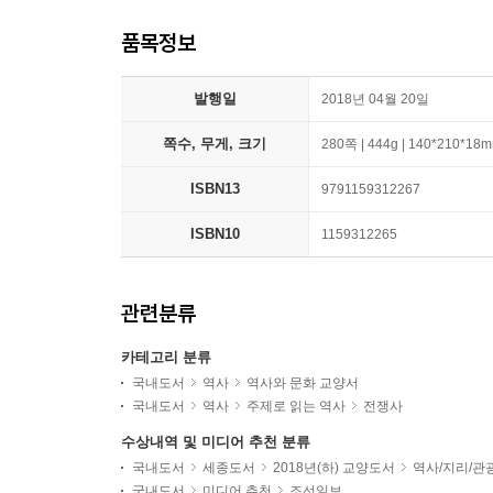
품목정보
발행일
2018년 04월 20일
쪽수, 무게, 크기
280쪽 | 444g | 140*210*18
ISBN13
9791159312267
ISBN10
1159312265
관련분류
카테고리 분류
국내도서
역사
역사와 문화 교양서
국내도서
역사
주제로 읽는 역사
전쟁사
수상내역 및 미디어 추천 분류
국내도서
세종도서
2018년(하) 교양도서
역사/지리/관
국내도서
미디어 추천
조선일보