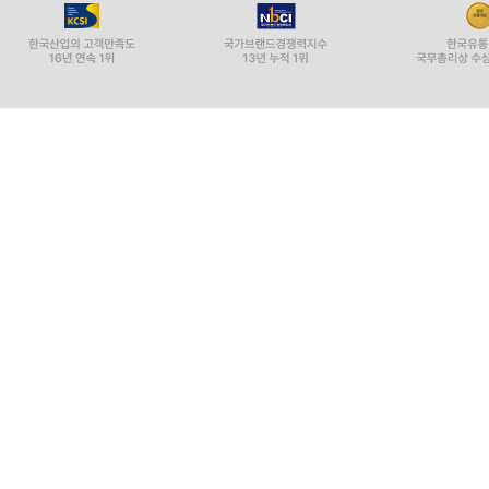
“피해자의 아픔에만 공감하는 도덕적 엄격주의로부
공감하도록 만들 수만 있다면, 그런 과정에서 피
가해와 피해의 악연을 새로운 인연의 계기로 전환시
것은 아닐까? '화해'를 운운하는 것이 자칫 망자에 대
반면 이 책은 가해자의 아픔에서 출발한다. 참
참전군인을 비난하는 자리가 되어서는 안 되지
속죄하겠다는 결단이야말로 가해자와 피해자의 악연
시민사회 일각에서 분출된 베트남전 참전과 민간인
불과하기 때문이다.
남의 나라에서 어쩔 수 없이 가해자가 될 수밖에 없
가해자가 되는 그 피해자를 우리사회가 품어야 한
반성하라고 일방적으로 요구해서 가능한 것이 아
비로소 가능해진다. 우리가 정녕 파월용사들의 민
논의를 전개하고 이를 공론화함으로써 한 세대가 겪
사과도 이럴 때만 호응을 얻을 수 있다.