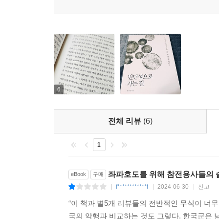
대화의 장에 나오실 수 있기를 기대한다. 평생 
하지 않겠는가. 가해와 피해의 당사자들이 스스로 
굴욕일 뿐이다.” (본문 272쪽)
베트남전쟁, 역사적 진실의 소로 앞에서
한반도보다 훨씬 오랜 세월 동안 베트남은 식민지
점령했다가 다시 종주국이었던 프랑스의 식민지배가
6
호찌민H? Chi Minh을 중심으로 한 항불독립
후에를 중심으로 옛 베트남 황제 바오다이를 왕조로 
전체 리뷰
(6)
받았고, 그 뒤 군사정권의 역대 대통령이 모두 
정권은 폭압과 부패로 이어졌으며 이 때문에 
1
민족해방전선’을 결성하고 투쟁하기에 이른다.
‘베트남민족해방전쟁’이었으며 프랑스 제국주의의 직
베트남전쟁은 흔히 ‘베트콩’으로 불리던 남베트남 
좌파호도를 위해 참전용사들의 
eBook
구매
미국이 베트남의 진로에 개입하여 전쟁까지 치르면
f************t
2024-06-30
신고
|
|
|
베트남마저 공산화되면 캄보디아와 라오스 등 동남
“이 책과 별5개 리뷰들의 전반적인 무식이 너
모든 군사개입을 정당화하는 근거였다. 미국은 자
국의 악행과 비교하는 것도 그렇다. 한국군은 