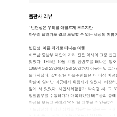
출판사 리뷰
“빈딘성은 우리를 애달프게 부르지만
아무리 달려가도 결코 도달할 수 없는 세상의 이름
빈딘성, 아픈 과거로 떠나는 여행
베트남 중남부 해안에 자리 잡은 역사의 고장 빈딘성
잦았다. 1965년 10월 22일 한반도를 떠나온
1966년 1월 23일에서 2월 26일까지 이곳은 말 
불태워졌다. 살아남은 마을주민들은 더 이상 이곳을 ‘
학살이 일어난 이곳에서 위령제가 열렸다. 비장하
앞에 서 있었다. 시민사회활동가 박숙경 씨. 그
정찰임무를 수행하다가 매복해있던 베트콩의 총에 
아픔을 보듬고 원래의 ‘평안’을 되찾을 수 있을까?
베트남전쟁이 남긴 상처를 치유하는 일은 우리사회
왜 발발했고, 어떻게 진행되었는지 천착했다. 그리