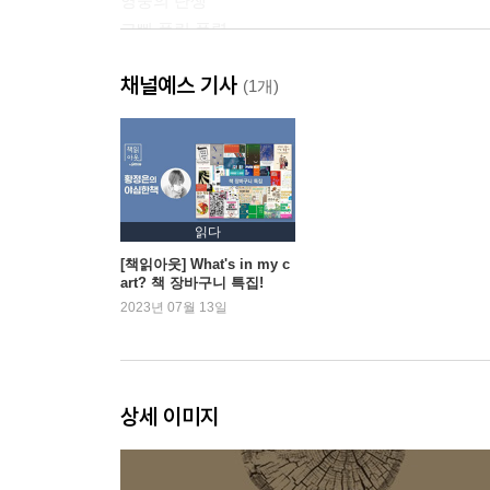
영웅의 탄생
고삐 풀린 폭력
채널예스 기사
3장 떠도는 혼령들
(1개)
양민과 베트콩 사이에서
고통의 기억, 기억의 고통
울부짖는 과거
타인의 죽음 앞에서
읽다
4장 국가는 내게 무엇인가?
[책읽아웃] What's in my c
art? 책 장바구니 특집!
대체 무엇을 위해 싸웠나
2023년 07월 13일
훌륭한 국가란 존재하는가
국가의 기억과 몸의 기억
파월용사의 상처받은 육체와 영혼
상세 이미지
5장 사과와 용서
가해자의 얼굴
미안해요, 베트남