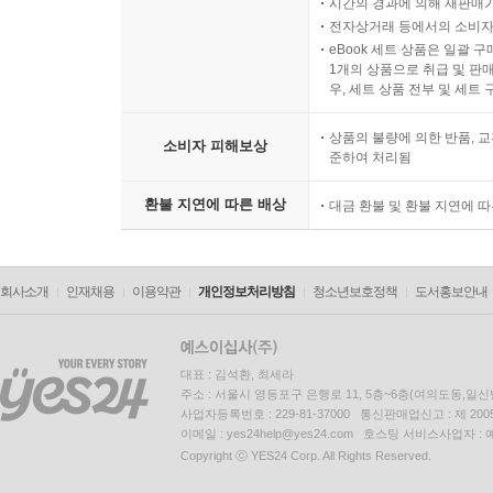
시간의 경과에 의해 재판매가
기억할 필요가 있다. 그리고 그 모습을 더 큰 역
전자상거래 등에서의 소비자
피해자의 측면을 강조한다고 해서 도덕적으로 면책
eBook 세트 상품은 일괄 
미화하는 것만큼이나 그릇된 일임을 인지해야 한다
1개의 상품으로 취급 및 판매
우, 세트 상품 전부 및 세트
물론 엄정한 사법적, 도덕적 잣대로 단죄하기에 그
자기변명의 오류로 비판받아 마땅하지만 후세대인 
상품의 불량에 의한 반품, 교
소비자 피해보상
훨씬 어려운 일은 우리사회가 그들 스스로 참회할
준하여 처리됨
반공주의에서 벗어나 그들의 과거를 스스로에게 납
환불 지연에 따른 배상
대금 환불 및 환불 지연에 
심판자가 되어 그들을 가해자로 몰아세우기보다는 
그날이 요원하더라도 말이다.
회사소개
인재채용
이용약관
개인정보처리방침
청소년보호정책
도서홍보안내
마음의 빚을 넘어... 상처는 치유되어야 한다
오랫동안 외면해왔던 진실을 정면으로 마주하기 위한 
의한 민간인학살 진상규명을 위한 ‘시민평화법정’
대표 : 김석환, 최세라
꽝남성에 위치한 퐁닛·퐁넛 마을과 하미 마을 학
주소 : 서울시 영등포구 은행로 11, 5층~6층(여의도동,일신
참전군인 개개인의 책임을 묻는 것도 아니며, 시민
사업자등록번호 : 229-81-37000 통신판매업신고 : 제 200
이메일 : yes24help@yes24.com 호스팅 서비스사업자 :
피고로 하는 실제 국가배상소송을 제기할 예정이며
Copyright ⓒ YES24 Corp. All Rights Reserved.
정부의 부담도 클 것으로 예상된다.