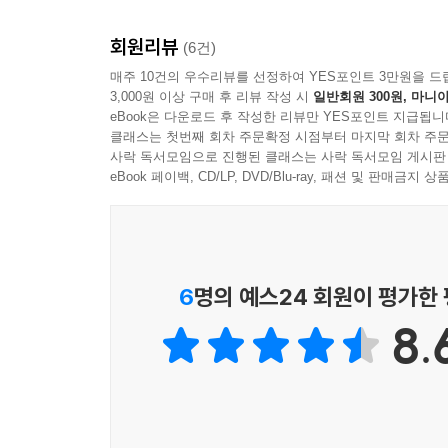
한국군에 의한 민간인학살 피해자만 있을 뿐, 
회원리뷰
참전용사들의 기억과 약속을 찾아서》는 참전군인
(6건)
왜곡과 강요된 망각, 과도한 국가주의, 인간 경시
매주 10건의 우수리뷰를 선정하여 YES포인트 3만원을 드
3,000원 이상 구매 후 리뷰 작성 시
일반회원 300원, 마니아
연구가 참전의 배경과 과정, 영향 등을 정치, 외교
eBook은 다운로드 후 작성한 리뷰만 YES포인트 지급됩니
참전군인이 스스로 대화의 장으로 나올 것을 권유
클래스는 첫번째 회차 주문확정 시점부터 마지막 회차 주문
참전군인들이 왜 베트남 사람들에게 사과하고 용서
사락 독서모임으로 진행된 클래스는 사락 독서모임 게시판
역사적 사례를 교차해 설명하면서 피해자이자 가해
eBook 페이백, CD/LP, DVD/Blu-ray, 패션 및 판매금
물론 단순히 가해와 피해의 구도로 전쟁을 물을 수
환원될 수 없는 진실의 다면성을 사려 깊은 시선
기억들을 불러낸다. 무엇보다 저자가 참여하는 아
경험과 몇몇 참전군인과 그들의 가족 사례를 소개하
6
명의 예스24 회원이 평가한
삼을 수 있는지를 탐색한다. 이 책은 여전히 과
8.
새로운 세대를 잇는 새로운 역사 인식의 유의미한 계
“이 책은 파월장병과 그 가족들이 베트남전 참전의
지켜냈다는 자랑스러운 기억에서 잠시만이라도 벗
과거를 조명하는 이 책이 아무쪼록 그분들께 모