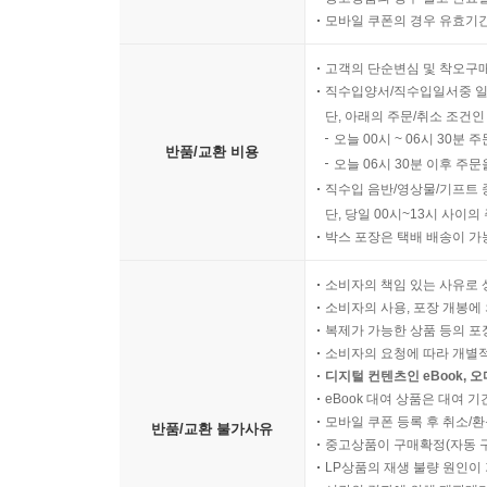
진정한 용서와 화해는 스스로를 가해자의 자리에 세
모바일 쿠폰의 경우 유효기간(
베트남전 참전군인들은 죽음이 두려웠던 평범한 청
고객의 단순변심 및 착오구
전쟁 후에도 끝나지 않은 육체적·정신적 고통을 
직수입양서/직수입일서중 일
됨을 뜻한다. 병사들은 국가에 대해서는 피해자지만
단, 아래의 주문/취소 조건인
문제는 민간인학살에 대해 책임을 추궁받은 베트
오늘 00시 ~ 06시 30분 
반품/교환 비용
상황이 모든 행위를 정당화할 수 있는 것일까. 무
오늘 06시 30분 이후 주문
사람들끼리 서로 죽이게 만든 국가가 부담해야 할 
직수입 음반/영상물/기프트 
단, 당일 00시~13시 사이
그것이 사실에 부합하더라도 진실과는 거리가 멀다.
박스 포장은 택배 배송이 가
피해를 입혔다는 말은 진실이 아니다.
소비자의 책임 있는 사유로 
“그들 스스로 기본발상부터 전환해야 끊임없는 자
소비자의 사용, 포장 개봉에 
있다는 피해의식에서 벗어나야 한다. 또한 자신의
복제가 가능한 상품 등의 포장을 
소비자의 요청에 따라 개별
한다. 그리고 고엽제에 찌든 자신의 몸을 있는 
디지털 컨텐츠인 eBook, 
안보를 논하시는가? 대체 누가 당신들을 동원
eBook 대여 상품은 대여 기
강요해왔는지 아시는가?” (191쪽)
모바일 쿠폰 등록 후 취소/환
반품/교환 불가사유
중고상품이 구매확정(자동 
LP상품의 재생 불량 원인이 기
어제의 용사들은 새롭게 해석된 과거를 필요로 한