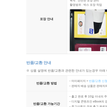
목적 : 안전한 포장 관리
촬영범위 : 박스 포장 작업
기억방식이다…. 국가가 그들을 버렸어도 철저히 
시민사회 일각에서 얘기하는 평화나 인권, 민주주의
그들 각자의 개인적 고통은 논리적으로 설명하기에는 너
포장 안내
그들은 국가를 위해 바친 젊음과 육신의 정당한 대
꾸려갈 수 있는 길을 차단당한 파월장병들은 
배신당하면서 삶의 나락으로 밀려났다. 전쟁의 참
적절한 보상과 대우가 없는 상황에서 그들의 망가진
그리고 국가의 이름으로 자행된 폭력, 그 가해의 
없다는 금기의 성벽을 만들고 더 이상의 기억을 금
반품/교환 안내
이 지점에서 책은 우리는 너무나 오랫동안 국가의
※ 상품 설명에 반품/교환과 관련한 안내가 있는경우 아래 
말자는 논리일 뿐이라고 지적한다. 저자에 따르
기본가치인 사회적 공공성에 대한 존중이다. 나의
마이페이지 >
반품/교환 신청
반품/교환 방법
고통스러울 것이라는 최소한의 공감능력, 경제적
판매자 배송 상품은 판매자와
적대감만 가득한 ‘반공’과 ‘자유’의 이데올로기를 
출고 완료 후 10일 이내의 
디지털 콘텐츠인 eBook의 
반품/교환 가능기간
피해자에서 가해자로,
중고상품의 경우 출고 완료일