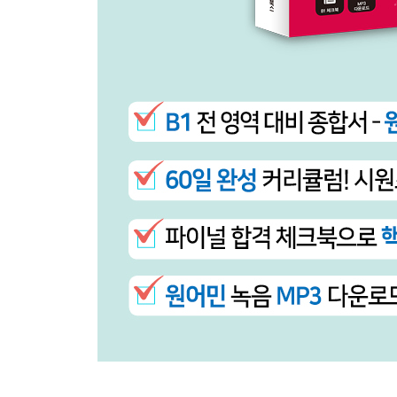
독해 파트 2 Lesen Teil 2 Training
독해 파트 3 Lesen Teil 3 Training
독해 파트 4 Lesen Teil 4 Training
독해 파트 5 Lesen Teil 5 Training
듣기 MODUL HOREN
듣기 파트 1 Horen Teil 1 Training
듣기 파트 2 Horen Teil 2 Training
듣기 파트 3 Horen Teil 3 Training
듣기 파트 4 Horen Teil 4 Training
작문 MODUL SCHREIBEN
작문 파트 1 Schreiben Teil 1 Training
작문 파트 2 Schreiben Teil 2 Training
작문 파트 3 Schreiben Teil 3 Training
회화 MODUL SPRECHEN
회화 파트 1 Sprechen Teil 1 Training