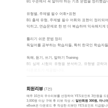
B1 수준에서 꼭 알아야 하는 기초 문법을 정리했습
유형별, 주제별 필수 어휘+표현
B1 출제 유형, 주제별 필수 어휘와 표현이 정리되
익히고, 연습문제로 한 번 더 복습하며 익숙해지게
틀리기 쉬운 문법 정리
독일어를 공부하는 학습자들, 특히 한국인 학습자들
독해, 듣기, 쓰기, 말하기 Training
B1 실제 시험의 유형을 분석하고, 유형별 공략과
다운로드가 제공됩니다.
시원스쿨 독일어 동영상 강의 교재
회원리뷰
60일 완성 커리큘럼의 시원스쿨 독일어 동영상 강의
(7건)
매주 10건의 우수리뷰를 선정하여 YES포인트 3만원을 드
3,000원 이상 구매 후 리뷰 작성 시
일반회원 300원, 마니아
eBook은 다운로드 후 작성한 리뷰만 YES포인트 지급됩니