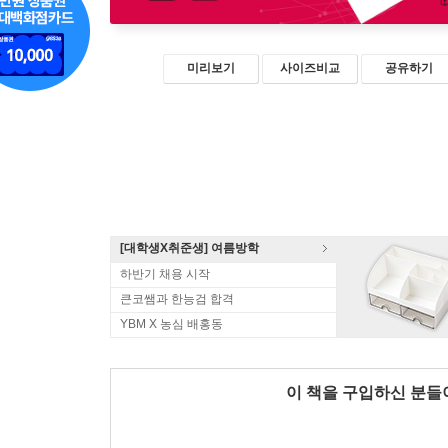
미리보기
사이즈비교
공유하기
[대학생X취준생] 여름방학
하반기 채용 시작
큰코쌤과 한능검 합격
YBM X 농심 배홍동
이 책을 구입하신 분