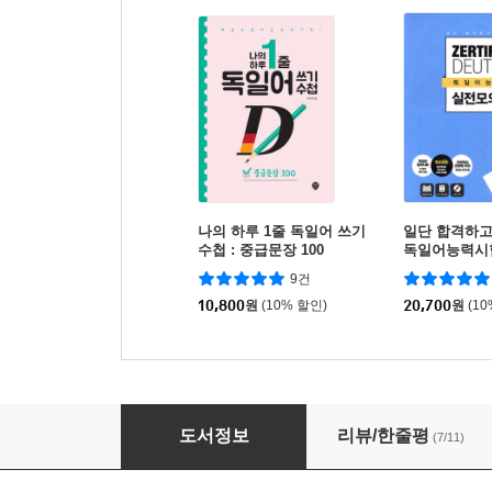
나의 하루 1줄 독일어 쓰기
일단 합격하
수첩 : 중급문장 100
독일어능력시
고사 B2
9건
10,800
원
(10% 할인)
20,700
원
(1
일단 합격하고 오겠습니다 독일어능력시험 B1
도서정보
리뷰/한줄평
(7/11)