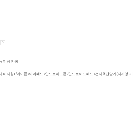
기
능 제공 안함
니터 미지원) /아이폰 /아이패드 /안드로이드폰 /안드로이드패드 /전자책단말기(저사양 기기 