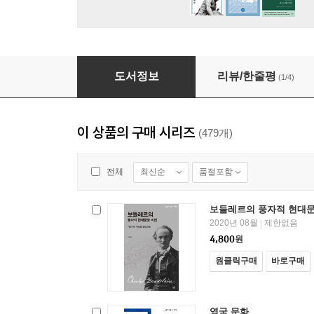
리차드 마이어 : 백색의 건축가 - 살림지식총서 1
도서정보
리뷰/한줄평
(1/4)
이 상품의 구매 시리즈
(479개)
최신순
품절포함
전체
보들레르의 풍자적 현대문
2020년 08월
제한없음
|
4,800
원
원클릭구매
바로구매
영국 문화