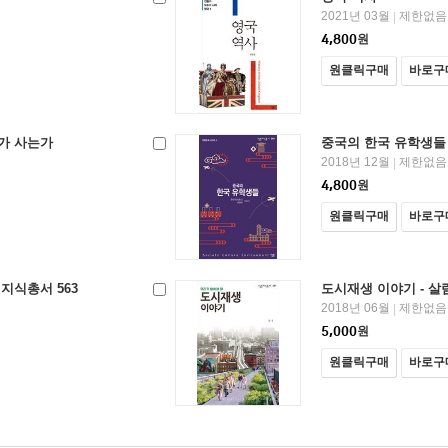
2021년 03월
제한없음
|
4,800
원
원클릭구매
바로구
가 사는가
중국의 한국 유학생들 
2018년 12월
제한없음
|
4,800
원
원클릭구매
바로구
지식총서 563
도시재생 이야기 - 살
2018년 06월
제한없음
|
5,000
원
원클릭구매
바로구