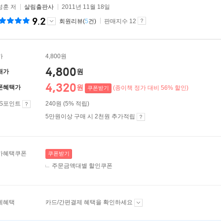
성훈 저
살림출판사
2011년 11월 18일
9.2
회원리뷰(
5
건)
판매지수 12
가
4,800원
4,800
원
매가
4,320
원
폰혜택가
(종이책 정가 대비 56% 할인)
쿠폰받기
ES포인트
240원 (5% 적립)
5만원이상 구매 시 2천원 추가적립
가혜택쿠폰
쿠폰받기
주문금액대별 할인쿠폰
제혜택
카드/간편결제 혜택을 확인하세요