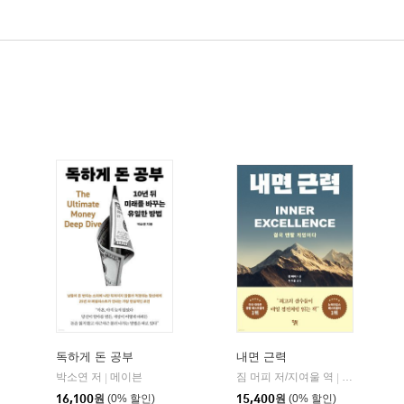
독하게 돈 공부
내면 근력
히읏
박소연 저
메이븐
짐 머피 저/지여울 역
윌북(willboo
|
|
|
16,100
원
(0% 할인)
15,400
원
(0% 할인)