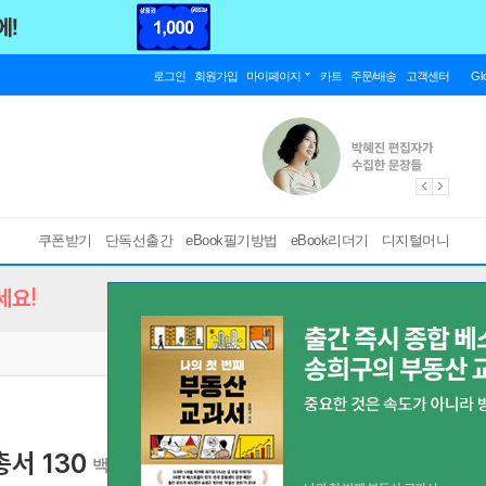
로그인
회원가입
마이페이지
카트
주문/배송
고객센터
Gl
쿠폰받기
단독선출간
eBook필기방법
eBook리더기
디지털머니
세요!
서 130
백색의 건축가
[ EPUB ]