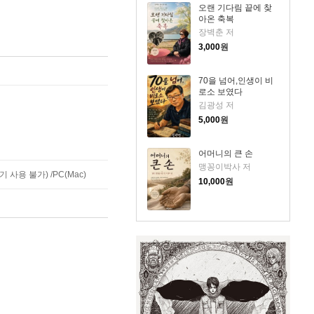
오랜 기다림 끝에 찾
아온 축복
장벽춘 저
3,000
원
70을 넘어,인생이 비
로소 보였다
김광성 저
5,000
원
어머니의 큰 손
맹꽁이박사 저
사용 불가) /PC(Mac)
10,000
원