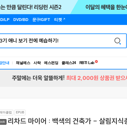
D/LP
DVD/BD
문구
/GIFT
티켓
독서유형검사
RBTI Lab
장안내
채널예스
사락
예스펀딩
클래스24
독서유형검사
주말에는 더욱 알뜰하게!
최대 2,000원 상품권 받으
레마클럽
EPUB
리차드 마이어 : 백색의 건축가 - 살림지식총
ook