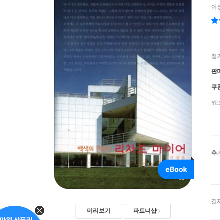
이
정
판
쿠
Y
추
결
미리보기
파트너샵