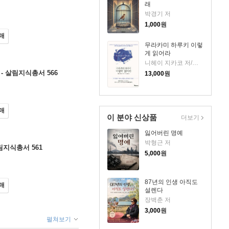
래
박경기 저
1,000
원
매
무라카미 하루키 이렇
게 읽어라
니헤이 지카코 저/송태욱 역
- 살림지식총서 566
13,000
원
매
이 분야 신상품
더보기
잃어버린 명예
박형근 저
림지식총서 561
5,000
원
87년의 인생 아직도
매
설렌다
장벽춘 저
3,000
원
펼쳐보기