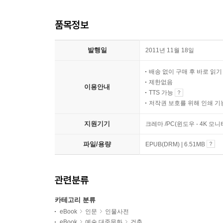
품목정보
발행일
2011년 11월 18일
배송 없이 구매 후 바로 읽
제한없음
이용안내
TTS 가능
저작권 보호를 위해 인쇄 기
지원기기
크레마 /PC(윈도우 - 4K 모
파일/용량
EPUB(DRM) | 6.51MB
관련분류
카테고리 분류
eBook
인문
인물사전
eBook
예술 대중문화
건축