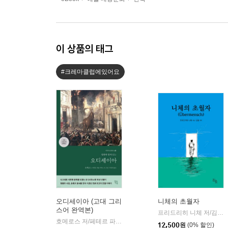
이 상품의 태그
#크레마클럽에있어요
오디세이아 (고대 그리
니체의 초월자
스어 완역본)
프리드리히 니체 저/김철 편역
호메로스 저/페테르 파울 루벤스 그림/박문재 역
현대지성
|
12,500
원
(0% 할인)