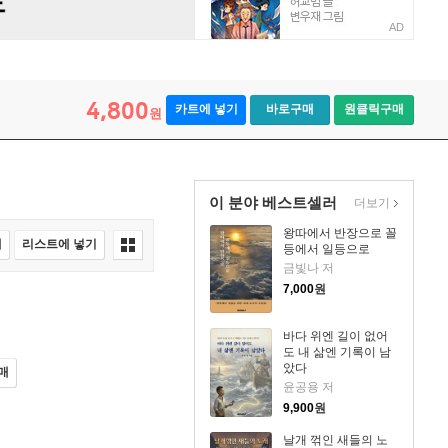
AD
4,800
카트에 넣기
바로구매
원클릭구매
원
이 분야 베스트셀러
더보기
왕따에서 반장으로 꼴
매
리스트에 넣기
등에서 일등으로
금빛나 저
7,000
원
바다 위엔 길이 없어
도 내 삶엔 기록이 남
았다
매
윤공용 저
9,900
원
날개 꺾인 새들의 노