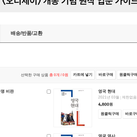
30
배송/반품/교환
카트에 넣기
바로구매
원클릭구
선택한 구매 상품
총
0
개 /
0
원
명 비판
영국 현대
2021년 03월
제한없음
|
4,800
원
원클릭구매
바로구
영국 역사