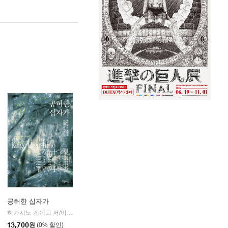
공허한 십자가
k)
히가시노 게이고 저/이선희 역
자음과모음
|
13,700
원
(0% 할인)