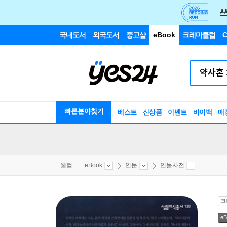
국내도서
외국도서
중고샵
eBook
크레마클럽
C
빠른분야찾기
베스트
신상품
이벤트
바이백
매
웰컴
eBook
인문
인물사전
크
eB