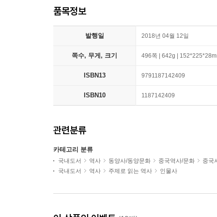
품목정보
발행일
2018년 04월 12일
쪽수, 무게, 크기
496쪽 | 642g | 152*225*28
ISBN13
9791187142409
ISBN10
1187142409
관련분류
카테고리 분류
국내도서
역사
동양사/동양문화
중국역사/문화
중국
국내도서
역사
주제로 읽는 역사
인물사