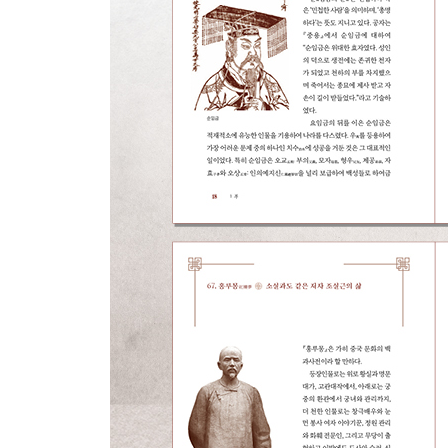
34. 공포정치와 호색 그러나 선정을 펼친 중국 유
35. 전성기에서 몰락으로-명군과 혼군이 한 몸에 반
36. 천하 제1색-양귀비의 사랑
37. 인생은 뜻대로 될 때 마음껏 즐겨야 하리-이백
38. 시절을 슬퍼하니 꽃에 눈물이 흐르고-두보
39. 다섯 나라에서 11명의 군주를 섬긴 풍도
40. 석각유훈, “사대부를 죽이지 말라”-송 태조 조광
41. 눈 내리는 밤의 대화-송나라를 세운 참모 조보
42. “궁중이 즐거우면 백성은 적막해진다”-송 인종
43. “깨끗한 마음은 다스림의 근본이며, 곧은길은 이
44. 풍속을 바꾸고 법도를 세우다-왕안석의 신법
45. 사마광과 『자치통감』
46. 낭만의 시대-소동파의 적벽부
47. ‘천고 제1 재녀’-천재 여류 문학가 이청조
48. 천지 무정의 시인-육유
49. 당파 투쟁의 출발점-주희의 주자학
50. 귀뚜라미를 사랑한 간신 재상-가사도