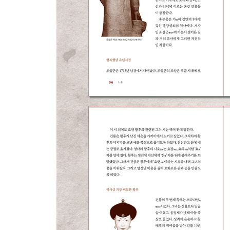
51. 인류 역사상 가장 위대한 천 년의 인물-칭기즈칸
52. 칭기즈칸의 명참모-야율초재
3부 저무는 중국- 명·청 시대
53. 평생 관료와 ‘투쟁’한 명 태조 주원장
54. 주원장의 장자방-유기
55. 주원장의 한신-서달
56. 명나라에서 보기 드물게 위대했던 황제-영락제
57. 위대했던 남해 원정-정화
58. 황제를 비난하다-해서파관
59. 명나라의 수명을 연장하다-장거정
60. 능지처참된 간신-유근
61. ‘일가지법’이 아니라 ‘천하지법’이 되어야 한다
62. 정해진 이치는 있지만 정해진 법은 없다-왕부지
63. 타이완의 개척자-정성공
64. 청나라의 전성시대-강건성세를 연 강희제
65. 과로로 세상을 떠난 황제-옹정제