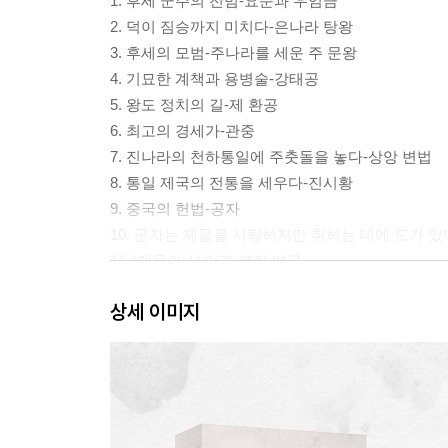
1. 후세 군주의 전범-요순과 우임금
2. 덕이 짐승까지 미치다-은나라 탕왕
3. 후세의 모범-주나라를 세운 주 문왕
4. 기묘한 계책과 용병술-강태공
5. 왕도 정치의 길-제 환공
6. 최고의 경세가-관중
7. 진나라의 천하통일에 주춧돌을 놓다-상앙 변법
8. 통일 제국의 전통을 세우다-진시황
9. 중국의 헌법-공자
10. 군자는 재물을 사랑하지만 취하는 데에 도가 있
11. ‘재물의 신’이라 불린 백규
12. 명예로운 부자-범여
상세 이미지
13. 진귀한 물건을 취하라-여불위
2부 중앙 제국의 전성시대- 한·당·송 시대
14. 인재를 기용함으로써 천하를 얻었다-한 고조 유
15. 항우-그는 왜 패배했는가?
16. 장막 안에서 계략을 꾸며 천리 밖의 승리를 얻