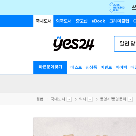
국내도서
외국도서
중고샵
eBook
크레마클럽
C
빠른분야찾기
베스트
신상품
이벤트
바이백
매
웰컴
국내도서
역사
동양사/동양문화