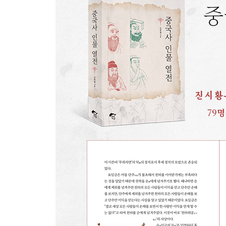
17. 그릇의 차이가 인물의 등급을 결정한다-한신
18. 검약으로 나라의 번영을 이끌다-한 문제
19. 웅재대략의 황제-한 무제
20. 서역으로 가는 비단길-장건
21. 거짓된 아름다움을 추구하지 않는다-사마천의
22. 흉노 땅으로 떠나간 미녀-왕소군
23. 중국 고대 최고의 과학자-장형
24. 서역을 개척한 반초
25. 종이의 발명자-채륜
26. 거지가 된 부호-등통
27. 황제가 사랑한 남자-동현
28. 절대 여인-가남풍
29. “작전은 내 가슴 속에 있다”-비수지전의 명장 사
30. 중국화의 길-북위 효문제
31. 어찌 전원으로 돌아가지 않으리-도연명
32. 천고일제-당 태종
33. 티베트의 영웅-송첸감포