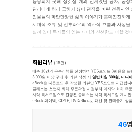
등용되지 못해 상갓집 개의 신세였던 공자, 궁정
관리에게 허리 굽히기 싫어 관직을 버린 전원시인 
---p.359
인물들의 파란만장한 삶의 이야기가 흥미진진하게 그
시대적 조류 및 전후좌우의 역사적 흐름과 사상을 
실려 있어 독자들의 읽는 재미와 신선함도 더할 것이
우리와 중국은 수천 년 동안 국경을 마주해왔다. 이
바야흐로 중국의 전성시대다. 중국은 명실상부 세
회원리뷰
배우려는 열기가 한창 뜨겁다. 하지만 그들을 진
(46건)
사고방식과 문화의 흐름, 그리고 그들의 언어를 
매주 10건의 우수리뷰를 선정하여 YES포인트 3만원을 드
3,000원 이상 구매 후 리뷰 작성 시
일반회원 300원, 마니아
일어난 배경을 인물 열전이라는 알기 쉽고 재미있는
eBook은 다운로드 후 작성한 리뷰만 YES포인트 지급됩니
물론 인간에 대한 더욱 깊은 통찰력까지 얻을 수 있
클래스는 첫번째 회차 주문확정 시점부터 마지막 회차 주문
사락 독서모임으로 진행된 클래스는 사락 독서모임 게시판
eBook 페이백, CD/LP, DVD/Blu-ray, 패션 및 판매금
46
명