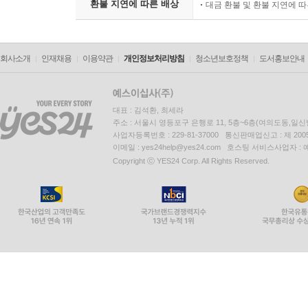
환불 지연에 따른 배상
대금 환불 및 환불 지연에 
회사소개
인재채용
이용약관
개인정보처리방침
청소년보호정책
도서홍보안내
대표 : 김석환, 최세라
주소 : 서울시 영등포구 은행로 11, 5층~6층(여의도동,일신
사업자등록번호 : 229-81-37000 통신판매업신고 : 제 200
이메일 : yes24help@yes24.com 호스팅 서비스사업자 :
Copyright ⓒ YES24 Corp. All Rights Reserved.