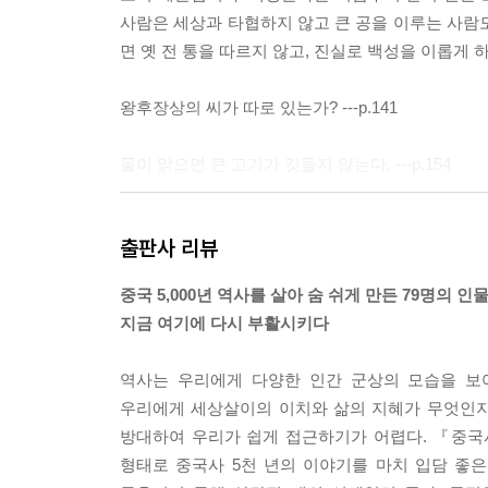
사람은 세상과 타협하지 않고 큰 공을 이루는 사람
면 옛 전 통을 따르지 않고, 진실로 백성을 이롭게 하
왕후장상의 씨가 따로 있는가? ---p.141
물이 맑으면 큰 고기가 깃들지 않는다. ---p.154
“구리로 거울을 만들면 의관을 바로잡을 수 있다. 
출판사 리뷰
알 수 있다. 이제 위징이 죽었으니 나는 진실로 거울 하나
중국 5,000년 역사를 살아 숨 쉬게 만든 79명의 인
소년 시절에 배우면 장년에 도움이 되고, 장년에 배우면
지금 여기에 다시 부활시키다
“한 가지 일에 부지런하지 않으면 온 천하에 근심을
역사는 우리에게 다양한 인간 군상의 모습을 보
심을 두지 않으면 마침내는 큰 덕에 누를 끼치게 되
우리에게 세상살이의 이치와 삶의 지혜가 무엇인지
되면 내일은 처리해야 할 일이 한두 가지 더 많아진
방대하여 우리가 쉽게 접근하기가 어렵다. 『중국
다. 그러므로 짐은 크든 작든 모든 일에 관심을 쏟고
형태로 중국사 5천 년의 이야기를 마치 입담 좋
못하는 것이 짐의 천성이다.”