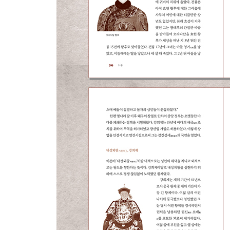
66. 건륭제와 그의 세 여인
67. 홍루몽-소설과도 같은 저자 조설근의 삶
68. 중국 역사상 가장 유명한 탐관-화신
69. 친구를 한 명 사귀면 길이 하나 늘어난다-호설암
70. 몰락하는 왕조의 마지막 실권자-서태후
71. 중국 근대의 풍운아-이홍장
72. 최후의 환관-소덕장
4부 부활하는 대국- 현대 중국
73. 중국 혁명의 개척자-쑨원
74. 중국 현대의 위대한 문학가이자 혁명가-루쉰
75. 삶 그 자체가 중요하다-린위탕
76. 중국 현대 정치의 개척자- 장제스
77. 마오쩌둥-그 빛과 그림자
78. 중국 개혁개방의 총 설계자-덩샤오핑
79. 인민대표가 된 어느 ‘민원왕’ 여성